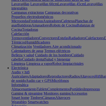
Lavavajillas
Lavavajillas 60cm
Lavavajillas 45cm
Lavavajillas
integrables
Campanas extractoras
Campanas decorativas
Pequeños electrodomésticos
Microondas
Freidoras
Aspiradores
Cafeteras
Planchas de
asar
Batidoras
Amasadores
Robots de Cocina
Balanzas de
Cocina
Tostadoras
Calefacción
Termoventiladores
Convectores
Estufas
Radiadores
Calefactores
D
Térmicos
Humidificadores
Climatización
Ventiladores
Aire acondicionado
Calentadores de agua
Termos eléctricos
Belleza y salud
Cuidado de los hombres
Cuidado
cabello
Cuidado dental
Salud y bienestar
Limpieza
Limpieza a vapor
Robot limpiacristales
Electrónica
Audio y hifi
Auriculares
Adaptadores
Reproductores
Radios
Altavoces
Hifi
Bar
de sonido
Audio car y GPS
Micrófonos
Informática
Almacenamiento
Tablets
Complementos
Portátiles
Impresoras
Gaming & streaming
Monitores gaming
Accesorios
Smart home
Timbres
Cámaras
Altavoces
Wearables
Smartwatches