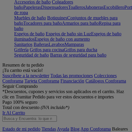
Accesorios de baño
Colgadores
baño
Papeleras
Dispensadores
Toalleros
Jaboneras
Escobillero
Port
de ropa
Muebles de baño
Botiquines
Conjuntos de muebles para
baño
Tocadores para baño
Armarios para baño
Repisa para
baño
Espejos de baño
Espejos de baño sin Luz
Espejos de baño
iluminados
Espejos de baño con aumento
Sanitarios
Bañeras
Lavabos
Mamparas
Grifería
Grifos para cocina
Grifos para ducha
Seguridad de baño
Barras de seguridad para baño
Resumen de tu pedido
¡Tu carrito está vacío!
Suscríbete a la newsletter
Todas las promociones
Colecciones
Conforama
Tarjeta Conforama
Financiación
Catálogos Conforama
Seguir Comprando
*Descuentos, cupones y servicios son aplicados en el carrito. Haz
clic en Tramitar Pedido para ver estos descuentos e importes
Pago 100% seguro
Total con descuento
(IVA incluido*)
Ir Al Carrito
Estado de mi pedido
Tiendas
Ayuda
Blog
App Conforama
Baleares