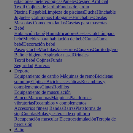
estaciones metereológicas
Paneles
Cesped Artificial
Textil
Cojines de jardín
Fundas de jardín
Piscina
Plegable
Limpieza de piscinas
Ducha
Hinchable
Juguetes
Columpios
Toboganes
Hinchables
Casitas
Mascotas
Comederos
Jaulas
Casetas para mascotas
Bebé
Habitación bebé
Humidificadores
Cestas
Colchón para
bebé
Muebles para habitación de bebé
Cunas
Cama
bebé
Decoración bebé
Paseo
Coche
Mochilas
Accesorios
Capazos
Carrito ligero
Baño e higiene
Aspirador nasal
Orinales
Textil bebé
Cojines
Funda
Seguridad
Barreras
Deporte
Equipamiento de cardio
Máquinas de remo
Bicicletas
spinning
Elípticas
Bicicletas estáticas
Recambios y
complementos
Cintas
Rodillos
Equipamiento de musculación
Bancos
Mancuernas
Máquinas
Plataformas
vibratorias
Recambios y complementos
Accesorios fitness
Bandas
Barras
Plataforma de
step
Cuerdas
Bolas y esferas de equilibrio
Recuperación muscular
Electroestimulación
Terapia de
percusión
Baño