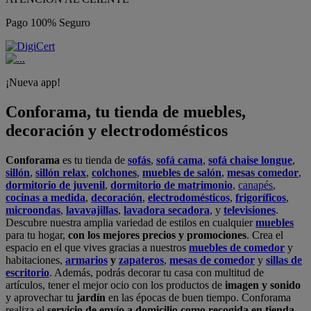
Pago 100% Seguro
¡Nueva app!
Conforama, tu tienda de muebles,
decoración y electrodomésticos
Conforama
es tu tienda de
sofás
,
sofá cama
,
sofá chaise longue
,
sillón
,
sillón relax
,
colchones
,
muebles de salón
,
mesas comedor
,
dormitorio de juvenil
,
dormitorio de matrimonio
,
canapés
,
cocinas a medida
,
decoración
,
electrodomésticos
,
frigoríficos
,
microondas
,
lavavajillas
,
lavadora secadora
, y
televisiones
.
Descubre nuestra amplia variedad de estilos en cualquier
muebles
para tu hogar,
con los mejores precios y promociones
. Crea el
espacio en el que vives gracias a nuestros
muebles de comedor
y
habitaciones,
armarios
y
zapateros
,
mesas de comedor
y
sillas de
escritorio
. Además, podrás decorar tu casa con multitud de
artículos, tener el mejor ocio con los productos de
imagen y sonido
y aprovechar tu
jardín
en las épocas de buen tiempo. Conforama
realiza el
servicio de envío a domicilio como recogida en tienda.