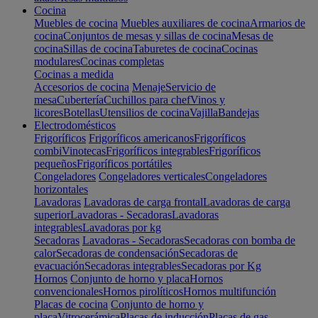
Cocina
Muebles de cocina
Muebles auxiliares de cocina
Armarios de
cocina
Conjuntos de mesas y sillas de cocina
Mesas de
cocina
Sillas de cocina
Taburetes de cocina
Cocinas
modulares
Cocinas completas
Cocinas a medida
Accesorios de cocina
Menaje
Servicio de
mesa
Cubertería
Cuchillos para chef
Vinos y
licores
Botellas
Utensilios de cocina
Vajilla
Bandejas
Electrodomésticos
Frigoríficos
Frigoríficos americanos
Frigoríficos
combi
Vinotecas
Frigoríficos integrables
Frigoríficos
pequeños
Frigoríficos portátiles
Congeladores
Congeladores verticales
Congeladores
horizontales
Lavadoras
Lavadoras de carga frontal
Lavadoras de carga
superior
Lavadoras - Secadoras
Lavadoras
integrables
Lavadoras por kg
Secadoras
Lavadoras - Secadoras
Secadoras con bomba de
calor
Secadoras de condensación
Secadoras de
evacuación
Secadoras integrables
Secadoras por Kg
Hornos
Conjunto de horno y placa
Hornos
convencionales
Hornos pirolíticos
Hornos multifunción
Placas de cocina
Conjunto de horno y
placa
Vitrocerámica
Placas de inducción
Placas de gas