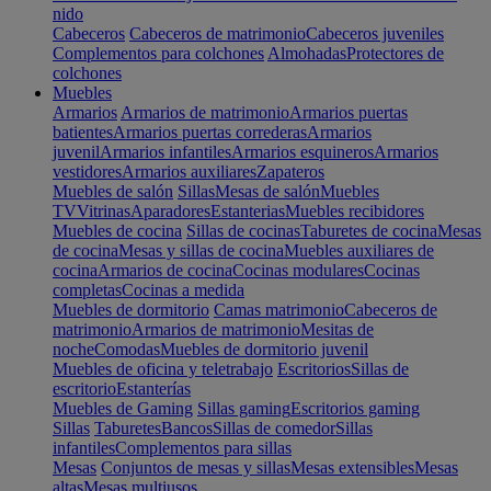
nido
Cabeceros
Cabeceros de matrimonio
Cabeceros juveniles
Complementos para colchones
Almohadas
Protectores de
colchones
Muebles
Armarios
Armarios de matrimonio
Armarios puertas
batientes
Armarios puertas correderas
Armarios
juvenil
Armarios infantiles
Armarios esquineros
Armarios
vestidores
Armarios auxiliares
Zapateros
Muebles de salón
Sillas
Mesas de salón
Muebles
TV
Vitrinas
Aparadores
Estanterias
Muebles recibidores
Muebles de cocina
Sillas de cocinas
Taburetes de cocina
Mesas
de cocina
Mesas y sillas de cocina
Muebles auxiliares de
cocina
Armarios de cocina
Cocinas modulares
Cocinas
completas
Cocinas a medida
Muebles de dormitorio
Camas matrimonio
Cabeceros de
matrimonio
Armarios de matrimonio
Mesitas de
noche
Comodas
Muebles de dormitorio juvenil
Muebles de oficina y teletrabajo
Escritorios
Sillas de
escritorio
Estanterías
Muebles de Gaming
Sillas gaming
Escritorios gaming
Sillas
Taburetes
Bancos
Sillas de comedor
Sillas
infantiles
Complementos para sillas
Mesas
Conjuntos de mesas y sillas
Mesas extensibles
Mesas
altas
Mesas multiusos