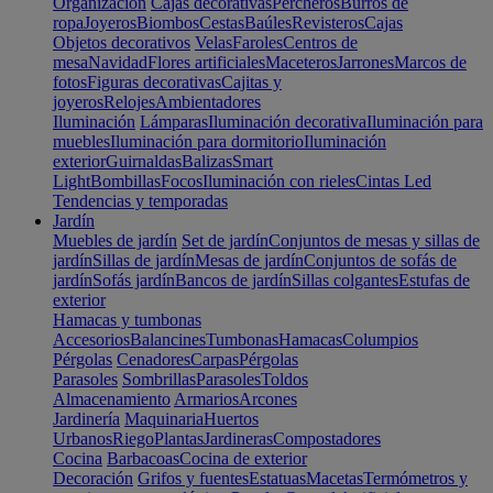
Organización
Cajas decorativas
Percheros
Burros de
ropa
Joyeros
Biombos
Cestas
Baúles
Revisteros
Cajas
Objetos decorativos
Velas
Faroles
Centros de
mesa
Navidad
Flores artificiales
Maceteros
Jarrones
Marcos de
fotos
Figuras decorativas
Cajitas y
joyeros
Relojes
Ambientadores
Iluminación
Lámparas
Iluminación decorativa
Iluminación para
muebles
Iluminación para dormitorio
Iluminación
exterior
Guirnaldas
Balizas
Smart
Light
Bombillas
Focos
Iluminación con rieles
Cintas Led
Tendencias y temporadas
Jardín
Muebles de jardín
Set de jardín
Conjuntos de mesas y sillas de
jardín
Sillas de jardín
Mesas de jardín
Conjuntos de sofás de
jardín
Sofás jardín
Bancos de jardín
Sillas colgantes
Estufas de
exterior
Hamacas y tumbonas
Accesorios
Balancines
Tumbonas
Hamacas
Columpios
Pérgolas
Cenadores
Carpas
Pérgolas
Parasoles
Sombrillas
Parasoles
Toldos
Almacenamiento
Armarios
Arcones
Jardinería
Maquinaria
Huertos
Urbanos
Riego
Plantas
Jardineras
Compostadores
Cocina
Barbacoas
Cocina de exterior
Decoración
Grifos y fuentes
Estatuas
Macetas
Termómetros y