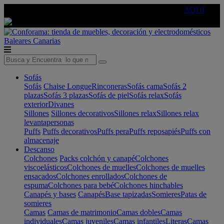
🔵Cambia tu electro con
-10% EXTRA
de descuento ☑️
AQUÍ
Baleares
Canarias
Sofás
Sofás
Chaise Longue
Rinconeras
Sofás cama
Sofás 2
plazas
Sofás 3 plazas
Sofás de piel
Sofás relax
Sofás
exterior
Divanes
Sillones
Sillones decorativos
Sillones relax
Sillones relax
levantapersonas
Puffs
Puffs decorativos
Puffs pera
Puffs reposapiés
Puffs con
almacenaje
Descanso
Colchones
Packs colchón y canapé
Colchones
viscoelásticos
Colchones de muelles
Colchones de muelles
ensacados
Colchones enrollados
Colchones de
espuma
Colchones para bebé
Colchones hinchables
Canapés y bases
Canapés
Base tapizadas
Somieres
Patas de
somieres
Camas
Camas de matrimonio
Camas dobles
Camas
individuales
Camas juveniles
Camas infantiles
Literas
Camas