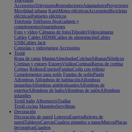
Televisión
Accesorios
Televisores
Reproductores
Adaptadores
Proyectores
Movilidad urbana
Karts
Motos eléctricas
Accesorios
Bicicletas
eléctricas
Patinetes eléctricos
Telefonía
Teléfonos fijos
Gadgets y
complementos
Smartphones
Foto y vídeo
Cámaras de fotos
Trípodes
Videocámaras
Cables
Cables HDMI
Cables de alimentación
Cables
USB
Cables Jack
Consolas y videojuegos
Accesorios
Textil
Ropa de cama
Mantas
Almohadas
Colchas
Sábanas
Nórdicos
Cortinas y estores
Estores
Visillos
Cortinas
Barras de cortina
Cojines
Relleno
Exterior
Fundas
Cojín con relleno
Complementos para sofás
Fundas de sofás
Plaids
Alfombras
Alfombras de habitación
Alfombras
pequeñas
Alfombras antideslizantes
Alfombras de
exterior
Alfombras de baño
Alfombras de salón
Alfombras
infantiles
Textil baño
Albornoces
Toallas
Textil cocina
Manteles
Servilletas
Decoración
Decoración de pared
Letreros
Espejos
Relojes de
pared
Tableros
Canvas
Cuadros pintados a mano
Marcos
Placas
decorativas
Cuadros