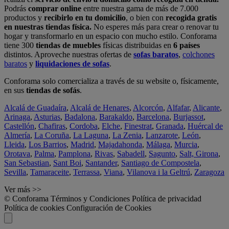
Podrás
comprar online
entre nuestra gama de más de 7.000
productos y
recibirlo en tu domicilio
, o bien con
recogida gratis
en nuestras tiendas física.
No esperes más para crear o renovar tu
hogar y transformarlo en un espacio con mucho estilo. Conforama
tiene 300
tiendas de muebles
físicas distribuidas en
6 países
distintos. Aproveche nuestras ofertas de
sofas baratos
,
colchones
baratos
y
liquidaciones de sofas
.
Conforama solo comercializa a través de su website o, físicamente,
en sus
tiendas de sofás
.
Alcalá de Guadaíra
,
Alcalá de Henares
,
Alcorcón
,
Alfafar
,
Alicante
,
Arinaga
,
Asturias
,
Badalona
,
Barakaldo
,
Barcelona
,
Burjassot
,
Castellón
,
Chafiras
,
Cordoba
,
Elche
,
Finestrat
,
Granada
,
Huércal de
Almería
,
La Coruña
,
La Laguna
,
La Zenia
,
Lanzarote
,
León
,
Lleida
,
Los Barrios
,
Madrid
,
Majadahonda
,
Málaga
,
Murcia
,
Orotava
,
Palma
,
Pamplona
,
Rivas
,
Sabadell
,
Sagunto
,
Salt, Girona
,
San Sebastian
,
Sant Boi
,
Santander
,
Santiago de Compostela
,
Sevilla
,
Tamaraceite
,
Terrassa
,
Viana
,
Vilanova i la Geltrú
,
Zaragoza
Ver más >>
© Conforama
Términos y Condiciones
Política de privacidad
Política de cookies
Configuración de Cookies