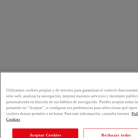
Utilizamos cookies propias y de terceros para garantizar el correcto funcionami
sitio web, analizar la navegación, mejorar nuestros servicios y mostrarte public
personalizada en función de tus hábitos de navegación. Puedes aceptar todas la
pulsando en “Aceptar”, o configurar tus preferencias para seleccionar qué tipos
cookies deseas permitir o rechazar. Para más información, consulta nuestra
Pol
Cookies
Aceptar Cookies
Rechazar todas