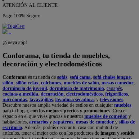
ATENCIÓN AL CLIENTE
Pago 100% Seguro
¡Nueva app!
Conforama, tu tienda de muebles,
decoración y electrodomésticos
Conforama
es tu tienda de
sofás
,
sofá cama
,
sofá chaise longue
,
sillón
,
sillón relax
,
colchones
,
muebles de salón
,
mesas comedor
,
dormitorio de juvenil
,
dormitorio de matrimonio
,
canapés
,
cocinas a medida
,
decoración
,
electrodomésticos
,
frigoríficos
,
microondas
,
lavavajillas
,
lavadora secadora
, y
televisiones
.
Descubre nuestra amplia variedad de estilos en cualquier
muebles
para tu hogar,
con los mejores precios y promociones
. Crea el
espacio en el que vives gracias a nuestros
muebles de comedor
y
habitaciones,
armarios
y
zapateros
,
mesas de comedor
y
sillas de
escritorio
. Además, podrás decorar tu casa con multitud de
artículos, tener el mejor ocio con los productos de
imagen y sonido
y aprovechar tu
jardín
en las épocas de buen tiempo. Conforama