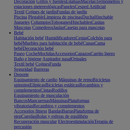
Decoración
Grifos y fuentes
Estatuas
Macetas
Termómetros y
estaciones metereológicas
Paneles
Cesped Artificial
Textil
Cojines de jardín
Fundas de jardín
Piscina
Plegable
Limpieza de piscinas
Ducha
Hinchable
Juguetes
Columpios
Toboganes
Hinchables
Casitas
Mascotas
Comederos
Jaulas
Casetas para mascotas
Bebé
Habitación bebé
Humidificadores
Cestas
Colchón para
bebé
Muebles para habitación de bebé
Cunas
Cama
bebé
Decoración bebé
Paseo
Coche
Mochilas
Accesorios
Capazos
Carrito ligero
Baño e higiene
Aspirador nasal
Orinales
Textil bebé
Cojines
Funda
Seguridad
Barreras
Deporte
Equipamiento de cardio
Máquinas de remo
Bicicletas
spinning
Elípticas
Bicicletas estáticas
Recambios y
complementos
Cintas
Rodillos
Equipamiento de musculación
Bancos
Mancuernas
Máquinas
Plataformas
vibratorias
Recambios y complementos
Accesorios fitness
Bandas
Barras
Plataforma de
step
Cuerdas
Bolas y esferas de equilibrio
Recuperación muscular
Electroestimulación
Terapia de
percusión