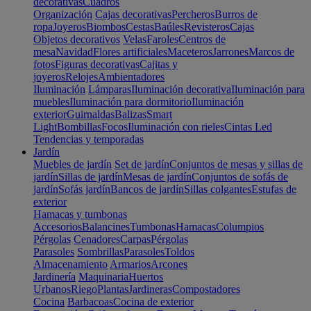
decorativas
Cuadros
Organización
Cajas decorativas
Percheros
Burros de
ropa
Joyeros
Biombos
Cestas
Baúles
Revisteros
Cajas
Objetos decorativos
Velas
Faroles
Centros de
mesa
Navidad
Flores artificiales
Maceteros
Jarrones
Marcos de
fotos
Figuras decorativas
Cajitas y
joyeros
Relojes
Ambientadores
Iluminación
Lámparas
Iluminación decorativa
Iluminación para
muebles
Iluminación para dormitorio
Iluminación
exterior
Guirnaldas
Balizas
Smart
Light
Bombillas
Focos
Iluminación con rieles
Cintas Led
Tendencias y temporadas
Jardín
Muebles de jardín
Set de jardín
Conjuntos de mesas y sillas de
jardín
Sillas de jardín
Mesas de jardín
Conjuntos de sofás de
jardín
Sofás jardín
Bancos de jardín
Sillas colgantes
Estufas de
exterior
Hamacas y tumbonas
Accesorios
Balancines
Tumbonas
Hamacas
Columpios
Pérgolas
Cenadores
Carpas
Pérgolas
Parasoles
Sombrillas
Parasoles
Toldos
Almacenamiento
Armarios
Arcones
Jardinería
Maquinaria
Huertos
Urbanos
Riego
Plantas
Jardineras
Compostadores
Cocina
Barbacoas
Cocina de exterior