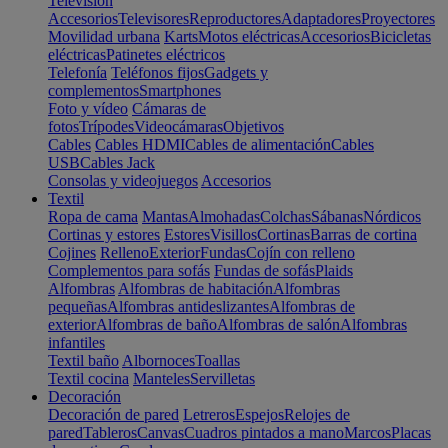
Televisión
Accesorios
Televisores
Reproductores
Adaptadores
Proyectores
Movilidad urbana
Karts
Motos eléctricas
Accesorios
Bicicletas
eléctricas
Patinetes eléctricos
Telefonía
Teléfonos fijos
Gadgets y
complementos
Smartphones
Foto y vídeo
Cámaras de
fotos
Trípodes
Videocámaras
Objetivos
Cables
Cables HDMI
Cables de alimentación
Cables
USB
Cables Jack
Consolas y videojuegos
Accesorios
Textil
Ropa de cama
Mantas
Almohadas
Colchas
Sábanas
Nórdicos
Cortinas y estores
Estores
Visillos
Cortinas
Barras de cortina
Cojines
Relleno
Exterior
Fundas
Cojín con relleno
Complementos para sofás
Fundas de sofás
Plaids
Alfombras
Alfombras de habitación
Alfombras
pequeñas
Alfombras antideslizantes
Alfombras de
exterior
Alfombras de baño
Alfombras de salón
Alfombras
infantiles
Textil baño
Albornoces
Toallas
Textil cocina
Manteles
Servilletas
Decoración
Decoración de pared
Letreros
Espejos
Relojes de
pared
Tableros
Canvas
Cuadros pintados a mano
Marcos
Placas