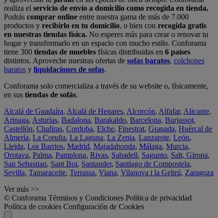
realiza el
servicio de envío a domicilio como recogida en tienda.
Podrás
comprar online
entre nuestra gama de más de 7.000
productos y
recibirlo en tu domicilio
, o bien con
recogida gratis
en nuestras tiendas física.
No esperes más para crear o renovar tu
hogar y transformarlo en un espacio con mucho estilo. Conforama
tiene 300
tiendas de muebles
físicas distribuidas en
6 países
distintos. Aproveche nuestras ofertas de
sofas baratos
,
colchones
baratos
y
liquidaciones de sofas
.
Conforama solo comercializa a través de su website o, físicamente,
en sus
tiendas de sofás
.
Alcalá de Guadaíra
,
Alcalá de Henares
,
Alcorcón
,
Alfafar
,
Alicante
,
Arinaga
,
Asturias
,
Badalona
,
Barakaldo
,
Barcelona
,
Burjassot
,
Castellón
,
Chafiras
,
Cordoba
,
Elche
,
Finestrat
,
Granada
,
Huércal de
Almería
,
La Coruña
,
La Laguna
,
La Zenia
,
Lanzarote
,
León
,
Lleida
,
Los Barrios
,
Madrid
,
Majadahonda
,
Málaga
,
Murcia
,
Orotava
,
Palma
,
Pamplona
,
Rivas
,
Sabadell
,
Sagunto
,
Salt, Girona
,
San Sebastian
,
Sant Boi
,
Santander
,
Santiago de Compostela
,
Sevilla
,
Tamaraceite
,
Terrassa
,
Viana
,
Vilanova i la Geltrú
,
Zaragoza
Ver más >>
© Conforama
Términos y Condiciones
Política de privacidad
Política de cookies
Configuración de Cookies