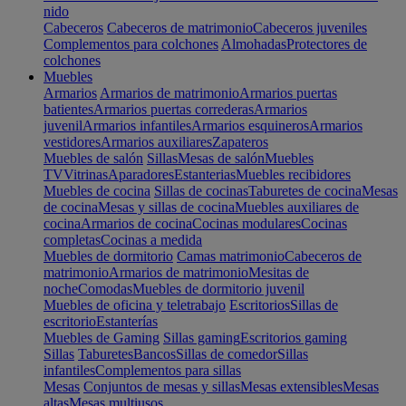
nido
Cabeceros
Cabeceros de matrimonio
Cabeceros juveniles
Complementos para colchones
Almohadas
Protectores de
colchones
Muebles
Armarios
Armarios de matrimonio
Armarios puertas
batientes
Armarios puertas correderas
Armarios
juvenil
Armarios infantiles
Armarios esquineros
Armarios
vestidores
Armarios auxiliares
Zapateros
Muebles de salón
Sillas
Mesas de salón
Muebles
TV
Vitrinas
Aparadores
Estanterias
Muebles recibidores
Muebles de cocina
Sillas de cocinas
Taburetes de cocina
Mesas
de cocina
Mesas y sillas de cocina
Muebles auxiliares de
cocina
Armarios de cocina
Cocinas modulares
Cocinas
completas
Cocinas a medida
Muebles de dormitorio
Camas matrimonio
Cabeceros de
matrimonio
Armarios de matrimonio
Mesitas de
noche
Comodas
Muebles de dormitorio juvenil
Muebles de oficina y teletrabajo
Escritorios
Sillas de
escritorio
Estanterías
Muebles de Gaming
Sillas gaming
Escritorios gaming
Sillas
Taburetes
Bancos
Sillas de comedor
Sillas
infantiles
Complementos para sillas
Mesas
Conjuntos de mesas y sillas
Mesas extensibles
Mesas
altas
Mesas multiusos