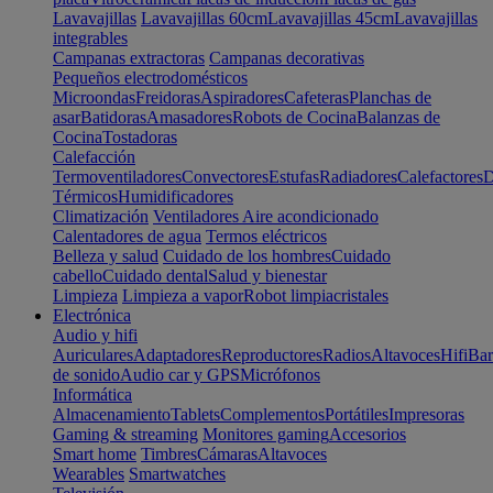
Lavavajillas
Lavavajillas 60cm
Lavavajillas 45cm
Lavavajillas
integrables
Campanas extractoras
Campanas decorativas
Pequeños electrodomésticos
Microondas
Freidoras
Aspiradores
Cafeteras
Planchas de
asar
Batidoras
Amasadores
Robots de Cocina
Balanzas de
Cocina
Tostadoras
Calefacción
Termoventiladores
Convectores
Estufas
Radiadores
Calefactores
D
Térmicos
Humidificadores
Climatización
Ventiladores
Aire acondicionado
Calentadores de agua
Termos eléctricos
Belleza y salud
Cuidado de los hombres
Cuidado
cabello
Cuidado dental
Salud y bienestar
Limpieza
Limpieza a vapor
Robot limpiacristales
Electrónica
Audio y hifi
Auriculares
Adaptadores
Reproductores
Radios
Altavoces
Hifi
Bar
de sonido
Audio car y GPS
Micrófonos
Informática
Almacenamiento
Tablets
Complementos
Portátiles
Impresoras
Gaming & streaming
Monitores gaming
Accesorios
Smart home
Timbres
Cámaras
Altavoces
Wearables
Smartwatches