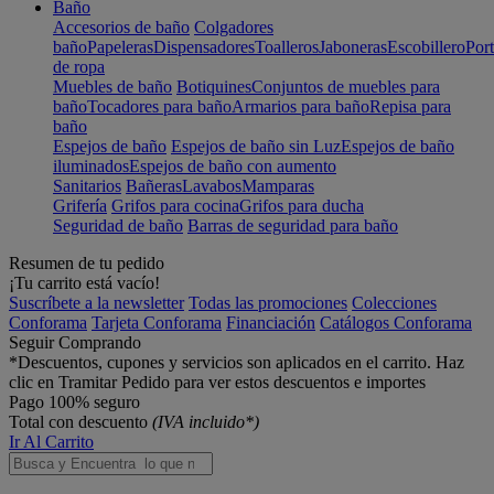
Baño
Accesorios de baño
Colgadores
baño
Papeleras
Dispensadores
Toalleros
Jaboneras
Escobillero
Port
de ropa
Muebles de baño
Botiquines
Conjuntos de muebles para
baño
Tocadores para baño
Armarios para baño
Repisa para
baño
Espejos de baño
Espejos de baño sin Luz
Espejos de baño
iluminados
Espejos de baño con aumento
Sanitarios
Bañeras
Lavabos
Mamparas
Grifería
Grifos para cocina
Grifos para ducha
Seguridad de baño
Barras de seguridad para baño
Resumen de tu pedido
¡Tu carrito está vacío!
Suscríbete a la newsletter
Todas las promociones
Colecciones
Conforama
Tarjeta Conforama
Financiación
Catálogos Conforama
Seguir Comprando
*Descuentos, cupones y servicios son aplicados en el carrito. Haz
clic en Tramitar Pedido para ver estos descuentos e importes
Pago 100% seguro
Total con descuento
(IVA incluido*)
Ir Al Carrito