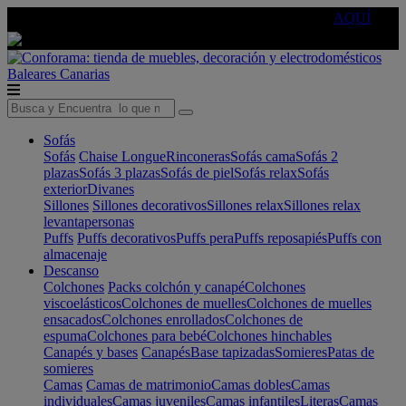
🔵Cambia tu electro con
-10% EXTRA
de descuento ☑️
AQUÍ
Baleares
Canarias
Sofás
Sofás
Chaise Longue
Rinconeras
Sofás cama
Sofás 2
plazas
Sofás 3 plazas
Sofás de piel
Sofás relax
Sofás
exterior
Divanes
Sillones
Sillones decorativos
Sillones relax
Sillones relax
levantapersonas
Puffs
Puffs decorativos
Puffs pera
Puffs reposapiés
Puffs con
almacenaje
Descanso
Colchones
Packs colchón y canapé
Colchones
viscoelásticos
Colchones de muelles
Colchones de muelles
ensacados
Colchones enrollados
Colchones de
espuma
Colchones para bebé
Colchones hinchables
Canapés y bases
Canapés
Base tapizadas
Somieres
Patas de
somieres
Camas
Camas de matrimonio
Camas dobles
Camas
individuales
Camas juveniles
Camas infantiles
Literas
Camas