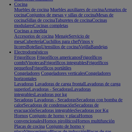
Cocina
Muebles de cocina
Muebles auxiliares de cocina
Armarios de
cocina
Conjuntos de mesas y sillas de cocina
Mesas de
cocina
Sillas de cocina
Taburetes de cocina
Cocinas
modulares
Cocinas completas
Cocinas a medida
Accesorios de cocina
Menaje
Servicio de
mesa
Cubertería
Cuchillos para chef
Vinos y
licores
Botellas
Utensilios de cocina
Vajilla
Bandejas
Electrodomésticos
Frigoríficos
Frigoríficos americanos
Frigoríficos
combi
Vinotecas
Frigoríficos integrables
Frigoríficos
pequeños
Frigoríficos portátiles
Congeladores
Congeladores verticales
Congeladores
horizontales
Lavadoras
Lavadoras de carga frontal
Lavadoras de carga
superior
Lavadoras - Secadoras
Lavadoras
integrables
Lavadoras por kg
Secadoras
Lavadoras - Secadoras
Secadoras con bomba de
calor
Secadoras de condensación
Secadoras de
evacuación
Secadoras integrables
Secadoras por Kg
Hornos
Conjunto de horno y placa
Hornos
convencionales
Hornos pirolíticos
Hornos multifunción
Placas de cocina
Conjunto de horno y
placa
Vitrocerámica
Placas de inducción
Placas de gas