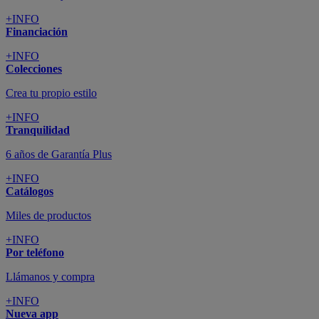
+INFO
Financiación
+INFO
Colecciones
Crea tu propio estilo
+INFO
Tranquilidad
6 años de Garantía Plus
+INFO
Catálogos
Miles de productos
+INFO
Por teléfono
Llámanos y compra
+INFO
Nueva app