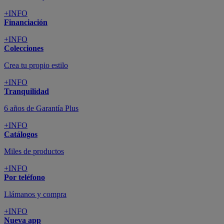
+INFO
Financiación
+INFO
Colecciones
Crea tu propio estilo
+INFO
Tranquilidad
6 años de Garantía Plus
+INFO
Catálogos
Miles de productos
+INFO
Por teléfono
Llámanos y compra
+INFO
Nueva app