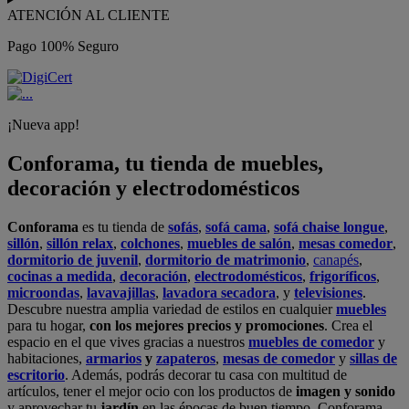
ATENCIÓN AL CLIENTE
Pago 100% Seguro
¡Nueva app!
Conforama, tu tienda de muebles,
decoración y electrodomésticos
Conforama
es tu tienda de
sofás
,
sofá cama
,
sofá chaise longue
,
sillón
,
sillón relax
,
colchones
,
muebles de salón
,
mesas comedor
,
dormitorio de juvenil
,
dormitorio de matrimonio
,
canapés
,
cocinas a medida
,
decoración
,
electrodomésticos
,
frigoríficos
,
microondas
,
lavavajillas
,
lavadora secadora
, y
televisiones
.
Descubre nuestra amplia variedad de estilos en cualquier
muebles
para tu hogar,
con los mejores precios y promociones
. Crea el
espacio en el que vives gracias a nuestros
muebles de comedor
y
habitaciones,
armarios
y
zapateros
,
mesas de comedor
y
sillas de
escritorio
. Además, podrás decorar tu casa con multitud de
artículos, tener el mejor ocio con los productos de
imagen y sonido
y aprovechar tu
jardín
en las épocas de buen tiempo. Conforama