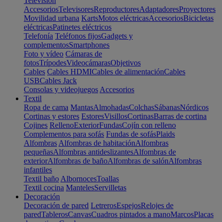
Televisión
Accesorios
Televisores
Reproductores
Adaptadores
Proyectores
Movilidad urbana
Karts
Motos eléctricas
Accesorios
Bicicletas
eléctricas
Patinetes eléctricos
Telefonía
Teléfonos fijos
Gadgets y
complementos
Smartphones
Foto y vídeo
Cámaras de
fotos
Trípodes
Videocámaras
Objetivos
Cables
Cables HDMI
Cables de alimentación
Cables
USB
Cables Jack
Consolas y videojuegos
Accesorios
Textil
Ropa de cama
Mantas
Almohadas
Colchas
Sábanas
Nórdicos
Cortinas y estores
Estores
Visillos
Cortinas
Barras de cortina
Cojines
Relleno
Exterior
Fundas
Cojín con relleno
Complementos para sofás
Fundas de sofás
Plaids
Alfombras
Alfombras de habitación
Alfombras
pequeñas
Alfombras antideslizantes
Alfombras de
exterior
Alfombras de baño
Alfombras de salón
Alfombras
infantiles
Textil baño
Albornoces
Toallas
Textil cocina
Manteles
Servilletas
Decoración
Decoración de pared
Letreros
Espejos
Relojes de
pared
Tableros
Canvas
Cuadros pintados a mano
Marcos
Placas