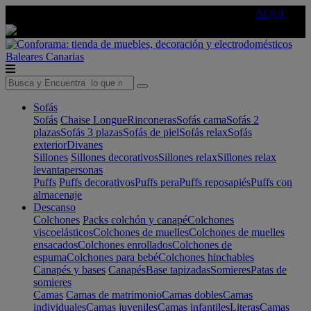
🔵Cambia tu electro con
-10% EXTRA
de descuento ☑️
AQUÍ
Baleares
Canarias
Sofás
Sofás
Chaise Longue
Rinconeras
Sofás cama
Sofás 2
plazas
Sofás 3 plazas
Sofás de piel
Sofás relax
Sofás
exterior
Divanes
Sillones
Sillones decorativos
Sillones relax
Sillones relax
levantapersonas
Puffs
Puffs decorativos
Puffs pera
Puffs reposapiés
Puffs con
almacenaje
Descanso
Colchones
Packs colchón y canapé
Colchones
viscoelásticos
Colchones de muelles
Colchones de muelles
ensacados
Colchones enrollados
Colchones de
espuma
Colchones para bebé
Colchones hinchables
Canapés y bases
Canapés
Base tapizadas
Somieres
Patas de
somieres
Camas
Camas de matrimonio
Camas dobles
Camas
individuales
Camas juveniles
Camas infantiles
Literas
Camas