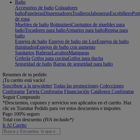
Baño
Accesorios de baño
Colgadores
baño
Papeleras
Dispensadores
Toalleros
Jaboneras
Escobillero
Port
de ropa
Muebles de baño
Botiquines
Conjuntos de muebles para
baño
Tocadores para baño
Armarios para baño
Repisa para
baño
Espejos de baño
Espejos de baño sin Luz
Espejos de baño
iluminados
Espejos de baño con aumento
Sanitarios
Bañeras
Lavabos
Mamparas
Grifería
Grifos para cocina
Grifos para ducha
Seguridad de baño
Barras de seguridad para baño
Resumen de tu pedido
¡Tu carrito está vacío!
Suscríbete a la newsletter
Todas las promociones
Colecciones
Conforama
Tarjeta Conforama
Financiación
Catálogos Conforama
Seguir Comprando
*Descuentos, cupones y servicios son aplicados en el carrito. Haz
clic en Tramitar Pedido para ver estos descuentos e importes
Pago 100% seguro
Total con descuento
(IVA incluido*)
Ir Al Carrito