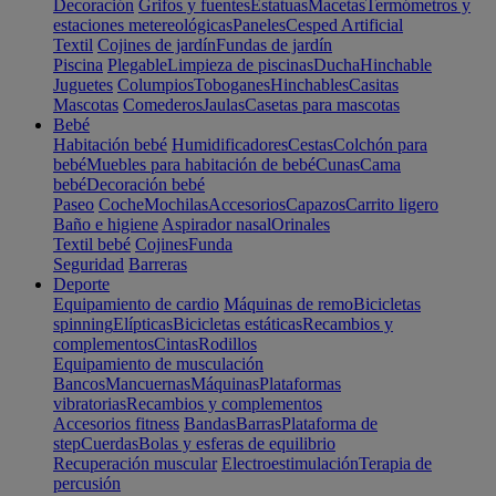
Decoración
Grifos y fuentes
Estatuas
Macetas
Termómetros y
estaciones metereológicas
Paneles
Cesped Artificial
Textil
Cojines de jardín
Fundas de jardín
Piscina
Plegable
Limpieza de piscinas
Ducha
Hinchable
Juguetes
Columpios
Toboganes
Hinchables
Casitas
Mascotas
Comederos
Jaulas
Casetas para mascotas
Bebé
Habitación bebé
Humidificadores
Cestas
Colchón para
bebé
Muebles para habitación de bebé
Cunas
Cama
bebé
Decoración bebé
Paseo
Coche
Mochilas
Accesorios
Capazos
Carrito ligero
Baño e higiene
Aspirador nasal
Orinales
Textil bebé
Cojines
Funda
Seguridad
Barreras
Deporte
Equipamiento de cardio
Máquinas de remo
Bicicletas
spinning
Elípticas
Bicicletas estáticas
Recambios y
complementos
Cintas
Rodillos
Equipamiento de musculación
Bancos
Mancuernas
Máquinas
Plataformas
vibratorias
Recambios y complementos
Accesorios fitness
Bandas
Barras
Plataforma de
step
Cuerdas
Bolas y esferas de equilibrio
Recuperación muscular
Electroestimulación
Terapia de
percusión