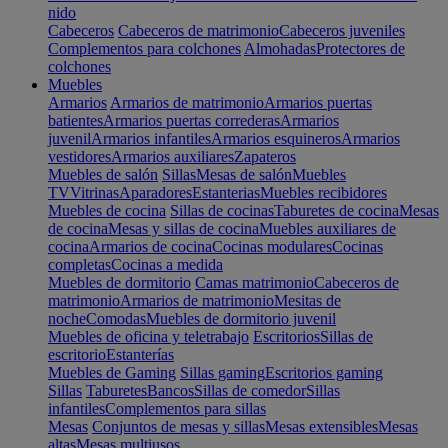
nido
Cabeceros
Cabeceros de matrimonio
Cabeceros juveniles
Complementos para colchones
Almohadas
Protectores de
colchones
Muebles
Armarios
Armarios de matrimonio
Armarios puertas
batientes
Armarios puertas correderas
Armarios
juvenil
Armarios infantiles
Armarios esquineros
Armarios
vestidores
Armarios auxiliares
Zapateros
Muebles de salón
Sillas
Mesas de salón
Muebles
TV
Vitrinas
Aparadores
Estanterias
Muebles recibidores
Muebles de cocina
Sillas de cocinas
Taburetes de cocina
Mesas
de cocina
Mesas y sillas de cocina
Muebles auxiliares de
cocina
Armarios de cocina
Cocinas modulares
Cocinas
completas
Cocinas a medida
Muebles de dormitorio
Camas matrimonio
Cabeceros de
matrimonio
Armarios de matrimonio
Mesitas de
noche
Comodas
Muebles de dormitorio juvenil
Muebles de oficina y teletrabajo
Escritorios
Sillas de
escritorio
Estanterías
Muebles de Gaming
Sillas gaming
Escritorios gaming
Sillas
Taburetes
Bancos
Sillas de comedor
Sillas
infantiles
Complementos para sillas
Mesas
Conjuntos de mesas y sillas
Mesas extensibles
Mesas
altas
Mesas multiusos