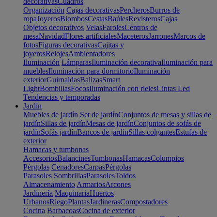
decorativas
Cuadros
Organización
Cajas decorativas
Percheros
Burros de
ropa
Joyeros
Biombos
Cestas
Baúles
Revisteros
Cajas
Objetos decorativos
Velas
Faroles
Centros de
mesa
Navidad
Flores artificiales
Maceteros
Jarrones
Marcos de
fotos
Figuras decorativas
Cajitas y
joyeros
Relojes
Ambientadores
Iluminación
Lámparas
Iluminación decorativa
Iluminación para
muebles
Iluminación para dormitorio
Iluminación
exterior
Guirnaldas
Balizas
Smart
Light
Bombillas
Focos
Iluminación con rieles
Cintas Led
Tendencias y temporadas
Jardín
Muebles de jardín
Set de jardín
Conjuntos de mesas y sillas de
jardín
Sillas de jardín
Mesas de jardín
Conjuntos de sofás de
jardín
Sofás jardín
Bancos de jardín
Sillas colgantes
Estufas de
exterior
Hamacas y tumbonas
Accesorios
Balancines
Tumbonas
Hamacas
Columpios
Pérgolas
Cenadores
Carpas
Pérgolas
Parasoles
Sombrillas
Parasoles
Toldos
Almacenamiento
Armarios
Arcones
Jardinería
Maquinaria
Huertos
Urbanos
Riego
Plantas
Jardineras
Compostadores
Cocina
Barbacoas
Cocina de exterior