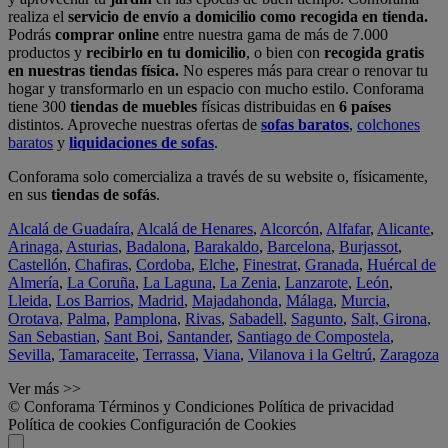
realiza el
servicio de envío a domicilio como recogida en tienda.
Podrás
comprar online
entre nuestra gama de más de 7.000
productos y
recibirlo en tu domicilio
, o bien con
recogida gratis
en nuestras tiendas física.
No esperes más para crear o renovar tu
hogar y transformarlo en un espacio con mucho estilo. Conforama
tiene 300
tiendas de muebles
físicas distribuidas en
6 países
distintos. Aproveche nuestras ofertas de
sofas baratos
,
colchones
baratos
y
liquidaciones de sofas
.
Conforama solo comercializa a través de su website o, físicamente,
en sus
tiendas de sofás
.
Alcalá de Guadaíra
,
Alcalá de Henares
,
Alcorcón
,
Alfafar
,
Alicante
,
Arinaga
,
Asturias
,
Badalona
,
Barakaldo
,
Barcelona
,
Burjassot
,
Castellón
,
Chafiras
,
Cordoba
,
Elche
,
Finestrat
,
Granada
,
Huércal de
Almería
,
La Coruña
,
La Laguna
,
La Zenia
,
Lanzarote
,
León
,
Lleida
,
Los Barrios
,
Madrid
,
Majadahonda
,
Málaga
,
Murcia
,
Orotava
,
Palma
,
Pamplona
,
Rivas
,
Sabadell
,
Sagunto
,
Salt, Girona
,
San Sebastian
,
Sant Boi
,
Santander
,
Santiago de Compostela
,
Sevilla
,
Tamaraceite
,
Terrassa
,
Viana
,
Vilanova i la Geltrú
,
Zaragoza
Ver más >>
© Conforama
Términos y Condiciones
Política de privacidad
Política de cookies
Configuración de Cookies