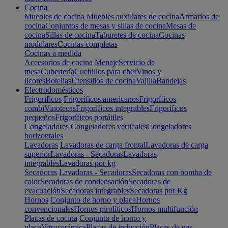
Cocina
Muebles de cocina
Muebles auxiliares de cocina
Armarios de
cocina
Conjuntos de mesas y sillas de cocina
Mesas de
cocina
Sillas de cocina
Taburetes de cocina
Cocinas
modulares
Cocinas completas
Cocinas a medida
Accesorios de cocina
Menaje
Servicio de
mesa
Cubertería
Cuchillos para chef
Vinos y
licores
Botellas
Utensilios de cocina
Vajilla
Bandejas
Electrodomésticos
Frigoríficos
Frigoríficos americanos
Frigoríficos
combi
Vinotecas
Frigoríficos integrables
Frigoríficos
pequeños
Frigoríficos portátiles
Congeladores
Congeladores verticales
Congeladores
horizontales
Lavadoras
Lavadoras de carga frontal
Lavadoras de carga
superior
Lavadoras - Secadoras
Lavadoras
integrables
Lavadoras por kg
Secadoras
Lavadoras - Secadoras
Secadoras con bomba de
calor
Secadoras de condensación
Secadoras de
evacuación
Secadoras integrables
Secadoras por Kg
Hornos
Conjunto de horno y placa
Hornos
convencionales
Hornos pirolíticos
Hornos multifunción
Placas de cocina
Conjunto de horno y
placa
Vitrocerámica
Placas de inducción
Placas de gas