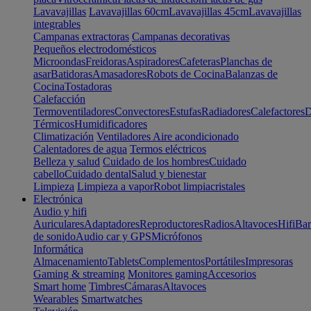
Lavavajillas
Lavavajillas 60cm
Lavavajillas 45cm
Lavavajillas
integrables
Campanas extractoras
Campanas decorativas
Pequeños electrodomésticos
Microondas
Freidoras
Aspiradores
Cafeteras
Planchas de
asar
Batidoras
Amasadores
Robots de Cocina
Balanzas de
Cocina
Tostadoras
Calefacción
Termoventiladores
Convectores
Estufas
Radiadores
Calefactores
D
Térmicos
Humidificadores
Climatización
Ventiladores
Aire acondicionado
Calentadores de agua
Termos eléctricos
Belleza y salud
Cuidado de los hombres
Cuidado
cabello
Cuidado dental
Salud y bienestar
Limpieza
Limpieza a vapor
Robot limpiacristales
Electrónica
Audio y hifi
Auriculares
Adaptadores
Reproductores
Radios
Altavoces
Hifi
Bar
de sonido
Audio car y GPS
Micrófonos
Informática
Almacenamiento
Tablets
Complementos
Portátiles
Impresoras
Gaming & streaming
Monitores gaming
Accesorios
Smart home
Timbres
Cámaras
Altavoces
Wearables
Smartwatches