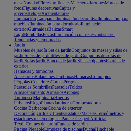
mesa
Navidad
Flores artificiales
Maceteros
Jarrones
Marcos de
fotos
Figuras decorativas
Cajitas y
joyeros
Relojes
Ambientadores
Iluminación
Lámparas
Iluminación decorativa
Iluminación para
muebles
Iluminación para dormitorio
Iluminación
exterior
Guirnaldas
Balizas
Smart
Light
Bombillas
Focos
Iluminación con rieles
Cintas Led
Tendencias y temporadas
Jardín
Muebles de jardín
Set de jardín
Conjuntos de mesas y sillas de
jardín
Sillas de jardín
Mesas de jardín
Conjuntos de sofás de
jardín
Sofás jardín
Bancos de jardín
Sillas colgantes
Estufas de
exterior
Hamacas y tumbonas
Accesorios
Balancines
Tumbonas
Hamacas
Columpios
Pérgolas
Cenadores
Carpas
Pérgolas
Parasoles
Sombrillas
Parasoles
Toldos
Almacenamiento
Armarios
Arcones
Jardinería
Maquinaria
Huertos
Urbanos
Riego
Plantas
Jardineras
Compostadores
Cocina
Barbacoas
Cocina de exterior
Decoración
Grifos y fuentes
Estatuas
Macetas
Termómetros y
estaciones metereológicas
Paneles
Cesped Artificial
Textil
Cojines de jardín
Fundas de jardín
Piscina
Plegable
Limpieza de piscinas
Ducha
Hinchable