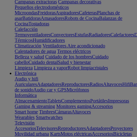
Campanas extractoras
Campanas decorativas
Pequeños electrodomésticos
Microondas
Freidoras
Aspiradores
Cafeteras
Planchas de
asar
Batidoras
Amasadores
Robots de Cocina
Balanzas de
Cocina
Tostadoras
Calefacción
Termoventiladores
Convectores
Estufas
Radiadores
Calefactores
D
Térmicos
Humidificadores
Climatización
Ventiladores
Aire acondicionado
Calentadores de agua
Termos eléctricos
Belleza y salud
Cuidado de los hombres
Cuidado
cabello
Cuidado dental
Salud y bienestar
Limpieza
Limpieza a vapor
Robot limpiacristales
Electrónica
Audio y hifi
Auriculares
Adaptadores
Reproductores
Radios
Altavoces
Hifi
Bar
de sonido
Audio car y GPS
Micrófonos
Informática
Almacenamiento
Tablets
Complementos
Portátiles
Impresoras
Gaming & streaming
Monitores gaming
Accesorios
Smart home
Timbres
Cámaras
Altavoces
Wearables
Smartwatches
Televisión
Accesorios
Televisores
Reproductores
Adaptadores
Proyectores
Movilidad urbana
Karts
Motos eléctricas
Accesorios
Bicicletas