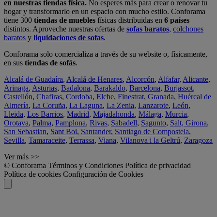
en nuestras tiendas física.
No esperes más para crear o renovar tu
hogar y transformarlo en un espacio con mucho estilo. Conforama
tiene 300
tiendas de muebles
físicas distribuidas en
6 países
distintos. Aproveche nuestras ofertas de
sofas baratos
,
colchones
baratos
y
liquidaciones de sofas
.
Conforama solo comercializa a través de su website o, físicamente,
en sus
tiendas de sofás
.
Alcalá de Guadaíra
,
Alcalá de Henares
,
Alcorcón
,
Alfafar
,
Alicante
,
Arinaga
,
Asturias
,
Badalona
,
Barakaldo
,
Barcelona
,
Burjassot
,
Castellón
,
Chafiras
,
Cordoba
,
Elche
,
Finestrat
,
Granada
,
Huércal de
Almería
,
La Coruña
,
La Laguna
,
La Zenia
,
Lanzarote
,
León
,
Lleida
,
Los Barrios
,
Madrid
,
Majadahonda
,
Málaga
,
Murcia
,
Orotava
,
Palma
,
Pamplona
,
Rivas
,
Sabadell
,
Sagunto
,
Salt, Girona
,
San Sebastian
,
Sant Boi
,
Santander
,
Santiago de Compostela
,
Sevilla
,
Tamaraceite
,
Terrassa
,
Viana
,
Vilanova i la Geltrú
,
Zaragoza
Ver más >>
© Conforama
Términos y Condiciones
Política de privacidad
Política de cookies
Configuración de Cookies