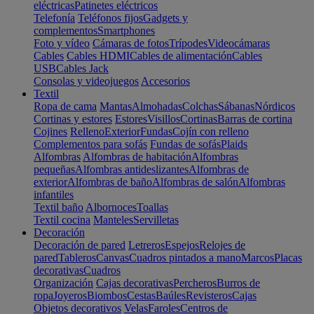
eléctricas
Patinetes eléctricos
Telefonía
Teléfonos fijos
Gadgets y
complementos
Smartphones
Foto y vídeo
Cámaras de fotos
Trípodes
Videocámaras
Cables
Cables HDMI
Cables de alimentación
Cables
USB
Cables Jack
Consolas y videojuegos
Accesorios
Textil
Ropa de cama
Mantas
Almohadas
Colchas
Sábanas
Nórdicos
Cortinas y estores
Estores
Visillos
Cortinas
Barras de cortina
Cojines
Relleno
Exterior
Fundas
Cojín con relleno
Complementos para sofás
Fundas de sofás
Plaids
Alfombras
Alfombras de habitación
Alfombras
pequeñas
Alfombras antideslizantes
Alfombras de
exterior
Alfombras de baño
Alfombras de salón
Alfombras
infantiles
Textil baño
Albornoces
Toallas
Textil cocina
Manteles
Servilletas
Decoración
Decoración de pared
Letreros
Espejos
Relojes de
pared
Tableros
Canvas
Cuadros pintados a mano
Marcos
Placas
decorativas
Cuadros
Organización
Cajas decorativas
Percheros
Burros de
ropa
Joyeros
Biombos
Cestas
Baúles
Revisteros
Cajas
Objetos decorativos
Velas
Faroles
Centros de