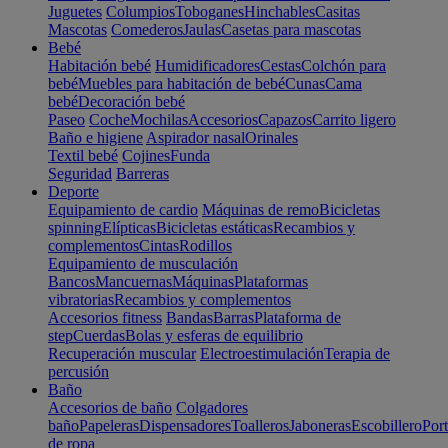
Juguetes
Columpios
Toboganes
Hinchables
Casitas
Mascotas
Comederos
Jaulas
Casetas para mascotas
Bebé
Habitación bebé
Humidificadores
Cestas
Colchón para
bebé
Muebles para habitación de bebé
Cunas
Cama
bebé
Decoración bebé
Paseo
Coche
Mochilas
Accesorios
Capazos
Carrito ligero
Baño e higiene
Aspirador nasal
Orinales
Textil bebé
Cojines
Funda
Seguridad
Barreras
Deporte
Equipamiento de cardio
Máquinas de remo
Bicicletas
spinning
Elípticas
Bicicletas estáticas
Recambios y
complementos
Cintas
Rodillos
Equipamiento de musculación
Bancos
Mancuernas
Máquinas
Plataformas
vibratorias
Recambios y complementos
Accesorios fitness
Bandas
Barras
Plataforma de
step
Cuerdas
Bolas y esferas de equilibrio
Recuperación muscular
Electroestimulación
Terapia de
percusión
Baño
Accesorios de baño
Colgadores
baño
Papeleras
Dispensadores
Toalleros
Jaboneras
Escobillero
Port
de ropa