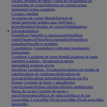
cocina
Conjuntos de mesas y sillas de cocina
Mesas de
cocina
Sillas de cocina
Taburetes de cocina
Cocinas
modulares
Cocinas completas
Cocinas a medida
Accesorios de cocina
Menaje
Servicio de
mesa
Cubertería
Cuchillos para chef
Vinos y
licores
Botellas
Utensilios de cocina
Vajilla
Bandejas
Electrodomésticos
Frigoríficos
Frigoríficos americanos
Frigoríficos
combi
Vinotecas
Frigoríficos integrables
Frigoríficos
pequeños
Frigoríficos portátiles
Congeladores
Congeladores verticales
Congeladores
horizontales
Lavadoras
Lavadoras de carga frontal
Lavadoras de carga
superior
Lavadoras - Secadoras
Lavadoras
integrables
Lavadoras por kg
Secadoras
Lavadoras - Secadoras
Secadoras con bomba de
calor
Secadoras de condensación
Secadoras de
evacuación
Secadoras integrables
Secadoras por Kg
Hornos
Conjunto de horno y placa
Hornos
convencionales
Hornos pirolíticos
Hornos multifunción
Placas de cocina
Conjunto de horno y
placa
Vitrocerámica
Placas de inducción
Placas de gas
Lavavajillas
Lavavajillas 60cm
Lavavajillas 45cm
Lavavajillas
integrables