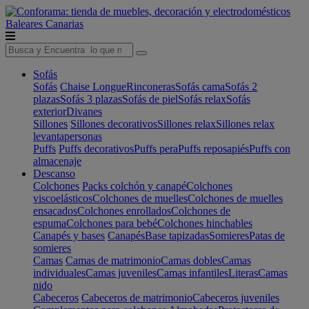
Baleares
Canarias
Sofás
Sofás
Chaise Longue
Rinconeras
Sofás cama
Sofás 2
plazas
Sofás 3 plazas
Sofás de piel
Sofás relax
Sofás
exterior
Divanes
Sillones
Sillones decorativos
Sillones relax
Sillones relax
levantapersonas
Puffs
Puffs decorativos
Puffs pera
Puffs reposapiés
Puffs con
almacenaje
Descanso
Colchones
Packs colchón y canapé
Colchones
viscoelásticos
Colchones de muelles
Colchones de muelles
ensacados
Colchones enrollados
Colchones de
espuma
Colchones para bebé
Colchones hinchables
Canapés y bases
Canapés
Base tapizadas
Somieres
Patas de
somieres
Camas
Camas de matrimonio
Camas dobles
Camas
individuales
Camas juveniles
Camas infantiles
Literas
Camas
nido
Cabeceros
Cabeceros de matrimonio
Cabeceros juveniles