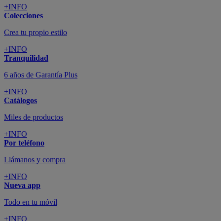
+INFO
Colecciones
Crea tu propio estilo
+INFO
Tranquilidad
6 años de Garantía Plus
+INFO
Catálogos
Miles de productos
+INFO
Por teléfono
Llámanos y compra
+INFO
Nueva app
Todo en tu móvil
+INFO