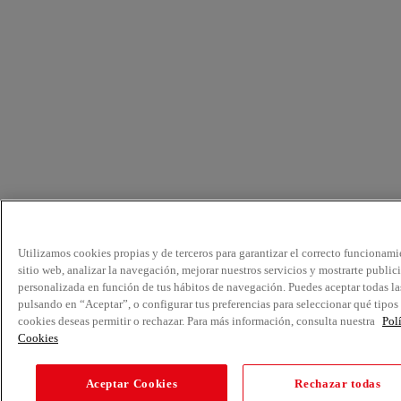
Utilizamos cookies propias y de terceros para garantizar el correcto funcionami
sitio web, analizar la navegación, mejorar nuestros servicios y mostrarte public
personalizada en función de tus hábitos de navegación. Puedes aceptar todas la
pulsando en “Aceptar”, o configurar tus preferencias para seleccionar qué tipos
cookies deseas permitir o rechazar. Para más información, consulta nuestra
Pol
Cookies
Aceptar Cookies
Rechazar todas