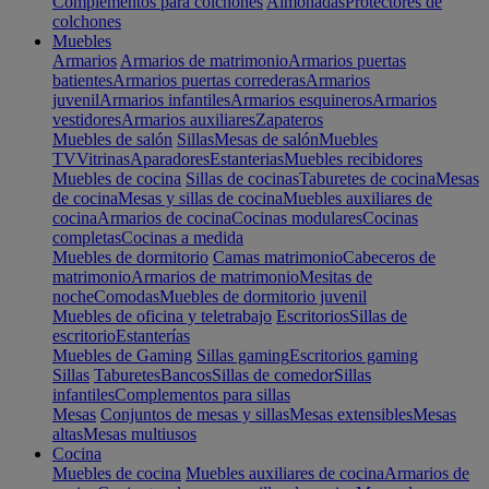
Complementos para colchones
Almohadas
Protectores de
colchones
Muebles
Armarios
Armarios de matrimonio
Armarios puertas
batientes
Armarios puertas correderas
Armarios
juvenil
Armarios infantiles
Armarios esquineros
Armarios
vestidores
Armarios auxiliares
Zapateros
Muebles de salón
Sillas
Mesas de salón
Muebles
TV
Vitrinas
Aparadores
Estanterias
Muebles recibidores
Muebles de cocina
Sillas de cocinas
Taburetes de cocina
Mesas
de cocina
Mesas y sillas de cocina
Muebles auxiliares de
cocina
Armarios de cocina
Cocinas modulares
Cocinas
completas
Cocinas a medida
Muebles de dormitorio
Camas matrimonio
Cabeceros de
matrimonio
Armarios de matrimonio
Mesitas de
noche
Comodas
Muebles de dormitorio juvenil
Muebles de oficina y teletrabajo
Escritorios
Sillas de
escritorio
Estanterías
Muebles de Gaming
Sillas gaming
Escritorios gaming
Sillas
Taburetes
Bancos
Sillas de comedor
Sillas
infantiles
Complementos para sillas
Mesas
Conjuntos de mesas y sillas
Mesas extensibles
Mesas
altas
Mesas multiusos
Cocina
Muebles de cocina
Muebles auxiliares de cocina
Armarios de