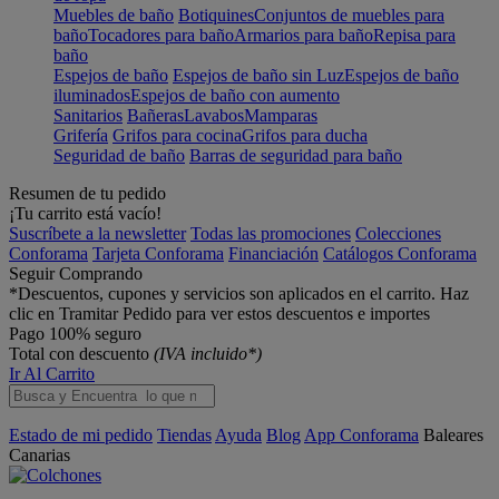
Muebles de baño
Botiquines
Conjuntos de muebles para
baño
Tocadores para baño
Armarios para baño
Repisa para
baño
Espejos de baño
Espejos de baño sin Luz
Espejos de baño
iluminados
Espejos de baño con aumento
Sanitarios
Bañeras
Lavabos
Mamparas
Grifería
Grifos para cocina
Grifos para ducha
Seguridad de baño
Barras de seguridad para baño
Resumen de tu pedido
¡Tu carrito está vacío!
Suscríbete a la newsletter
Todas las promociones
Colecciones
Conforama
Tarjeta Conforama
Financiación
Catálogos Conforama
Seguir Comprando
*Descuentos, cupones y servicios son aplicados en el carrito. Haz
clic en Tramitar Pedido para ver estos descuentos e importes
Pago 100% seguro
Total con descuento
(IVA incluido*)
Ir Al Carrito
Estado de mi pedido
Tiendas
Ayuda
Blog
App Conforama
Baleares
Canarias