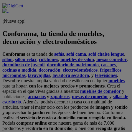
¡Nueva app!
Conforama, tu tienda de muebles,
decoración y electrodomésticos
Conforama
es tu tienda de
sofás
,
sofá cama
,
sofá chaise longue
,
sillón
,
sillón relax
,
colchones
,
muebles de salón
,
mesas comedor
,
dormitorio de juvenil
,
dormitorio de matrimonio
,
canapés
,
cocinas a medida
,
decoración
,
electrodomésticos
,
frigoríficos
,
microondas
,
lavavajillas
,
lavadora secadora
, y
televisiones
.
Descubre nuestra amplia variedad de estilos en cualquier
muebles
para tu hogar,
con los mejores precios y promociones
. Crea el
espacio en el que vives gracias a nuestros
muebles de comedor
y
habitaciones,
armarios
y
zapateros
,
mesas de comedor
y
sillas de
escritorio
. Además, podrás decorar tu casa con multitud de
artículos, tener el mejor ocio con los productos de
imagen y sonido
y aprovechar tu
jardín
en las épocas de buen tiempo. Conforama
realiza el
servicio de envío a domicilio como recogida en tienda.
Podrás
comprar online
entre nuestra gama de más de 7.000
productos y
recibirlo en tu domicilio
, o bien con
recogida gratis