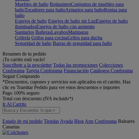
Muebles de baño
Botiquines
Conjuntos de muebles para
baño
Tocadores para baño
Armarios para baño
Repisa para
baño
Espejos de baño
Espejos de baño sin Luz
Espejos de baño
iluminados
Espejos de baño con aumento
Sanitarios
Bañeras
Lavabos
Mamparas
Grifería
Grifos para cocina
Grifos para ducha
Seguridad de baño
Barras de seguridad para baño
Resumen de tu pedido
¡Tu carrito está vacío!
Suscríbete a la newsletter
Todas las promociones
Colecciones
Conforama
Tarjeta Conforama
Financiación
Catálogos Conforama
Seguir Comprando
*Descuentos, cupones y servicios son aplicados en el carrito. Haz
clic en Tramitar Pedido para ver estos descuentos e importes
Pago 100% seguro
Total con descuento
(IVA incluido*)
Ir Al Carrito
Estado de mi pedido
Tiendas
Ayuda
Blog
App Conforama
Baleares
Canarias