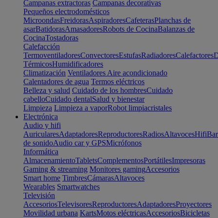
Campanas extractoras
Campanas decorativas
Pequeños electrodomésticos
Microondas
Freidoras
Aspiradores
Cafeteras
Planchas de
asar
Batidoras
Amasadores
Robots de Cocina
Balanzas de
Cocina
Tostadoras
Calefacción
Termoventiladores
Convectores
Estufas
Radiadores
Calefactores
D
Térmicos
Humidificadores
Climatización
Ventiladores
Aire acondicionado
Calentadores de agua
Termos eléctricos
Belleza y salud
Cuidado de los hombres
Cuidado
cabello
Cuidado dental
Salud y bienestar
Limpieza
Limpieza a vapor
Robot limpiacristales
Electrónica
Audio y hifi
Auriculares
Adaptadores
Reproductores
Radios
Altavoces
Hifi
Bar
de sonido
Audio car y GPS
Micrófonos
Informática
Almacenamiento
Tablets
Complementos
Portátiles
Impresoras
Gaming & streaming
Monitores gaming
Accesorios
Smart home
Timbres
Cámaras
Altavoces
Wearables
Smartwatches
Televisión
Accesorios
Televisores
Reproductores
Adaptadores
Proyectores
Movilidad urbana
Karts
Motos eléctricas
Accesorios
Bicicletas