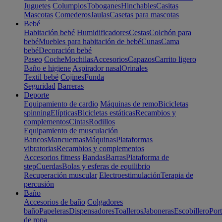
Juguetes
Columpios
Toboganes
Hinchables
Casitas
Mascotas
Comederos
Jaulas
Casetas para mascotas
Bebé
Habitación bebé
Humidificadores
Cestas
Colchón para
bebé
Muebles para habitación de bebé
Cunas
Cama
bebé
Decoración bebé
Paseo
Coche
Mochilas
Accesorios
Capazos
Carrito ligero
Baño e higiene
Aspirador nasal
Orinales
Textil bebé
Cojines
Funda
Seguridad
Barreras
Deporte
Equipamiento de cardio
Máquinas de remo
Bicicletas
spinning
Elípticas
Bicicletas estáticas
Recambios y
complementos
Cintas
Rodillos
Equipamiento de musculación
Bancos
Mancuernas
Máquinas
Plataformas
vibratorias
Recambios y complementos
Accesorios fitness
Bandas
Barras
Plataforma de
step
Cuerdas
Bolas y esferas de equilibrio
Recuperación muscular
Electroestimulación
Terapia de
percusión
Baño
Accesorios de baño
Colgadores
baño
Papeleras
Dispensadores
Toalleros
Jaboneras
Escobillero
Port
de ropa