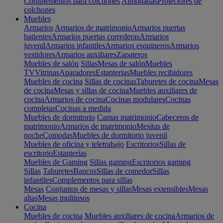
Complementos para colchones
Almohadas
Protectores de
colchones
Muebles
Armarios
Armarios de matrimonio
Armarios puertas
batientes
Armarios puertas correderas
Armarios
juvenil
Armarios infantiles
Armarios esquineros
Armarios
vestidores
Armarios auxiliares
Zapateros
Muebles de salón
Sillas
Mesas de salón
Muebles
TV
Vitrinas
Aparadores
Estanterias
Muebles recibidores
Muebles de cocina
Sillas de cocinas
Taburetes de cocina
Mesas
de cocina
Mesas y sillas de cocina
Muebles auxiliares de
cocina
Armarios de cocina
Cocinas modulares
Cocinas
completas
Cocinas a medida
Muebles de dormitorio
Camas matrimonio
Cabeceros de
matrimonio
Armarios de matrimonio
Mesitas de
noche
Comodas
Muebles de dormitorio juvenil
Muebles de oficina y teletrabajo
Escritorios
Sillas de
escritorio
Estanterías
Muebles de Gaming
Sillas gaming
Escritorios gaming
Sillas
Taburetes
Bancos
Sillas de comedor
Sillas
infantiles
Complementos para sillas
Mesas
Conjuntos de mesas y sillas
Mesas extensibles
Mesas
altas
Mesas multiusos
Cocina
Muebles de cocina
Muebles auxiliares de cocina
Armarios de