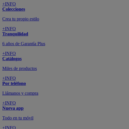
+INFO
Colecciones
Crea tu propio estilo
+INFO
Tranquilidad
6 años de Garantía Plus
+INFO
Catálogos
Miles de productos
+INFO
Por teléfono
Llámanos y compra
+INFO
Nueva app
Todo en tu móvil
+INFO