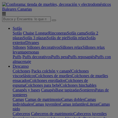
Baleares
Canarias
Sofás
Sofás
Chaise Longue
Rinconeras
Sofás cama
Sofás 2
plazas
Sofás 3 plazas
Sofás de piel
Sofás relax
Sofás
exterior
Divanes
Sillones
Sillones decorativos
Sillones relax
Sillones relax
levantapersonas
Puffs
Puffs decorativos
Puffs pera
Puffs reposapiés
Puffs con
almacenaje
Descanso
Colchones
Packs colchón y canapé
Colchones
viscoelásticos
Colchones de muelles
Colchones de muelles
ensacados
Colchones enrollados
Colchones de
espuma
Colchones para bebé
Colchones hinchables
Canapés y bases
Canapés
Base tapizadas
Somieres
Patas de
somieres
Camas
Camas de matrimonio
Camas dobles
Camas
individuales
Camas juveniles
Camas infantiles
Literas
Camas
nido
Cabeceros
Cabeceros de matrimonio
Cabeceros juveniles