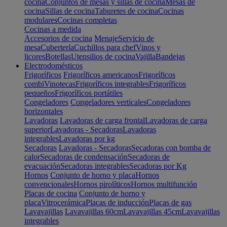
cocina
Conjuntos de mesas y sillas de cocina
Mesas de
cocina
Sillas de cocina
Taburetes de cocina
Cocinas
modulares
Cocinas completas
Cocinas a medida
Accesorios de cocina
Menaje
Servicio de
mesa
Cubertería
Cuchillos para chef
Vinos y
licores
Botellas
Utensilios de cocina
Vajilla
Bandejas
Electrodomésticos
Frigoríficos
Frigoríficos americanos
Frigoríficos
combi
Vinotecas
Frigoríficos integrables
Frigoríficos
pequeños
Frigoríficos portátiles
Congeladores
Congeladores verticales
Congeladores
horizontales
Lavadoras
Lavadoras de carga frontal
Lavadoras de carga
superior
Lavadoras - Secadoras
Lavadoras
integrables
Lavadoras por kg
Secadoras
Lavadoras - Secadoras
Secadoras con bomba de
calor
Secadoras de condensación
Secadoras de
evacuación
Secadoras integrables
Secadoras por Kg
Hornos
Conjunto de horno y placa
Hornos
convencionales
Hornos pirolíticos
Hornos multifunción
Placas de cocina
Conjunto de horno y
placa
Vitrocerámica
Placas de inducción
Placas de gas
Lavavajillas
Lavavajillas 60cm
Lavavajillas 45cm
Lavavajillas
integrables