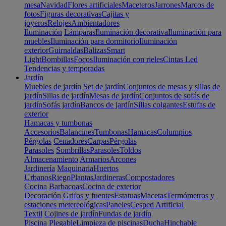
mesa
Navidad
Flores artificiales
Maceteros
Jarrones
Marcos de
fotos
Figuras decorativas
Cajitas y
joyeros
Relojes
Ambientadores
Iluminación
Lámparas
Iluminación decorativa
Iluminación para
muebles
Iluminación para dormitorio
Iluminación
exterior
Guirnaldas
Balizas
Smart
Light
Bombillas
Focos
Iluminación con rieles
Cintas Led
Tendencias y temporadas
Jardín
Muebles de jardín
Set de jardín
Conjuntos de mesas y sillas de
jardín
Sillas de jardín
Mesas de jardín
Conjuntos de sofás de
jardín
Sofás jardín
Bancos de jardín
Sillas colgantes
Estufas de
exterior
Hamacas y tumbonas
Accesorios
Balancines
Tumbonas
Hamacas
Columpios
Pérgolas
Cenadores
Carpas
Pérgolas
Parasoles
Sombrillas
Parasoles
Toldos
Almacenamiento
Armarios
Arcones
Jardinería
Maquinaria
Huertos
Urbanos
Riego
Plantas
Jardineras
Compostadores
Cocina
Barbacoas
Cocina de exterior
Decoración
Grifos y fuentes
Estatuas
Macetas
Termómetros y
estaciones metereológicas
Paneles
Cesped Artificial
Textil
Cojines de jardín
Fundas de jardín
Piscina
Plegable
Limpieza de piscinas
Ducha
Hinchable