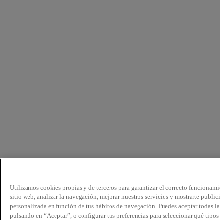
Utilizamos cookies propias y de terceros para garantizar el correcto funcionami
sitio web, analizar la navegación, mejorar nuestros servicios y mostrarte public
personalizada en función de tus hábitos de navegación. Puedes aceptar todas la
pulsando en “Aceptar”, o configurar tus preferencias para seleccionar qué tipos