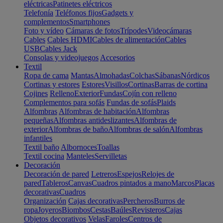
eléctricas
Patinetes eléctricos
Telefonía
Teléfonos fijos
Gadgets y
complementos
Smartphones
Foto y vídeo
Cámaras de fotos
Trípodes
Videocámaras
Cables
Cables HDMI
Cables de alimentación
Cables
USB
Cables Jack
Consolas y videojuegos
Accesorios
Textil
Ropa de cama
Mantas
Almohadas
Colchas
Sábanas
Nórdicos
Cortinas y estores
Estores
Visillos
Cortinas
Barras de cortina
Cojines
Relleno
Exterior
Fundas
Cojín con relleno
Complementos para sofás
Fundas de sofás
Plaids
Alfombras
Alfombras de habitación
Alfombras
pequeñas
Alfombras antideslizantes
Alfombras de
exterior
Alfombras de baño
Alfombras de salón
Alfombras
infantiles
Textil baño
Albornoces
Toallas
Textil cocina
Manteles
Servilletas
Decoración
Decoración de pared
Letreros
Espejos
Relojes de
pared
Tableros
Canvas
Cuadros pintados a mano
Marcos
Placas
decorativas
Cuadros
Organización
Cajas decorativas
Percheros
Burros de
ropa
Joyeros
Biombos
Cestas
Baúles
Revisteros
Cajas
Objetos decorativos
Velas
Faroles
Centros de