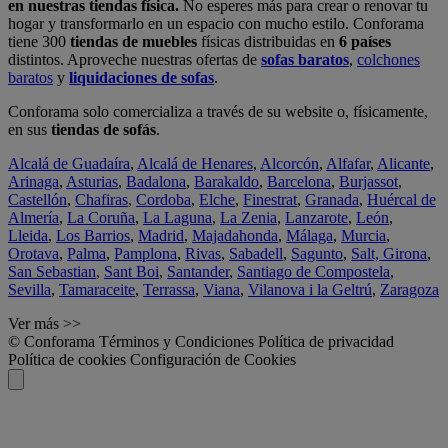
en nuestras tiendas física.
No esperes más para crear o renovar tu
hogar y transformarlo en un espacio con mucho estilo. Conforama
tiene 300
tiendas de muebles
físicas distribuidas en
6 países
distintos. Aproveche nuestras ofertas de
sofas baratos
,
colchones
baratos
y
liquidaciones de sofas
.
Conforama solo comercializa a través de su website o, físicamente,
en sus
tiendas de sofás
.
Alcalá de Guadaíra
,
Alcalá de Henares
,
Alcorcón
,
Alfafar
,
Alicante
,
Arinaga
,
Asturias
,
Badalona
,
Barakaldo
,
Barcelona
,
Burjassot
,
Castellón
,
Chafiras
,
Cordoba
,
Elche
,
Finestrat
,
Granada
,
Huércal de
Almería
,
La Coruña
,
La Laguna
,
La Zenia
,
Lanzarote
,
León
,
Lleida
,
Los Barrios
,
Madrid
,
Majadahonda
,
Málaga
,
Murcia
,
Orotava
,
Palma
,
Pamplona
,
Rivas
,
Sabadell
,
Sagunto
,
Salt, Girona
,
San Sebastian
,
Sant Boi
,
Santander
,
Santiago de Compostela
,
Sevilla
,
Tamaraceite
,
Terrassa
,
Viana
,
Vilanova i la Geltrú
,
Zaragoza
Ver más >>
© Conforama
Términos y Condiciones
Política de privacidad
Política de cookies
Configuración de Cookies