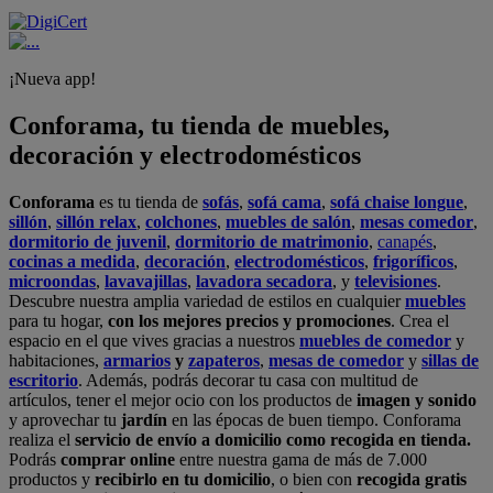
¡Nueva app!
Conforama, tu tienda de muebles,
decoración y electrodomésticos
Conforama
es tu tienda de
sofás
,
sofá cama
,
sofá chaise longue
,
sillón
,
sillón relax
,
colchones
,
muebles de salón
,
mesas comedor
,
dormitorio de juvenil
,
dormitorio de matrimonio
,
canapés
,
cocinas a medida
,
decoración
,
electrodomésticos
,
frigoríficos
,
microondas
,
lavavajillas
,
lavadora secadora
, y
televisiones
.
Descubre nuestra amplia variedad de estilos en cualquier
muebles
para tu hogar,
con los mejores precios y promociones
. Crea el
espacio en el que vives gracias a nuestros
muebles de comedor
y
habitaciones,
armarios
y
zapateros
,
mesas de comedor
y
sillas de
escritorio
. Además, podrás decorar tu casa con multitud de
artículos, tener el mejor ocio con los productos de
imagen y sonido
y aprovechar tu
jardín
en las épocas de buen tiempo. Conforama
realiza el
servicio de envío a domicilio como recogida en tienda.
Podrás
comprar online
entre nuestra gama de más de 7.000
productos y
recibirlo en tu domicilio
, o bien con
recogida gratis