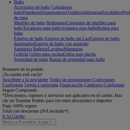
Baño
Accesorios de baño
Colgadores
baño
Papeleras
Dispensadores
Toalleros
Jaboneras
Escobillero
Port
de ropa
Muebles de baño
Botiquines
Conjuntos de muebles para
baño
Tocadores para baño
Armarios para baño
Repisa para
baño
Espejos de baño
Espejos de baño sin Luz
Espejos de baño
iluminados
Espejos de baño con aumento
Sanitarios
Bañeras
Lavabos
Mamparas
Grifería
Grifos para cocina
Grifos para ducha
Seguridad de baño
Barras de seguridad para baño
Resumen de tu pedido
¡Tu carrito está vacío!
Suscríbete a la newsletter
Todas las promociones
Colecciones
Conforama
Tarjeta Conforama
Financiación
Catálogos Conforama
Seguir Comprando
*Descuentos, cupones y servicios son aplicados en el carrito. Haz
clic en Tramitar Pedido para ver estos descuentos e importes
Pago 100% seguro
Total con descuento
(IVA incluido*)
Ir Al Carrito