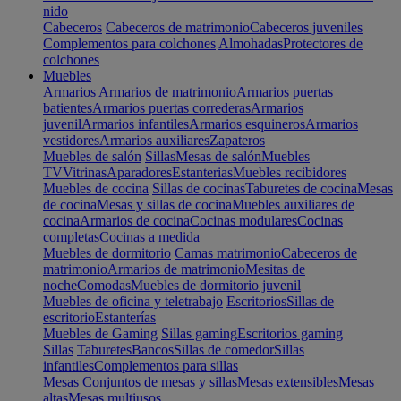
nido
Cabeceros
Cabeceros de matrimonio
Cabeceros juveniles
Complementos para colchones
Almohadas
Protectores de
colchones
Muebles
Armarios
Armarios de matrimonio
Armarios puertas
batientes
Armarios puertas correderas
Armarios
juvenil
Armarios infantiles
Armarios esquineros
Armarios
vestidores
Armarios auxiliares
Zapateros
Muebles de salón
Sillas
Mesas de salón
Muebles
TV
Vitrinas
Aparadores
Estanterias
Muebles recibidores
Muebles de cocina
Sillas de cocinas
Taburetes de cocina
Mesas
de cocina
Mesas y sillas de cocina
Muebles auxiliares de
cocina
Armarios de cocina
Cocinas modulares
Cocinas
completas
Cocinas a medida
Muebles de dormitorio
Camas matrimonio
Cabeceros de
matrimonio
Armarios de matrimonio
Mesitas de
noche
Comodas
Muebles de dormitorio juvenil
Muebles de oficina y teletrabajo
Escritorios
Sillas de
escritorio
Estanterías
Muebles de Gaming
Sillas gaming
Escritorios gaming
Sillas
Taburetes
Bancos
Sillas de comedor
Sillas
infantiles
Complementos para sillas
Mesas
Conjuntos de mesas y sillas
Mesas extensibles
Mesas
altas
Mesas multiusos