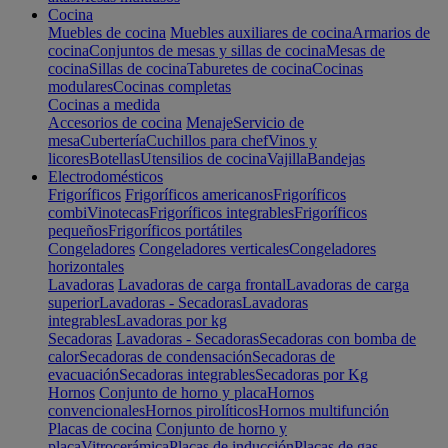
Cocina
Muebles de cocina
Muebles auxiliares de cocina
Armarios de
cocina
Conjuntos de mesas y sillas de cocina
Mesas de
cocina
Sillas de cocina
Taburetes de cocina
Cocinas
modulares
Cocinas completas
Cocinas a medida
Accesorios de cocina
Menaje
Servicio de
mesa
Cubertería
Cuchillos para chef
Vinos y
licores
Botellas
Utensilios de cocina
Vajilla
Bandejas
Electrodomésticos
Frigoríficos
Frigoríficos americanos
Frigoríficos
combi
Vinotecas
Frigoríficos integrables
Frigoríficos
pequeños
Frigoríficos portátiles
Congeladores
Congeladores verticales
Congeladores
horizontales
Lavadoras
Lavadoras de carga frontal
Lavadoras de carga
superior
Lavadoras - Secadoras
Lavadoras
integrables
Lavadoras por kg
Secadoras
Lavadoras - Secadoras
Secadoras con bomba de
calor
Secadoras de condensación
Secadoras de
evacuación
Secadoras integrables
Secadoras por Kg
Hornos
Conjunto de horno y placa
Hornos
convencionales
Hornos pirolíticos
Hornos multifunción
Placas de cocina
Conjunto de horno y
placa
Vitrocerámica
Placas de inducción
Placas de gas