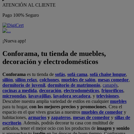
ATENCIÓN AL CLIENTE
Pago 100% Seguro
¡Nueva app!
Conforama, tu tienda de muebles,
decoración y electrodomésticos
Conforama
es tu tienda de
sofás
,
sofá cama
,
sofá chaise longue
,
sillón
,
sillón relax
,
colchones
,
muebles de salón
,
mesas comedor
,
dormitorio de juvenil
,
dormitorio de matrimonio
,
canapés
,
cocinas a medida
,
decoración
,
electrodomésticos
,
frigoríficos
,
microondas
,
lavavajillas
,
lavadora secadora
, y
televisiones
.
Descubre nuestra amplia variedad de estilos en cualquier
muebles
para tu hogar,
con los mejores precios y promociones
. Crea el
espacio en el que vives gracias a nuestros
muebles de comedor
y
habitaciones,
armarios
y
zapateros
,
mesas de comedor
y
sillas de
escritorio
. Además, podrás decorar tu casa con multitud de
artículos, tener el mejor ocio con los productos de
imagen y sonido
y aprovechar tu
jardín
en las épocas de buen tiempo. Conforama