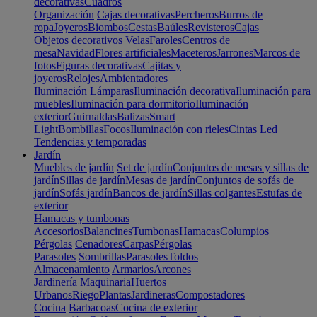
decorativas
Cuadros
Organización
Cajas decorativas
Percheros
Burros de
ropa
Joyeros
Biombos
Cestas
Baúles
Revisteros
Cajas
Objetos decorativos
Velas
Faroles
Centros de
mesa
Navidad
Flores artificiales
Maceteros
Jarrones
Marcos de
fotos
Figuras decorativas
Cajitas y
joyeros
Relojes
Ambientadores
Iluminación
Lámparas
Iluminación decorativa
Iluminación para
muebles
Iluminación para dormitorio
Iluminación
exterior
Guirnaldas
Balizas
Smart
Light
Bombillas
Focos
Iluminación con rieles
Cintas Led
Tendencias y temporadas
Jardín
Muebles de jardín
Set de jardín
Conjuntos de mesas y sillas de
jardín
Sillas de jardín
Mesas de jardín
Conjuntos de sofás de
jardín
Sofás jardín
Bancos de jardín
Sillas colgantes
Estufas de
exterior
Hamacas y tumbonas
Accesorios
Balancines
Tumbonas
Hamacas
Columpios
Pérgolas
Cenadores
Carpas
Pérgolas
Parasoles
Sombrillas
Parasoles
Toldos
Almacenamiento
Armarios
Arcones
Jardinería
Maquinaria
Huertos
Urbanos
Riego
Plantas
Jardineras
Compostadores
Cocina
Barbacoas
Cocina de exterior