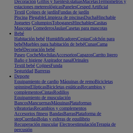
Decoración
Grifos y fuentes
Estatuas
Macetas
Termómetros y
estaciones metereológicas
Paneles
Cesped Artificial
Textil
Cojines de jardín
Fundas de jardín
Piscina
Plegable
Limpieza de piscinas
Ducha
Hinchable
Juguetes
Columpios
Toboganes
Hinchables
Casitas
Mascotas
Comederos
Jaulas
Casetas para mascotas
Bebé
Habitación bebé
Humidificadores
Cestas
Colchón para
bebé
Muebles para habitación de bebé
Cunas
Cama
bebé
Decoración bebé
Paseo
Coche
Mochilas
Accesorios
Capazos
Carrito ligero
Baño e higiene
Aspirador nasal
Orinales
Textil bebé
Cojines
Funda
Seguridad
Barreras
Deporte
Equipamiento de cardio
Máquinas de remo
Bicicletas
spinning
Elípticas
Bicicletas estáticas
Recambios y
complementos
Cintas
Rodillos
Equipamiento de musculación
Bancos
Mancuernas
Máquinas
Plataformas
vibratorias
Recambios y complementos
Accesorios fitness
Bandas
Barras
Plataforma de
step
Cuerdas
Bolas y esferas de equilibrio
Recuperación muscular
Electroestimulación
Terapia de
percusión