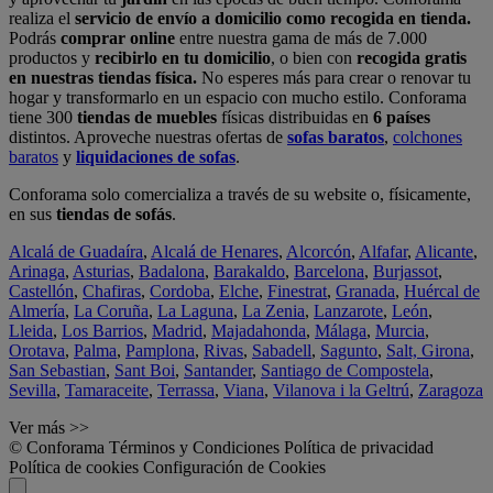
realiza el
servicio de envío a domicilio como recogida en tienda.
Podrás
comprar online
entre nuestra gama de más de 7.000
productos y
recibirlo en tu domicilio
, o bien con
recogida gratis
en nuestras tiendas física.
No esperes más para crear o renovar tu
hogar y transformarlo en un espacio con mucho estilo. Conforama
tiene 300
tiendas de muebles
físicas distribuidas en
6 países
distintos. Aproveche nuestras ofertas de
sofas baratos
,
colchones
baratos
y
liquidaciones de sofas
.
Conforama solo comercializa a través de su website o, físicamente,
en sus
tiendas de sofás
.
Alcalá de Guadaíra
,
Alcalá de Henares
,
Alcorcón
,
Alfafar
,
Alicante
,
Arinaga
,
Asturias
,
Badalona
,
Barakaldo
,
Barcelona
,
Burjassot
,
Castellón
,
Chafiras
,
Cordoba
,
Elche
,
Finestrat
,
Granada
,
Huércal de
Almería
,
La Coruña
,
La Laguna
,
La Zenia
,
Lanzarote
,
León
,
Lleida
,
Los Barrios
,
Madrid
,
Majadahonda
,
Málaga
,
Murcia
,
Orotava
,
Palma
,
Pamplona
,
Rivas
,
Sabadell
,
Sagunto
,
Salt, Girona
,
San Sebastian
,
Sant Boi
,
Santander
,
Santiago de Compostela
,
Sevilla
,
Tamaraceite
,
Terrassa
,
Viana
,
Vilanova i la Geltrú
,
Zaragoza
Ver más >>
© Conforama
Términos y Condiciones
Política de privacidad
Política de cookies
Configuración de Cookies