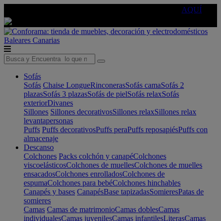
🔵Cambia tu electro con
-10% EXTRA
de descuento ☑️
AQUÍ
Baleares
Canarias
Sofás
Sofás
Chaise Longue
Rinconeras
Sofás cama
Sofás 2
plazas
Sofás 3 plazas
Sofás de piel
Sofás relax
Sofás
exterior
Divanes
Sillones
Sillones decorativos
Sillones relax
Sillones relax
levantapersonas
Puffs
Puffs decorativos
Puffs pera
Puffs reposapiés
Puffs con
almacenaje
Descanso
Colchones
Packs colchón y canapé
Colchones
viscoelásticos
Colchones de muelles
Colchones de muelles
ensacados
Colchones enrollados
Colchones de
espuma
Colchones para bebé
Colchones hinchables
Canapés y bases
Canapés
Base tapizadas
Somieres
Patas de
somieres
Camas
Camas de matrimonio
Camas dobles
Camas
individuales
Camas juveniles
Camas infantiles
Literas
Camas