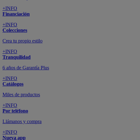
+INFO
Financiación
+INFO
Colecciones
Crea tu propio estilo
+INFO
Tranquilidad
6 años de Garantía Plus
+INFO
Catálogos
Miles de productos
+INFO
Por teléfono
Llámanos y compra
+INFO
Nueva app