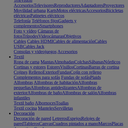
Televisión
Accesorios
Televisores
Reproductores
Adaptadores
Proyectores
Movilidad urbana
Karts
Motos eléctricas
Accesorios
Bicicletas
eléctricas
Patinetes eléctricos
Telefonía
Teléfonos fijos
Gadgets y
complementos
Smartphones
Foto y vídeo
Cámaras de
fotos
Trípodes
Videocámaras
Objetivos
Cables
Cables HDMI
Cables de alimentación
Cables
USB
Cables Jack
Consolas y videojuegos
Accesorios
Textil
Ropa de cama
Mantas
Almohadas
Colchas
Sábanas
Nórdicos
Cortinas y estores
Estores
Visillos
Cortinas
Barras de cortina
Cojines
Relleno
Exterior
Fundas
Cojín con relleno
Complementos para sofás
Fundas de sofás
Plaids
Alfombras
Alfombras de habitación
Alfombras
pequeñas
Alfombras antideslizantes
Alfombras de
exterior
Alfombras de baño
Alfombras de salón
Alfombras
infantiles
Textil baño
Albornoces
Toallas
Textil cocina
Manteles
Servilletas
Decoración
Decoración de pared
Letreros
Espejos
Relojes de
pared
Tableros
Canvas
Cuadros pintados a mano
Marcos
Placas