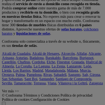
realiza el
servicio de envío a domicilio como recogida en tienda.
Podrás
comprar online
entre nuestra gama de más de 7.000
productos y
recibirlo en tu domicilio
, o bien con
recogida gratis
en nuestras tiendas física.
No esperes más para crear o renovar tu
hogar y transformarlo en un espacio con mucho estilo. Conforama
tiene 300
tiendas de muebles
físicas distribuidas en
6 países
distintos. Aproveche nuestras ofertas de
sofas baratos
,
colchones
baratos
y
liquidaciones de sofas
.
Conforama solo comercializa a través de su website o, físicamente,
en sus
tiendas de sofás
.
Alcalá de Guadaíra
,
Alcalá de Henares
,
Alcorcón
,
Alfafar
,
Alicante
,
Arinaga
,
Asturias
,
Badalona
,
Barakaldo
,
Barcelona
,
Burjassot
,
Castellón
,
Chafiras
,
Cordoba
,
Elche
,
Finestrat
,
Granada
,
Huércal de
Almería
,
La Coruña
,
La Laguna
,
La Zenia
,
Lanzarote
,
León
,
Lleida
,
Los Barrios
,
Madrid
,
Majadahonda
,
Málaga
,
Murcia
,
Orotava
,
Palma
,
Pamplona
,
Rivas
,
Sabadell
,
Sagunto
,
Salt, Girona
,
San Sebastian
,
Sant Boi
,
Santander
,
Santiago de Compostela
,
Sevilla
,
Tamaraceite
,
Terrassa
,
Viana
,
Vilanova i la Geltrú
,
Zaragoza
Ver más >>
© Conforama
Términos y Condiciones
Política de privacidad
Política de cookies
Configuración de Cookies