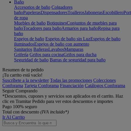
Baño
Accesorios de baño
Colgadores
baño
Papeleras
Dispensadores
Toalleros
Jaboneras
Escobillero
Port
de ropa
Muebles de baño
Botiquines
Conjuntos de muebles para
baño
Tocadores para baño
Armarios para baño
Repisa para
baño
Espejos de baño
Espejos de baño sin Luz
Espejos de baño
iluminados
Espejos de baño con aumento
Sanitarios
Bañeras
Lavabos
Mamparas
Grifería
Grifos para cocina
Grifos para ducha
Seguridad de baño
Barras de seguridad para baño
Resumen de tu pedido
¡Tu carrito está vacío!
Suscríbete a la newsletter
Todas las promociones
Colecciones
Conforama
Tarjeta Conforama
Financiación
Catálogos Conforama
Seguir Comprando
*Descuentos, cupones y servicios son aplicados en el carrito. Haz
clic en Tramitar Pedido para ver estos descuentos e importes
Pago 100% seguro
Total con descuento
(IVA incluido*)
Ir Al Carrito