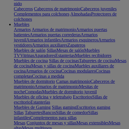
nido
Cabeceros
Cabeceros de matrimonio
Cabeceros juveniles
Complementos para colchones
Almohadas
Protectores de
colchones
Muebles
Armarios
Armarios de matrimonio
Armarios puertas
batientes
Armarios puertas correderas
Armarios
juvenil
Armarios infantiles
Armarios esquineros
Armarios
vestidores
Armarios auxiliares
Zapateros
Muebles de salón
Sillas
Mesas de salón
Muebles
TV
Vitrinas
Aparadores
Estanterias
Muebles recibidores
Muebles de cocina
Sillas de cocinas
Taburetes de cocina
Mesas
de cocina
Mesas y sillas de cocina
Muebles auxiliares de
cocina
Armarios de cocina
Cocinas modulares
Cocinas
completas
Cocinas a medida
Muebles de dormitorio
Camas matrimonio
Cabeceros de
matrimonio
Armarios de matrimonio
Mesitas de
noche
Comodas
Muebles de dormitorio juvenil
Muebles de oficina y teletrabajo
Escritorios
Sillas de
escritorio
Estanterías
Muebles de Gaming
Sillas gaming
Escritorios gaming
Sillas
Taburetes
Bancos
Sillas de comedor
Sillas
infantiles
Complementos para sillas
Mesas
Conjuntos de mesas y sillas
Mesas extensibles
Mesas
altas
Mesas multiusos