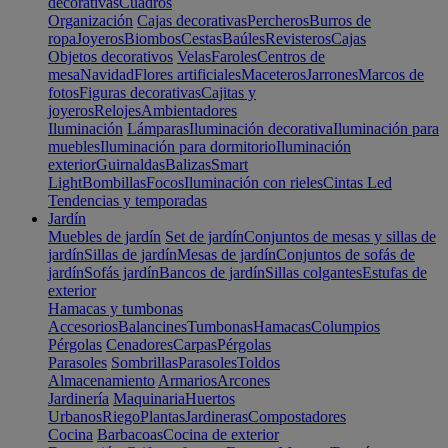
decorativas
Cuadros
Organización
Cajas decorativas
Percheros
Burros de
ropa
Joyeros
Biombos
Cestas
Baúles
Revisteros
Cajas
Objetos decorativos
Velas
Faroles
Centros de
mesa
Navidad
Flores artificiales
Maceteros
Jarrones
Marcos de
fotos
Figuras decorativas
Cajitas y
joyeros
Relojes
Ambientadores
Iluminación
Lámparas
Iluminación decorativa
Iluminación para
muebles
Iluminación para dormitorio
Iluminación
exterior
Guirnaldas
Balizas
Smart
Light
Bombillas
Focos
Iluminación con rieles
Cintas Led
Tendencias y temporadas
Jardín
Muebles de jardín
Set de jardín
Conjuntos de mesas y sillas de
jardín
Sillas de jardín
Mesas de jardín
Conjuntos de sofás de
jardín
Sofás jardín
Bancos de jardín
Sillas colgantes
Estufas de
exterior
Hamacas y tumbonas
Accesorios
Balancines
Tumbonas
Hamacas
Columpios
Pérgolas
Cenadores
Carpas
Pérgolas
Parasoles
Sombrillas
Parasoles
Toldos
Almacenamiento
Armarios
Arcones
Jardinería
Maquinaria
Huertos
Urbanos
Riego
Plantas
Jardineras
Compostadores
Cocina
Barbacoas
Cocina de exterior