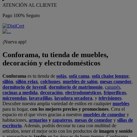
ATENCIÓN AL CLIENTE
Pago 100% Seguro
¡Nueva app!
Conforama, tu tienda de muebles,
decoración y electrodomésticos
Conforama
es tu tienda de
sofás
,
sofá cama
,
sofá chaise longue
,
sillón
,
sillón relax
,
colchones
,
muebles de salón
,
mesas comedor
,
dormitorio de juvenil
,
dormitorio de matrimonio
,
canapés
,
cocinas a medida
,
decoración
,
electrodomésticos
,
frigoríficos
,
microondas
,
lavavajillas
,
lavadora secadora
, y
televisiones
.
Descubre nuestra amplia variedad de estilos en cualquier
muebles
para tu hogar,
con los mejores precios y promociones
. Crea el
espacio en el que vives gracias a nuestros
muebles de comedor
y
habitaciones,
armarios
y
zapateros
,
mesas de comedor
y
sillas de
escritorio
. Además, podrás decorar tu casa con multitud de
artículos, tener el mejor ocio con los productos de
imagen y sonido
y aprovechar tu
jardín
en las épocas de buen tiempo. Conforama