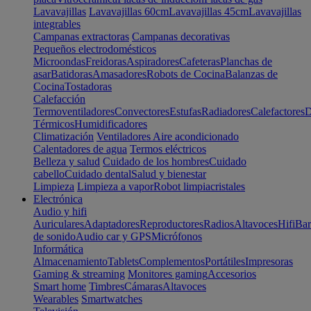
Lavavajillas
Lavavajillas 60cm
Lavavajillas 45cm
Lavavajillas
integrables
Campanas extractoras
Campanas decorativas
Pequeños electrodomésticos
Microondas
Freidoras
Aspiradores
Cafeteras
Planchas de
asar
Batidoras
Amasadores
Robots de Cocina
Balanzas de
Cocina
Tostadoras
Calefacción
Termoventiladores
Convectores
Estufas
Radiadores
Calefactores
D
Térmicos
Humidificadores
Climatización
Ventiladores
Aire acondicionado
Calentadores de agua
Termos eléctricos
Belleza y salud
Cuidado de los hombres
Cuidado
cabello
Cuidado dental
Salud y bienestar
Limpieza
Limpieza a vapor
Robot limpiacristales
Electrónica
Audio y hifi
Auriculares
Adaptadores
Reproductores
Radios
Altavoces
Hifi
Bar
de sonido
Audio car y GPS
Micrófonos
Informática
Almacenamiento
Tablets
Complementos
Portátiles
Impresoras
Gaming & streaming
Monitores gaming
Accesorios
Smart home
Timbres
Cámaras
Altavoces
Wearables
Smartwatches