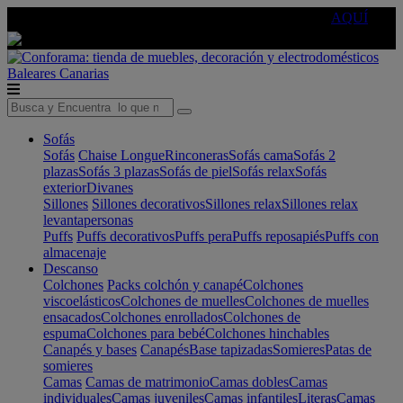
🔵Cambia tu electro con
-10% EXTRA
de descuento ☑️
AQUÍ
Baleares
Canarias
Sofás
Sofás
Chaise Longue
Rinconeras
Sofás cama
Sofás 2
plazas
Sofás 3 plazas
Sofás de piel
Sofás relax
Sofás
exterior
Divanes
Sillones
Sillones decorativos
Sillones relax
Sillones relax
levantapersonas
Puffs
Puffs decorativos
Puffs pera
Puffs reposapiés
Puffs con
almacenaje
Descanso
Colchones
Packs colchón y canapé
Colchones
viscoelásticos
Colchones de muelles
Colchones de muelles
ensacados
Colchones enrollados
Colchones de
espuma
Colchones para bebé
Colchones hinchables
Canapés y bases
Canapés
Base tapizadas
Somieres
Patas de
somieres
Camas
Camas de matrimonio
Camas dobles
Camas
individuales
Camas juveniles
Camas infantiles
Literas
Camas