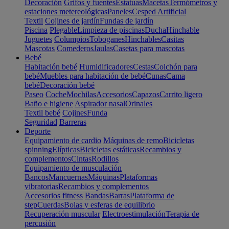
Decoración
Grifos y fuentes
Estatuas
Macetas
Termómetros y
estaciones metereológicas
Paneles
Cesped Artificial
Textil
Cojines de jardín
Fundas de jardín
Piscina
Plegable
Limpieza de piscinas
Ducha
Hinchable
Juguetes
Columpios
Toboganes
Hinchables
Casitas
Mascotas
Comederos
Jaulas
Casetas para mascotas
Bebé
Habitación bebé
Humidificadores
Cestas
Colchón para
bebé
Muebles para habitación de bebé
Cunas
Cama
bebé
Decoración bebé
Paseo
Coche
Mochilas
Accesorios
Capazos
Carrito ligero
Baño e higiene
Aspirador nasal
Orinales
Textil bebé
Cojines
Funda
Seguridad
Barreras
Deporte
Equipamiento de cardio
Máquinas de remo
Bicicletas
spinning
Elípticas
Bicicletas estáticas
Recambios y
complementos
Cintas
Rodillos
Equipamiento de musculación
Bancos
Mancuernas
Máquinas
Plataformas
vibratorias
Recambios y complementos
Accesorios fitness
Bandas
Barras
Plataforma de
step
Cuerdas
Bolas y esferas de equilibrio
Recuperación muscular
Electroestimulación
Terapia de
percusión