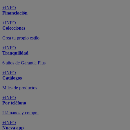
+INFO
Financiación
+INFO
Colecciones
Crea tu propio estilo
+INFO
Tranquilidad
6 años de Garantía Plus
+INFO
Catálogos
Miles de productos
+INFO
Por teléfono
Llámanos y compra
+INFO
Nueva app