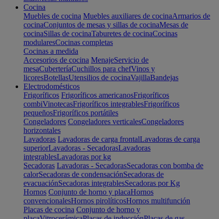
Cocina
Muebles de cocina
Muebles auxiliares de cocina
Armarios de
cocina
Conjuntos de mesas y sillas de cocina
Mesas de
cocina
Sillas de cocina
Taburetes de cocina
Cocinas
modulares
Cocinas completas
Cocinas a medida
Accesorios de cocina
Menaje
Servicio de
mesa
Cubertería
Cuchillos para chef
Vinos y
licores
Botellas
Utensilios de cocina
Vajilla
Bandejas
Electrodomésticos
Frigoríficos
Frigoríficos americanos
Frigoríficos
combi
Vinotecas
Frigoríficos integrables
Frigoríficos
pequeños
Frigoríficos portátiles
Congeladores
Congeladores verticales
Congeladores
horizontales
Lavadoras
Lavadoras de carga frontal
Lavadoras de carga
superior
Lavadoras - Secadoras
Lavadoras
integrables
Lavadoras por kg
Secadoras
Lavadoras - Secadoras
Secadoras con bomba de
calor
Secadoras de condensación
Secadoras de
evacuación
Secadoras integrables
Secadoras por Kg
Hornos
Conjunto de horno y placa
Hornos
convencionales
Hornos pirolíticos
Hornos multifunción
Placas de cocina
Conjunto de horno y
placa
Vitrocerámica
Placas de inducción
Placas de gas