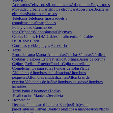
Televisión
Accesorios
Televisores
Reproductores
Adaptadores
Proyectores
Movilidad urbana
Karts
Motos eléctricas
Accesorios
Bicicletas
eléctricas
Patinetes eléctricos
Telefonía
Teléfonos fijos
Gadgets y
complementos
Smartphones
Foto y vídeo
Cámaras de
fotos
Trípodes
Videocámaras
Objetivos
Cables
Cables HDMI
Cables de alimentación
Cables
USB
Cables Jack
Consolas y videojuegos
Accesorios
Textil
Ropa de cama
Mantas
Almohadas
Colchas
Sábanas
Nórdicos
Cortinas y estores
Estores
Visillos
Cortinas
Barras de cortina
Cojines
Relleno
Exterior
Fundas
Cojín con relleno
Complementos para sofás
Fundas de sofás
Plaids
Alfombras
Alfombras de habitación
Alfombras
pequeñas
Alfombras antideslizantes
Alfombras de
exterior
Alfombras de baño
Alfombras de salón
Alfombras
infantiles
Textil baño
Albornoces
Toallas
Textil cocina
Manteles
Servilletas
Decoración
Decoración de pared
Letreros
Espejos
Relojes de
pared
Tableros
Canvas
Cuadros pintados a mano
Marcos
Placas