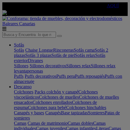
🔵Cambia tu electro con
-10% EXTRA
de descuento ☑️
AQUÍ
Baleares
Canarias
Sofás
Sofás
Chaise Longue
Rinconeras
Sofás cama
Sofás 2
plazas
Sofás 3 plazas
Sofás de piel
Sofás relax
Sofás
exterior
Divanes
Sillones
Sillones decorativos
Sillones relax
Sillones relax
levantapersonas
Puffs
Puffs decorativos
Puffs pera
Puffs reposapiés
Puffs con
almacenaje
Descanso
Colchones
Packs colchón y canapé
Colchones
viscoelásticos
Colchones de muelles
Colchones de muelles
ensacados
Colchones enrollados
Colchones de
espuma
Colchones para bebé
Colchones hinchables
Canapés y bases
Canapés
Base tapizadas
Somieres
Patas de
somieres
Camas
Camas de matrimonio
Camas dobles
Camas
individuales
Camas juveniles
Camas infantiles
Literas
Camas