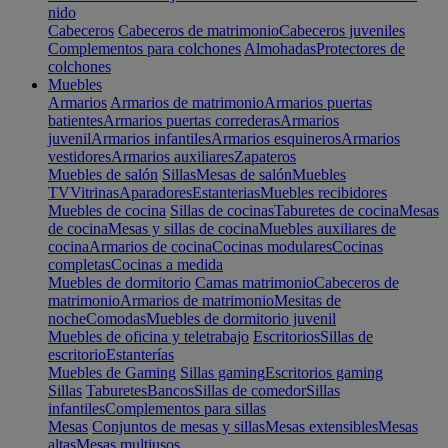
nido
Cabeceros
Cabeceros de matrimonio
Cabeceros juveniles
Complementos para colchones
Almohadas
Protectores de
colchones
Muebles
Armarios
Armarios de matrimonio
Armarios puertas
batientes
Armarios puertas correderas
Armarios
juvenil
Armarios infantiles
Armarios esquineros
Armarios
vestidores
Armarios auxiliares
Zapateros
Muebles de salón
Sillas
Mesas de salón
Muebles
TV
Vitrinas
Aparadores
Estanterias
Muebles recibidores
Muebles de cocina
Sillas de cocinas
Taburetes de cocina
Mesas
de cocina
Mesas y sillas de cocina
Muebles auxiliares de
cocina
Armarios de cocina
Cocinas modulares
Cocinas
completas
Cocinas a medida
Muebles de dormitorio
Camas matrimonio
Cabeceros de
matrimonio
Armarios de matrimonio
Mesitas de
noche
Comodas
Muebles de dormitorio juvenil
Muebles de oficina y teletrabajo
Escritorios
Sillas de
escritorio
Estanterías
Muebles de Gaming
Sillas gaming
Escritorios gaming
Sillas
Taburetes
Bancos
Sillas de comedor
Sillas
infantiles
Complementos para sillas
Mesas
Conjuntos de mesas y sillas
Mesas extensibles
Mesas
altas
Mesas multiusos