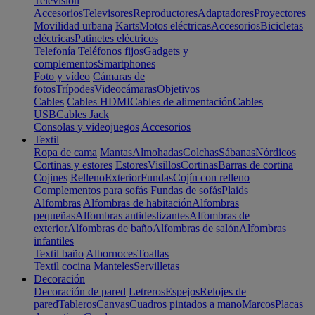
Televisión
Accesorios
Televisores
Reproductores
Adaptadores
Proyectores
Movilidad urbana
Karts
Motos eléctricas
Accesorios
Bicicletas
eléctricas
Patinetes eléctricos
Telefonía
Teléfonos fijos
Gadgets y
complementos
Smartphones
Foto y vídeo
Cámaras de
fotos
Trípodes
Videocámaras
Objetivos
Cables
Cables HDMI
Cables de alimentación
Cables
USB
Cables Jack
Consolas y videojuegos
Accesorios
Textil
Ropa de cama
Mantas
Almohadas
Colchas
Sábanas
Nórdicos
Cortinas y estores
Estores
Visillos
Cortinas
Barras de cortina
Cojines
Relleno
Exterior
Fundas
Cojín con relleno
Complementos para sofás
Fundas de sofás
Plaids
Alfombras
Alfombras de habitación
Alfombras
pequeñas
Alfombras antideslizantes
Alfombras de
exterior
Alfombras de baño
Alfombras de salón
Alfombras
infantiles
Textil baño
Albornoces
Toallas
Textil cocina
Manteles
Servilletas
Decoración
Decoración de pared
Letreros
Espejos
Relojes de
pared
Tableros
Canvas
Cuadros pintados a mano
Marcos
Placas