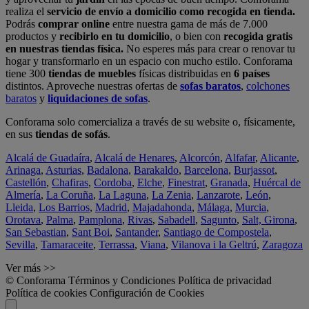
realiza el
servicio de envío a domicilio como recogida en tienda.
Podrás
comprar online
entre nuestra gama de más de 7.000
productos y
recibirlo en tu domicilio
, o bien con
recogida gratis
en nuestras tiendas física.
No esperes más para crear o renovar tu
hogar y transformarlo en un espacio con mucho estilo. Conforama
tiene 300
tiendas de muebles
físicas distribuidas en
6 países
distintos. Aproveche nuestras ofertas de
sofas baratos
,
colchones
baratos
y
liquidaciones de sofas
.
Conforama solo comercializa a través de su website o, físicamente,
en sus
tiendas de sofás
.
Alcalá de Guadaíra
,
Alcalá de Henares
,
Alcorcón
,
Alfafar
,
Alicante
,
Arinaga
,
Asturias
,
Badalona
,
Barakaldo
,
Barcelona
,
Burjassot
,
Castellón
,
Chafiras
,
Cordoba
,
Elche
,
Finestrat
,
Granada
,
Huércal de
Almería
,
La Coruña
,
La Laguna
,
La Zenia
,
Lanzarote
,
León
,
Lleida
,
Los Barrios
,
Madrid
,
Majadahonda
,
Málaga
,
Murcia
,
Orotava
,
Palma
,
Pamplona
,
Rivas
,
Sabadell
,
Sagunto
,
Salt, Girona
,
San Sebastian
,
Sant Boi
,
Santander
,
Santiago de Compostela
,
Sevilla
,
Tamaraceite
,
Terrassa
,
Viana
,
Vilanova i la Geltrú
,
Zaragoza
Ver más >>
© Conforama
Términos y Condiciones
Política de privacidad
Política de cookies
Configuración de Cookies