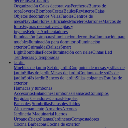
decorativas
Cuadros
Organización
Cajas decorativas
Percheros
Burros de
ropa
Joyeros
Biombos
Cestas
Baúles
Revisteros
Cajas
Objetos decorativos
Velas
Faroles
Centros de
mesa
Navidad
Flores artificiales
Maceteros
Jarrones
Marcos de
fotos
Figuras decorativas
Cajitas y
joyeros
Relojes
Ambientadores
Iluminación
Lámparas
Iluminación decorativa
Iluminación para
muebles
Iluminación para dormitorio
Iluminación
exterior
Guirnaldas
Balizas
Smart
Light
Bombillas
Focos
Iluminación con rieles
Cintas Led
Tendencias y temporadas
Jardín
Muebles de jardín
Set de jardín
Conjuntos de mesas y sillas de
jardín
Sillas de jardín
Mesas de jardín
Conjuntos de sofás de
jardín
Sofás jardín
Bancos de jardín
Sillas colgantes
Estufas de
exterior
Hamacas y tumbonas
Accesorios
Balancines
Tumbonas
Hamacas
Columpios
Pérgolas
Cenadores
Carpas
Pérgolas
Parasoles
Sombrillas
Parasoles
Toldos
Almacenamiento
Armarios
Arcones
Jardinería
Maquinaria
Huertos
Urbanos
Riego
Plantas
Jardineras
Compostadores
Cocina
Barbacoas
Cocina de exterior