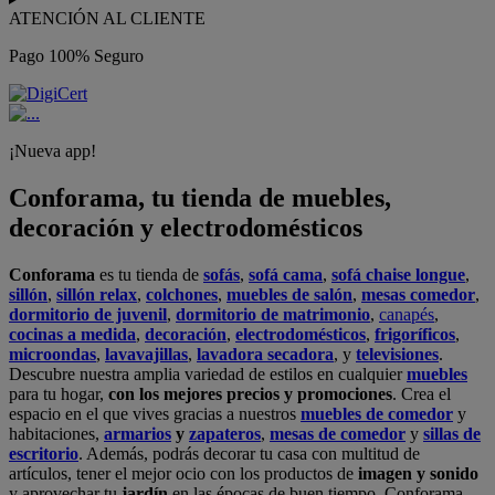
ATENCIÓN AL CLIENTE
Pago 100% Seguro
¡Nueva app!
Conforama, tu tienda de muebles,
decoración y electrodomésticos
Conforama
es tu tienda de
sofás
,
sofá cama
,
sofá chaise longue
,
sillón
,
sillón relax
,
colchones
,
muebles de salón
,
mesas comedor
,
dormitorio de juvenil
,
dormitorio de matrimonio
,
canapés
,
cocinas a medida
,
decoración
,
electrodomésticos
,
frigoríficos
,
microondas
,
lavavajillas
,
lavadora secadora
, y
televisiones
.
Descubre nuestra amplia variedad de estilos en cualquier
muebles
para tu hogar,
con los mejores precios y promociones
. Crea el
espacio en el que vives gracias a nuestros
muebles de comedor
y
habitaciones,
armarios
y
zapateros
,
mesas de comedor
y
sillas de
escritorio
. Además, podrás decorar tu casa con multitud de
artículos, tener el mejor ocio con los productos de
imagen y sonido
y aprovechar tu
jardín
en las épocas de buen tiempo. Conforama