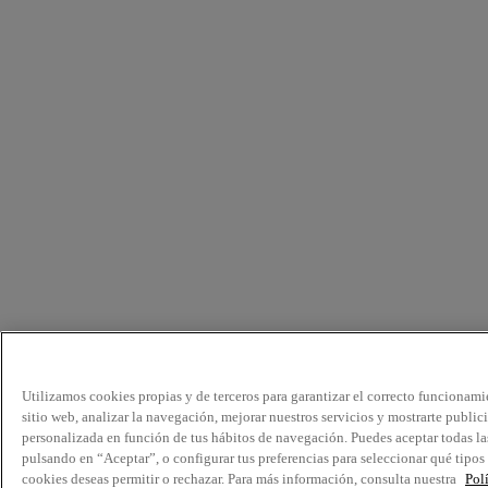
Utilizamos cookies propias y de terceros para garantizar el correcto funcionami
sitio web, analizar la navegación, mejorar nuestros servicios y mostrarte public
personalizada en función de tus hábitos de navegación. Puedes aceptar todas la
pulsando en “Aceptar”, o configurar tus preferencias para seleccionar qué tipos
cookies deseas permitir o rechazar. Para más información, consulta nuestra
Pol