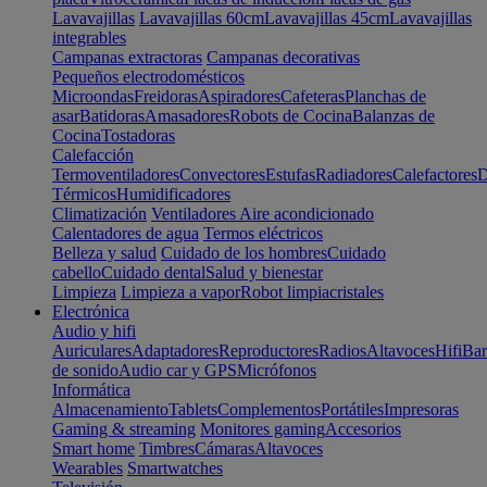
Lavavajillas
Lavavajillas 60cm
Lavavajillas 45cm
Lavavajillas
integrables
Campanas extractoras
Campanas decorativas
Pequeños electrodomésticos
Microondas
Freidoras
Aspiradores
Cafeteras
Planchas de
asar
Batidoras
Amasadores
Robots de Cocina
Balanzas de
Cocina
Tostadoras
Calefacción
Termoventiladores
Convectores
Estufas
Radiadores
Calefactores
D
Térmicos
Humidificadores
Climatización
Ventiladores
Aire acondicionado
Calentadores de agua
Termos eléctricos
Belleza y salud
Cuidado de los hombres
Cuidado
cabello
Cuidado dental
Salud y bienestar
Limpieza
Limpieza a vapor
Robot limpiacristales
Electrónica
Audio y hifi
Auriculares
Adaptadores
Reproductores
Radios
Altavoces
Hifi
Bar
de sonido
Audio car y GPS
Micrófonos
Informática
Almacenamiento
Tablets
Complementos
Portátiles
Impresoras
Gaming & streaming
Monitores gaming
Accesorios
Smart home
Timbres
Cámaras
Altavoces
Wearables
Smartwatches