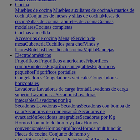
Cocina
Muebles de cocina
Muebles auxiliares de cocina
Armarios de
cocina
Conjuntos de mesas y sillas de cocina
Mesas de
cocina
Sillas de cocina
Taburetes de cocina
Cocinas
modulares
Cocinas completas
Cocinas a medida
Accesorios de cocina
Menaje
Servicio de
mesa
Cubertería
Cuchillos para chef
Vinos y
licores
Botellas
Utensilios de cocina
Vajilla
Bandejas
Electrodomésticos
Frigoríficos
Frigoríficos americanos
Frigoríficos
combi
Vinotecas
Frigoríficos integrables
Frigoríficos
pequeños
Frigoríficos portátiles
Congeladores
Congeladores verticales
Congeladores
horizontales
Lavadoras
Lavadoras de carga frontal
Lavadoras de carga
superior
Lavadoras - Secadoras
Lavadoras
integrables
Lavadoras por kg
Secadoras
Lavadoras - Secadoras
Secadoras con bomba de
calor
Secadoras de condensación
Secadoras de
evacuación
Secadoras integrables
Secadoras por Kg
Hornos
Conjunto de horno y placa
Hornos
convencionales
Hornos pirolíticos
Hornos multifunción
Placas de cocina
Conjunto de horno y
placa
Vitrocerámica
Placas de inducción
Placas de gas