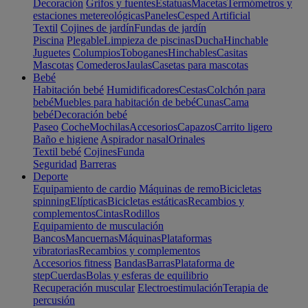
Decoración
Grifos y fuentes
Estatuas
Macetas
Termómetros y
estaciones metereológicas
Paneles
Cesped Artificial
Textil
Cojines de jardín
Fundas de jardín
Piscina
Plegable
Limpieza de piscinas
Ducha
Hinchable
Juguetes
Columpios
Toboganes
Hinchables
Casitas
Mascotas
Comederos
Jaulas
Casetas para mascotas
Bebé
Habitación bebé
Humidificadores
Cestas
Colchón para
bebé
Muebles para habitación de bebé
Cunas
Cama
bebé
Decoración bebé
Paseo
Coche
Mochilas
Accesorios
Capazos
Carrito ligero
Baño e higiene
Aspirador nasal
Orinales
Textil bebé
Cojines
Funda
Seguridad
Barreras
Deporte
Equipamiento de cardio
Máquinas de remo
Bicicletas
spinning
Elípticas
Bicicletas estáticas
Recambios y
complementos
Cintas
Rodillos
Equipamiento de musculación
Bancos
Mancuernas
Máquinas
Plataformas
vibratorias
Recambios y complementos
Accesorios fitness
Bandas
Barras
Plataforma de
step
Cuerdas
Bolas y esferas de equilibrio
Recuperación muscular
Electroestimulación
Terapia de
percusión