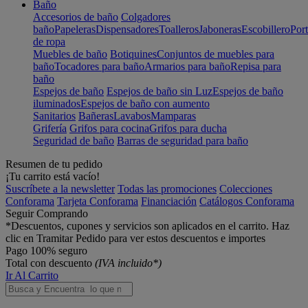
Baño
Accesorios de baño
Colgadores
baño
Papeleras
Dispensadores
Toalleros
Jaboneras
Escobillero
Port
de ropa
Muebles de baño
Botiquines
Conjuntos de muebles para
baño
Tocadores para baño
Armarios para baño
Repisa para
baño
Espejos de baño
Espejos de baño sin Luz
Espejos de baño
iluminados
Espejos de baño con aumento
Sanitarios
Bañeras
Lavabos
Mamparas
Grifería
Grifos para cocina
Grifos para ducha
Seguridad de baño
Barras de seguridad para baño
Resumen de tu pedido
¡Tu carrito está vacío!
Suscríbete a la newsletter
Todas las promociones
Colecciones
Conforama
Tarjeta Conforama
Financiación
Catálogos Conforama
Seguir Comprando
*Descuentos, cupones y servicios son aplicados en el carrito. Haz
clic en Tramitar Pedido para ver estos descuentos e importes
Pago 100% seguro
Total con descuento
(IVA incluido*)
Ir Al Carrito