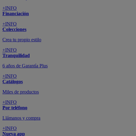
+INFO
Financiación
+INFO
Colecciones
Crea tu propio estilo
+INFO
Tranquilidad
6 años de Garantía Plus
+INFO
Catálogos
Miles de productos
+INFO
Por teléfono
Llámanos y compra
+INFO
Nueva app