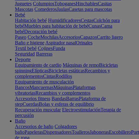
Juguetes
Columpios
Toboganes
Hinchables
Casitas
Mascotas
Comederos
Jaulas
Casetas para mascotas
Bebé
Habitación bebé
Humidificadores
Cestas
Colchón para
bebé
Muebles para habitación de bebé
Cunas
Cama
bebé
Decoración bebé
Paseo
Coche
Mochilas
Accesorios
Capazos
Carrito ligero
Baño e higiene
Aspirador nasal
Orinales
Textil bebé
Cojines
Funda
Seguridad
Barreras
Deporte
Equipamiento de cardio
Máquinas de remo
Bicicletas
spinning
Elípticas
Bicicletas estáticas
Recambios y
complementos
Cintas
Rodillos
Equipamiento de musculación
Bancos
Mancuernas
Máquinas
Plataformas
vibratorias
Recambios y complementos
Accesorios fitness
Bandas
Barras
Plataforma de
step
Cuerdas
Bolas y esferas de equilibrio
Recuperación muscular
Electroestimulación
Terapia de
percusión
Baño
Accesorios de baño
Colgadores
baño
Papeleras
Dispensadores
Toalleros
Jaboneras
Escobillero
Port
de ropa