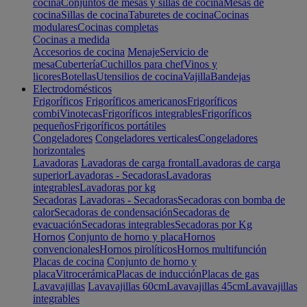
cocina
Conjuntos de mesas y sillas de cocina
Mesas de
cocina
Sillas de cocina
Taburetes de cocina
Cocinas
modulares
Cocinas completas
Cocinas a medida
Accesorios de cocina
Menaje
Servicio de
mesa
Cubertería
Cuchillos para chef
Vinos y
licores
Botellas
Utensilios de cocina
Vajilla
Bandejas
Electrodomésticos
Frigoríficos
Frigoríficos americanos
Frigoríficos
combi
Vinotecas
Frigoríficos integrables
Frigoríficos
pequeños
Frigoríficos portátiles
Congeladores
Congeladores verticales
Congeladores
horizontales
Lavadoras
Lavadoras de carga frontal
Lavadoras de carga
superior
Lavadoras - Secadoras
Lavadoras
integrables
Lavadoras por kg
Secadoras
Lavadoras - Secadoras
Secadoras con bomba de
calor
Secadoras de condensación
Secadoras de
evacuación
Secadoras integrables
Secadoras por Kg
Hornos
Conjunto de horno y placa
Hornos
convencionales
Hornos pirolíticos
Hornos multifunción
Placas de cocina
Conjunto de horno y
placa
Vitrocerámica
Placas de inducción
Placas de gas
Lavavajillas
Lavavajillas 60cm
Lavavajillas 45cm
Lavavajillas
integrables