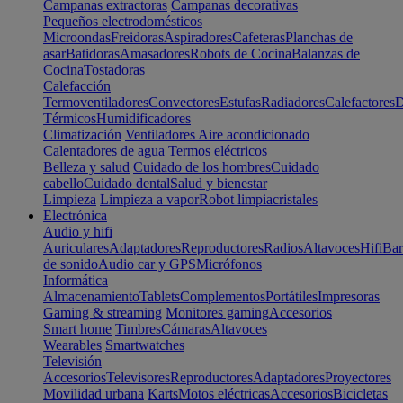
Campanas extractoras
Campanas decorativas
Pequeños electrodomésticos
Microondas
Freidoras
Aspiradores
Cafeteras
Planchas de
asar
Batidoras
Amasadores
Robots de Cocina
Balanzas de
Cocina
Tostadoras
Calefacción
Termoventiladores
Convectores
Estufas
Radiadores
Calefactores
D
Térmicos
Humidificadores
Climatización
Ventiladores
Aire acondicionado
Calentadores de agua
Termos eléctricos
Belleza y salud
Cuidado de los hombres
Cuidado
cabello
Cuidado dental
Salud y bienestar
Limpieza
Limpieza a vapor
Robot limpiacristales
Electrónica
Audio y hifi
Auriculares
Adaptadores
Reproductores
Radios
Altavoces
Hifi
Bar
de sonido
Audio car y GPS
Micrófonos
Informática
Almacenamiento
Tablets
Complementos
Portátiles
Impresoras
Gaming & streaming
Monitores gaming
Accesorios
Smart home
Timbres
Cámaras
Altavoces
Wearables
Smartwatches
Televisión
Accesorios
Televisores
Reproductores
Adaptadores
Proyectores
Movilidad urbana
Karts
Motos eléctricas
Accesorios
Bicicletas