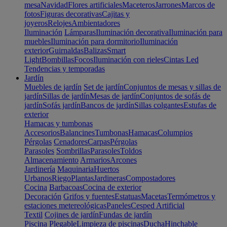
mesa
Navidad
Flores artificiales
Maceteros
Jarrones
Marcos de
fotos
Figuras decorativas
Cajitas y
joyeros
Relojes
Ambientadores
Iluminación
Lámparas
Iluminación decorativa
Iluminación para
muebles
Iluminación para dormitorio
Iluminación
exterior
Guirnaldas
Balizas
Smart
Light
Bombillas
Focos
Iluminación con rieles
Cintas Led
Tendencias y temporadas
Jardín
Muebles de jardín
Set de jardín
Conjuntos de mesas y sillas de
jardín
Sillas de jardín
Mesas de jardín
Conjuntos de sofás de
jardín
Sofás jardín
Bancos de jardín
Sillas colgantes
Estufas de
exterior
Hamacas y tumbonas
Accesorios
Balancines
Tumbonas
Hamacas
Columpios
Pérgolas
Cenadores
Carpas
Pérgolas
Parasoles
Sombrillas
Parasoles
Toldos
Almacenamiento
Armarios
Arcones
Jardinería
Maquinaria
Huertos
Urbanos
Riego
Plantas
Jardineras
Compostadores
Cocina
Barbacoas
Cocina de exterior
Decoración
Grifos y fuentes
Estatuas
Macetas
Termómetros y
estaciones metereológicas
Paneles
Cesped Artificial
Textil
Cojines de jardín
Fundas de jardín
Piscina
Plegable
Limpieza de piscinas
Ducha
Hinchable