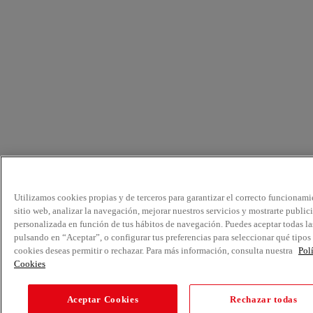
Utilizamos cookies propias y de terceros para garantizar el correcto funcionami
sitio web, analizar la navegación, mejorar nuestros servicios y mostrarte public
personalizada en función de tus hábitos de navegación. Puedes aceptar todas la
pulsando en “Aceptar”, o configurar tus preferencias para seleccionar qué tipos
cookies deseas permitir o rechazar. Para más información, consulta nuestra
Pol
Cookies
Aceptar Cookies
Rechazar todas