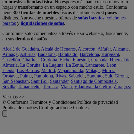
en nuestras tiendas física.
No esperes más para crear o renovar tu
hogar y transformarlo en un espacio con mucho estilo. Conforama
tiene 300
tiendas de muebles
físicas distribuidas en
6 países
distintos. Aproveche nuestras ofertas de
sofas baratos
,
colchones
baratos
y
liquidaciones de sofas
.
Conforama solo comercializa a través de su website o, físicamente,
en sus
tiendas de sofás
.
Alcalá de Guadaíra
,
Alcalá de Henares
,
Alcorcón
,
Alfafar
,
Alicante
,
Arinaga
,
Asturias
,
Badalona
,
Barakaldo
,
Barcelona
,
Burjassot
,
Castellón
,
Chafiras
,
Cordoba
,
Elche
,
Finestrat
,
Granada
,
Huércal de
Almería
,
La Coruña
,
La Laguna
,
La Zenia
,
Lanzarote
,
León
,
Lleida
,
Los Barrios
,
Madrid
,
Majadahonda
,
Málaga
,
Murcia
,
Orotava
,
Palma
,
Pamplona
,
Rivas
,
Sabadell
,
Sagunto
,
Salt, Girona
,
San Sebastian
,
Sant Boi
,
Santander
,
Santiago de Compostela
,
Sevilla
,
Tamaraceite
,
Terrassa
,
Viana
,
Vilanova i la Geltrú
,
Zaragoza
Ver más >>
© Conforama
Términos y Condiciones
Política de privacidad
Política de cookies
Configuración de Cookies