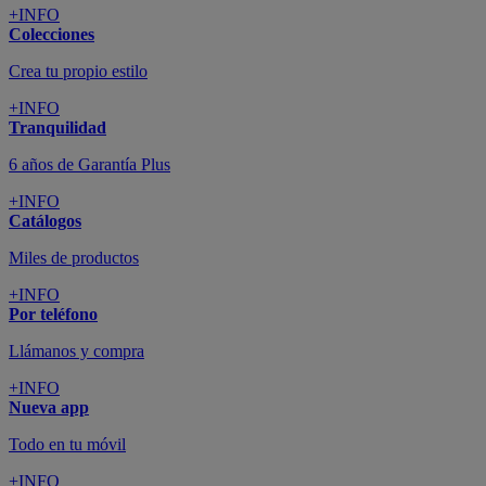
+INFO
Colecciones
Crea tu propio estilo
+INFO
Tranquilidad
6 años de Garantía Plus
+INFO
Catálogos
Miles de productos
+INFO
Por teléfono
Llámanos y compra
+INFO
Nueva app
Todo en tu móvil
+INFO