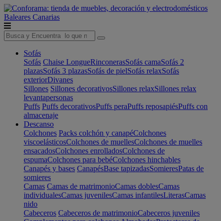
Baleares
Canarias
Sofás
Sofás
Chaise Longue
Rinconeras
Sofás cama
Sofás 2
plazas
Sofás 3 plazas
Sofás de piel
Sofás relax
Sofás
exterior
Divanes
Sillones
Sillones decorativos
Sillones relax
Sillones relax
levantapersonas
Puffs
Puffs decorativos
Puffs pera
Puffs reposapiés
Puffs con
almacenaje
Descanso
Colchones
Packs colchón y canapé
Colchones
viscoelásticos
Colchones de muelles
Colchones de muelles
ensacados
Colchones enrollados
Colchones de
espuma
Colchones para bebé
Colchones hinchables
Canapés y bases
Canapés
Base tapizadas
Somieres
Patas de
somieres
Camas
Camas de matrimonio
Camas dobles
Camas
individuales
Camas juveniles
Camas infantiles
Literas
Camas
nido
Cabeceros
Cabeceros de matrimonio
Cabeceros juveniles