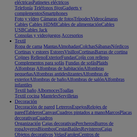
eléctricas
Patinetes eléctricos
Telefonía
Teléfonos fijos
Gadgets y
complementos
Smartphones
Foto y vídeo
Cámaras de fotos
Trípodes
Videocámaras
Cables
Cables HDMI
Cables de alimentación
Cables
USB
Cables Jack
Consolas y videojuegos
Accesorios
Textil
Ropa de cama
Mantas
Almohadas
Colchas
Sábanas
Nórdicos
Cortinas y estores
Estores
Visillos
Cortinas
Barras de cortina
Cojines
Relleno
Exterior
Fundas
Cojín con relleno
Complementos para sofás
Fundas de sofás
Plaids
Alfombras
Alfombras de habitación
Alfombras
pequeñas
Alfombras antideslizantes
Alfombras de
exterior
Alfombras de baño
Alfombras de salón
Alfombras
infantiles
Textil baño
Albornoces
Toallas
Textil cocina
Manteles
Servilletas
Decoración
Decoración de pared
Letreros
Espejos
Relojes de
pared
Tableros
Canvas
Cuadros pintados a mano
Marcos
Placas
decorativas
Cuadros
Organización
Cajas decorativas
Percheros
Burros de
ropa
Joyeros
Biombos
Cestas
Baúles
Revisteros
Cajas
Objetos decorativos
Velas
Faroles
Centros de