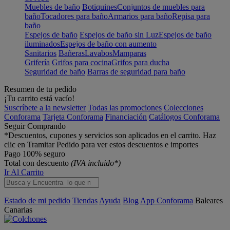
Muebles de baño
Botiquines
Conjuntos de muebles para
baño
Tocadores para baño
Armarios para baño
Repisa para
baño
Espejos de baño
Espejos de baño sin Luz
Espejos de baño
iluminados
Espejos de baño con aumento
Sanitarios
Bañeras
Lavabos
Mamparas
Grifería
Grifos para cocina
Grifos para ducha
Seguridad de baño
Barras de seguridad para baño
Resumen de tu pedido
¡Tu carrito está vacío!
Suscríbete a la newsletter
Todas las promociones
Colecciones
Conforama
Tarjeta Conforama
Financiación
Catálogos Conforama
Seguir Comprando
*Descuentos, cupones y servicios son aplicados en el carrito. Haz
clic en Tramitar Pedido para ver estos descuentos e importes
Pago 100% seguro
Total con descuento
(IVA incluido*)
Ir Al Carrito
Estado de mi pedido
Tiendas
Ayuda
Blog
App Conforama
Baleares
Canarias