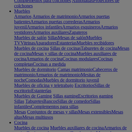
Complementos para colchones
Almohadas
Protectores de
colchones
Muebles
Armarios
Armarios de matrimonio
Armarios puertas
batientes
Armarios puertas correderas
Armarios
juvenil
Armarios infantiles
Armarios esquineros
Armarios
vestidores
Armarios auxiliares
Zapateros
Muebles de salón
Sillas
Mesas de salón
Muebles
TV
Vitrinas
Aparadores
Estanterias
Muebles recibidores
Muebles de cocina
Sillas de cocinas
Taburetes de cocina
Mesas
de cocina
Mesas y sillas de cocina
Muebles auxiliares de
cocina
Armarios de cocina
Cocinas modulares
Cocinas
completas
Cocinas a medida
Muebles de dormitorio
Camas matrimonio
Cabeceros de
matrimonio
Armarios de matrimonio
Mesitas de
noche
Comodas
Muebles de dormitorio juvenil
Muebles de oficina y teletrabajo
Escritorios
Sillas de
escritorio
Estanterías
Muebles de Gaming
Sillas gaming
Escritorios gaming
Sillas
Taburetes
Bancos
Sillas de comedor
Sillas
infantiles
Complementos para sillas
Mesas
Conjuntos de mesas y sillas
Mesas extensibles
Mesas
altas
Mesas multiusos
Cocina
Muebles de cocina
Muebles auxiliares de cocina
Armarios de