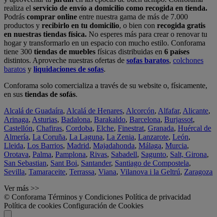
realiza el
servicio de envío a domicilio como recogida en tienda.
Podrás
comprar online
entre nuestra gama de más de 7.000
productos y
recibirlo en tu domicilio
, o bien con
recogida gratis
en nuestras tiendas física.
No esperes más para crear o renovar tu
hogar y transformarlo en un espacio con mucho estilo. Conforama
tiene 300
tiendas de muebles
físicas distribuidas en
6 países
distintos. Aproveche nuestras ofertas de
sofas baratos
,
colchones
baratos
y
liquidaciones de sofas
.
Conforama solo comercializa a través de su website o, físicamente,
en sus
tiendas de sofás
.
Alcalá de Guadaíra
,
Alcalá de Henares
,
Alcorcón
,
Alfafar
,
Alicante
,
Arinaga
,
Asturias
,
Badalona
,
Barakaldo
,
Barcelona
,
Burjassot
,
Castellón
,
Chafiras
,
Cordoba
,
Elche
,
Finestrat
,
Granada
,
Huércal de
Almería
,
La Coruña
,
La Laguna
,
La Zenia
,
Lanzarote
,
León
,
Lleida
,
Los Barrios
,
Madrid
,
Majadahonda
,
Málaga
,
Murcia
,
Orotava
,
Palma
,
Pamplona
,
Rivas
,
Sabadell
,
Sagunto
,
Salt, Girona
,
San Sebastian
,
Sant Boi
,
Santander
,
Santiago de Compostela
,
Sevilla
,
Tamaraceite
,
Terrassa
,
Viana
,
Vilanova i la Geltrú
,
Zaragoza
Ver más >>
© Conforama
Términos y Condiciones
Política de privacidad
Política de cookies
Configuración de Cookies