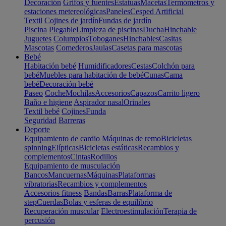
Decoración
Grifos y fuentes
Estatuas
Macetas
Termómetros y
estaciones metereológicas
Paneles
Cesped Artificial
Textil
Cojines de jardín
Fundas de jardín
Piscina
Plegable
Limpieza de piscinas
Ducha
Hinchable
Juguetes
Columpios
Toboganes
Hinchables
Casitas
Mascotas
Comederos
Jaulas
Casetas para mascotas
Bebé
Habitación bebé
Humidificadores
Cestas
Colchón para
bebé
Muebles para habitación de bebé
Cunas
Cama
bebé
Decoración bebé
Paseo
Coche
Mochilas
Accesorios
Capazos
Carrito ligero
Baño e higiene
Aspirador nasal
Orinales
Textil bebé
Cojines
Funda
Seguridad
Barreras
Deporte
Equipamiento de cardio
Máquinas de remo
Bicicletas
spinning
Elípticas
Bicicletas estáticas
Recambios y
complementos
Cintas
Rodillos
Equipamiento de musculación
Bancos
Mancuernas
Máquinas
Plataformas
vibratorias
Recambios y complementos
Accesorios fitness
Bandas
Barras
Plataforma de
step
Cuerdas
Bolas y esferas de equilibrio
Recuperación muscular
Electroestimulación
Terapia de
percusión