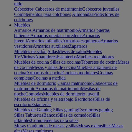
nido
Cabeceros
Cabeceros de matrimonio
Cabeceros juveniles
Complementos para colchones
Almohadas
Protectores de
colchones
Muebles
Armarios
Armarios de matrimonio
Armarios puertas
batientes
Armarios puertas correderas
Armarios
juvenil
Armarios infantiles
Armarios esquineros
Armarios
vestidores
Armarios auxiliares
Zapateros
Muebles de salón
Sillas
Mesas de salón
Muebles
TV
Vitrinas
Aparadores
Estanterias
Muebles recibidores
Muebles de cocina
Sillas de cocinas
Taburetes de cocina
Mesas
de cocina
Mesas y sillas de cocina
Muebles auxiliares de
cocina
Armarios de cocina
Cocinas modulares
Cocinas
completas
Cocinas a medida
Muebles de dormitorio
Camas matrimonio
Cabeceros de
matrimonio
Armarios de matrimonio
Mesitas de
noche
Comodas
Muebles de dormitorio juvenil
Muebles de oficina y teletrabajo
Escritorios
Sillas de
escritorio
Estanterías
Muebles de Gaming
Sillas gaming
Escritorios gaming
Sillas
Taburetes
Bancos
Sillas de comedor
Sillas
infantiles
Complementos para sillas
Mesas
Conjuntos de mesas y sillas
Mesas extensibles
Mesas
altas
Mesas multiusos