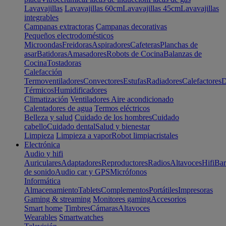
Lavavajillas
Lavavajillas 60cm
Lavavajillas 45cm
Lavavajillas
integrables
Campanas extractoras
Campanas decorativas
Pequeños electrodomésticos
Microondas
Freidoras
Aspiradores
Cafeteras
Planchas de
asar
Batidoras
Amasadores
Robots de Cocina
Balanzas de
Cocina
Tostadoras
Calefacción
Termoventiladores
Convectores
Estufas
Radiadores
Calefactores
D
Térmicos
Humidificadores
Climatización
Ventiladores
Aire acondicionado
Calentadores de agua
Termos eléctricos
Belleza y salud
Cuidado de los hombres
Cuidado
cabello
Cuidado dental
Salud y bienestar
Limpieza
Limpieza a vapor
Robot limpiacristales
Electrónica
Audio y hifi
Auriculares
Adaptadores
Reproductores
Radios
Altavoces
Hifi
Bar
de sonido
Audio car y GPS
Micrófonos
Informática
Almacenamiento
Tablets
Complementos
Portátiles
Impresoras
Gaming & streaming
Monitores gaming
Accesorios
Smart home
Timbres
Cámaras
Altavoces
Wearables
Smartwatches