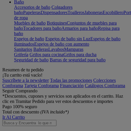
Baño
Accesorios de baño
Colgadores
baño
Papeleras
Dispensadores
Toalleros
Jaboneras
Escobillero
Port
de ropa
Muebles de baño
Botiquines
Conjuntos de muebles para
baño
Tocadores para baño
Armarios para baño
Repisa para
baño
Espejos de baño
Espejos de baño sin Luz
Espejos de baño
iluminados
Espejos de baño con aumento
Sanitarios
Bañeras
Lavabos
Mamparas
Grifería
Grifos para cocina
Grifos para ducha
Seguridad de baño
Barras de seguridad para baño
Resumen de tu pedido
¡Tu carrito está vacío!
Suscríbete a la newsletter
Todas las promociones
Colecciones
Conforama
Tarjeta Conforama
Financiación
Catálogos Conforama
Seguir Comprando
*Descuentos, cupones y servicios son aplicados en el carrito. Haz
clic en Tramitar Pedido para ver estos descuentos e importes
Pago 100% seguro
Total con descuento
(IVA incluido*)
Ir Al Carrito