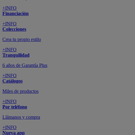
+INFO
Financiación
+INFO
Colecciones
Crea tu propio estilo
+INFO
Tranquilidad
6 años de Garantía Plus
+INFO
Catálogos
Miles de productos
+INFO
Por teléfono
Llámanos y compra
+INFO
Nueva app