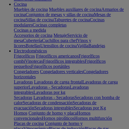
Cocina
Muebles de cocina
Muebles auxiliares de cocina
Armarios de
cocina
Conjuntos de mesas y sillas de cocina
Mesas de
cocina
Sillas de cocina
Taburetes de cocina
Cocinas
modulares
Cocinas completas
Cocinas a medida
Accesorios de cocina
Menaje
Servicio de
mesa
Cubertería
Cuchillos para chef
Vinos y
licores
Botellas
Utensilios de cocina
Vajilla
Bandejas
Electrodomésticos
Frigoríficos
Frigoríficos americanos
Frigoríficos
combi
Vinotecas
Frigoríficos integrables
Frigoríficos
pequeños
Frigoríficos portátiles
Congeladores
Congeladores verticales
Congeladores
horizontales
Lavadoras
Lavadoras de carga frontal
Lavadoras de carga
superior
Lavadoras - Secadoras
Lavadoras
integrables
Lavadoras por kg
Secadoras
Lavadoras - Secadoras
Secadoras con bomba de
calor
Secadoras de condensación
Secadoras de
evacuación
Secadoras integrables
Secadoras por Kg
Hornos
Conjunto de horno y placa
Hornos
convencionales
Hornos pirolíticos
Hornos multifunción
Placas de cocina
Conjunto de horno y
placa
Vitrocerámica
Placas de inducción
Placas de gas