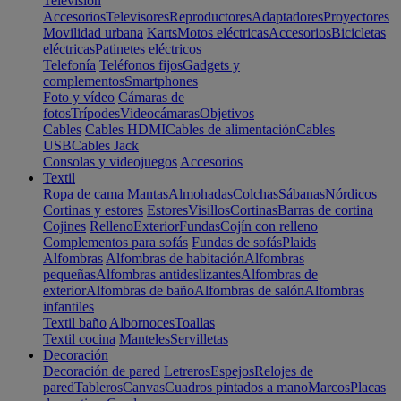
Televisión
Accesorios
Televisores
Reproductores
Adaptadores
Proyectores
Movilidad urbana
Karts
Motos eléctricas
Accesorios
Bicicletas
eléctricas
Patinetes eléctricos
Telefonía
Teléfonos fijos
Gadgets y
complementos
Smartphones
Foto y vídeo
Cámaras de
fotos
Trípodes
Videocámaras
Objetivos
Cables
Cables HDMI
Cables de alimentación
Cables
USB
Cables Jack
Consolas y videojuegos
Accesorios
Textil
Ropa de cama
Mantas
Almohadas
Colchas
Sábanas
Nórdicos
Cortinas y estores
Estores
Visillos
Cortinas
Barras de cortina
Cojines
Relleno
Exterior
Fundas
Cojín con relleno
Complementos para sofás
Fundas de sofás
Plaids
Alfombras
Alfombras de habitación
Alfombras
pequeñas
Alfombras antideslizantes
Alfombras de
exterior
Alfombras de baño
Alfombras de salón
Alfombras
infantiles
Textil baño
Albornoces
Toallas
Textil cocina
Manteles
Servilletas
Decoración
Decoración de pared
Letreros
Espejos
Relojes de
pared
Tableros
Canvas
Cuadros pintados a mano
Marcos
Placas