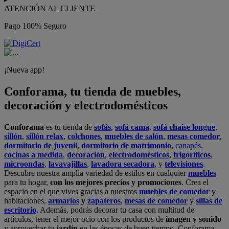
ATENCIÓN AL CLIENTE
Pago 100% Seguro
¡Nueva app!
Conforama, tu tienda de muebles,
decoración y electrodomésticos
Conforama
es tu tienda de
sofás
,
sofá cama
,
sofá chaise longue
,
sillón
,
sillón relax
,
colchones
,
muebles de salón
,
mesas comedor
,
dormitorio de juvenil
,
dormitorio de matrimonio
,
canapés
,
cocinas a medida
,
decoración
,
electrodomésticos
,
frigoríficos
,
microondas
,
lavavajillas
,
lavadora secadora
, y
televisiones
.
Descubre nuestra amplia variedad de estilos en cualquier
muebles
para tu hogar,
con los mejores precios y promociones
. Crea el
espacio en el que vives gracias a nuestros
muebles de comedor
y
habitaciones,
armarios
y
zapateros
,
mesas de comedor
y
sillas de
escritorio
. Además, podrás decorar tu casa con multitud de
artículos, tener el mejor ocio con los productos de
imagen y sonido
y aprovechar tu
jardín
en las épocas de buen tiempo. Conforama