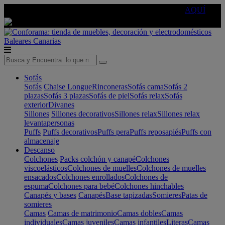
🔵Cambia tu electro con
-10% EXTRA
de descuento ☑️
AQUÍ
Baleares
Canarias
Sofás
Sofás
Chaise Longue
Rinconeras
Sofás cama
Sofás 2
plazas
Sofás 3 plazas
Sofás de piel
Sofás relax
Sofás
exterior
Divanes
Sillones
Sillones decorativos
Sillones relax
Sillones relax
levantapersonas
Puffs
Puffs decorativos
Puffs pera
Puffs reposapiés
Puffs con
almacenaje
Descanso
Colchones
Packs colchón y canapé
Colchones
viscoelásticos
Colchones de muelles
Colchones de muelles
ensacados
Colchones enrollados
Colchones de
espuma
Colchones para bebé
Colchones hinchables
Canapés y bases
Canapés
Base tapizadas
Somieres
Patas de
somieres
Camas
Camas de matrimonio
Camas dobles
Camas
individuales
Camas juveniles
Camas infantiles
Literas
Camas