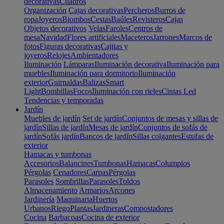
decorativas
Cuadros
Organización
Cajas decorativas
Percheros
Burros de
ropa
Joyeros
Biombos
Cestas
Baúles
Revisteros
Cajas
Objetos decorativos
Velas
Faroles
Centros de
mesa
Navidad
Flores artificiales
Maceteros
Jarrones
Marcos de
fotos
Figuras decorativas
Cajitas y
joyeros
Relojes
Ambientadores
Iluminación
Lámparas
Iluminación decorativa
Iluminación para
muebles
Iluminación para dormitorio
Iluminación
exterior
Guirnaldas
Balizas
Smart
Light
Bombillas
Focos
Iluminación con rieles
Cintas Led
Tendencias y temporadas
Jardín
Muebles de jardín
Set de jardín
Conjuntos de mesas y sillas de
jardín
Sillas de jardín
Mesas de jardín
Conjuntos de sofás de
jardín
Sofás jardín
Bancos de jardín
Sillas colgantes
Estufas de
exterior
Hamacas y tumbonas
Accesorios
Balancines
Tumbonas
Hamacas
Columpios
Pérgolas
Cenadores
Carpas
Pérgolas
Parasoles
Sombrillas
Parasoles
Toldos
Almacenamiento
Armarios
Arcones
Jardinería
Maquinaria
Huertos
Urbanos
Riego
Plantas
Jardineras
Compostadores
Cocina
Barbacoas
Cocina de exterior