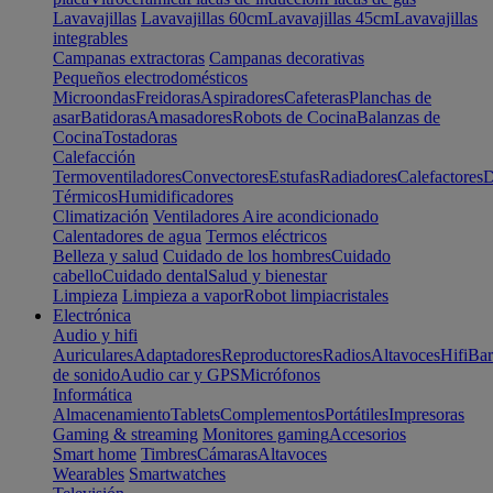
Lavavajillas
Lavavajillas 60cm
Lavavajillas 45cm
Lavavajillas
integrables
Campanas extractoras
Campanas decorativas
Pequeños electrodomésticos
Microondas
Freidoras
Aspiradores
Cafeteras
Planchas de
asar
Batidoras
Amasadores
Robots de Cocina
Balanzas de
Cocina
Tostadoras
Calefacción
Termoventiladores
Convectores
Estufas
Radiadores
Calefactores
D
Térmicos
Humidificadores
Climatización
Ventiladores
Aire acondicionado
Calentadores de agua
Termos eléctricos
Belleza y salud
Cuidado de los hombres
Cuidado
cabello
Cuidado dental
Salud y bienestar
Limpieza
Limpieza a vapor
Robot limpiacristales
Electrónica
Audio y hifi
Auriculares
Adaptadores
Reproductores
Radios
Altavoces
Hifi
Bar
de sonido
Audio car y GPS
Micrófonos
Informática
Almacenamiento
Tablets
Complementos
Portátiles
Impresoras
Gaming & streaming
Monitores gaming
Accesorios
Smart home
Timbres
Cámaras
Altavoces
Wearables
Smartwatches