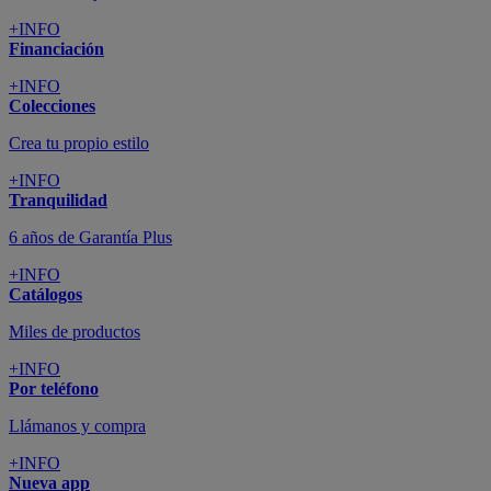
+INFO
Financiación
+INFO
Colecciones
Crea tu propio estilo
+INFO
Tranquilidad
6 años de Garantía Plus
+INFO
Catálogos
Miles de productos
+INFO
Por teléfono
Llámanos y compra
+INFO
Nueva app