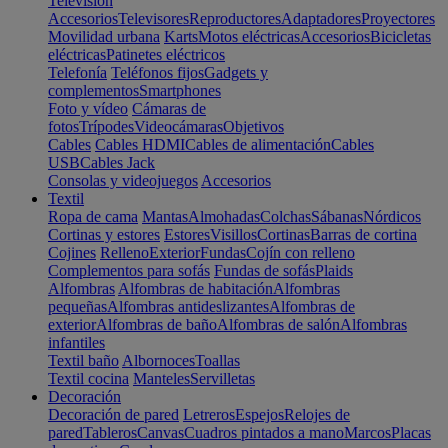
Televisión
Accesorios
Televisores
Reproductores
Adaptadores
Proyectores
Movilidad urbana
Karts
Motos eléctricas
Accesorios
Bicicletas
eléctricas
Patinetes eléctricos
Telefonía
Teléfonos fijos
Gadgets y
complementos
Smartphones
Foto y vídeo
Cámaras de
fotos
Trípodes
Videocámaras
Objetivos
Cables
Cables HDMI
Cables de alimentación
Cables
USB
Cables Jack
Consolas y videojuegos
Accesorios
Textil
Ropa de cama
Mantas
Almohadas
Colchas
Sábanas
Nórdicos
Cortinas y estores
Estores
Visillos
Cortinas
Barras de cortina
Cojines
Relleno
Exterior
Fundas
Cojín con relleno
Complementos para sofás
Fundas de sofás
Plaids
Alfombras
Alfombras de habitación
Alfombras
pequeñas
Alfombras antideslizantes
Alfombras de
exterior
Alfombras de baño
Alfombras de salón
Alfombras
infantiles
Textil baño
Albornoces
Toallas
Textil cocina
Manteles
Servilletas
Decoración
Decoración de pared
Letreros
Espejos
Relojes de
pared
Tableros
Canvas
Cuadros pintados a mano
Marcos
Placas