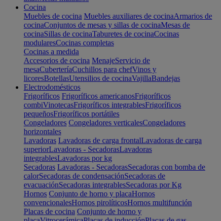
Cocina
Muebles de cocina
Muebles auxiliares de cocina
Armarios de
cocina
Conjuntos de mesas y sillas de cocina
Mesas de
cocina
Sillas de cocina
Taburetes de cocina
Cocinas
modulares
Cocinas completas
Cocinas a medida
Accesorios de cocina
Menaje
Servicio de
mesa
Cubertería
Cuchillos para chef
Vinos y
licores
Botellas
Utensilios de cocina
Vajilla
Bandejas
Electrodomésticos
Frigoríficos
Frigoríficos americanos
Frigoríficos
combi
Vinotecas
Frigoríficos integrables
Frigoríficos
pequeños
Frigoríficos portátiles
Congeladores
Congeladores verticales
Congeladores
horizontales
Lavadoras
Lavadoras de carga frontal
Lavadoras de carga
superior
Lavadoras - Secadoras
Lavadoras
integrables
Lavadoras por kg
Secadoras
Lavadoras - Secadoras
Secadoras con bomba de
calor
Secadoras de condensación
Secadoras de
evacuación
Secadoras integrables
Secadoras por Kg
Hornos
Conjunto de horno y placa
Hornos
convencionales
Hornos pirolíticos
Hornos multifunción
Placas de cocina
Conjunto de horno y
placa
Vitrocerámica
Placas de inducción
Placas de gas