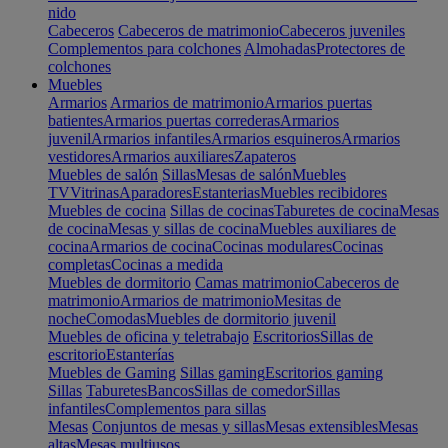
nido
Cabeceros
Cabeceros de matrimonio
Cabeceros juveniles
Complementos para colchones
Almohadas
Protectores de
colchones
Muebles
Armarios
Armarios de matrimonio
Armarios puertas
batientes
Armarios puertas correderas
Armarios
juvenil
Armarios infantiles
Armarios esquineros
Armarios
vestidores
Armarios auxiliares
Zapateros
Muebles de salón
Sillas
Mesas de salón
Muebles
TV
Vitrinas
Aparadores
Estanterias
Muebles recibidores
Muebles de cocina
Sillas de cocinas
Taburetes de cocina
Mesas
de cocina
Mesas y sillas de cocina
Muebles auxiliares de
cocina
Armarios de cocina
Cocinas modulares
Cocinas
completas
Cocinas a medida
Muebles de dormitorio
Camas matrimonio
Cabeceros de
matrimonio
Armarios de matrimonio
Mesitas de
noche
Comodas
Muebles de dormitorio juvenil
Muebles de oficina y teletrabajo
Escritorios
Sillas de
escritorio
Estanterías
Muebles de Gaming
Sillas gaming
Escritorios gaming
Sillas
Taburetes
Bancos
Sillas de comedor
Sillas
infantiles
Complementos para sillas
Mesas
Conjuntos de mesas y sillas
Mesas extensibles
Mesas
altas
Mesas multiusos