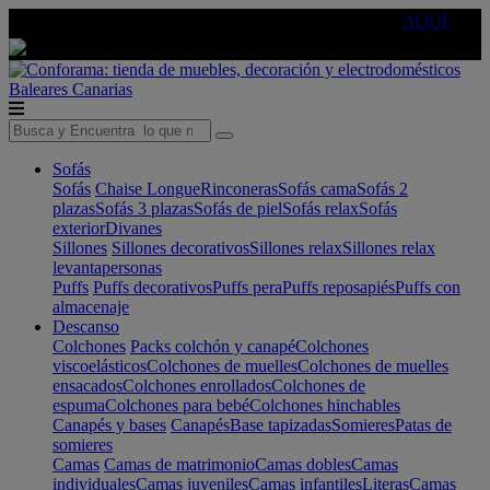
🔵Cambia tu electro con
-10% EXTRA
de descuento ☑️
AQUÍ
Baleares
Canarias
Sofás
Sofás
Chaise Longue
Rinconeras
Sofás cama
Sofás 2
plazas
Sofás 3 plazas
Sofás de piel
Sofás relax
Sofás
exterior
Divanes
Sillones
Sillones decorativos
Sillones relax
Sillones relax
levantapersonas
Puffs
Puffs decorativos
Puffs pera
Puffs reposapiés
Puffs con
almacenaje
Descanso
Colchones
Packs colchón y canapé
Colchones
viscoelásticos
Colchones de muelles
Colchones de muelles
ensacados
Colchones enrollados
Colchones de
espuma
Colchones para bebé
Colchones hinchables
Canapés y bases
Canapés
Base tapizadas
Somieres
Patas de
somieres
Camas
Camas de matrimonio
Camas dobles
Camas
individuales
Camas juveniles
Camas infantiles
Literas
Camas