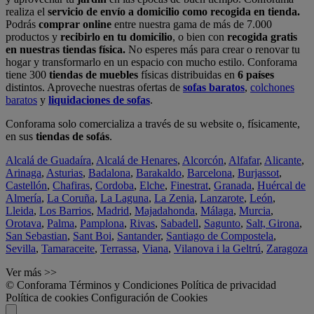
realiza el
servicio de envío a domicilio como recogida en tienda.
Podrás
comprar online
entre nuestra gama de más de 7.000
productos y
recibirlo en tu domicilio
, o bien con
recogida gratis
en nuestras tiendas física.
No esperes más para crear o renovar tu
hogar y transformarlo en un espacio con mucho estilo. Conforama
tiene 300
tiendas de muebles
físicas distribuidas en
6 países
distintos. Aproveche nuestras ofertas de
sofas baratos
,
colchones
baratos
y
liquidaciones de sofas
.
Conforama solo comercializa a través de su website o, físicamente,
en sus
tiendas de sofás
.
Alcalá de Guadaíra
,
Alcalá de Henares
,
Alcorcón
,
Alfafar
,
Alicante
,
Arinaga
,
Asturias
,
Badalona
,
Barakaldo
,
Barcelona
,
Burjassot
,
Castellón
,
Chafiras
,
Cordoba
,
Elche
,
Finestrat
,
Granada
,
Huércal de
Almería
,
La Coruña
,
La Laguna
,
La Zenia
,
Lanzarote
,
León
,
Lleida
,
Los Barrios
,
Madrid
,
Majadahonda
,
Málaga
,
Murcia
,
Orotava
,
Palma
,
Pamplona
,
Rivas
,
Sabadell
,
Sagunto
,
Salt, Girona
,
San Sebastian
,
Sant Boi
,
Santander
,
Santiago de Compostela
,
Sevilla
,
Tamaraceite
,
Terrassa
,
Viana
,
Vilanova i la Geltrú
,
Zaragoza
Ver más >>
© Conforama
Términos y Condiciones
Política de privacidad
Política de cookies
Configuración de Cookies