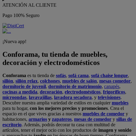
ATENCIÓN AL CLIENTE
Pago 100% Seguro
¡Nueva app!
Conforama, tu tienda de muebles,
decoración y electrodomésticos
Conforama
es tu tienda de
sofás
,
sofá cama
,
sofá chaise longue
,
sillón
,
sillón relax
,
colchones
,
muebles de salón
,
mesas comedor
,
dormitorio de juvenil
,
dormitorio de matrimonio
,
canapés
,
cocinas a medida
,
decoración
,
electrodomésticos
,
frigoríficos
,
microondas
,
lavavajillas
,
lavadora secadora
, y
televisiones
.
Descubre nuestra amplia variedad de estilos en cualquier
muebles
para tu hogar,
con los mejores precios y promociones
. Crea el
espacio en el que vives gracias a nuestros
muebles de comedor
y
habitaciones,
armarios
y
zapateros
,
mesas de comedor
y
sillas de
escritorio
. Además, podrás decorar tu casa con multitud de
artículos, tener el mejor ocio con los productos de
imagen y sonido
y aprovechar tu
jardín
en las épocas de buen tiempo. Conforama