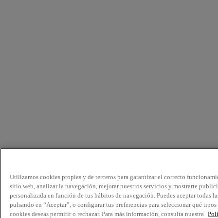
Utilizamos cookies propias y de terceros para garantizar el correcto funcionami
sitio web, analizar la navegación, mejorar nuestros servicios y mostrarte public
personalizada en función de tus hábitos de navegación. Puedes aceptar todas la
pulsando en “Aceptar”, o configurar tus preferencias para seleccionar qué tipos
cookies deseas permitir o rechazar. Para más información, consulta nuestra
Pol