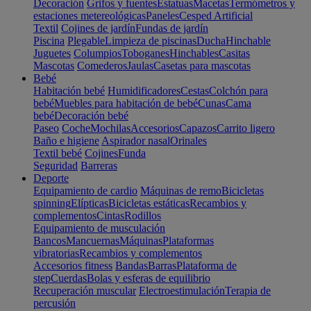
Decoración
Grifos y fuentes
Estatuas
Macetas
Termómetros y
estaciones metereológicas
Paneles
Cesped Artificial
Textil
Cojines de jardín
Fundas de jardín
Piscina
Plegable
Limpieza de piscinas
Ducha
Hinchable
Juguetes
Columpios
Toboganes
Hinchables
Casitas
Mascotas
Comederos
Jaulas
Casetas para mascotas
Bebé
Habitación bebé
Humidificadores
Cestas
Colchón para
bebé
Muebles para habitación de bebé
Cunas
Cama
bebé
Decoración bebé
Paseo
Coche
Mochilas
Accesorios
Capazos
Carrito ligero
Baño e higiene
Aspirador nasal
Orinales
Textil bebé
Cojines
Funda
Seguridad
Barreras
Deporte
Equipamiento de cardio
Máquinas de remo
Bicicletas
spinning
Elípticas
Bicicletas estáticas
Recambios y
complementos
Cintas
Rodillos
Equipamiento de musculación
Bancos
Mancuernas
Máquinas
Plataformas
vibratorias
Recambios y complementos
Accesorios fitness
Bandas
Barras
Plataforma de
step
Cuerdas
Bolas y esferas de equilibrio
Recuperación muscular
Electroestimulación
Terapia de
percusión