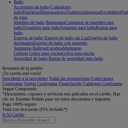
Baño
Accesorios de baño
Colgadores
baño
Papeleras
Dispensadores
Toalleros
Jaboneras
Escobillero
Port
de ropa
Muebles de baño
Botiquines
Conjuntos de muebles para
baño
Tocadores para baño
Armarios para baño
Repisa para
baño
Espejos de baño
Espejos de baño sin Luz
Espejos de baño
iluminados
Espejos de baño con aumento
Sanitarios
Bañeras
Lavabos
Mamparas
Grifería
Grifos para cocina
Grifos para ducha
Seguridad de baño
Barras de seguridad para baño
Resumen de tu pedido
¡Tu carrito está vacío!
Suscríbete a la newsletter
Todas las promociones
Colecciones
Conforama
Tarjeta Conforama
Financiación
Catálogos Conforama
Seguir Comprando
*Descuentos, cupones y servicios son aplicados en el carrito. Haz
clic en Tramitar Pedido para ver estos descuentos e importes
Pago 100% seguro
Total con descuento
(IVA incluido*)
Ir Al Carrito