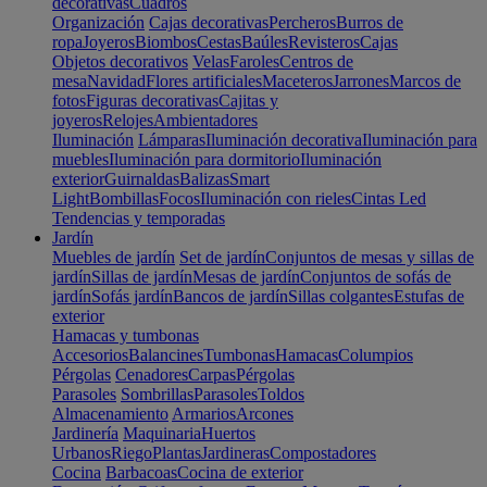
decorativas
Cuadros
Organización
Cajas decorativas
Percheros
Burros de
ropa
Joyeros
Biombos
Cestas
Baúles
Revisteros
Cajas
Objetos decorativos
Velas
Faroles
Centros de
mesa
Navidad
Flores artificiales
Maceteros
Jarrones
Marcos de
fotos
Figuras decorativas
Cajitas y
joyeros
Relojes
Ambientadores
Iluminación
Lámparas
Iluminación decorativa
Iluminación para
muebles
Iluminación para dormitorio
Iluminación
exterior
Guirnaldas
Balizas
Smart
Light
Bombillas
Focos
Iluminación con rieles
Cintas Led
Tendencias y temporadas
Jardín
Muebles de jardín
Set de jardín
Conjuntos de mesas y sillas de
jardín
Sillas de jardín
Mesas de jardín
Conjuntos de sofás de
jardín
Sofás jardín
Bancos de jardín
Sillas colgantes
Estufas de
exterior
Hamacas y tumbonas
Accesorios
Balancines
Tumbonas
Hamacas
Columpios
Pérgolas
Cenadores
Carpas
Pérgolas
Parasoles
Sombrillas
Parasoles
Toldos
Almacenamiento
Armarios
Arcones
Jardinería
Maquinaria
Huertos
Urbanos
Riego
Plantas
Jardineras
Compostadores
Cocina
Barbacoas
Cocina de exterior