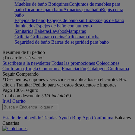
Muebles de baño
Botiquines
Conjuntos de muebles para
baño
Tocadores para baño
Armarios para baño
Repisa para
baño
Espejos de baño
Espejos de baño sin Luz
Espejos de baño
iluminados
Espejos de baño con aumento
Sanitarios
Bañeras
Lavabos
Mamparas
Grifería
Grifos para cocina
Grifos para ducha
Seguridad de baño
Barras de seguridad para baño
Resumen de tu pedido
¡Tu carrito está vacío!
Suscríbete a la newsletter
Todas las promociones
Colecciones
Conforama
Tarjeta Conforama
Financiación
Catálogos Conforama
Seguir Comprando
*Descuentos, cupones y servicios son aplicados en el carrito. Haz
clic en Tramitar Pedido para ver estos descuentos e importes
Pago 100% seguro
Total con descuento
(IVA incluido*)
Ir Al Carrito
Estado de mi pedido
Tiendas
Ayuda
Blog
App Conforama
Baleares
Canarias