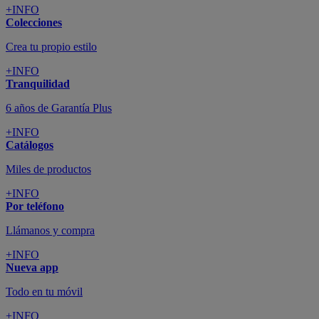
+INFO
Colecciones
Crea tu propio estilo
+INFO
Tranquilidad
6 años de Garantía Plus
+INFO
Catálogos
Miles de productos
+INFO
Por teléfono
Llámanos y compra
+INFO
Nueva app
Todo en tu móvil
+INFO