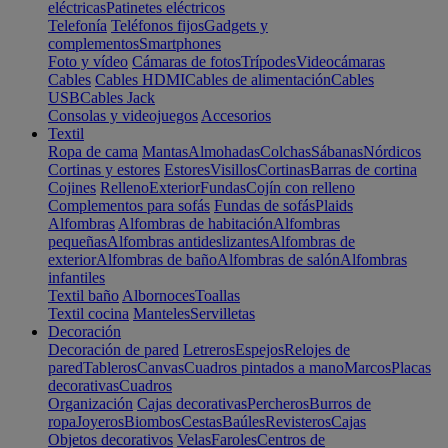
eléctricas
Patinetes eléctricos
Telefonía
Teléfonos fijos
Gadgets y
complementos
Smartphones
Foto y vídeo
Cámaras de fotos
Trípodes
Videocámaras
Cables
Cables HDMI
Cables de alimentación
Cables
USB
Cables Jack
Consolas y videojuegos
Accesorios
Textil
Ropa de cama
Mantas
Almohadas
Colchas
Sábanas
Nórdicos
Cortinas y estores
Estores
Visillos
Cortinas
Barras de cortina
Cojines
Relleno
Exterior
Fundas
Cojín con relleno
Complementos para sofás
Fundas de sofás
Plaids
Alfombras
Alfombras de habitación
Alfombras
pequeñas
Alfombras antideslizantes
Alfombras de
exterior
Alfombras de baño
Alfombras de salón
Alfombras
infantiles
Textil baño
Albornoces
Toallas
Textil cocina
Manteles
Servilletas
Decoración
Decoración de pared
Letreros
Espejos
Relojes de
pared
Tableros
Canvas
Cuadros pintados a mano
Marcos
Placas
decorativas
Cuadros
Organización
Cajas decorativas
Percheros
Burros de
ropa
Joyeros
Biombos
Cestas
Baúles
Revisteros
Cajas
Objetos decorativos
Velas
Faroles
Centros de