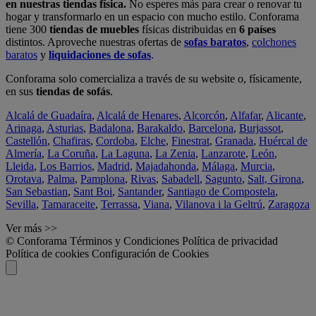
en nuestras tiendas física.
No esperes más para crear o renovar tu
hogar y transformarlo en un espacio con mucho estilo. Conforama
tiene 300
tiendas de muebles
físicas distribuidas en
6 países
distintos. Aproveche nuestras ofertas de
sofas baratos
,
colchones
baratos
y
liquidaciones de sofas
.
Conforama solo comercializa a través de su website o, físicamente,
en sus
tiendas de sofás
.
Alcalá de Guadaíra
,
Alcalá de Henares
,
Alcorcón
,
Alfafar
,
Alicante
,
Arinaga
,
Asturias
,
Badalona
,
Barakaldo
,
Barcelona
,
Burjassot
,
Castellón
,
Chafiras
,
Cordoba
,
Elche
,
Finestrat
,
Granada
,
Huércal de
Almería
,
La Coruña
,
La Laguna
,
La Zenia
,
Lanzarote
,
León
,
Lleida
,
Los Barrios
,
Madrid
,
Majadahonda
,
Málaga
,
Murcia
,
Orotava
,
Palma
,
Pamplona
,
Rivas
,
Sabadell
,
Sagunto
,
Salt, Girona
,
San Sebastian
,
Sant Boi
,
Santander
,
Santiago de Compostela
,
Sevilla
,
Tamaraceite
,
Terrassa
,
Viana
,
Vilanova i la Geltrú
,
Zaragoza
Ver más >>
© Conforama
Términos y Condiciones
Política de privacidad
Política de cookies
Configuración de Cookies