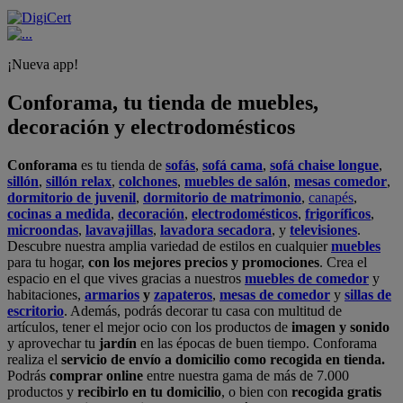
¡Nueva app!
Conforama, tu tienda de muebles,
decoración y electrodomésticos
Conforama
es tu tienda de
sofás
,
sofá cama
,
sofá chaise longue
,
sillón
,
sillón relax
,
colchones
,
muebles de salón
,
mesas comedor
,
dormitorio de juvenil
,
dormitorio de matrimonio
,
canapés
,
cocinas a medida
,
decoración
,
electrodomésticos
,
frigoríficos
,
microondas
,
lavavajillas
,
lavadora secadora
, y
televisiones
.
Descubre nuestra amplia variedad de estilos en cualquier
muebles
para tu hogar,
con los mejores precios y promociones
. Crea el
espacio en el que vives gracias a nuestros
muebles de comedor
y
habitaciones,
armarios
y
zapateros
,
mesas de comedor
y
sillas de
escritorio
. Además, podrás decorar tu casa con multitud de
artículos, tener el mejor ocio con los productos de
imagen y sonido
y aprovechar tu
jardín
en las épocas de buen tiempo. Conforama
realiza el
servicio de envío a domicilio como recogida en tienda.
Podrás
comprar online
entre nuestra gama de más de 7.000
productos y
recibirlo en tu domicilio
, o bien con
recogida gratis