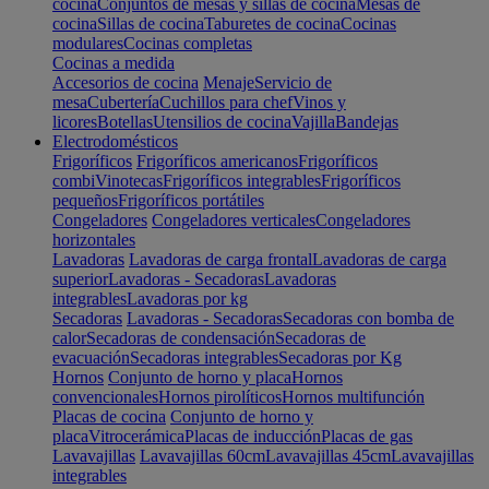
cocina
Conjuntos de mesas y sillas de cocina
Mesas de
cocina
Sillas de cocina
Taburetes de cocina
Cocinas
modulares
Cocinas completas
Cocinas a medida
Accesorios de cocina
Menaje
Servicio de
mesa
Cubertería
Cuchillos para chef
Vinos y
licores
Botellas
Utensilios de cocina
Vajilla
Bandejas
Electrodomésticos
Frigoríficos
Frigoríficos americanos
Frigoríficos
combi
Vinotecas
Frigoríficos integrables
Frigoríficos
pequeños
Frigoríficos portátiles
Congeladores
Congeladores verticales
Congeladores
horizontales
Lavadoras
Lavadoras de carga frontal
Lavadoras de carga
superior
Lavadoras - Secadoras
Lavadoras
integrables
Lavadoras por kg
Secadoras
Lavadoras - Secadoras
Secadoras con bomba de
calor
Secadoras de condensación
Secadoras de
evacuación
Secadoras integrables
Secadoras por Kg
Hornos
Conjunto de horno y placa
Hornos
convencionales
Hornos pirolíticos
Hornos multifunción
Placas de cocina
Conjunto de horno y
placa
Vitrocerámica
Placas de inducción
Placas de gas
Lavavajillas
Lavavajillas 60cm
Lavavajillas 45cm
Lavavajillas
integrables