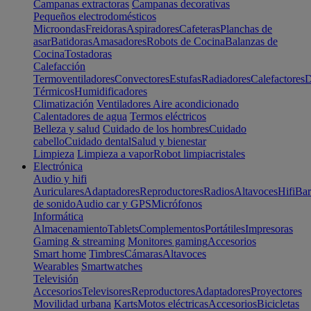
Campanas extractoras
Campanas decorativas
Pequeños electrodomésticos
Microondas
Freidoras
Aspiradores
Cafeteras
Planchas de
asar
Batidoras
Amasadores
Robots de Cocina
Balanzas de
Cocina
Tostadoras
Calefacción
Termoventiladores
Convectores
Estufas
Radiadores
Calefactores
D
Térmicos
Humidificadores
Climatización
Ventiladores
Aire acondicionado
Calentadores de agua
Termos eléctricos
Belleza y salud
Cuidado de los hombres
Cuidado
cabello
Cuidado dental
Salud y bienestar
Limpieza
Limpieza a vapor
Robot limpiacristales
Electrónica
Audio y hifi
Auriculares
Adaptadores
Reproductores
Radios
Altavoces
Hifi
Bar
de sonido
Audio car y GPS
Micrófonos
Informática
Almacenamiento
Tablets
Complementos
Portátiles
Impresoras
Gaming & streaming
Monitores gaming
Accesorios
Smart home
Timbres
Cámaras
Altavoces
Wearables
Smartwatches
Televisión
Accesorios
Televisores
Reproductores
Adaptadores
Proyectores
Movilidad urbana
Karts
Motos eléctricas
Accesorios
Bicicletas