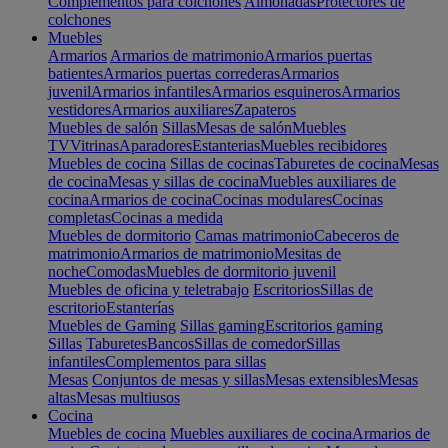
Complementos para colchones
Almohadas
Protectores de
colchones
Muebles
Armarios
Armarios de matrimonio
Armarios puertas
batientes
Armarios puertas correderas
Armarios
juvenil
Armarios infantiles
Armarios esquineros
Armarios
vestidores
Armarios auxiliares
Zapateros
Muebles de salón
Sillas
Mesas de salón
Muebles
TV
Vitrinas
Aparadores
Estanterias
Muebles recibidores
Muebles de cocina
Sillas de cocinas
Taburetes de cocina
Mesas
de cocina
Mesas y sillas de cocina
Muebles auxiliares de
cocina
Armarios de cocina
Cocinas modulares
Cocinas
completas
Cocinas a medida
Muebles de dormitorio
Camas matrimonio
Cabeceros de
matrimonio
Armarios de matrimonio
Mesitas de
noche
Comodas
Muebles de dormitorio juvenil
Muebles de oficina y teletrabajo
Escritorios
Sillas de
escritorio
Estanterías
Muebles de Gaming
Sillas gaming
Escritorios gaming
Sillas
Taburetes
Bancos
Sillas de comedor
Sillas
infantiles
Complementos para sillas
Mesas
Conjuntos de mesas y sillas
Mesas extensibles
Mesas
altas
Mesas multiusos
Cocina
Muebles de cocina
Muebles auxiliares de cocina
Armarios de