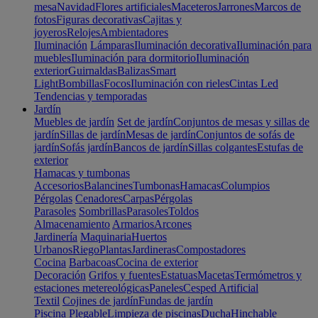
mesa
Navidad
Flores artificiales
Maceteros
Jarrones
Marcos de
fotos
Figuras decorativas
Cajitas y
joyeros
Relojes
Ambientadores
Iluminación
Lámparas
Iluminación decorativa
Iluminación para
muebles
Iluminación para dormitorio
Iluminación
exterior
Guirnaldas
Balizas
Smart
Light
Bombillas
Focos
Iluminación con rieles
Cintas Led
Tendencias y temporadas
Jardín
Muebles de jardín
Set de jardín
Conjuntos de mesas y sillas de
jardín
Sillas de jardín
Mesas de jardín
Conjuntos de sofás de
jardín
Sofás jardín
Bancos de jardín
Sillas colgantes
Estufas de
exterior
Hamacas y tumbonas
Accesorios
Balancines
Tumbonas
Hamacas
Columpios
Pérgolas
Cenadores
Carpas
Pérgolas
Parasoles
Sombrillas
Parasoles
Toldos
Almacenamiento
Armarios
Arcones
Jardinería
Maquinaria
Huertos
Urbanos
Riego
Plantas
Jardineras
Compostadores
Cocina
Barbacoas
Cocina de exterior
Decoración
Grifos y fuentes
Estatuas
Macetas
Termómetros y
estaciones metereológicas
Paneles
Cesped Artificial
Textil
Cojines de jardín
Fundas de jardín
Piscina
Plegable
Limpieza de piscinas
Ducha
Hinchable