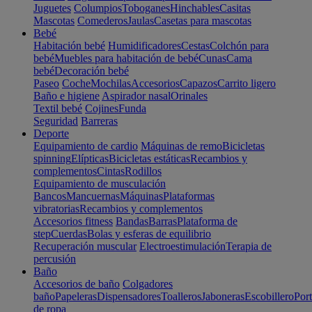
Juguetes
Columpios
Toboganes
Hinchables
Casitas
Mascotas
Comederos
Jaulas
Casetas para mascotas
Bebé
Habitación bebé
Humidificadores
Cestas
Colchón para
bebé
Muebles para habitación de bebé
Cunas
Cama
bebé
Decoración bebé
Paseo
Coche
Mochilas
Accesorios
Capazos
Carrito ligero
Baño e higiene
Aspirador nasal
Orinales
Textil bebé
Cojines
Funda
Seguridad
Barreras
Deporte
Equipamiento de cardio
Máquinas de remo
Bicicletas
spinning
Elípticas
Bicicletas estáticas
Recambios y
complementos
Cintas
Rodillos
Equipamiento de musculación
Bancos
Mancuernas
Máquinas
Plataformas
vibratorias
Recambios y complementos
Accesorios fitness
Bandas
Barras
Plataforma de
step
Cuerdas
Bolas y esferas de equilibrio
Recuperación muscular
Electroestimulación
Terapia de
percusión
Baño
Accesorios de baño
Colgadores
baño
Papeleras
Dispensadores
Toalleros
Jaboneras
Escobillero
Port
de ropa