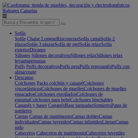
Baleares
Canarias
Sofás
Sofás
Chaise Longue
Rinconeras
Sofás cama
Sofás 2
plazas
Sofás 3 plazas
Sofás de piel
Sofás relax
Sofás
exterior
Divanes
Sillones
Sillones decorativos
Sillones relax
Sillones relax
levantapersonas
Puffs
Puffs decorativos
Puffs pera
Puffs reposapiés
Puffs con
almacenaje
Descanso
Colchones
Packs colchón y canapé
Colchones
viscoelásticos
Colchones de muelles
Colchones de muelles
ensacados
Colchones enrollados
Colchones de
espuma
Colchones para bebé
Colchones hinchables
Canapés y bases
Canapés
Base tapizadas
Somieres
Patas de
somieres
Camas
Camas de matrimonio
Camas dobles
Camas
individuales
Camas juveniles
Camas infantiles
Literas
Camas
nido
Cabeceros
Cabeceros de matrimonio
Cabeceros juveniles