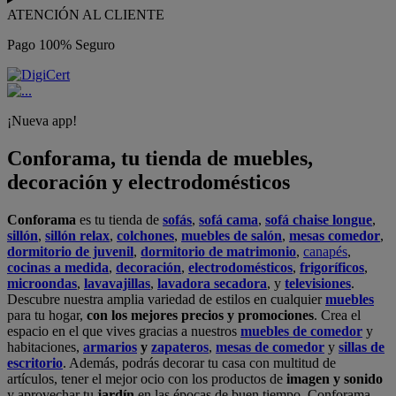
ATENCIÓN AL CLIENTE
Pago 100% Seguro
¡Nueva app!
Conforama, tu tienda de muebles,
decoración y electrodomésticos
Conforama
es tu tienda de
sofás
,
sofá cama
,
sofá chaise longue
,
sillón
,
sillón relax
,
colchones
,
muebles de salón
,
mesas comedor
,
dormitorio de juvenil
,
dormitorio de matrimonio
,
canapés
,
cocinas a medida
,
decoración
,
electrodomésticos
,
frigoríficos
,
microondas
,
lavavajillas
,
lavadora secadora
, y
televisiones
.
Descubre nuestra amplia variedad de estilos en cualquier
muebles
para tu hogar,
con los mejores precios y promociones
. Crea el
espacio en el que vives gracias a nuestros
muebles de comedor
y
habitaciones,
armarios
y
zapateros
,
mesas de comedor
y
sillas de
escritorio
. Además, podrás decorar tu casa con multitud de
artículos, tener el mejor ocio con los productos de
imagen y sonido
y aprovechar tu
jardín
en las épocas de buen tiempo. Conforama