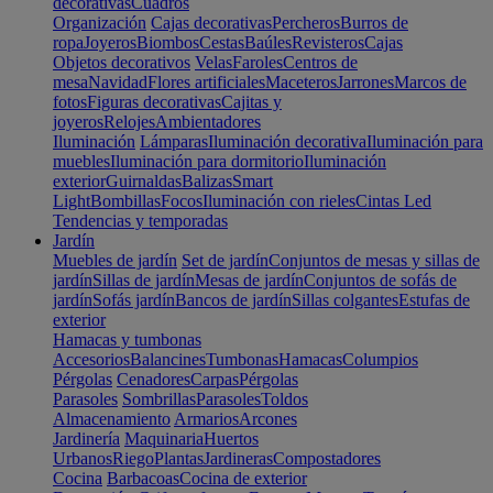
decorativas
Cuadros
Organización
Cajas decorativas
Percheros
Burros de
ropa
Joyeros
Biombos
Cestas
Baúles
Revisteros
Cajas
Objetos decorativos
Velas
Faroles
Centros de
mesa
Navidad
Flores artificiales
Maceteros
Jarrones
Marcos de
fotos
Figuras decorativas
Cajitas y
joyeros
Relojes
Ambientadores
Iluminación
Lámparas
Iluminación decorativa
Iluminación para
muebles
Iluminación para dormitorio
Iluminación
exterior
Guirnaldas
Balizas
Smart
Light
Bombillas
Focos
Iluminación con rieles
Cintas Led
Tendencias y temporadas
Jardín
Muebles de jardín
Set de jardín
Conjuntos de mesas y sillas de
jardín
Sillas de jardín
Mesas de jardín
Conjuntos de sofás de
jardín
Sofás jardín
Bancos de jardín
Sillas colgantes
Estufas de
exterior
Hamacas y tumbonas
Accesorios
Balancines
Tumbonas
Hamacas
Columpios
Pérgolas
Cenadores
Carpas
Pérgolas
Parasoles
Sombrillas
Parasoles
Toldos
Almacenamiento
Armarios
Arcones
Jardinería
Maquinaria
Huertos
Urbanos
Riego
Plantas
Jardineras
Compostadores
Cocina
Barbacoas
Cocina de exterior