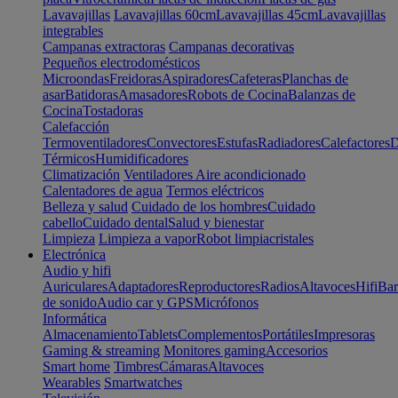
Lavavajillas
Lavavajillas 60cm
Lavavajillas 45cm
Lavavajillas
integrables
Campanas extractoras
Campanas decorativas
Pequeños electrodomésticos
Microondas
Freidoras
Aspiradores
Cafeteras
Planchas de
asar
Batidoras
Amasadores
Robots de Cocina
Balanzas de
Cocina
Tostadoras
Calefacción
Termoventiladores
Convectores
Estufas
Radiadores
Calefactores
D
Térmicos
Humidificadores
Climatización
Ventiladores
Aire acondicionado
Calentadores de agua
Termos eléctricos
Belleza y salud
Cuidado de los hombres
Cuidado
cabello
Cuidado dental
Salud y bienestar
Limpieza
Limpieza a vapor
Robot limpiacristales
Electrónica
Audio y hifi
Auriculares
Adaptadores
Reproductores
Radios
Altavoces
Hifi
Bar
de sonido
Audio car y GPS
Micrófonos
Informática
Almacenamiento
Tablets
Complementos
Portátiles
Impresoras
Gaming & streaming
Monitores gaming
Accesorios
Smart home
Timbres
Cámaras
Altavoces
Wearables
Smartwatches