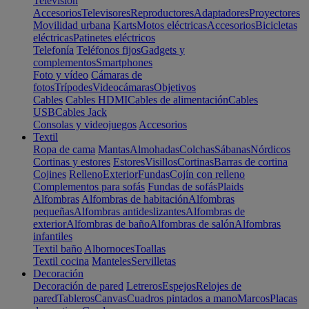
Televisión
Accesorios
Televisores
Reproductores
Adaptadores
Proyectores
Movilidad urbana
Karts
Motos eléctricas
Accesorios
Bicicletas
eléctricas
Patinetes eléctricos
Telefonía
Teléfonos fijos
Gadgets y
complementos
Smartphones
Foto y vídeo
Cámaras de
fotos
Trípodes
Videocámaras
Objetivos
Cables
Cables HDMI
Cables de alimentación
Cables
USB
Cables Jack
Consolas y videojuegos
Accesorios
Textil
Ropa de cama
Mantas
Almohadas
Colchas
Sábanas
Nórdicos
Cortinas y estores
Estores
Visillos
Cortinas
Barras de cortina
Cojines
Relleno
Exterior
Fundas
Cojín con relleno
Complementos para sofás
Fundas de sofás
Plaids
Alfombras
Alfombras de habitación
Alfombras
pequeñas
Alfombras antideslizantes
Alfombras de
exterior
Alfombras de baño
Alfombras de salón
Alfombras
infantiles
Textil baño
Albornoces
Toallas
Textil cocina
Manteles
Servilletas
Decoración
Decoración de pared
Letreros
Espejos
Relojes de
pared
Tableros
Canvas
Cuadros pintados a mano
Marcos
Placas