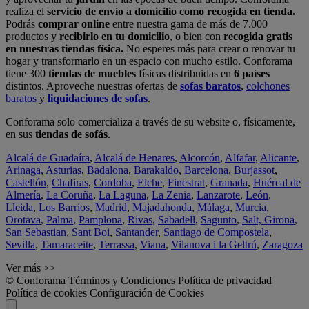
realiza el
servicio de envío a domicilio como recogida en tienda.
Podrás
comprar online
entre nuestra gama de más de 7.000
productos y
recibirlo en tu domicilio
, o bien con
recogida gratis
en nuestras tiendas física.
No esperes más para crear o renovar tu
hogar y transformarlo en un espacio con mucho estilo. Conforama
tiene 300
tiendas de muebles
físicas distribuidas en
6 países
distintos. Aproveche nuestras ofertas de
sofas baratos
,
colchones
baratos
y
liquidaciones de sofas
.
Conforama solo comercializa a través de su website o, físicamente,
en sus
tiendas de sofás
.
Alcalá de Guadaíra
,
Alcalá de Henares
,
Alcorcón
,
Alfafar
,
Alicante
,
Arinaga
,
Asturias
,
Badalona
,
Barakaldo
,
Barcelona
,
Burjassot
,
Castellón
,
Chafiras
,
Cordoba
,
Elche
,
Finestrat
,
Granada
,
Huércal de
Almería
,
La Coruña
,
La Laguna
,
La Zenia
,
Lanzarote
,
León
,
Lleida
,
Los Barrios
,
Madrid
,
Majadahonda
,
Málaga
,
Murcia
,
Orotava
,
Palma
,
Pamplona
,
Rivas
,
Sabadell
,
Sagunto
,
Salt, Girona
,
San Sebastian
,
Sant Boi
,
Santander
,
Santiago de Compostela
,
Sevilla
,
Tamaraceite
,
Terrassa
,
Viana
,
Vilanova i la Geltrú
,
Zaragoza
Ver más >>
© Conforama
Términos y Condiciones
Política de privacidad
Política de cookies
Configuración de Cookies