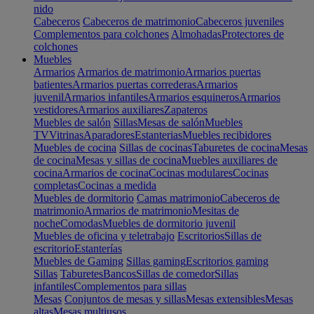
nido
Cabeceros
Cabeceros de matrimonio
Cabeceros juveniles
Complementos para colchones
Almohadas
Protectores de
colchones
Muebles
Armarios
Armarios de matrimonio
Armarios puertas
batientes
Armarios puertas correderas
Armarios
juvenil
Armarios infantiles
Armarios esquineros
Armarios
vestidores
Armarios auxiliares
Zapateros
Muebles de salón
Sillas
Mesas de salón
Muebles
TV
Vitrinas
Aparadores
Estanterias
Muebles recibidores
Muebles de cocina
Sillas de cocinas
Taburetes de cocina
Mesas
de cocina
Mesas y sillas de cocina
Muebles auxiliares de
cocina
Armarios de cocina
Cocinas modulares
Cocinas
completas
Cocinas a medida
Muebles de dormitorio
Camas matrimonio
Cabeceros de
matrimonio
Armarios de matrimonio
Mesitas de
noche
Comodas
Muebles de dormitorio juvenil
Muebles de oficina y teletrabajo
Escritorios
Sillas de
escritorio
Estanterías
Muebles de Gaming
Sillas gaming
Escritorios gaming
Sillas
Taburetes
Bancos
Sillas de comedor
Sillas
infantiles
Complementos para sillas
Mesas
Conjuntos de mesas y sillas
Mesas extensibles
Mesas
altas
Mesas multiusos