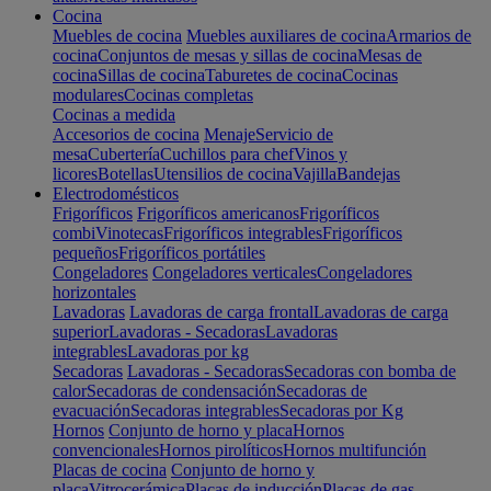
Cocina
Muebles de cocina
Muebles auxiliares de cocina
Armarios de
cocina
Conjuntos de mesas y sillas de cocina
Mesas de
cocina
Sillas de cocina
Taburetes de cocina
Cocinas
modulares
Cocinas completas
Cocinas a medida
Accesorios de cocina
Menaje
Servicio de
mesa
Cubertería
Cuchillos para chef
Vinos y
licores
Botellas
Utensilios de cocina
Vajilla
Bandejas
Electrodomésticos
Frigoríficos
Frigoríficos americanos
Frigoríficos
combi
Vinotecas
Frigoríficos integrables
Frigoríficos
pequeños
Frigoríficos portátiles
Congeladores
Congeladores verticales
Congeladores
horizontales
Lavadoras
Lavadoras de carga frontal
Lavadoras de carga
superior
Lavadoras - Secadoras
Lavadoras
integrables
Lavadoras por kg
Secadoras
Lavadoras - Secadoras
Secadoras con bomba de
calor
Secadoras de condensación
Secadoras de
evacuación
Secadoras integrables
Secadoras por Kg
Hornos
Conjunto de horno y placa
Hornos
convencionales
Hornos pirolíticos
Hornos multifunción
Placas de cocina
Conjunto de horno y
placa
Vitrocerámica
Placas de inducción
Placas de gas