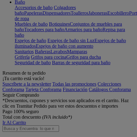
Baño
Accesorios de baño
Colgadores
baño
Papeleras
Dispensadores
Toalleros
Jaboneras
Escobillero
Port
de ropa
Muebles de baño
Botiquines
Conjuntos de muebles para
baño
Tocadores para baño
Armarios para baño
Repisa para
baño
Espejos de baño
Espejos de baño sin Luz
Espejos de baño
iluminados
Espejos de baño con aumento
Sanitarios
Bañeras
Lavabos
Mamparas
Grifería
Grifos para cocina
Grifos para ducha
Seguridad de baño
Barras de seguridad para baño
Resumen de tu pedido
¡Tu carrito está vacío!
Suscríbete a la newsletter
Todas las promociones
Colecciones
Conforama
Tarjeta Conforama
Financiación
Catálogos Conforama
Seguir Comprando
*Descuentos, cupones y servicios son aplicados en el carrito. Haz
clic en Tramitar Pedido para ver estos descuentos e importes
Pago 100% seguro
Total con descuento
(IVA incluido*)
Ir Al Carrito