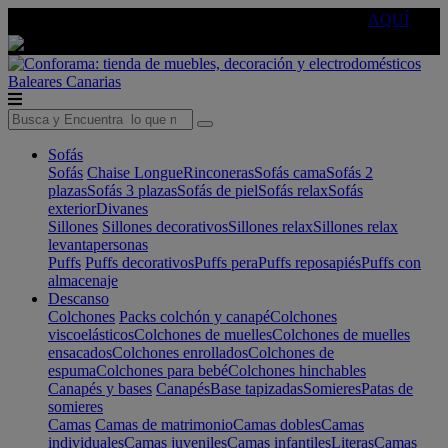
🔵Cambia tu electro con
-10% EXTRA
de descuento ☑️
AQUÍ
Baleares
Canarias
Sofás
Sofás
Chaise Longue
Rinconeras
Sofás cama
Sofás 2
plazas
Sofás 3 plazas
Sofás de piel
Sofás relax
Sofás
exterior
Divanes
Sillones
Sillones decorativos
Sillones relax
Sillones relax
levantapersonas
Puffs
Puffs decorativos
Puffs pera
Puffs reposapiés
Puffs con
almacenaje
Descanso
Colchones
Packs colchón y canapé
Colchones
viscoelásticos
Colchones de muelles
Colchones de muelles
ensacados
Colchones enrollados
Colchones de
espuma
Colchones para bebé
Colchones hinchables
Canapés y bases
Canapés
Base tapizadas
Somieres
Patas de
somieres
Camas
Camas de matrimonio
Camas dobles
Camas
individuales
Camas juveniles
Camas infantiles
Literas
Camas