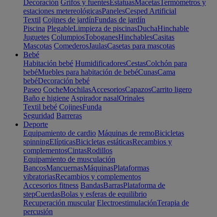
Decoración
Grifos y fuentes
Estatuas
Macetas
Termómetros y
estaciones metereológicas
Paneles
Cesped Artificial
Textil
Cojines de jardín
Fundas de jardín
Piscina
Plegable
Limpieza de piscinas
Ducha
Hinchable
Juguetes
Columpios
Toboganes
Hinchables
Casitas
Mascotas
Comederos
Jaulas
Casetas para mascotas
Bebé
Habitación bebé
Humidificadores
Cestas
Colchón para
bebé
Muebles para habitación de bebé
Cunas
Cama
bebé
Decoración bebé
Paseo
Coche
Mochilas
Accesorios
Capazos
Carrito ligero
Baño e higiene
Aspirador nasal
Orinales
Textil bebé
Cojines
Funda
Seguridad
Barreras
Deporte
Equipamiento de cardio
Máquinas de remo
Bicicletas
spinning
Elípticas
Bicicletas estáticas
Recambios y
complementos
Cintas
Rodillos
Equipamiento de musculación
Bancos
Mancuernas
Máquinas
Plataformas
vibratorias
Recambios y complementos
Accesorios fitness
Bandas
Barras
Plataforma de
step
Cuerdas
Bolas y esferas de equilibrio
Recuperación muscular
Electroestimulación
Terapia de
percusión