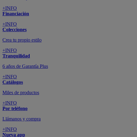
+INFO
Financiación
+INFO
Colecciones
Crea tu propio estilo
+INFO
Tranquilidad
6 años de Garantía Plus
+INFO
Catálogos
Miles de productos
+INFO
Por teléfono
Llámanos y compra
+INFO
Nueva app