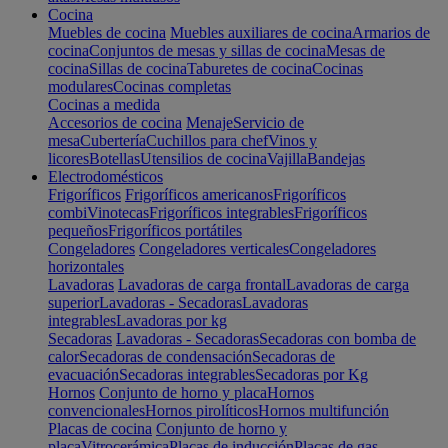
Cocina
Muebles de cocina
Muebles auxiliares de cocina
Armarios de
cocina
Conjuntos de mesas y sillas de cocina
Mesas de
cocina
Sillas de cocina
Taburetes de cocina
Cocinas
modulares
Cocinas completas
Cocinas a medida
Accesorios de cocina
Menaje
Servicio de
mesa
Cubertería
Cuchillos para chef
Vinos y
licores
Botellas
Utensilios de cocina
Vajilla
Bandejas
Electrodomésticos
Frigoríficos
Frigoríficos americanos
Frigoríficos
combi
Vinotecas
Frigoríficos integrables
Frigoríficos
pequeños
Frigoríficos portátiles
Congeladores
Congeladores verticales
Congeladores
horizontales
Lavadoras
Lavadoras de carga frontal
Lavadoras de carga
superior
Lavadoras - Secadoras
Lavadoras
integrables
Lavadoras por kg
Secadoras
Lavadoras - Secadoras
Secadoras con bomba de
calor
Secadoras de condensación
Secadoras de
evacuación
Secadoras integrables
Secadoras por Kg
Hornos
Conjunto de horno y placa
Hornos
convencionales
Hornos pirolíticos
Hornos multifunción
Placas de cocina
Conjunto de horno y
placa
Vitrocerámica
Placas de inducción
Placas de gas