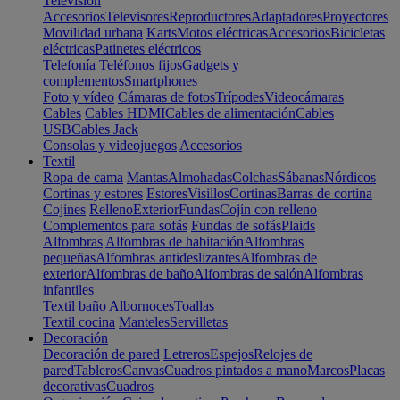
Televisión
Accesorios
Televisores
Reproductores
Adaptadores
Proyectores
Movilidad urbana
Karts
Motos eléctricas
Accesorios
Bicicletas
eléctricas
Patinetes eléctricos
Telefonía
Teléfonos fijos
Gadgets y
complementos
Smartphones
Foto y vídeo
Cámaras de fotos
Trípodes
Videocámaras
Cables
Cables HDMI
Cables de alimentación
Cables
USB
Cables Jack
Consolas y videojuegos
Accesorios
Textil
Ropa de cama
Mantas
Almohadas
Colchas
Sábanas
Nórdicos
Cortinas y estores
Estores
Visillos
Cortinas
Barras de cortina
Cojines
Relleno
Exterior
Fundas
Cojín con relleno
Complementos para sofás
Fundas de sofás
Plaids
Alfombras
Alfombras de habitación
Alfombras
pequeñas
Alfombras antideslizantes
Alfombras de
exterior
Alfombras de baño
Alfombras de salón
Alfombras
infantiles
Textil baño
Albornoces
Toallas
Textil cocina
Manteles
Servilletas
Decoración
Decoración de pared
Letreros
Espejos
Relojes de
pared
Tableros
Canvas
Cuadros pintados a mano
Marcos
Placas
decorativas
Cuadros