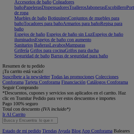
Accesorios de baño
Colgadores
baño
Papeleras
Dispensadores
Toalleros
Jaboneras
Escobillero
Port
de ropa
Muebles de baño
Botiquines
Conjuntos de muebles para
baño
Tocadores para baño
Armarios para baño
Repisa para
baño
Espejos de baño
Espejos de baño sin Luz
Espejos de baño
iluminados
Espejos de baño con aumento
Sanitarios
Bañeras
Lavabos
Mamparas
Grifería
Grifos para cocina
Grifos para ducha
Seguridad de baño
Barras de seguridad para baño
Resumen de tu pedido
¡Tu carrito está vacío!
Suscríbete a la newsletter
Todas las promociones
Colecciones
Conforama
Tarjeta Conforama
Financiación
Catálogos Conforama
Seguir Comprando
*Descuentos, cupones y servicios son aplicados en el carrito. Haz
clic en Tramitar Pedido para ver estos descuentos e importes
Pago 100% seguro
Total con descuento
(IVA incluido*)
Ir Al Carrito
Estado de mi pedido
Tiendas
Ayuda
Blog
App Conforama
Baleares