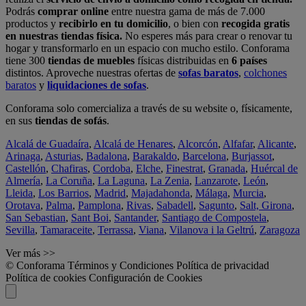
Podrás
comprar online
entre nuestra gama de más de 7.000
productos y
recibirlo en tu domicilio
, o bien con
recogida gratis
en nuestras tiendas física.
No esperes más para crear o renovar tu
hogar y transformarlo en un espacio con mucho estilo. Conforama
tiene 300
tiendas de muebles
físicas distribuidas en
6 países
distintos. Aproveche nuestras ofertas de
sofas baratos
,
colchones
baratos
y
liquidaciones de sofas
.
Conforama solo comercializa a través de su website o, físicamente,
en sus
tiendas de sofás
.
Alcalá de Guadaíra
,
Alcalá de Henares
,
Alcorcón
,
Alfafar
,
Alicante
,
Arinaga
,
Asturias
,
Badalona
,
Barakaldo
,
Barcelona
,
Burjassot
,
Castellón
,
Chafiras
,
Cordoba
,
Elche
,
Finestrat
,
Granada
,
Huércal de
Almería
,
La Coruña
,
La Laguna
,
La Zenia
,
Lanzarote
,
León
,
Lleida
,
Los Barrios
,
Madrid
,
Majadahonda
,
Málaga
,
Murcia
,
Orotava
,
Palma
,
Pamplona
,
Rivas
,
Sabadell
,
Sagunto
,
Salt, Girona
,
San Sebastian
,
Sant Boi
,
Santander
,
Santiago de Compostela
,
Sevilla
,
Tamaraceite
,
Terrassa
,
Viana
,
Vilanova i la Geltrú
,
Zaragoza
Ver más >>
© Conforama
Términos y Condiciones
Política de privacidad
Política de cookies
Configuración de Cookies