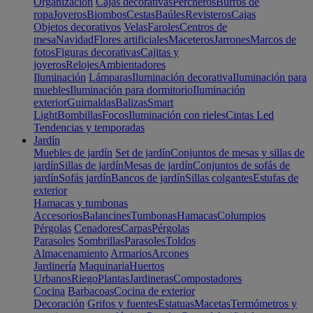
Organización
Cajas decorativas
Percheros
Burros de
ropa
Joyeros
Biombos
Cestas
Baúles
Revisteros
Cajas
Objetos decorativos
Velas
Faroles
Centros de
mesa
Navidad
Flores artificiales
Maceteros
Jarrones
Marcos de
fotos
Figuras decorativas
Cajitas y
joyeros
Relojes
Ambientadores
Iluminación
Lámparas
Iluminación decorativa
Iluminación para
muebles
Iluminación para dormitorio
Iluminación
exterior
Guirnaldas
Balizas
Smart
Light
Bombillas
Focos
Iluminación con rieles
Cintas Led
Tendencias y temporadas
Jardín
Muebles de jardín
Set de jardín
Conjuntos de mesas y sillas de
jardín
Sillas de jardín
Mesas de jardín
Conjuntos de sofás de
jardín
Sofás jardín
Bancos de jardín
Sillas colgantes
Estufas de
exterior
Hamacas y tumbonas
Accesorios
Balancines
Tumbonas
Hamacas
Columpios
Pérgolas
Cenadores
Carpas
Pérgolas
Parasoles
Sombrillas
Parasoles
Toldos
Almacenamiento
Armarios
Arcones
Jardinería
Maquinaria
Huertos
Urbanos
Riego
Plantas
Jardineras
Compostadores
Cocina
Barbacoas
Cocina de exterior
Decoración
Grifos y fuentes
Estatuas
Macetas
Termómetros y