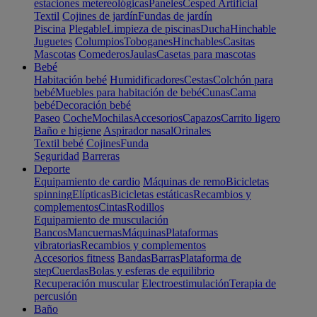
estaciones metereológicas
Paneles
Cesped Artificial
Textil
Cojines de jardín
Fundas de jardín
Piscina
Plegable
Limpieza de piscinas
Ducha
Hinchable
Juguetes
Columpios
Toboganes
Hinchables
Casitas
Mascotas
Comederos
Jaulas
Casetas para mascotas
Bebé
Habitación bebé
Humidificadores
Cestas
Colchón para
bebé
Muebles para habitación de bebé
Cunas
Cama
bebé
Decoración bebé
Paseo
Coche
Mochilas
Accesorios
Capazos
Carrito ligero
Baño e higiene
Aspirador nasal
Orinales
Textil bebé
Cojines
Funda
Seguridad
Barreras
Deporte
Equipamiento de cardio
Máquinas de remo
Bicicletas
spinning
Elípticas
Bicicletas estáticas
Recambios y
complementos
Cintas
Rodillos
Equipamiento de musculación
Bancos
Mancuernas
Máquinas
Plataformas
vibratorias
Recambios y complementos
Accesorios fitness
Bandas
Barras
Plataforma de
step
Cuerdas
Bolas y esferas de equilibrio
Recuperación muscular
Electroestimulación
Terapia de
percusión
Baño