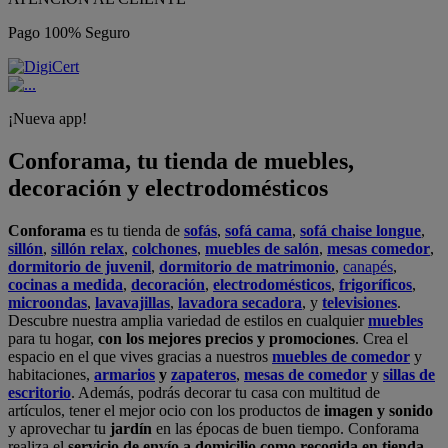
Pago 100% Seguro
¡Nueva app!
Conforama, tu tienda de muebles,
decoración y electrodomésticos
Conforama
es tu tienda de
sofás
,
sofá cama
,
sofá chaise longue
,
sillón
,
sillón relax
,
colchones
,
muebles de salón
,
mesas comedor
,
dormitorio de juvenil
,
dormitorio de matrimonio
,
canapés
,
cocinas a medida
,
decoración
,
electrodomésticos
,
frigoríficos
,
microondas
,
lavavajillas
,
lavadora secadora
, y
televisiones
.
Descubre nuestra amplia variedad de estilos en cualquier
muebles
para tu hogar,
con los mejores precios y promociones
. Crea el
espacio en el que vives gracias a nuestros
muebles de comedor
y
habitaciones,
armarios
y
zapateros
,
mesas de comedor
y
sillas de
escritorio
. Además, podrás decorar tu casa con multitud de
artículos, tener el mejor ocio con los productos de
imagen y sonido
y aprovechar tu
jardín
en las épocas de buen tiempo. Conforama
realiza el
servicio de envío a domicilio como recogida en tienda.