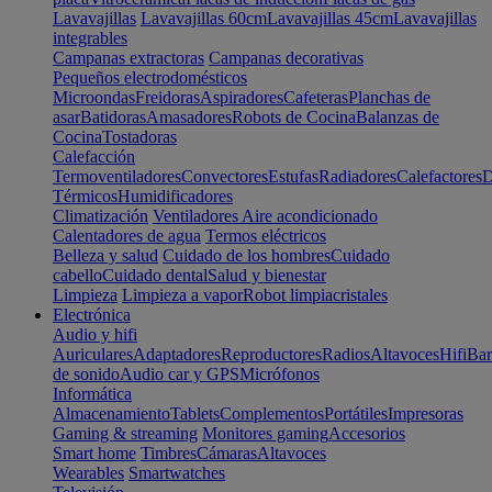
Lavavajillas
Lavavajillas 60cm
Lavavajillas 45cm
Lavavajillas
integrables
Campanas extractoras
Campanas decorativas
Pequeños electrodomésticos
Microondas
Freidoras
Aspiradores
Cafeteras
Planchas de
asar
Batidoras
Amasadores
Robots de Cocina
Balanzas de
Cocina
Tostadoras
Calefacción
Termoventiladores
Convectores
Estufas
Radiadores
Calefactores
D
Térmicos
Humidificadores
Climatización
Ventiladores
Aire acondicionado
Calentadores de agua
Termos eléctricos
Belleza y salud
Cuidado de los hombres
Cuidado
cabello
Cuidado dental
Salud y bienestar
Limpieza
Limpieza a vapor
Robot limpiacristales
Electrónica
Audio y hifi
Auriculares
Adaptadores
Reproductores
Radios
Altavoces
Hifi
Bar
de sonido
Audio car y GPS
Micrófonos
Informática
Almacenamiento
Tablets
Complementos
Portátiles
Impresoras
Gaming & streaming
Monitores gaming
Accesorios
Smart home
Timbres
Cámaras
Altavoces
Wearables
Smartwatches