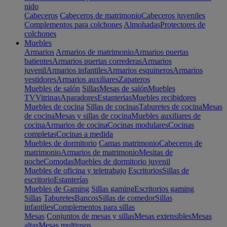
nido
Cabeceros
Cabeceros de matrimonio
Cabeceros juveniles
Complementos para colchones
Almohadas
Protectores de
colchones
Muebles
Armarios
Armarios de matrimonio
Armarios puertas
batientes
Armarios puertas correderas
Armarios
juvenil
Armarios infantiles
Armarios esquineros
Armarios
vestidores
Armarios auxiliares
Zapateros
Muebles de salón
Sillas
Mesas de salón
Muebles
TV
Vitrinas
Aparadores
Estanterias
Muebles recibidores
Muebles de cocina
Sillas de cocinas
Taburetes de cocina
Mesas
de cocina
Mesas y sillas de cocina
Muebles auxiliares de
cocina
Armarios de cocina
Cocinas modulares
Cocinas
completas
Cocinas a medida
Muebles de dormitorio
Camas matrimonio
Cabeceros de
matrimonio
Armarios de matrimonio
Mesitas de
noche
Comodas
Muebles de dormitorio juvenil
Muebles de oficina y teletrabajo
Escritorios
Sillas de
escritorio
Estanterías
Muebles de Gaming
Sillas gaming
Escritorios gaming
Sillas
Taburetes
Bancos
Sillas de comedor
Sillas
infantiles
Complementos para sillas
Mesas
Conjuntos de mesas y sillas
Mesas extensibles
Mesas
altas
Mesas multiusos