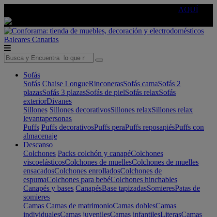
🔵Cambia tu electro con
-10% EXTRA
de descuento ☑️
AQUÍ
Baleares
Canarias
Sofás
Sofás
Chaise Longue
Rinconeras
Sofás cama
Sofás 2
plazas
Sofás 3 plazas
Sofás de piel
Sofás relax
Sofás
exterior
Divanes
Sillones
Sillones decorativos
Sillones relax
Sillones relax
levantapersonas
Puffs
Puffs decorativos
Puffs pera
Puffs reposapiés
Puffs con
almacenaje
Descanso
Colchones
Packs colchón y canapé
Colchones
viscoelásticos
Colchones de muelles
Colchones de muelles
ensacados
Colchones enrollados
Colchones de
espuma
Colchones para bebé
Colchones hinchables
Canapés y bases
Canapés
Base tapizadas
Somieres
Patas de
somieres
Camas
Camas de matrimonio
Camas dobles
Camas
individuales
Camas juveniles
Camas infantiles
Literas
Camas