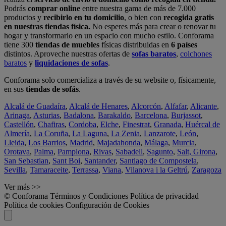
Podrás
comprar online
entre nuestra gama de más de 7.000
productos y
recibirlo en tu domicilio
, o bien con
recogida gratis
en nuestras tiendas física.
No esperes más para crear o renovar tu
hogar y transformarlo en un espacio con mucho estilo. Conforama
tiene 300
tiendas de muebles
físicas distribuidas en
6 países
distintos. Aproveche nuestras ofertas de
sofas baratos
,
colchones
baratos
y
liquidaciones de sofas
.
Conforama solo comercializa a través de su website o, físicamente,
en sus
tiendas de sofás
.
Alcalá de Guadaíra
,
Alcalá de Henares
,
Alcorcón
,
Alfafar
,
Alicante
,
Arinaga
,
Asturias
,
Badalona
,
Barakaldo
,
Barcelona
,
Burjassot
,
Castellón
,
Chafiras
,
Cordoba
,
Elche
,
Finestrat
,
Granada
,
Huércal de
Almería
,
La Coruña
,
La Laguna
,
La Zenia
,
Lanzarote
,
León
,
Lleida
,
Los Barrios
,
Madrid
,
Majadahonda
,
Málaga
,
Murcia
,
Orotava
,
Palma
,
Pamplona
,
Rivas
,
Sabadell
,
Sagunto
,
Salt, Girona
,
San Sebastian
,
Sant Boi
,
Santander
,
Santiago de Compostela
,
Sevilla
,
Tamaraceite
,
Terrassa
,
Viana
,
Vilanova i la Geltrú
,
Zaragoza
Ver más >>
© Conforama
Términos y Condiciones
Política de privacidad
Política de cookies
Configuración de Cookies