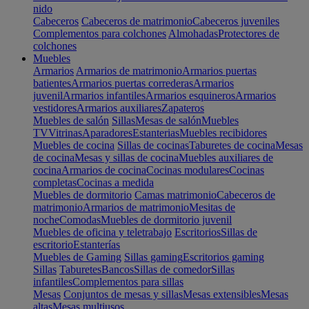
nido
Cabeceros
Cabeceros de matrimonio
Cabeceros juveniles
Complementos para colchones
Almohadas
Protectores de
colchones
Muebles
Armarios
Armarios de matrimonio
Armarios puertas
batientes
Armarios puertas correderas
Armarios
juvenil
Armarios infantiles
Armarios esquineros
Armarios
vestidores
Armarios auxiliares
Zapateros
Muebles de salón
Sillas
Mesas de salón
Muebles
TV
Vitrinas
Aparadores
Estanterias
Muebles recibidores
Muebles de cocina
Sillas de cocinas
Taburetes de cocina
Mesas
de cocina
Mesas y sillas de cocina
Muebles auxiliares de
cocina
Armarios de cocina
Cocinas modulares
Cocinas
completas
Cocinas a medida
Muebles de dormitorio
Camas matrimonio
Cabeceros de
matrimonio
Armarios de matrimonio
Mesitas de
noche
Comodas
Muebles de dormitorio juvenil
Muebles de oficina y teletrabajo
Escritorios
Sillas de
escritorio
Estanterías
Muebles de Gaming
Sillas gaming
Escritorios gaming
Sillas
Taburetes
Bancos
Sillas de comedor
Sillas
infantiles
Complementos para sillas
Mesas
Conjuntos de mesas y sillas
Mesas extensibles
Mesas
altas
Mesas multiusos