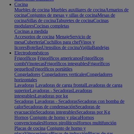
Cocina
Muebles de cocina
Muebles auxiliares de cocina
Armarios de
cocina
Conjuntos de mesas y sillas de cocina
Mesas de
cocina
Sillas de cocina
Taburetes de cocina
Cocinas
modulares
Cocinas completas
Cocinas a medida
Accesorios de cocina
Menaje
Servicio de
mesa
Cubertería
Cuchillos para chef
Vinos y
licores
Botellas
Utensilios de cocina
Vajilla
Bandejas
Electrodomésticos
Frigoríficos
Frigoríficos americanos
Frigoríficos
combi
Vinotecas
Frigoríficos integrables
Frigoríficos
pequeños
Frigoríficos portátiles
Congeladores
Congeladores verticales
Congeladores
horizontales
Lavadoras
Lavadoras de carga frontal
Lavadoras de carga
superior
Lavadoras - Secadoras
Lavadoras
integrables
Lavadoras por kg
Secadoras
Lavadoras - Secadoras
Secadoras con bomba de
calor
Secadoras de condensación
Secadoras de
evacuación
Secadoras integrables
Secadoras por Kg
Hornos
Conjunto de horno y placa
Hornos
convencionales
Hornos pirolíticos
Hornos multifunción
Placas de cocina
Conjunto de horno y
placa
Vitrocerámica
Placas de inducción
Placas de gas