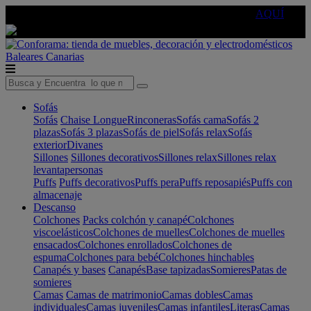
🔵Cambia tu electro con
-10% EXTRA
de descuento ☑️
AQUÍ
Baleares
Canarias
Sofás
Sofás
Chaise Longue
Rinconeras
Sofás cama
Sofás 2
plazas
Sofás 3 plazas
Sofás de piel
Sofás relax
Sofás
exterior
Divanes
Sillones
Sillones decorativos
Sillones relax
Sillones relax
levantapersonas
Puffs
Puffs decorativos
Puffs pera
Puffs reposapiés
Puffs con
almacenaje
Descanso
Colchones
Packs colchón y canapé
Colchones
viscoelásticos
Colchones de muelles
Colchones de muelles
ensacados
Colchones enrollados
Colchones de
espuma
Colchones para bebé
Colchones hinchables
Canapés y bases
Canapés
Base tapizadas
Somieres
Patas de
somieres
Camas
Camas de matrimonio
Camas dobles
Camas
individuales
Camas juveniles
Camas infantiles
Literas
Camas