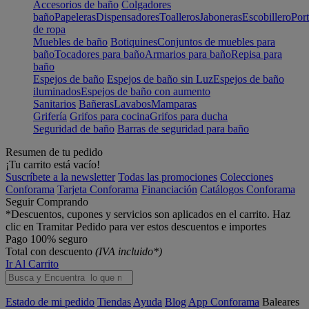
Accesorios de baño
Colgadores
baño
Papeleras
Dispensadores
Toalleros
Jaboneras
Escobillero
Port
de ropa
Muebles de baño
Botiquines
Conjuntos de muebles para
baño
Tocadores para baño
Armarios para baño
Repisa para
baño
Espejos de baño
Espejos de baño sin Luz
Espejos de baño
iluminados
Espejos de baño con aumento
Sanitarios
Bañeras
Lavabos
Mamparas
Grifería
Grifos para cocina
Grifos para ducha
Seguridad de baño
Barras de seguridad para baño
Resumen de tu pedido
¡Tu carrito está vacío!
Suscríbete a la newsletter
Todas las promociones
Colecciones
Conforama
Tarjeta Conforama
Financiación
Catálogos Conforama
Seguir Comprando
*Descuentos, cupones y servicios son aplicados en el carrito. Haz
clic en Tramitar Pedido para ver estos descuentos e importes
Pago 100% seguro
Total con descuento
(IVA incluido*)
Ir Al Carrito
Estado de mi pedido
Tiendas
Ayuda
Blog
App Conforama
Baleares