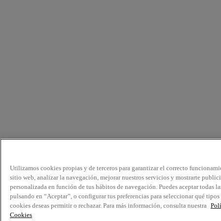
Utilizamos cookies propias y de terceros para garantizar el correcto funcionami
sitio web, analizar la navegación, mejorar nuestros servicios y mostrarte public
personalizada en función de tus hábitos de navegación. Puedes aceptar todas la
pulsando en “Aceptar”, o configurar tus preferencias para seleccionar qué tipos
cookies deseas permitir o rechazar. Para más información, consulta nuestra
Pol
Cookies