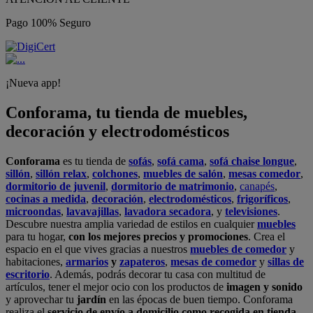
Pago 100% Seguro
¡Nueva app!
Conforama, tu tienda de muebles,
decoración y electrodomésticos
Conforama
es tu tienda de
sofás
,
sofá cama
,
sofá chaise longue
,
sillón
,
sillón relax
,
colchones
,
muebles de salón
,
mesas comedor
,
dormitorio de juvenil
,
dormitorio de matrimonio
,
canapés
,
cocinas a medida
,
decoración
,
electrodomésticos
,
frigoríficos
,
microondas
,
lavavajillas
,
lavadora secadora
, y
televisiones
.
Descubre nuestra amplia variedad de estilos en cualquier
muebles
para tu hogar,
con los mejores precios y promociones
. Crea el
espacio en el que vives gracias a nuestros
muebles de comedor
y
habitaciones,
armarios
y
zapateros
,
mesas de comedor
y
sillas de
escritorio
. Además, podrás decorar tu casa con multitud de
artículos, tener el mejor ocio con los productos de
imagen y sonido
y aprovechar tu
jardín
en las épocas de buen tiempo. Conforama
realiza el
servicio de envío a domicilio como recogida en tienda.