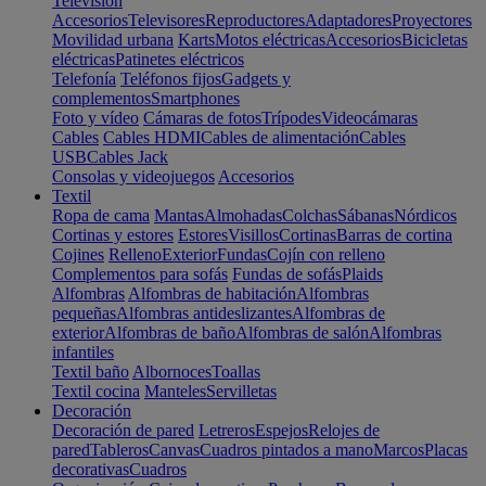
Televisión
Accesorios
Televisores
Reproductores
Adaptadores
Proyectores
Movilidad urbana
Karts
Motos eléctricas
Accesorios
Bicicletas
eléctricas
Patinetes eléctricos
Telefonía
Teléfonos fijos
Gadgets y
complementos
Smartphones
Foto y vídeo
Cámaras de fotos
Trípodes
Videocámaras
Cables
Cables HDMI
Cables de alimentación
Cables
USB
Cables Jack
Consolas y videojuegos
Accesorios
Textil
Ropa de cama
Mantas
Almohadas
Colchas
Sábanas
Nórdicos
Cortinas y estores
Estores
Visillos
Cortinas
Barras de cortina
Cojines
Relleno
Exterior
Fundas
Cojín con relleno
Complementos para sofás
Fundas de sofás
Plaids
Alfombras
Alfombras de habitación
Alfombras
pequeñas
Alfombras antideslizantes
Alfombras de
exterior
Alfombras de baño
Alfombras de salón
Alfombras
infantiles
Textil baño
Albornoces
Toallas
Textil cocina
Manteles
Servilletas
Decoración
Decoración de pared
Letreros
Espejos
Relojes de
pared
Tableros
Canvas
Cuadros pintados a mano
Marcos
Placas
decorativas
Cuadros