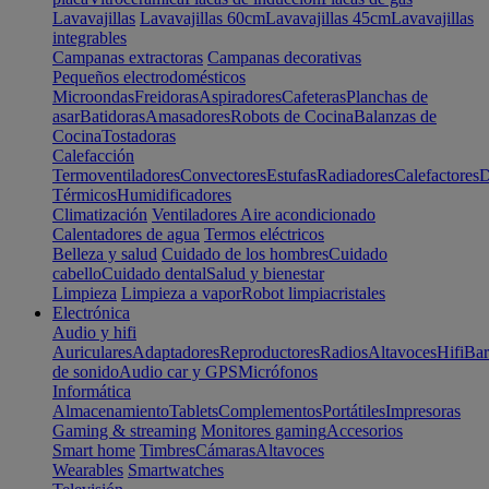
Lavavajillas
Lavavajillas 60cm
Lavavajillas 45cm
Lavavajillas
integrables
Campanas extractoras
Campanas decorativas
Pequeños electrodomésticos
Microondas
Freidoras
Aspiradores
Cafeteras
Planchas de
asar
Batidoras
Amasadores
Robots de Cocina
Balanzas de
Cocina
Tostadoras
Calefacción
Termoventiladores
Convectores
Estufas
Radiadores
Calefactores
D
Térmicos
Humidificadores
Climatización
Ventiladores
Aire acondicionado
Calentadores de agua
Termos eléctricos
Belleza y salud
Cuidado de los hombres
Cuidado
cabello
Cuidado dental
Salud y bienestar
Limpieza
Limpieza a vapor
Robot limpiacristales
Electrónica
Audio y hifi
Auriculares
Adaptadores
Reproductores
Radios
Altavoces
Hifi
Bar
de sonido
Audio car y GPS
Micrófonos
Informática
Almacenamiento
Tablets
Complementos
Portátiles
Impresoras
Gaming & streaming
Monitores gaming
Accesorios
Smart home
Timbres
Cámaras
Altavoces
Wearables
Smartwatches