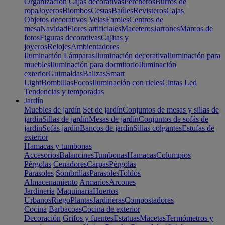
Organización
Cajas decorativas
Percheros
Burros de
ropa
Joyeros
Biombos
Cestas
Baúles
Revisteros
Cajas
Objetos decorativos
Velas
Faroles
Centros de
mesa
Navidad
Flores artificiales
Maceteros
Jarrones
Marcos de
fotos
Figuras decorativas
Cajitas y
joyeros
Relojes
Ambientadores
Iluminación
Lámparas
Iluminación decorativa
Iluminación para
muebles
Iluminación para dormitorio
Iluminación
exterior
Guirnaldas
Balizas
Smart
Light
Bombillas
Focos
Iluminación con rieles
Cintas Led
Tendencias y temporadas
Jardín
Muebles de jardín
Set de jardín
Conjuntos de mesas y sillas de
jardín
Sillas de jardín
Mesas de jardín
Conjuntos de sofás de
jardín
Sofás jardín
Bancos de jardín
Sillas colgantes
Estufas de
exterior
Hamacas y tumbonas
Accesorios
Balancines
Tumbonas
Hamacas
Columpios
Pérgolas
Cenadores
Carpas
Pérgolas
Parasoles
Sombrillas
Parasoles
Toldos
Almacenamiento
Armarios
Arcones
Jardinería
Maquinaria
Huertos
Urbanos
Riego
Plantas
Jardineras
Compostadores
Cocina
Barbacoas
Cocina de exterior
Decoración
Grifos y fuentes
Estatuas
Macetas
Termómetros y