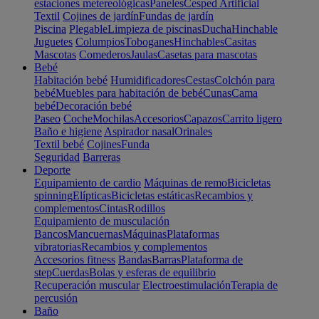
estaciones metereológicas
Paneles
Cesped Artificial
Textil
Cojines de jardín
Fundas de jardín
Piscina
Plegable
Limpieza de piscinas
Ducha
Hinchable
Juguetes
Columpios
Toboganes
Hinchables
Casitas
Mascotas
Comederos
Jaulas
Casetas para mascotas
Bebé
Habitación bebé
Humidificadores
Cestas
Colchón para
bebé
Muebles para habitación de bebé
Cunas
Cama
bebé
Decoración bebé
Paseo
Coche
Mochilas
Accesorios
Capazos
Carrito ligero
Baño e higiene
Aspirador nasal
Orinales
Textil bebé
Cojines
Funda
Seguridad
Barreras
Deporte
Equipamiento de cardio
Máquinas de remo
Bicicletas
spinning
Elípticas
Bicicletas estáticas
Recambios y
complementos
Cintas
Rodillos
Equipamiento de musculación
Bancos
Mancuernas
Máquinas
Plataformas
vibratorias
Recambios y complementos
Accesorios fitness
Bandas
Barras
Plataforma de
step
Cuerdas
Bolas y esferas de equilibrio
Recuperación muscular
Electroestimulación
Terapia de
percusión
Baño