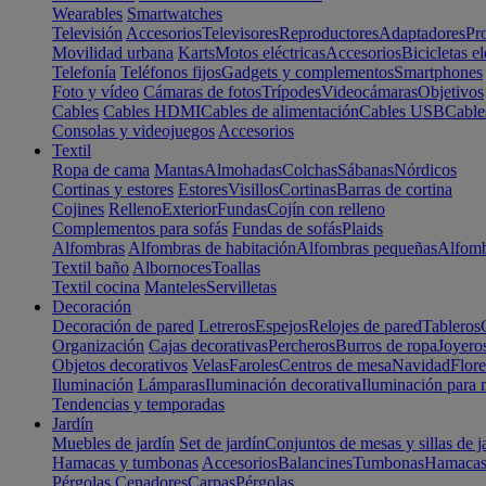
Wearables
Smartwatches
Televisión
Accesorios
Televisores
Reproductores
Adaptadores
Pr
Movilidad urbana
Karts
Motos eléctricas
Accesorios
Bicicletas el
Telefonía
Teléfonos fijos
Gadgets y complementos
Smartphones
Foto y vídeo
Cámaras de fotos
Trípodes
Videocámaras
Objetivos
Cables
Cables HDMI
Cables de alimentación
Cables USB
Cable
Consolas y videojuegos
Accesorios
Textil
Ropa de cama
Mantas
Almohadas
Colchas
Sábanas
Nórdicos
Cortinas y estores
Estores
Visillos
Cortinas
Barras de cortina
Cojines
Relleno
Exterior
Fundas
Cojín con relleno
Complementos para sofás
Fundas de sofás
Plaids
Alfombras
Alfombras de habitación
Alfombras pequeñas
Alfomb
Textil baño
Albornoces
Toallas
Textil cocina
Manteles
Servilletas
Decoración
Decoración de pared
Letreros
Espejos
Relojes de pared
Tableros
Organización
Cajas decorativas
Percheros
Burros de ropa
Joyero
Objetos decorativos
Velas
Faroles
Centros de mesa
Navidad
Flore
Iluminación
Lámparas
Iluminación decorativa
Iluminación para 
Tendencias y temporadas
Jardín
Muebles de jardín
Set de jardín
Conjuntos de mesas y sillas de j
Hamacas y tumbonas
Accesorios
Balancines
Tumbonas
Hamaca
Pérgolas
Cenadores
Carpas
Pérgolas