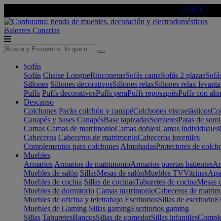
🔵Cambia tu electro con
-10% EXTRA
de descuento ☑️
AQUÍ
Baleares
Canarias
Sofás
Sofás
Chaise Longue
Rinconeras
Sofás cama
Sofás 2 plazas
Sofá
Sillones
Sillones decorativos
Sillones relax
Sillones relax levant
Puffs
Puffs decorativos
Puffs pera
Puffs reposapiés
Puffs con al
Descanso
Colchones
Packs colchón y canapé
Colchones viscoelásticos
Col
Canapés y bases
Canapés
Base tapizadas
Somieres
Patas de somi
Camas
Camas de matrimonio
Camas dobles
Camas individuales
Cabeceros
Cabeceros de matrimonio
Cabeceros juveniles
Complementos para colchones
Almohadas
Protectores de colch
Muebles
Armarios
Armarios de matrimonio
Armarios puertas batientes
Ar
Muebles de salón
Sillas
Mesas de salón
Muebles TV
Vitrinas
Apa
Muebles de cocina
Sillas de cocinas
Taburetes de cocina
Mesas d
Muebles de dormitorio
Camas matrimonio
Cabeceros de matrim
Muebles de oficina y teletrabajo
Escritorios
Sillas de escritorio
Es
Muebles de Gaming
Sillas gaming
Escritorios gaming
Sillas
Taburetes
Bancos
Sillas de comedor
Sillas infantiles
Complem