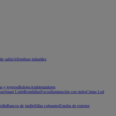
de salón
Alfombras infantiles
as y joyeros
Relojes
Ambientadores
zas
Smart Light
Bombillas
Focos
Iluminación con rieles
Cintas Led
ardín
Bancos de jardín
Sillas colgantes
Estufas de exterior