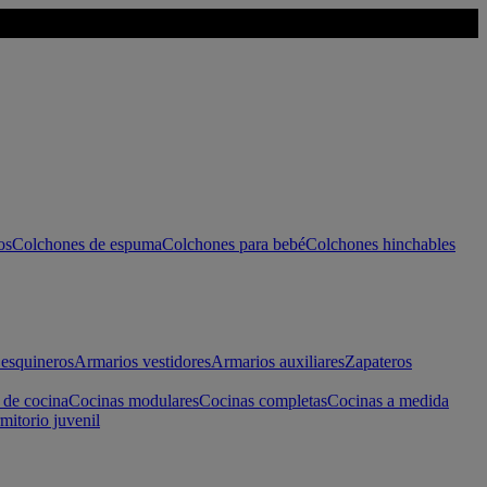
os
Colchones de espuma
Colchones para bebé
Colchones hinchables
esquineros
Armarios vestidores
Armarios auxiliares
Zapateros
 de cocina
Cocinas modulares
Cocinas completas
Cocinas a medida
mitorio juvenil