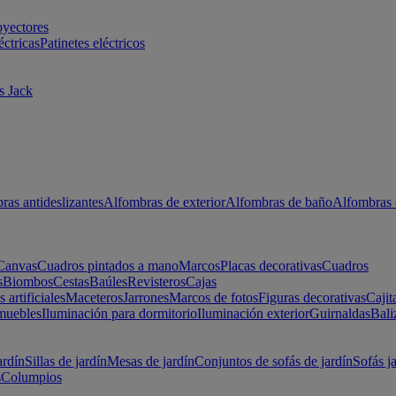
oyectores
éctricas
Patinetes eléctricos
s Jack
ras antideslizantes
Alfombras de exterior
Alfombras de baño
Alfombras 
Canvas
Cuadros pintados a mano
Marcos
Placas decorativas
Cuadros
s
Biombos
Cestas
Baúles
Revisteros
Cajas
s artificiales
Maceteros
Jarrones
Marcos de fotos
Figuras decorativas
Cajit
muebles
Iluminación para dormitorio
Iluminación exterior
Guirnaldas
Bali
ardín
Sillas de jardín
Mesas de jardín
Conjuntos de sofás de jardín
Sofás j
s
Columpios