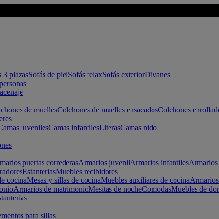
s 3 plazas
Sofás de piel
Sofás relax
Sofás exterior
Divanes
apersonas
macenaje
chones de muelles
Colchones de muelles ensacados
Colchones enrollad
eres
Camas juveniles
Camas infantiles
Literas
Camas nido
ones
marios puertas correderas
Armarios juvenil
Armarios infantiles
Armarios 
radores
Estanterias
Muebles recibidores
e cocina
Mesas y sillas de cocina
Muebles auxiliares de cocina
Armarios
onio
Armarios de matrimonio
Mesitas de noche
Comodas
Muebles de dor
tanterías
entos para sillas