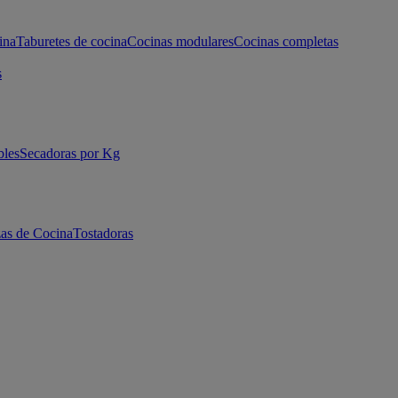
ina
Taburetes de cocina
Cocinas modulares
Cocinas completas
s
bles
Secadoras por Kg
as de Cocina
Tostadoras