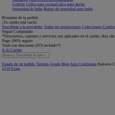
Grifería
Grifos para cocina
Grifos para ducha
Seguridad de baño
Barras de seguridad para baño
Resumen de tu pedido
¡Tu carrito está vacío!
Suscríbete a la newsletter
Todas las promociones
Colecciones Confo
Seguir Comprando
*Descuentos, cupones y servicios son aplicados en el carrito. Haz cli
Pago 100% seguro
Total con descuento
(IVA incluido*)
Ir Al Carrito
Estado de mi pedido
Tiendas
Ayuda
Blog
App Conforama
Baleares
C