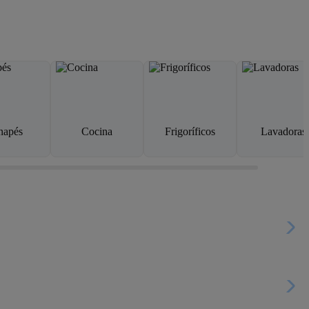
napés
Cocina
Frigoríficos
Lavadoras