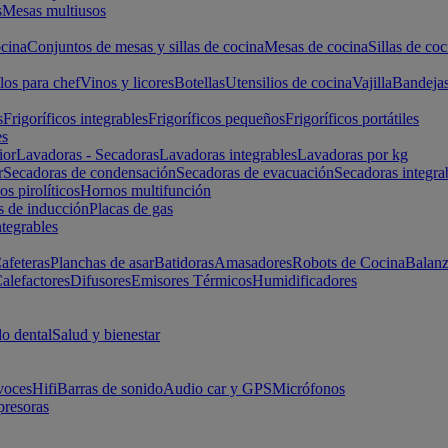
s
Mesas multiusos
cina
Conjuntos de mesas y sillas de cocina
Mesas de cocina
Sillas de coc
los para chef
Vinos y licores
Botellas
Utensilios de cocina
Vajilla
Bandeja
s
Frigoríficos integrables
Frigoríficos pequeños
Frigoríficos portátiles
es
ior
Lavadoras - Secadoras
Lavadoras integrables
Lavadoras por kg
r
Secadoras de condensación
Secadoras de evacuación
Secadoras integra
s pirolíticos
Hornos multifunción
s de inducción
Placas de gas
ntegrables
afeteras
Planchas de asar
Batidoras
Amasadores
Robots de Cocina
Balanz
alefactores
Difusores
Emisores Térmicos
Humidificadores
o dental
Salud y bienestar
voces
Hifi
Barras de sonido
Audio car y GPS
Micrófonos
presoras