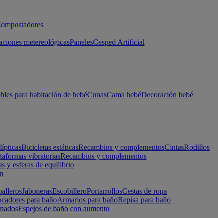
ompostadores
aciones metereológicas
Paneles
Cesped Artificial
les para habitación de bebé
Cunas
Cama bebé
Decoración bebé
lípticas
Bicicletas estáticas
Recambios y complementos
Cintas
Rodillos
taformas vibratorias
Recambios y complementos
s y esferas de equilibrio
ón
alleros
Jaboneras
Escobillero
Portarrollos
Cestas de ropa
cadores para baño
Armarios para baño
Repisa para baño
inados
Espejos de baño con aumento