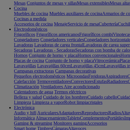
Mesas
Conjuntos de mesas y sillas
Mesas extensibles
Mesas alta
Cocina
Muebles de cocina
Muebles auxiliares de cocina
Armarios de co
Cocinas a medida
Accesorios de cocina
Menaje
Servicio de mesa
Cubertería
Cuchil
Electrodomésticos
Frigoríficos
Frigoríficos americanos
Frigoríficos combi
Vinoteca
Congeladores
Congeladores verticales
Congeladores horizontal
Lavadoras
Lavadoras de carga frontal
Lavadoras de carga super
Secadoras
Lavadoras - Secadoras
Secadoras con bomba de calo
Hornos
Conjunto de horno y placa
Hornos convencionales
Horno
Placas de cocina
Conjunto de horno y placa
Vitrocerámica
Placa
Lavavajillas
Lavavajillas 60cm
Lavavajillas 45cm
Lavavajillas i
Campanas extractoras
Campanas decorativas
Pequeños electrodomésticos
Microondas
Freidoras
Aspiradores
C
Calefacción
Termoventiladores
Convectores
Estufas
Radiadores
C
Climatización
Ventiladores
Aire acondicionado
Calentadores de agua
Termos eléctricos
Belleza y salud
Cuidado de los hombres
Cuidado cabello
Cuidad
Limpieza
Limpieza a vapor
Robot limpiacristales
Electrónica
Audio y hifi
Auriculares
Adaptadores
Reproductores
Radios
Alta
Informática
Almacenamiento
Tablets
Complementos
Portátiles
Im
Gaming & streaming
Monitores gaming
Accesorios
Smart home
Timbres
Cámaras
Altavoces