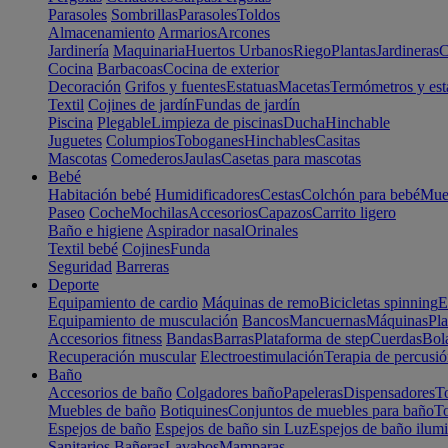
Parasoles
Sombrillas
Parasoles
Toldos
Almacenamiento
Armarios
Arcones
Jardinería
Maquinaria
Huertos Urbanos
Riego
Plantas
Jardineras
C
Cocina
Barbacoas
Cocina de exterior
Decoración
Grifos y fuentes
Estatuas
Macetas
Termómetros y est
Textil
Cojines de jardín
Fundas de jardín
Piscina
Plegable
Limpieza de piscinas
Ducha
Hinchable
Juguetes
Columpios
Toboganes
Hinchables
Casitas
Mascotas
Comederos
Jaulas
Casetas para mascotas
Bebé
Habitación bebé
Humidificadores
Cestas
Colchón para bebé
Mueb
Paseo
Coche
Mochilas
Accesorios
Capazos
Carrito ligero
Baño e higiene
Aspirador nasal
Orinales
Textil bebé
Cojines
Funda
Seguridad
Barreras
Deporte
Equipamiento de cardio
Máquinas de remo
Bicicletas spinning
E
Equipamiento de musculación
Bancos
Mancuernas
Máquinas
Pla
Accesorios fitness
Bandas
Barras
Plataforma de step
Cuerdas
Bola
Recuperación muscular
Electroestimulación
Terapia de percusi
Baño
Accesorios de baño
Colgadores baño
Papeleras
Dispensadores
To
Muebles de baño
Botiquines
Conjuntos de muebles para baño
To
Espejos de baño
Espejos de baño sin Luz
Espejos de baño ilum
Sanitarios
Bañeras
Lavabos
Mamparas