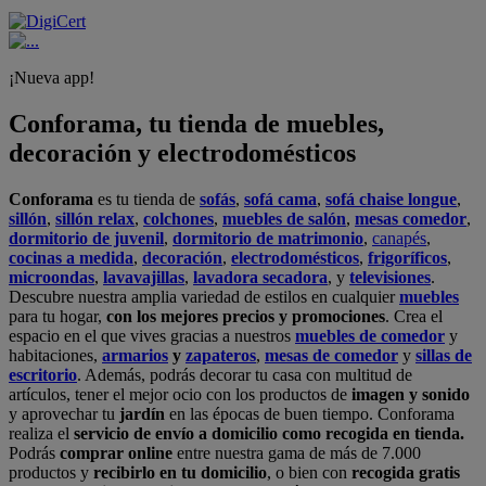
¡Nueva app!
Conforama, tu tienda de muebles,
decoración y electrodomésticos
Conforama
es tu tienda de
sofás
,
sofá cama
,
sofá chaise longue
,
sillón
,
sillón relax
,
colchones
,
muebles de salón
,
mesas comedor
,
dormitorio de juvenil
,
dormitorio de matrimonio
,
canapés
,
cocinas a medida
,
decoración
,
electrodomésticos
,
frigoríficos
,
microondas
,
lavavajillas
,
lavadora secadora
, y
televisiones
.
Descubre nuestra amplia variedad de estilos en cualquier
muebles
para tu hogar,
con los mejores precios y promociones
. Crea el
espacio en el que vives gracias a nuestros
muebles de comedor
y
habitaciones,
armarios
y
zapateros
,
mesas de comedor
y
sillas de
escritorio
. Además, podrás decorar tu casa con multitud de
artículos, tener el mejor ocio con los productos de
imagen y sonido
y aprovechar tu
jardín
en las épocas de buen tiempo. Conforama
realiza el
servicio de envío a domicilio como recogida en tienda.
Podrás
comprar online
entre nuestra gama de más de 7.000
productos y
recibirlo en tu domicilio
, o bien con
recogida gratis