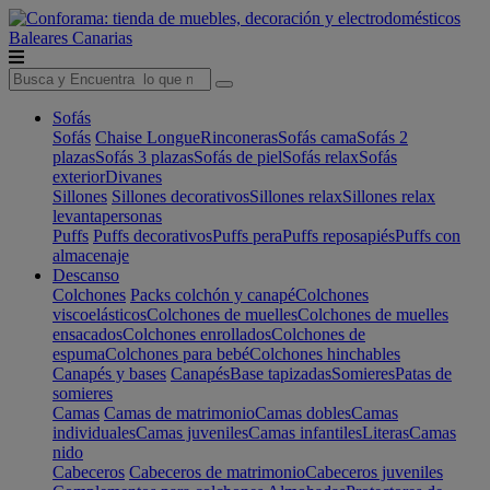
Baleares
Canarias
Sofás
Sofás
Chaise Longue
Rinconeras
Sofás cama
Sofás 2
plazas
Sofás 3 plazas
Sofás de piel
Sofás relax
Sofás
exterior
Divanes
Sillones
Sillones decorativos
Sillones relax
Sillones relax
levantapersonas
Puffs
Puffs decorativos
Puffs pera
Puffs reposapiés
Puffs con
almacenaje
Descanso
Colchones
Packs colchón y canapé
Colchones
viscoelásticos
Colchones de muelles
Colchones de muelles
ensacados
Colchones enrollados
Colchones de
espuma
Colchones para bebé
Colchones hinchables
Canapés y bases
Canapés
Base tapizadas
Somieres
Patas de
somieres
Camas
Camas de matrimonio
Camas dobles
Camas
individuales
Camas juveniles
Camas infantiles
Literas
Camas
nido
Cabeceros
Cabeceros de matrimonio
Cabeceros juveniles