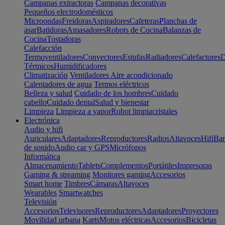
Campanas extractoras
Campanas decorativas
Pequeños electrodomésticos
Microondas
Freidoras
Aspiradores
Cafeteras
Planchas de
asar
Batidoras
Amasadores
Robots de Cocina
Balanzas de
Cocina
Tostadoras
Calefacción
Termoventiladores
Convectores
Estufas
Radiadores
Calefactores
D
Térmicos
Humidificadores
Climatización
Ventiladores
Aire acondicionado
Calentadores de agua
Termos eléctricos
Belleza y salud
Cuidado de los hombres
Cuidado
cabello
Cuidado dental
Salud y bienestar
Limpieza
Limpieza a vapor
Robot limpiacristales
Electrónica
Audio y hifi
Auriculares
Adaptadores
Reproductores
Radios
Altavoces
Hifi
Bar
de sonido
Audio car y GPS
Micrófonos
Informática
Almacenamiento
Tablets
Complementos
Portátiles
Impresoras
Gaming & streaming
Monitores gaming
Accesorios
Smart home
Timbres
Cámaras
Altavoces
Wearables
Smartwatches
Televisión
Accesorios
Televisores
Reproductores
Adaptadores
Proyectores
Movilidad urbana
Karts
Motos eléctricas
Accesorios
Bicicletas