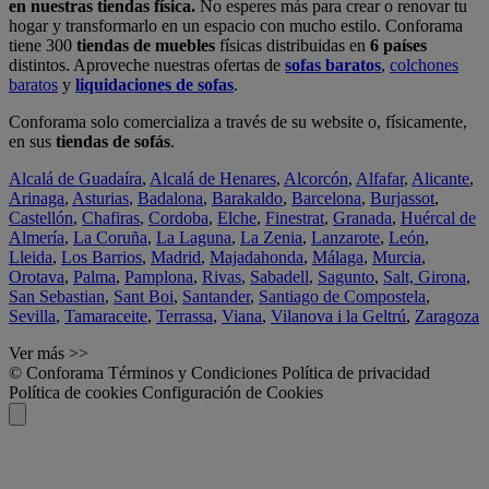
en nuestras tiendas física.
No esperes más para crear o renovar tu
hogar y transformarlo en un espacio con mucho estilo. Conforama
tiene 300
tiendas de muebles
físicas distribuidas en
6 países
distintos. Aproveche nuestras ofertas de
sofas baratos
,
colchones
baratos
y
liquidaciones de sofas
.
Conforama solo comercializa a través de su website o, físicamente,
en sus
tiendas de sofás
.
Alcalá de Guadaíra
,
Alcalá de Henares
,
Alcorcón
,
Alfafar
,
Alicante
,
Arinaga
,
Asturias
,
Badalona
,
Barakaldo
,
Barcelona
,
Burjassot
,
Castellón
,
Chafiras
,
Cordoba
,
Elche
,
Finestrat
,
Granada
,
Huércal de
Almería
,
La Coruña
,
La Laguna
,
La Zenia
,
Lanzarote
,
León
,
Lleida
,
Los Barrios
,
Madrid
,
Majadahonda
,
Málaga
,
Murcia
,
Orotava
,
Palma
,
Pamplona
,
Rivas
,
Sabadell
,
Sagunto
,
Salt, Girona
,
San Sebastian
,
Sant Boi
,
Santander
,
Santiago de Compostela
,
Sevilla
,
Tamaraceite
,
Terrassa
,
Viana
,
Vilanova i la Geltrú
,
Zaragoza
Ver más >>
© Conforama
Términos y Condiciones
Política de privacidad
Política de cookies
Configuración de Cookies