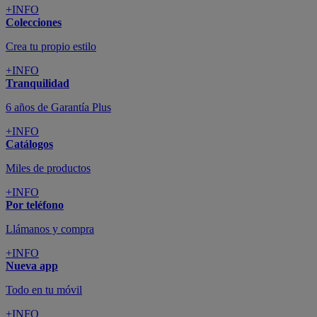
+INFO
Colecciones
Crea tu propio estilo
+INFO
Tranquilidad
6 años de Garantía Plus
+INFO
Catálogos
Miles de productos
+INFO
Por teléfono
Llámanos y compra
+INFO
Nueva app
Todo en tu móvil
+INFO