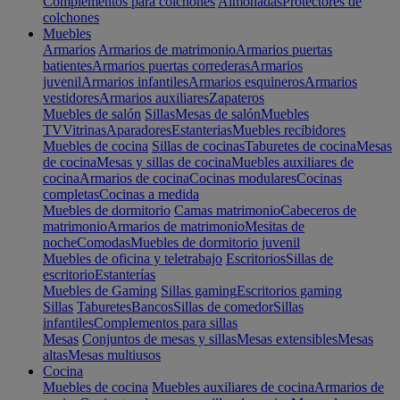
Complementos para colchones
Almohadas
Protectores de
colchones
Muebles
Armarios
Armarios de matrimonio
Armarios puertas
batientes
Armarios puertas correderas
Armarios
juvenil
Armarios infantiles
Armarios esquineros
Armarios
vestidores
Armarios auxiliares
Zapateros
Muebles de salón
Sillas
Mesas de salón
Muebles
TV
Vitrinas
Aparadores
Estanterias
Muebles recibidores
Muebles de cocina
Sillas de cocinas
Taburetes de cocina
Mesas
de cocina
Mesas y sillas de cocina
Muebles auxiliares de
cocina
Armarios de cocina
Cocinas modulares
Cocinas
completas
Cocinas a medida
Muebles de dormitorio
Camas matrimonio
Cabeceros de
matrimonio
Armarios de matrimonio
Mesitas de
noche
Comodas
Muebles de dormitorio juvenil
Muebles de oficina y teletrabajo
Escritorios
Sillas de
escritorio
Estanterías
Muebles de Gaming
Sillas gaming
Escritorios gaming
Sillas
Taburetes
Bancos
Sillas de comedor
Sillas
infantiles
Complementos para sillas
Mesas
Conjuntos de mesas y sillas
Mesas extensibles
Mesas
altas
Mesas multiusos
Cocina
Muebles de cocina
Muebles auxiliares de cocina
Armarios de