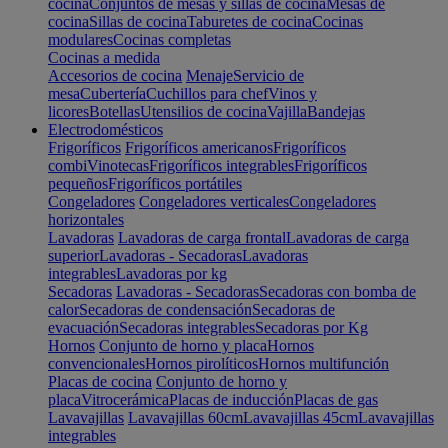
cocina
Conjuntos de mesas y sillas de cocina
Mesas de
cocina
Sillas de cocina
Taburetes de cocina
Cocinas
modulares
Cocinas completas
Cocinas a medida
Accesorios de cocina
Menaje
Servicio de
mesa
Cubertería
Cuchillos para chef
Vinos y
licores
Botellas
Utensilios de cocina
Vajilla
Bandejas
Electrodomésticos
Frigoríficos
Frigoríficos americanos
Frigoríficos
combi
Vinotecas
Frigoríficos integrables
Frigoríficos
pequeños
Frigoríficos portátiles
Congeladores
Congeladores verticales
Congeladores
horizontales
Lavadoras
Lavadoras de carga frontal
Lavadoras de carga
superior
Lavadoras - Secadoras
Lavadoras
integrables
Lavadoras por kg
Secadoras
Lavadoras - Secadoras
Secadoras con bomba de
calor
Secadoras de condensación
Secadoras de
evacuación
Secadoras integrables
Secadoras por Kg
Hornos
Conjunto de horno y placa
Hornos
convencionales
Hornos pirolíticos
Hornos multifunción
Placas de cocina
Conjunto de horno y
placa
Vitrocerámica
Placas de inducción
Placas de gas
Lavavajillas
Lavavajillas 60cm
Lavavajillas 45cm
Lavavajillas
integrables