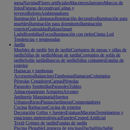
mesa
Navidad
Flores artificiales
Maceteros
Jarrones
Marcos de
fotos
Figuras decorativas
Cajitas y
joyeros
Relojes
Ambientadores
Iluminación
Lámparas
Iluminación decorativa
Iluminación para
muebles
Iluminación para dormitorio
Iluminación
exterior
Guirnaldas
Balizas
Smart
Light
Bombillas
Focos
Iluminación con rieles
Cintas Led
Tendencias y temporadas
Jardín
Muebles de jardín
Set de jardín
Conjuntos de mesas y sillas de
jardín
Sillas de jardín
Mesas de jardín
Conjuntos de sofás de
jardín
Sofás jardín
Bancos de jardín
Sillas colgantes
Estufas de
exterior
Hamacas y tumbonas
Accesorios
Balancines
Tumbonas
Hamacas
Columpios
Pérgolas
Cenadores
Carpas
Pérgolas
Parasoles
Sombrillas
Parasoles
Toldos
Almacenamiento
Armarios
Arcones
Jardinería
Maquinaria
Huertos
Urbanos
Riego
Plantas
Jardineras
Compostadores
Cocina
Barbacoas
Cocina de exterior
Decoración
Grifos y fuentes
Estatuas
Macetas
Termómetros y
estaciones metereológicas
Paneles
Cesped Artificial
Textil
Cojines de jardín
Fundas de jardín
Piscina
Plegable
Limpieza de piscinas
Ducha
Hinchable