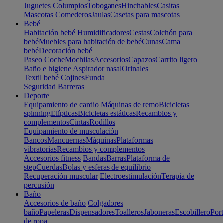
Juguetes
Columpios
Toboganes
Hinchables
Casitas
Mascotas
Comederos
Jaulas
Casetas para mascotas
Bebé
Habitación bebé
Humidificadores
Cestas
Colchón para
bebé
Muebles para habitación de bebé
Cunas
Cama
bebé
Decoración bebé
Paseo
Coche
Mochilas
Accesorios
Capazos
Carrito ligero
Baño e higiene
Aspirador nasal
Orinales
Textil bebé
Cojines
Funda
Seguridad
Barreras
Deporte
Equipamiento de cardio
Máquinas de remo
Bicicletas
spinning
Elípticas
Bicicletas estáticas
Recambios y
complementos
Cintas
Rodillos
Equipamiento de musculación
Bancos
Mancuernas
Máquinas
Plataformas
vibratorias
Recambios y complementos
Accesorios fitness
Bandas
Barras
Plataforma de
step
Cuerdas
Bolas y esferas de equilibrio
Recuperación muscular
Electroestimulación
Terapia de
percusión
Baño
Accesorios de baño
Colgadores
baño
Papeleras
Dispensadores
Toalleros
Jaboneras
Escobillero
Port
de ropa