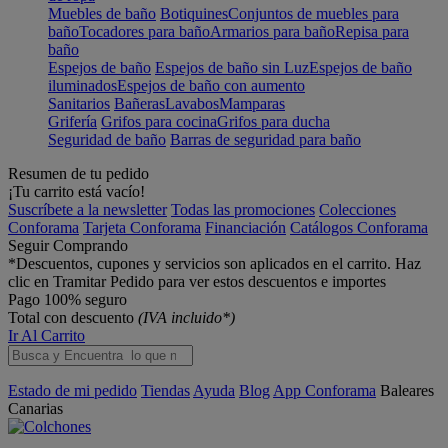
Muebles de baño
Botiquines
Conjuntos de muebles para
baño
Tocadores para baño
Armarios para baño
Repisa para
baño
Espejos de baño
Espejos de baño sin Luz
Espejos de baño
iluminados
Espejos de baño con aumento
Sanitarios
Bañeras
Lavabos
Mamparas
Grifería
Grifos para cocina
Grifos para ducha
Seguridad de baño
Barras de seguridad para baño
Resumen de tu pedido
¡Tu carrito está vacío!
Suscríbete a la newsletter
Todas las promociones
Colecciones
Conforama
Tarjeta Conforama
Financiación
Catálogos Conforama
Seguir Comprando
*Descuentos, cupones y servicios son aplicados en el carrito. Haz
clic en Tramitar Pedido para ver estos descuentos e importes
Pago 100% seguro
Total con descuento
(IVA incluido*)
Ir Al Carrito
Estado de mi pedido
Tiendas
Ayuda
Blog
App Conforama
Baleares
Canarias