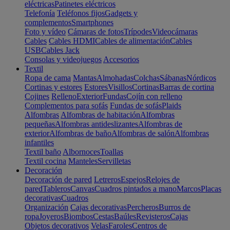
eléctricas
Patinetes eléctricos
Telefonía
Teléfonos fijos
Gadgets y
complementos
Smartphones
Foto y vídeo
Cámaras de fotos
Trípodes
Videocámaras
Cables
Cables HDMI
Cables de alimentación
Cables
USB
Cables Jack
Consolas y videojuegos
Accesorios
Textil
Ropa de cama
Mantas
Almohadas
Colchas
Sábanas
Nórdicos
Cortinas y estores
Estores
Visillos
Cortinas
Barras de cortina
Cojines
Relleno
Exterior
Fundas
Cojín con relleno
Complementos para sofás
Fundas de sofás
Plaids
Alfombras
Alfombras de habitación
Alfombras
pequeñas
Alfombras antideslizantes
Alfombras de
exterior
Alfombras de baño
Alfombras de salón
Alfombras
infantiles
Textil baño
Albornoces
Toallas
Textil cocina
Manteles
Servilletas
Decoración
Decoración de pared
Letreros
Espejos
Relojes de
pared
Tableros
Canvas
Cuadros pintados a mano
Marcos
Placas
decorativas
Cuadros
Organización
Cajas decorativas
Percheros
Burros de
ropa
Joyeros
Biombos
Cestas
Baúles
Revisteros
Cajas
Objetos decorativos
Velas
Faroles
Centros de