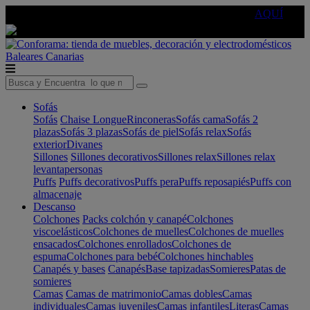
🔵Cambia tu electro con
-10% EXTRA
de descuento ☑️
AQUÍ
Baleares
Canarias
Sofás
Sofás
Chaise Longue
Rinconeras
Sofás cama
Sofás 2
plazas
Sofás 3 plazas
Sofás de piel
Sofás relax
Sofás
exterior
Divanes
Sillones
Sillones decorativos
Sillones relax
Sillones relax
levantapersonas
Puffs
Puffs decorativos
Puffs pera
Puffs reposapiés
Puffs con
almacenaje
Descanso
Colchones
Packs colchón y canapé
Colchones
viscoelásticos
Colchones de muelles
Colchones de muelles
ensacados
Colchones enrollados
Colchones de
espuma
Colchones para bebé
Colchones hinchables
Canapés y bases
Canapés
Base tapizadas
Somieres
Patas de
somieres
Camas
Camas de matrimonio
Camas dobles
Camas
individuales
Camas juveniles
Camas infantiles
Literas
Camas