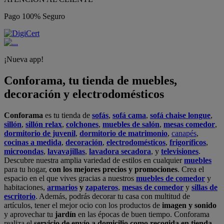
Pago 100% Seguro
¡Nueva app!
Conforama, tu tienda de muebles,
decoración y electrodomésticos
Conforama
es tu tienda de
sofás
,
sofá cama
,
sofá chaise longue
,
sillón
,
sillón relax
,
colchones
,
muebles de salón
,
mesas comedor
,
dormitorio de juvenil
,
dormitorio de matrimonio
,
canapés
,
cocinas a medida
,
decoración
,
electrodomésticos
,
frigoríficos
,
microondas
,
lavavajillas
,
lavadora secadora
, y
televisiones
.
Descubre nuestra amplia variedad de estilos en cualquier
muebles
para tu hogar,
con los mejores precios y promociones
. Crea el
espacio en el que vives gracias a nuestros
muebles de comedor
y
habitaciones,
armarios
y
zapateros
,
mesas de comedor
y
sillas de
escritorio
. Además, podrás decorar tu casa con multitud de
artículos, tener el mejor ocio con los productos de
imagen y sonido
y aprovechar tu
jardín
en las épocas de buen tiempo. Conforama
realiza el
servicio de envío a domicilio como recogida en tienda.