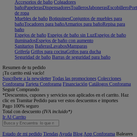
Accesorios de baño
Colgadores
baño
Papeleras
Dispensadores
Toalleros
Jaboneras
Escobillero
Port
de ropa
Muebles de baño
Botiquines
Conjuntos de muebles para
baño
Tocadores para baño
Armarios para baño
Repisa para
baño
Espejos de baño
Espejos de baño sin Luz
Espejos de baño
iluminados
Espejos de baño con aumento
Sanitarios
Bañeras
Lavabos
Mamparas
Grifería
Grifos para cocina
Grifos para ducha
Seguridad de baño
Barras de seguridad para baño
Resumen de tu pedido
¡Tu carrito está vacío!
Suscríbete a la newsletter
Todas las promociones
Colecciones
Conforama
Tarjeta Conforama
Financiación
Catálogos Conforama
Seguir Comprando
*Descuentos, cupones y servicios son aplicados en el carrito. Haz
clic en Tramitar Pedido para ver estos descuentos e importes
Pago 100% seguro
Total con descuento
(IVA incluido*)
Ir Al Carrito
Estado de mi pedido
Tiendas
Ayuda
Blog
App Conforama
Baleares