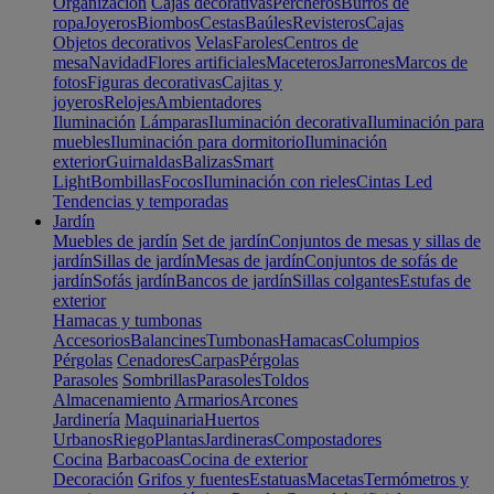
Organización
Cajas decorativas
Percheros
Burros de
ropa
Joyeros
Biombos
Cestas
Baúles
Revisteros
Cajas
Objetos decorativos
Velas
Faroles
Centros de
mesa
Navidad
Flores artificiales
Maceteros
Jarrones
Marcos de
fotos
Figuras decorativas
Cajitas y
joyeros
Relojes
Ambientadores
Iluminación
Lámparas
Iluminación decorativa
Iluminación para
muebles
Iluminación para dormitorio
Iluminación
exterior
Guirnaldas
Balizas
Smart
Light
Bombillas
Focos
Iluminación con rieles
Cintas Led
Tendencias y temporadas
Jardín
Muebles de jardín
Set de jardín
Conjuntos de mesas y sillas de
jardín
Sillas de jardín
Mesas de jardín
Conjuntos de sofás de
jardín
Sofás jardín
Bancos de jardín
Sillas colgantes
Estufas de
exterior
Hamacas y tumbonas
Accesorios
Balancines
Tumbonas
Hamacas
Columpios
Pérgolas
Cenadores
Carpas
Pérgolas
Parasoles
Sombrillas
Parasoles
Toldos
Almacenamiento
Armarios
Arcones
Jardinería
Maquinaria
Huertos
Urbanos
Riego
Plantas
Jardineras
Compostadores
Cocina
Barbacoas
Cocina de exterior
Decoración
Grifos y fuentes
Estatuas
Macetas
Termómetros y