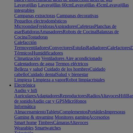
Lavavajillas
Lavavajillas 60cm
Lavavajillas 45cm
Lavavajillas
integrables
Campanas extractoras
Campanas decorativas
Pequeños electrodomésticos
Microondas
Freidoras
Aspiradores
Cafeteras
Planchas de
asar
Batidoras
Amasadores
Robots de Cocina
Balanzas de
Cocina
Tostadoras
Calefacción
Termoventiladores
Convectores
Estufas
Radiadores
Calefactores
D
Térmicos
Humidificadores
Climatización
Ventiladores
Aire acondicionado
Calentadores de agua
Termos eléctricos
Belleza y salud
Cuidado de los hombres
Cuidado
cabello
Cuidado dental
Salud y bienestar
Limpieza
Limpieza a vapor
Robot limpiacristales
Electrónica
Audio y hifi
Auriculares
Adaptadores
Reproductores
Radios
Altavoces
Hifi
Bar
de sonido
Audio car y GPS
Micrófonos
Informática
Almacenamiento
Tablets
Complementos
Portátiles
Impresoras
Gaming & streaming
Monitores gaming
Accesorios
Smart home
Timbres
Cámaras
Altavoces
Wearables
Smartwatches