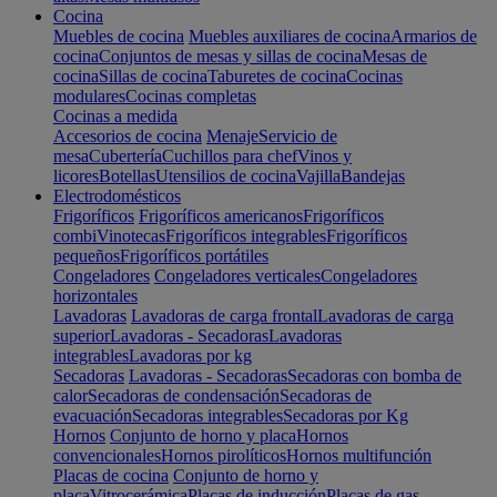
Cocina
Muebles de cocina
Muebles auxiliares de cocina
Armarios de
cocina
Conjuntos de mesas y sillas de cocina
Mesas de
cocina
Sillas de cocina
Taburetes de cocina
Cocinas
modulares
Cocinas completas
Cocinas a medida
Accesorios de cocina
Menaje
Servicio de
mesa
Cubertería
Cuchillos para chef
Vinos y
licores
Botellas
Utensilios de cocina
Vajilla
Bandejas
Electrodomésticos
Frigoríficos
Frigoríficos americanos
Frigoríficos
combi
Vinotecas
Frigoríficos integrables
Frigoríficos
pequeños
Frigoríficos portátiles
Congeladores
Congeladores verticales
Congeladores
horizontales
Lavadoras
Lavadoras de carga frontal
Lavadoras de carga
superior
Lavadoras - Secadoras
Lavadoras
integrables
Lavadoras por kg
Secadoras
Lavadoras - Secadoras
Secadoras con bomba de
calor
Secadoras de condensación
Secadoras de
evacuación
Secadoras integrables
Secadoras por Kg
Hornos
Conjunto de horno y placa
Hornos
convencionales
Hornos pirolíticos
Hornos multifunción
Placas de cocina
Conjunto de horno y
placa
Vitrocerámica
Placas de inducción
Placas de gas