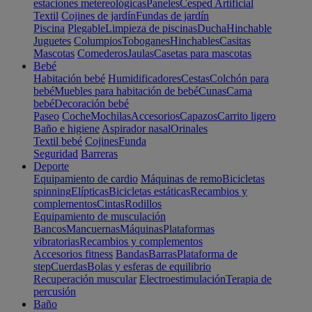
estaciones metereológicas
Paneles
Cesped Artificial
Textil
Cojines de jardín
Fundas de jardín
Piscina
Plegable
Limpieza de piscinas
Ducha
Hinchable
Juguetes
Columpios
Toboganes
Hinchables
Casitas
Mascotas
Comederos
Jaulas
Casetas para mascotas
Bebé
Habitación bebé
Humidificadores
Cestas
Colchón para
bebé
Muebles para habitación de bebé
Cunas
Cama
bebé
Decoración bebé
Paseo
Coche
Mochilas
Accesorios
Capazos
Carrito ligero
Baño e higiene
Aspirador nasal
Orinales
Textil bebé
Cojines
Funda
Seguridad
Barreras
Deporte
Equipamiento de cardio
Máquinas de remo
Bicicletas
spinning
Elípticas
Bicicletas estáticas
Recambios y
complementos
Cintas
Rodillos
Equipamiento de musculación
Bancos
Mancuernas
Máquinas
Plataformas
vibratorias
Recambios y complementos
Accesorios fitness
Bandas
Barras
Plataforma de
step
Cuerdas
Bolas y esferas de equilibrio
Recuperación muscular
Electroestimulación
Terapia de
percusión
Baño