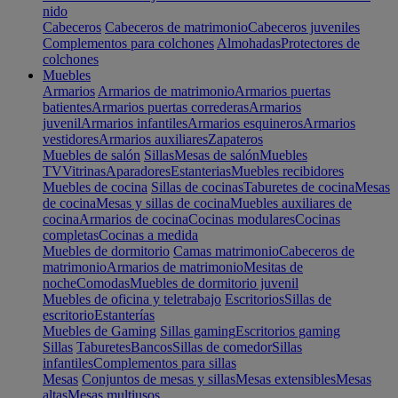
nido
Cabeceros
Cabeceros de matrimonio
Cabeceros juveniles
Complementos para colchones
Almohadas
Protectores de
colchones
Muebles
Armarios
Armarios de matrimonio
Armarios puertas
batientes
Armarios puertas correderas
Armarios
juvenil
Armarios infantiles
Armarios esquineros
Armarios
vestidores
Armarios auxiliares
Zapateros
Muebles de salón
Sillas
Mesas de salón
Muebles
TV
Vitrinas
Aparadores
Estanterias
Muebles recibidores
Muebles de cocina
Sillas de cocinas
Taburetes de cocina
Mesas
de cocina
Mesas y sillas de cocina
Muebles auxiliares de
cocina
Armarios de cocina
Cocinas modulares
Cocinas
completas
Cocinas a medida
Muebles de dormitorio
Camas matrimonio
Cabeceros de
matrimonio
Armarios de matrimonio
Mesitas de
noche
Comodas
Muebles de dormitorio juvenil
Muebles de oficina y teletrabajo
Escritorios
Sillas de
escritorio
Estanterías
Muebles de Gaming
Sillas gaming
Escritorios gaming
Sillas
Taburetes
Bancos
Sillas de comedor
Sillas
infantiles
Complementos para sillas
Mesas
Conjuntos de mesas y sillas
Mesas extensibles
Mesas
altas
Mesas multiusos