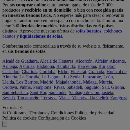
Podrás
comprar online
entre nuestra gama de más de 7.000
productos y
recibirlo en tu domicilio
, o bien con
recogida gratis
en nuestras tiendas física.
No esperes más para crear o renovar tu
hogar y transformarlo en un espacio con mucho estilo. Conforama
tiene 300
tiendas de muebles
físicas distribuidas en
6 países
distintos. Aproveche nuestras ofertas de
sofas baratos
,
colchones
baratos
y
liquidaciones de sofas
.
Conforama solo comercializa a través de su website o, físicamente,
en sus
tiendas de sofás
.
Alcalá de Guadaíra
,
Alcalá de Henares
,
Alcorcón
,
Alfafar
,
Alicante
,
Arinaga
,
Asturias
,
Badalona
,
Barakaldo
,
Barcelona
,
Burjassot
,
Castellón
,
Chafiras
,
Cordoba
,
Elche
,
Finestrat
,
Granada
,
Huércal de
Almería
,
La Coruña
,
La Laguna
,
La Zenia
,
Lanzarote
,
León
,
Lleida
,
Los Barrios
,
Madrid
,
Majadahonda
,
Málaga
,
Murcia
,
Orotava
,
Palma
,
Pamplona
,
Rivas
,
Sabadell
,
Sagunto
,
Salt, Girona
,
San Sebastian
,
Sant Boi
,
Santander
,
Santiago de Compostela
,
Sevilla
,
Tamaraceite
,
Terrassa
,
Viana
,
Vilanova i la Geltrú
,
Zaragoza
Ver más >>
© Conforama
Términos y Condiciones
Política de privacidad
Política de cookies
Configuración de Cookies