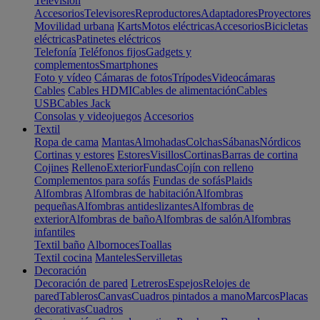
Televisión
Accesorios
Televisores
Reproductores
Adaptadores
Proyectores
Movilidad urbana
Karts
Motos eléctricas
Accesorios
Bicicletas
eléctricas
Patinetes eléctricos
Telefonía
Teléfonos fijos
Gadgets y
complementos
Smartphones
Foto y vídeo
Cámaras de fotos
Trípodes
Videocámaras
Cables
Cables HDMI
Cables de alimentación
Cables
USB
Cables Jack
Consolas y videojuegos
Accesorios
Textil
Ropa de cama
Mantas
Almohadas
Colchas
Sábanas
Nórdicos
Cortinas y estores
Estores
Visillos
Cortinas
Barras de cortina
Cojines
Relleno
Exterior
Fundas
Cojín con relleno
Complementos para sofás
Fundas de sofás
Plaids
Alfombras
Alfombras de habitación
Alfombras
pequeñas
Alfombras antideslizantes
Alfombras de
exterior
Alfombras de baño
Alfombras de salón
Alfombras
infantiles
Textil baño
Albornoces
Toallas
Textil cocina
Manteles
Servilletas
Decoración
Decoración de pared
Letreros
Espejos
Relojes de
pared
Tableros
Canvas
Cuadros pintados a mano
Marcos
Placas
decorativas
Cuadros