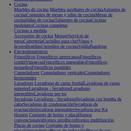
Cocina
Muebles de cocina
Muebles auxiliares de cocina
Armarios de
cocina
Conjuntos de mesas y sillas de cocina
Mesas de
cocina
Sillas de cocina
Taburetes de cocina
Cocinas
modulares
Cocinas completas
Cocinas a medida
Accesorios de cocina
Menaje
Servicio de
mesa
Cubertería
Cuchillos para chef
Vinos y
licores
Botellas
Utensilios de cocina
Vajilla
Bandejas
Electrodomésticos
Frigoríficos
Frigoríficos americanos
Frigoríficos
combi
Vinotecas
Frigoríficos integrables
Frigoríficos
pequeños
Frigoríficos portátiles
Congeladores
Congeladores verticales
Congeladores
horizontales
Lavadoras
Lavadoras de carga frontal
Lavadoras de carga
superior
Lavadoras - Secadoras
Lavadoras
integrables
Lavadoras por kg
Secadoras
Lavadoras - Secadoras
Secadoras con bomba de
calor
Secadoras de condensación
Secadoras de
evacuación
Secadoras integrables
Secadoras por Kg
Hornos
Conjunto de horno y placa
Hornos
convencionales
Hornos pirolíticos
Hornos multifunción
Placas de cocina
Conjunto de horno y
placa
Vitrocerámica
Placas de inducción
Placas de gas