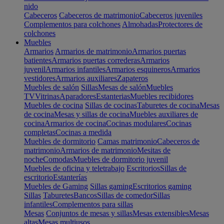
nido
Cabeceros
Cabeceros de matrimonio
Cabeceros juveniles
Complementos para colchones
Almohadas
Protectores de
colchones
Muebles
Armarios
Armarios de matrimonio
Armarios puertas
batientes
Armarios puertas correderas
Armarios
juvenil
Armarios infantiles
Armarios esquineros
Armarios
vestidores
Armarios auxiliares
Zapateros
Muebles de salón
Sillas
Mesas de salón
Muebles
TV
Vitrinas
Aparadores
Estanterias
Muebles recibidores
Muebles de cocina
Sillas de cocinas
Taburetes de cocina
Mesas
de cocina
Mesas y sillas de cocina
Muebles auxiliares de
cocina
Armarios de cocina
Cocinas modulares
Cocinas
completas
Cocinas a medida
Muebles de dormitorio
Camas matrimonio
Cabeceros de
matrimonio
Armarios de matrimonio
Mesitas de
noche
Comodas
Muebles de dormitorio juvenil
Muebles de oficina y teletrabajo
Escritorios
Sillas de
escritorio
Estanterías
Muebles de Gaming
Sillas gaming
Escritorios gaming
Sillas
Taburetes
Bancos
Sillas de comedor
Sillas
infantiles
Complementos para sillas
Mesas
Conjuntos de mesas y sillas
Mesas extensibles
Mesas
altas
Mesas multiusos