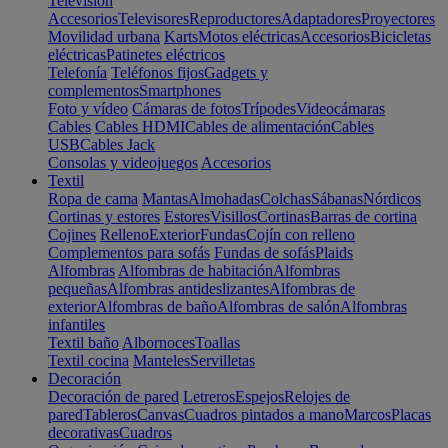
Televisión
Accesorios
Televisores
Reproductores
Adaptadores
Proyectores
Movilidad urbana
Karts
Motos eléctricas
Accesorios
Bicicletas
eléctricas
Patinetes eléctricos
Telefonía
Teléfonos fijos
Gadgets y
complementos
Smartphones
Foto y vídeo
Cámaras de fotos
Trípodes
Videocámaras
Cables
Cables HDMI
Cables de alimentación
Cables
USB
Cables Jack
Consolas y videojuegos
Accesorios
Textil
Ropa de cama
Mantas
Almohadas
Colchas
Sábanas
Nórdicos
Cortinas y estores
Estores
Visillos
Cortinas
Barras de cortina
Cojines
Relleno
Exterior
Fundas
Cojín con relleno
Complementos para sofás
Fundas de sofás
Plaids
Alfombras
Alfombras de habitación
Alfombras
pequeñas
Alfombras antideslizantes
Alfombras de
exterior
Alfombras de baño
Alfombras de salón
Alfombras
infantiles
Textil baño
Albornoces
Toallas
Textil cocina
Manteles
Servilletas
Decoración
Decoración de pared
Letreros
Espejos
Relojes de
pared
Tableros
Canvas
Cuadros pintados a mano
Marcos
Placas
decorativas
Cuadros