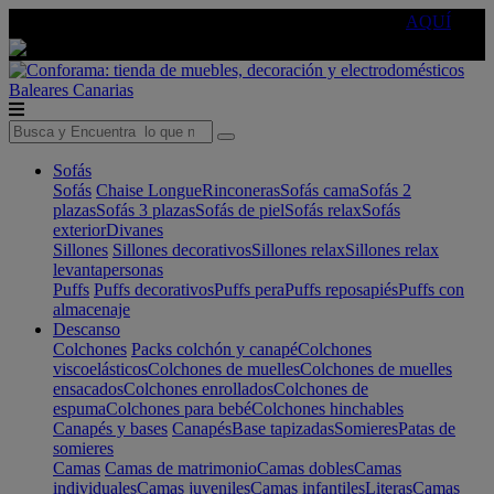
🔵Cambia tu electro con
-10% EXTRA
de descuento ☑️
AQUÍ
Baleares
Canarias
Sofás
Sofás
Chaise Longue
Rinconeras
Sofás cama
Sofás 2
plazas
Sofás 3 plazas
Sofás de piel
Sofás relax
Sofás
exterior
Divanes
Sillones
Sillones decorativos
Sillones relax
Sillones relax
levantapersonas
Puffs
Puffs decorativos
Puffs pera
Puffs reposapiés
Puffs con
almacenaje
Descanso
Colchones
Packs colchón y canapé
Colchones
viscoelásticos
Colchones de muelles
Colchones de muelles
ensacados
Colchones enrollados
Colchones de
espuma
Colchones para bebé
Colchones hinchables
Canapés y bases
Canapés
Base tapizadas
Somieres
Patas de
somieres
Camas
Camas de matrimonio
Camas dobles
Camas
individuales
Camas juveniles
Camas infantiles
Literas
Camas