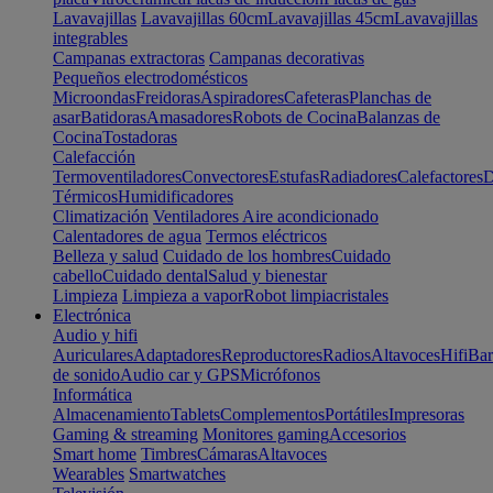
Lavavajillas
Lavavajillas 60cm
Lavavajillas 45cm
Lavavajillas
integrables
Campanas extractoras
Campanas decorativas
Pequeños electrodomésticos
Microondas
Freidoras
Aspiradores
Cafeteras
Planchas de
asar
Batidoras
Amasadores
Robots de Cocina
Balanzas de
Cocina
Tostadoras
Calefacción
Termoventiladores
Convectores
Estufas
Radiadores
Calefactores
D
Térmicos
Humidificadores
Climatización
Ventiladores
Aire acondicionado
Calentadores de agua
Termos eléctricos
Belleza y salud
Cuidado de los hombres
Cuidado
cabello
Cuidado dental
Salud y bienestar
Limpieza
Limpieza a vapor
Robot limpiacristales
Electrónica
Audio y hifi
Auriculares
Adaptadores
Reproductores
Radios
Altavoces
Hifi
Bar
de sonido
Audio car y GPS
Micrófonos
Informática
Almacenamiento
Tablets
Complementos
Portátiles
Impresoras
Gaming & streaming
Monitores gaming
Accesorios
Smart home
Timbres
Cámaras
Altavoces
Wearables
Smartwatches