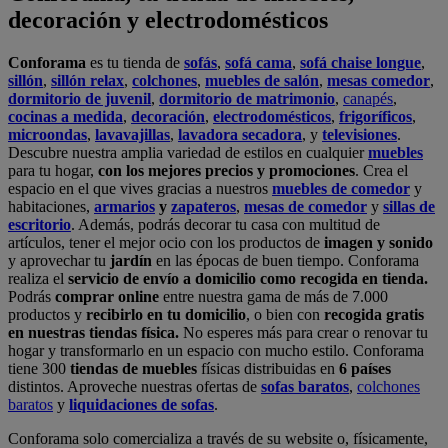
decoración y electrodomésticos
Conforama
es tu tienda de
sofás
,
sofá cama
,
sofá chaise longue
,
sillón
,
sillón relax
,
colchones
,
muebles de salón
,
mesas comedor
,
dormitorio de juvenil
,
dormitorio de matrimonio
,
canapés
,
cocinas a medida
,
decoración
,
electrodomésticos
,
frigoríficos
,
microondas
,
lavavajillas
,
lavadora secadora
, y
televisiones
.
Descubre nuestra amplia variedad de estilos en cualquier
muebles
para tu hogar,
con los mejores precios y promociones
. Crea el
espacio en el que vives gracias a nuestros
muebles de comedor
y
habitaciones,
armarios
y
zapateros
,
mesas de comedor
y
sillas de
escritorio
. Además, podrás decorar tu casa con multitud de
artículos, tener el mejor ocio con los productos de
imagen y sonido
y aprovechar tu
jardín
en las épocas de buen tiempo. Conforama
realiza el
servicio de envío a domicilio como recogida en tienda.
Podrás
comprar online
entre nuestra gama de más de 7.000
productos y
recibirlo en tu domicilio
, o bien con
recogida gratis
en nuestras tiendas física.
No esperes más para crear o renovar tu
hogar y transformarlo en un espacio con mucho estilo. Conforama
tiene 300
tiendas de muebles
físicas distribuidas en
6 países
distintos. Aproveche nuestras ofertas de
sofas baratos
,
colchones
baratos
y
liquidaciones de sofas
.
Conforama solo comercializa a través de su website o, físicamente,