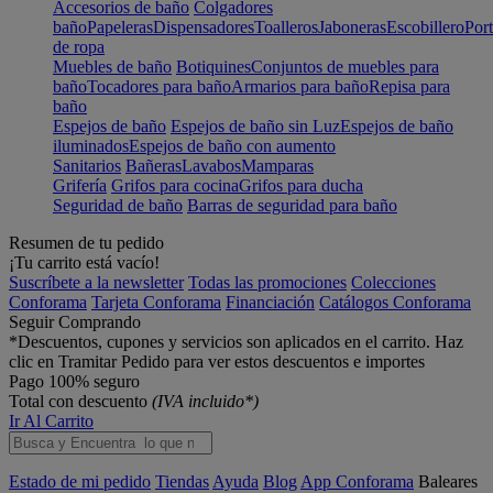
Accesorios de baño
Colgadores
baño
Papeleras
Dispensadores
Toalleros
Jaboneras
Escobillero
Port
de ropa
Muebles de baño
Botiquines
Conjuntos de muebles para
baño
Tocadores para baño
Armarios para baño
Repisa para
baño
Espejos de baño
Espejos de baño sin Luz
Espejos de baño
iluminados
Espejos de baño con aumento
Sanitarios
Bañeras
Lavabos
Mamparas
Grifería
Grifos para cocina
Grifos para ducha
Seguridad de baño
Barras de seguridad para baño
Resumen de tu pedido
¡Tu carrito está vacío!
Suscríbete a la newsletter
Todas las promociones
Colecciones
Conforama
Tarjeta Conforama
Financiación
Catálogos Conforama
Seguir Comprando
*Descuentos, cupones y servicios son aplicados en el carrito. Haz
clic en Tramitar Pedido para ver estos descuentos e importes
Pago 100% seguro
Total con descuento
(IVA incluido*)
Ir Al Carrito
Estado de mi pedido
Tiendas
Ayuda
Blog
App Conforama
Baleares