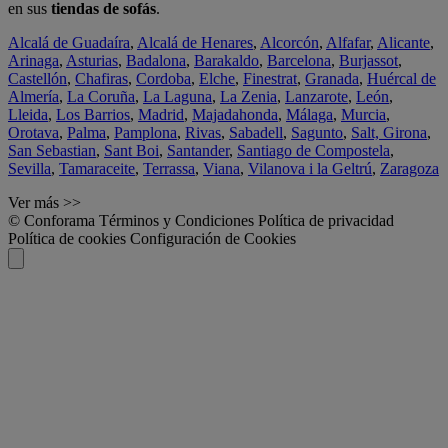
en sus
tiendas de sofás
.
Alcalá de Guadaíra
,
Alcalá de Henares
,
Alcorcón
,
Alfafar
,
Alicante
,
Arinaga
,
Asturias
,
Badalona
,
Barakaldo
,
Barcelona
,
Burjassot
,
Castellón
,
Chafiras
,
Cordoba
,
Elche
,
Finestrat
,
Granada
,
Huércal de
Almería
,
La Coruña
,
La Laguna
,
La Zenia
,
Lanzarote
,
León
,
Lleida
,
Los Barrios
,
Madrid
,
Majadahonda
,
Málaga
,
Murcia
,
Orotava
,
Palma
,
Pamplona
,
Rivas
,
Sabadell
,
Sagunto
,
Salt, Girona
,
San Sebastian
,
Sant Boi
,
Santander
,
Santiago de Compostela
,
Sevilla
,
Tamaraceite
,
Terrassa
,
Viana
,
Vilanova i la Geltrú
,
Zaragoza
Ver más >>
© Conforama
Términos y Condiciones
Política de privacidad
Política de cookies
Configuración de Cookies