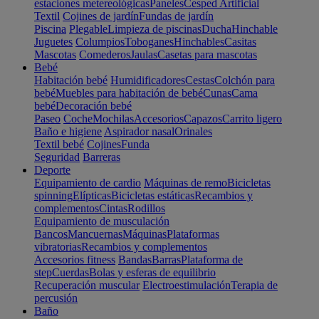
estaciones metereológicas
Paneles
Cesped Artificial
Textil
Cojines de jardín
Fundas de jardín
Piscina
Plegable
Limpieza de piscinas
Ducha
Hinchable
Juguetes
Columpios
Toboganes
Hinchables
Casitas
Mascotas
Comederos
Jaulas
Casetas para mascotas
Bebé
Habitación bebé
Humidificadores
Cestas
Colchón para
bebé
Muebles para habitación de bebé
Cunas
Cama
bebé
Decoración bebé
Paseo
Coche
Mochilas
Accesorios
Capazos
Carrito ligero
Baño e higiene
Aspirador nasal
Orinales
Textil bebé
Cojines
Funda
Seguridad
Barreras
Deporte
Equipamiento de cardio
Máquinas de remo
Bicicletas
spinning
Elípticas
Bicicletas estáticas
Recambios y
complementos
Cintas
Rodillos
Equipamiento de musculación
Bancos
Mancuernas
Máquinas
Plataformas
vibratorias
Recambios y complementos
Accesorios fitness
Bandas
Barras
Plataforma de
step
Cuerdas
Bolas y esferas de equilibrio
Recuperación muscular
Electroestimulación
Terapia de
percusión
Baño