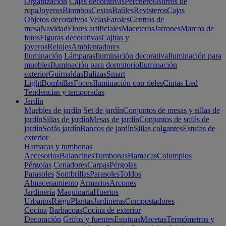
Organización
Cajas decorativas
Percheros
Burros de
ropa
Joyeros
Biombos
Cestas
Baúles
Revisteros
Cajas
Objetos decorativos
Velas
Faroles
Centros de
mesa
Navidad
Flores artificiales
Maceteros
Jarrones
Marcos de
fotos
Figuras decorativas
Cajitas y
joyeros
Relojes
Ambientadores
Iluminación
Lámparas
Iluminación decorativa
Iluminación para
muebles
Iluminación para dormitorio
Iluminación
exterior
Guirnaldas
Balizas
Smart
Light
Bombillas
Focos
Iluminación con rieles
Cintas Led
Tendencias y temporadas
Jardín
Muebles de jardín
Set de jardín
Conjuntos de mesas y sillas de
jardín
Sillas de jardín
Mesas de jardín
Conjuntos de sofás de
jardín
Sofás jardín
Bancos de jardín
Sillas colgantes
Estufas de
exterior
Hamacas y tumbonas
Accesorios
Balancines
Tumbonas
Hamacas
Columpios
Pérgolas
Cenadores
Carpas
Pérgolas
Parasoles
Sombrillas
Parasoles
Toldos
Almacenamiento
Armarios
Arcones
Jardinería
Maquinaria
Huertos
Urbanos
Riego
Plantas
Jardineras
Compostadores
Cocina
Barbacoas
Cocina de exterior
Decoración
Grifos y fuentes
Estatuas
Macetas
Termómetros y