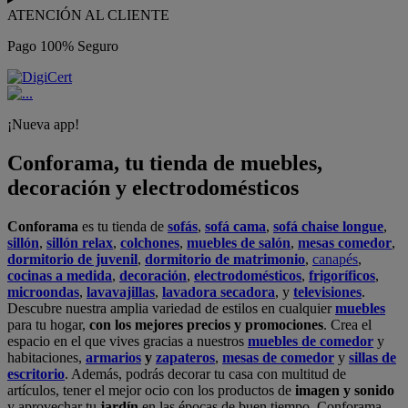
ATENCIÓN AL CLIENTE
Pago 100% Seguro
¡Nueva app!
Conforama, tu tienda de muebles,
decoración y electrodomésticos
Conforama
es tu tienda de
sofás
,
sofá cama
,
sofá chaise longue
,
sillón
,
sillón relax
,
colchones
,
muebles de salón
,
mesas comedor
,
dormitorio de juvenil
,
dormitorio de matrimonio
,
canapés
,
cocinas a medida
,
decoración
,
electrodomésticos
,
frigoríficos
,
microondas
,
lavavajillas
,
lavadora secadora
, y
televisiones
.
Descubre nuestra amplia variedad de estilos en cualquier
muebles
para tu hogar,
con los mejores precios y promociones
. Crea el
espacio en el que vives gracias a nuestros
muebles de comedor
y
habitaciones,
armarios
y
zapateros
,
mesas de comedor
y
sillas de
escritorio
. Además, podrás decorar tu casa con multitud de
artículos, tener el mejor ocio con los productos de
imagen y sonido
y aprovechar tu
jardín
en las épocas de buen tiempo. Conforama