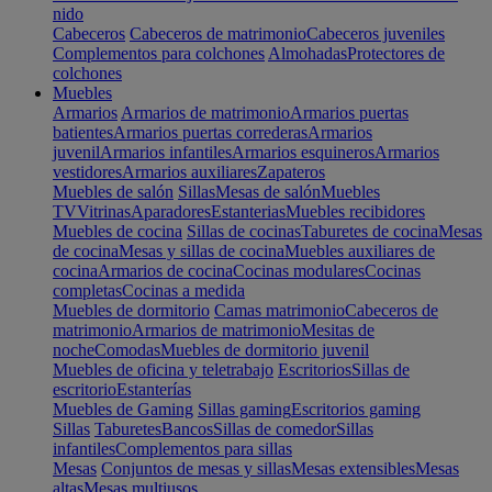
nido
Cabeceros
Cabeceros de matrimonio
Cabeceros juveniles
Complementos para colchones
Almohadas
Protectores de
colchones
Muebles
Armarios
Armarios de matrimonio
Armarios puertas
batientes
Armarios puertas correderas
Armarios
juvenil
Armarios infantiles
Armarios esquineros
Armarios
vestidores
Armarios auxiliares
Zapateros
Muebles de salón
Sillas
Mesas de salón
Muebles
TV
Vitrinas
Aparadores
Estanterias
Muebles recibidores
Muebles de cocina
Sillas de cocinas
Taburetes de cocina
Mesas
de cocina
Mesas y sillas de cocina
Muebles auxiliares de
cocina
Armarios de cocina
Cocinas modulares
Cocinas
completas
Cocinas a medida
Muebles de dormitorio
Camas matrimonio
Cabeceros de
matrimonio
Armarios de matrimonio
Mesitas de
noche
Comodas
Muebles de dormitorio juvenil
Muebles de oficina y teletrabajo
Escritorios
Sillas de
escritorio
Estanterías
Muebles de Gaming
Sillas gaming
Escritorios gaming
Sillas
Taburetes
Bancos
Sillas de comedor
Sillas
infantiles
Complementos para sillas
Mesas
Conjuntos de mesas y sillas
Mesas extensibles
Mesas
altas
Mesas multiusos