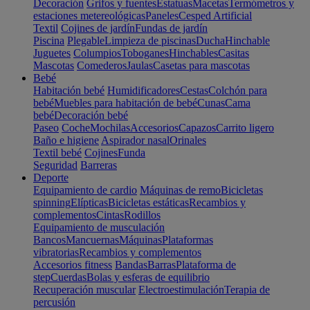
Decoración
Grifos y fuentes
Estatuas
Macetas
Termómetros y
estaciones metereológicas
Paneles
Cesped Artificial
Textil
Cojines de jardín
Fundas de jardín
Piscina
Plegable
Limpieza de piscinas
Ducha
Hinchable
Juguetes
Columpios
Toboganes
Hinchables
Casitas
Mascotas
Comederos
Jaulas
Casetas para mascotas
Bebé
Habitación bebé
Humidificadores
Cestas
Colchón para
bebé
Muebles para habitación de bebé
Cunas
Cama
bebé
Decoración bebé
Paseo
Coche
Mochilas
Accesorios
Capazos
Carrito ligero
Baño e higiene
Aspirador nasal
Orinales
Textil bebé
Cojines
Funda
Seguridad
Barreras
Deporte
Equipamiento de cardio
Máquinas de remo
Bicicletas
spinning
Elípticas
Bicicletas estáticas
Recambios y
complementos
Cintas
Rodillos
Equipamiento de musculación
Bancos
Mancuernas
Máquinas
Plataformas
vibratorias
Recambios y complementos
Accesorios fitness
Bandas
Barras
Plataforma de
step
Cuerdas
Bolas y esferas de equilibrio
Recuperación muscular
Electroestimulación
Terapia de
percusión