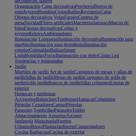
decorativas
Cuadros
Organización
Cajas decorativas
Percheros
Burros de
ropa
Joyeros
Biombos
Cestas
Baúles
Revisteros
Cajas
Objetos decorativos
Velas
Faroles
Centros de
mesa
Navidad
Flores artificiales
Maceteros
Jarrones
Marcos de
fotos
Figuras decorativas
Cajitas y
joyeros
Relojes
Ambientadores
Iluminación
Lámparas
Iluminación decorativa
Iluminación para
muebles
Iluminación para dormitorio
Iluminación
exterior
Guirnaldas
Balizas
Smart
Light
Bombillas
Focos
Iluminación con rieles
Cintas Led
Tendencias y temporadas
Jardín
Muebles de jardín
Set de jardín
Conjuntos de mesas y sillas de
jardín
Sillas de jardín
Mesas de jardín
Conjuntos de sofás de
jardín
Sofás jardín
Bancos de jardín
Sillas colgantes
Estufas de
exterior
Hamacas y tumbonas
Accesorios
Balancines
Tumbonas
Hamacas
Columpios
Pérgolas
Cenadores
Carpas
Pérgolas
Parasoles
Sombrillas
Parasoles
Toldos
Almacenamiento
Armarios
Arcones
Jardinería
Maquinaria
Huertos
Urbanos
Riego
Plantas
Jardineras
Compostadores
Cocina
Barbacoas
Cocina de exterior