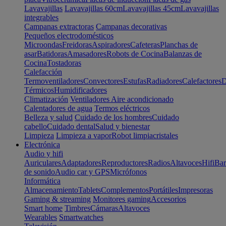
Lavavajillas
Lavavajillas 60cm
Lavavajillas 45cm
Lavavajillas
integrables
Campanas extractoras
Campanas decorativas
Pequeños electrodomésticos
Microondas
Freidoras
Aspiradores
Cafeteras
Planchas de
asar
Batidoras
Amasadores
Robots de Cocina
Balanzas de
Cocina
Tostadoras
Calefacción
Termoventiladores
Convectores
Estufas
Radiadores
Calefactores
D
Térmicos
Humidificadores
Climatización
Ventiladores
Aire acondicionado
Calentadores de agua
Termos eléctricos
Belleza y salud
Cuidado de los hombres
Cuidado
cabello
Cuidado dental
Salud y bienestar
Limpieza
Limpieza a vapor
Robot limpiacristales
Electrónica
Audio y hifi
Auriculares
Adaptadores
Reproductores
Radios
Altavoces
Hifi
Bar
de sonido
Audio car y GPS
Micrófonos
Informática
Almacenamiento
Tablets
Complementos
Portátiles
Impresoras
Gaming & streaming
Monitores gaming
Accesorios
Smart home
Timbres
Cámaras
Altavoces
Wearables
Smartwatches