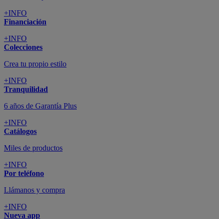
+INFO
Financiación
+INFO
Colecciones
Crea tu propio estilo
+INFO
Tranquilidad
6 años de Garantía Plus
+INFO
Catálogos
Miles de productos
+INFO
Por teléfono
Llámanos y compra
+INFO
Nueva app