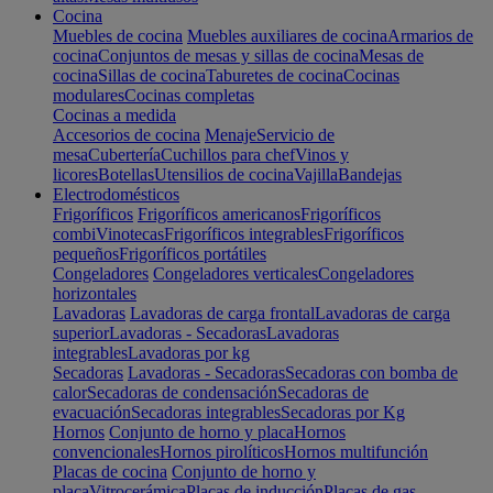
Cocina
Muebles de cocina
Muebles auxiliares de cocina
Armarios de
cocina
Conjuntos de mesas y sillas de cocina
Mesas de
cocina
Sillas de cocina
Taburetes de cocina
Cocinas
modulares
Cocinas completas
Cocinas a medida
Accesorios de cocina
Menaje
Servicio de
mesa
Cubertería
Cuchillos para chef
Vinos y
licores
Botellas
Utensilios de cocina
Vajilla
Bandejas
Electrodomésticos
Frigoríficos
Frigoríficos americanos
Frigoríficos
combi
Vinotecas
Frigoríficos integrables
Frigoríficos
pequeños
Frigoríficos portátiles
Congeladores
Congeladores verticales
Congeladores
horizontales
Lavadoras
Lavadoras de carga frontal
Lavadoras de carga
superior
Lavadoras - Secadoras
Lavadoras
integrables
Lavadoras por kg
Secadoras
Lavadoras - Secadoras
Secadoras con bomba de
calor
Secadoras de condensación
Secadoras de
evacuación
Secadoras integrables
Secadoras por Kg
Hornos
Conjunto de horno y placa
Hornos
convencionales
Hornos pirolíticos
Hornos multifunción
Placas de cocina
Conjunto de horno y
placa
Vitrocerámica
Placas de inducción
Placas de gas