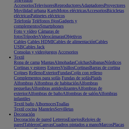
Televisión
Accesorios
Televisores
Reproductores
Adaptadores
Proyectores
Movilidad urbana
Karts
Motos eléctricas
Accesorios
Bicicletas
eléctricas
Patinetes eléctricos
Telefonía
Teléfonos fijos
Gadgets y
complementos
Smartphones
Foto y vídeo
Cámaras de
fotos
Trípodes
Videocámaras
Objetivos
Cables
Cables HDMI
Cables de alimentación
Cables
USB
Cables Jack
Consolas y videojuegos
Accesorios
Textil
Ropa de cama
Mantas
Almohadas
Colchas
Sábanas
Nórdicos
Cortinas y estores
Estores
Visillos
Cortinas
Barras de cortina
Cojines
Relleno
Exterior
Fundas
Cojín con relleno
Complementos para sofás
Fundas de sofás
Plaids
Alfombras
Alfombras de habitación
Alfombras
pequeñas
Alfombras antideslizantes
Alfombras de
exterior
Alfombras de baño
Alfombras de salón
Alfombras
infantiles
Textil baño
Albornoces
Toallas
Textil cocina
Manteles
Servilletas
Decoración
Decoración de pared
Letreros
Espejos
Relojes de
pared
Tableros
Canvas
Cuadros pintados a mano
Marcos
Placas