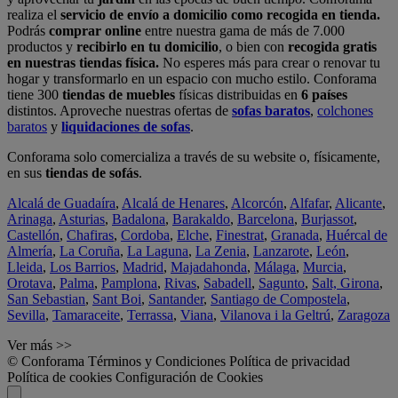
realiza el
servicio de envío a domicilio como recogida en tienda.
Podrás
comprar online
entre nuestra gama de más de 7.000
productos y
recibirlo en tu domicilio
, o bien con
recogida gratis
en nuestras tiendas física.
No esperes más para crear o renovar tu
hogar y transformarlo en un espacio con mucho estilo. Conforama
tiene 300
tiendas de muebles
físicas distribuidas en
6 países
distintos. Aproveche nuestras ofertas de
sofas baratos
,
colchones
baratos
y
liquidaciones de sofas
.
Conforama solo comercializa a través de su website o, físicamente,
en sus
tiendas de sofás
.
Alcalá de Guadaíra
,
Alcalá de Henares
,
Alcorcón
,
Alfafar
,
Alicante
,
Arinaga
,
Asturias
,
Badalona
,
Barakaldo
,
Barcelona
,
Burjassot
,
Castellón
,
Chafiras
,
Cordoba
,
Elche
,
Finestrat
,
Granada
,
Huércal de
Almería
,
La Coruña
,
La Laguna
,
La Zenia
,
Lanzarote
,
León
,
Lleida
,
Los Barrios
,
Madrid
,
Majadahonda
,
Málaga
,
Murcia
,
Orotava
,
Palma
,
Pamplona
,
Rivas
,
Sabadell
,
Sagunto
,
Salt, Girona
,
San Sebastian
,
Sant Boi
,
Santander
,
Santiago de Compostela
,
Sevilla
,
Tamaraceite
,
Terrassa
,
Viana
,
Vilanova i la Geltrú
,
Zaragoza
Ver más >>
© Conforama
Términos y Condiciones
Política de privacidad
Política de cookies
Configuración de Cookies