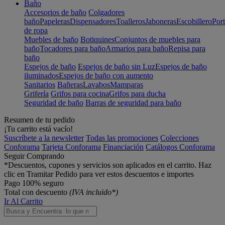
Baño
Accesorios de baño
Colgadores
baño
Papeleras
Dispensadores
Toalleros
Jaboneras
Escobillero
Port
de ropa
Muebles de baño
Botiquines
Conjuntos de muebles para
baño
Tocadores para baño
Armarios para baño
Repisa para
baño
Espejos de baño
Espejos de baño sin Luz
Espejos de baño
iluminados
Espejos de baño con aumento
Sanitarios
Bañeras
Lavabos
Mamparas
Grifería
Grifos para cocina
Grifos para ducha
Seguridad de baño
Barras de seguridad para baño
Resumen de tu pedido
¡Tu carrito está vacío!
Suscríbete a la newsletter
Todas las promociones
Colecciones
Conforama
Tarjeta Conforama
Financiación
Catálogos Conforama
Seguir Comprando
*Descuentos, cupones y servicios son aplicados en el carrito. Haz
clic en Tramitar Pedido para ver estos descuentos e importes
Pago 100% seguro
Total con descuento
(IVA incluido*)
Ir Al Carrito