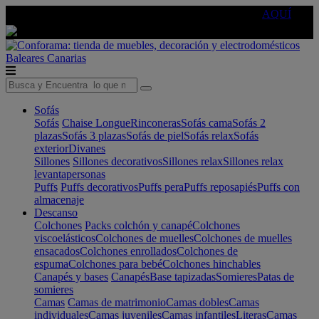
🔵Cambia tu electro con
-10% EXTRA
de descuento ☑️
AQUÍ
Baleares
Canarias
Sofás
Sofás
Chaise Longue
Rinconeras
Sofás cama
Sofás 2
plazas
Sofás 3 plazas
Sofás de piel
Sofás relax
Sofás
exterior
Divanes
Sillones
Sillones decorativos
Sillones relax
Sillones relax
levantapersonas
Puffs
Puffs decorativos
Puffs pera
Puffs reposapiés
Puffs con
almacenaje
Descanso
Colchones
Packs colchón y canapé
Colchones
viscoelásticos
Colchones de muelles
Colchones de muelles
ensacados
Colchones enrollados
Colchones de
espuma
Colchones para bebé
Colchones hinchables
Canapés y bases
Canapés
Base tapizadas
Somieres
Patas de
somieres
Camas
Camas de matrimonio
Camas dobles
Camas
individuales
Camas juveniles
Camas infantiles
Literas
Camas