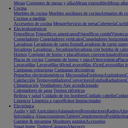
Mesas
Conjuntos de mesas y sillas
Mesas extensibles
Mesas alta
Cocina
Muebles de cocina
Muebles auxiliares de cocina
Armarios de co
Cocinas a medida
Accesorios de cocina
Menaje
Servicio de mesa
Cubertería
Cuchil
Electrodomésticos
Frigoríficos
Frigoríficos americanos
Frigoríficos combi
Vinoteca
Congeladores
Congeladores verticales
Congeladores horizontal
Lavadoras
Lavadoras de carga frontal
Lavadoras de carga super
Secadoras
Lavadoras - Secadoras
Secadoras con bomba de calo
Hornos
Conjunto de horno y placa
Hornos convencionales
Horno
Placas de cocina
Conjunto de horno y placa
Vitrocerámica
Placa
Lavavajillas
Lavavajillas 60cm
Lavavajillas 45cm
Lavavajillas i
Campanas extractoras
Campanas decorativas
Pequeños electrodomésticos
Microondas
Freidoras
Aspiradores
C
Calefacción
Termoventiladores
Convectores
Estufas
Radiadores
C
Climatización
Ventiladores
Aire acondicionado
Calentadores de agua
Termos eléctricos
Belleza y salud
Cuidado de los hombres
Cuidado cabello
Cuidad
Limpieza
Limpieza a vapor
Robot limpiacristales
Electrónica
Audio y hifi
Auriculares
Adaptadores
Reproductores
Radios
Alta
Informática
Almacenamiento
Tablets
Complementos
Portátiles
Im
Gaming & streaming
Monitores gaming
Accesorios
Smart home
Timbres
Cámaras
Altavoces