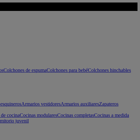
os
Colchones de espuma
Colchones para bebé
Colchones hinchables
esquineros
Armarios vestidores
Armarios auxiliares
Zapateros
 de cocina
Cocinas modulares
Cocinas completas
Cocinas a medida
mitorio juvenil