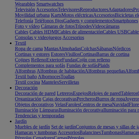
Wearables
Smartwatches
Televisión
Accesorios
Televisores
Reproductores
Adaptadores
Pr
Movilidad urbana
Karts
Motos eléctricas
Accesorios
Bicicletas el
Telefonía
Teléfonos fijos
Gadgets y complementos
Smartphones
Foto y vídeo
Cámaras de fotos
Trípodes
Videocámaras
Cables
Cables HDMI
Cables de alimentación
Cables USB
Cable
Consolas y videojuegos
Accesorios
Textil
Ropa de cama
Mantas
Almohadas
Colchas
Sábanas
Nórdicos
Cortinas y estores
Estores
Visillos
Cortinas
Barras de cortina
Cojines
Relleno
Exterior
Fundas
Cojín con relleno
Complementos para sofás
Fundas de sofás
Plaids
Alfombras
Alfombras de habitación
Alfombras pequeñas
Alfomb
Textil baño
Albornoces
Toallas
Textil cocina
Manteles
Servilletas
Decoración
Decoración de pared
Letreros
Espejos
Relojes de pared
Tableros
Organización
Cajas decorativas
Percheros
Burros de ropa
Joyero
Objetos decorativos
Velas
Faroles
Centros de mesa
Navidad
Flore
Iluminación
Lámparas
Iluminación decorativa
Iluminación para 
Tendencias y temporadas
Jardín
Muebles de jardín
Set de jardín
Conjuntos de mesas y sillas de j
Hamacas y tumbonas
Accesorios
Balancines
Tumbonas
Hamaca
Pérgolas
Cenadores
Carpas
Pérgolas