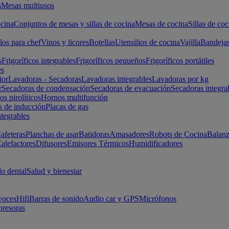
s
Mesas multiusos
cina
Conjuntos de mesas y sillas de cocina
Mesas de cocina
Sillas de coc
los para chef
Vinos y licores
Botellas
Utensilios de cocina
Vajilla
Bandeja
s
Frigoríficos integrables
Frigoríficos pequeños
Frigoríficos portátiles
es
ior
Lavadoras - Secadoras
Lavadoras integrables
Lavadoras por kg
r
Secadoras de condensación
Secadoras de evacuación
Secadoras integra
s pirolíticos
Hornos multifunción
s de inducción
Placas de gas
ntegrables
afeteras
Planchas de asar
Batidoras
Amasadores
Robots de Cocina
Balanz
alefactores
Difusores
Emisores Térmicos
Humidificadores
o dental
Salud y bienestar
voces
Hifi
Barras de sonido
Audio car y GPS
Micrófonos
presoras