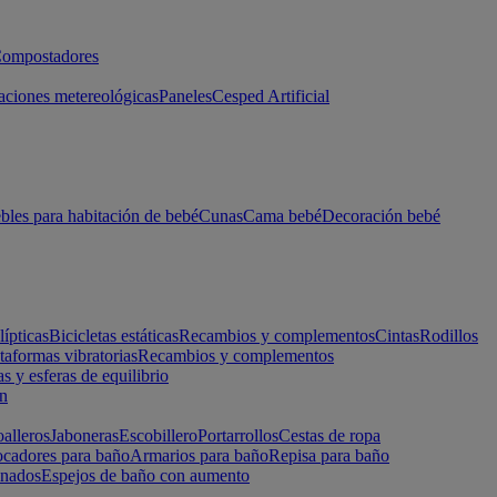
ompostadores
aciones metereológicas
Paneles
Cesped Artificial
les para habitación de bebé
Cunas
Cama bebé
Decoración bebé
lípticas
Bicicletas estáticas
Recambios y complementos
Cintas
Rodillos
taformas vibratorias
Recambios y complementos
s y esferas de equilibrio
ón
alleros
Jaboneras
Escobillero
Portarrollos
Cestas de ropa
cadores para baño
Armarios para baño
Repisa para baño
inados
Espejos de baño con aumento