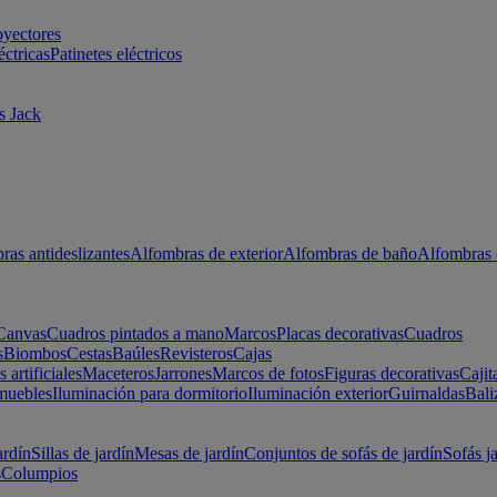
oyectores
éctricas
Patinetes eléctricos
s Jack
ras antideslizantes
Alfombras de exterior
Alfombras de baño
Alfombras 
Canvas
Cuadros pintados a mano
Marcos
Placas decorativas
Cuadros
s
Biombos
Cestas
Baúles
Revisteros
Cajas
s artificiales
Maceteros
Jarrones
Marcos de fotos
Figuras decorativas
Cajit
muebles
Iluminación para dormitorio
Iluminación exterior
Guirnaldas
Bali
ardín
Sillas de jardín
Mesas de jardín
Conjuntos de sofás de jardín
Sofás j
s
Columpios