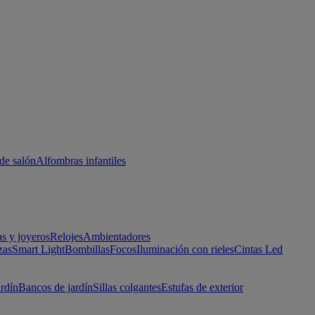
de salón
Alfombras infantiles
as y joyeros
Relojes
Ambientadores
zas
Smart Light
Bombillas
Focos
Iluminación con rieles
Cintas Led
ardín
Bancos de jardín
Sillas colgantes
Estufas de exterior