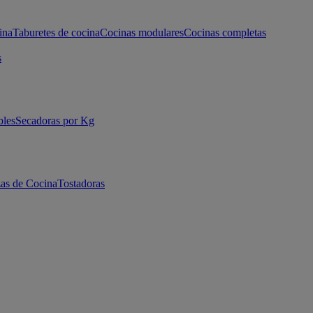
ina
Taburetes de cocina
Cocinas modulares
Cocinas completas
s
bles
Secadoras por Kg
as de Cocina
Tostadoras