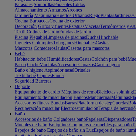
Parasoles
Sombrillas
Parasoles
Toldos
Almacenamiento
Armarios
Arcones
Jardinería
Maquinaria
Huertos Urbanos
Riego
Plantas
Jardineras
C
Cocina
Barbacoas
Cocina de exterior
Decoración
Grifos y fuentes
Estatuas
Macetas
Termómetros y est
Textil
Cojines de jardín
Fundas de jardín
Piscina
Plegable
Limpieza de piscinas
Ducha
Hinchable
Juguetes
Columpios
Toboganes
Hinchables
Casitas
Mascotas
Comederos
Jaulas
Casetas para mascotas
Bebé
Habitación bebé
Humidificadores
Cestas
Colchón para bebé
Mueb
Paseo
Coche
Mochilas
Accesorios
Capazos
Carrito ligero
Baño e higiene
Aspirador nasal
Orinales
Textil bebé
Cojines
Funda
Seguridad
Barreras
Deporte
Equipamiento de cardio
Máquinas de remo
Bicicletas spinning
E
Equipamiento de musculación
Bancos
Mancuernas
Máquinas
Pla
Accesorios fitness
Bandas
Barras
Plataforma de step
Cuerdas
Bola
Recuperación muscular
Electroestimulación
Terapia de percusi
Baño
Accesorios de baño
Colgadores baño
Papeleras
Dispensadores
To
Muebles de baño
Botiquines
Conjuntos de muebles para baño
To
Espejos de baño
Espejos de baño sin Luz
Espejos de baño ilum
Sanitarios
Bañeras
Lavabos
Mamparas