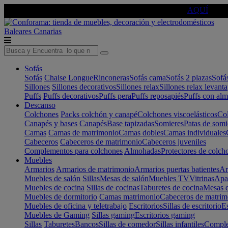
🔵Cambia tu electro con
-10% EXTRA
de descuento ☑️
AQUÍ
Baleares
Canarias
Sofás
Sofás
Chaise Longue
Rinconeras
Sofás cama
Sofás 2 plazas
Sofá
Sillones
Sillones decorativos
Sillones relax
Sillones relax levant
Puffs
Puffs decorativos
Puffs pera
Puffs reposapiés
Puffs con al
Descanso
Colchones
Packs colchón y canapé
Colchones viscoelásticos
Col
Canapés y bases
Canapés
Base tapizadas
Somieres
Patas de somi
Camas
Camas de matrimonio
Camas dobles
Camas individuales
Cabeceros
Cabeceros de matrimonio
Cabeceros juveniles
Complementos para colchones
Almohadas
Protectores de colch
Muebles
Armarios
Armarios de matrimonio
Armarios puertas batientes
Ar
Muebles de salón
Sillas
Mesas de salón
Muebles TV
Vitrinas
Apa
Muebles de cocina
Sillas de cocinas
Taburetes de cocina
Mesas d
Muebles de dormitorio
Camas matrimonio
Cabeceros de matrim
Muebles de oficina y teletrabajo
Escritorios
Sillas de escritorio
Es
Muebles de Gaming
Sillas gaming
Escritorios gaming
Sillas
Taburetes
Bancos
Sillas de comedor
Sillas infantiles
Complem