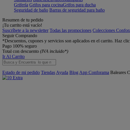
Grifería
Grifos para cocina
Grifos para ducha
Seguridad de baño
Barras de seguridad para baño
Resumen de tu pedido
¡Tu carrito está vacío!
Suscríbete a la newsletter
Todas las promociones
Colecciones Confo
Seguir Comprando
*Descuentos, cupones y servicios son aplicados en el carrito. Haz cli
Pago 100% seguro
Total con descuento
(IVA incluido*)
Ir Al Carrito
Estado de mi pedido
Tiendas
Ayuda
Blog
App Conforama
Baleares
C