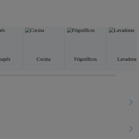
napés
Cocina
Frigoríficos
Lavadoras