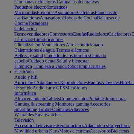
Campanas extractoras
Campanas decorativas
Pequeños electrodomésticos
Microondas
Freidoras
Aspiradores
Cafeteras
Planchas de
asar
Batidoras
Amasadores
Robots de Cocina
Balanzas de
Cocina
Tostadoras
Calefacción
Termoventiladores
Convectores
Estufas
Radiadores
Calefactores
D
Térmicos
Humidificadores
Climatización
Ventiladores
Aire acondicionado
Calentadores de agua
Termos eléctricos
Belleza y salud
Cuidado de los hombres
Cuidado
cabello
Cuidado dental
Salud y bienestar
Limpieza
Limpieza a vapor
Robot limpiacristales
Electrónica
Audio y hifi
Auriculares
Adaptadores
Reproductores
Radios
Altavoces
Hifi
Bar
de sonido
Audio car y GPS
Micrófonos
Informática
Almacenamiento
Tablets
Complementos
Portátiles
Impresoras
Gaming & streaming
Monitores gaming
Accesorios
Smart home
Timbres
Cámaras
Altavoces
Wearables
Smartwatches
Televisión
Accesorios
Televisores
Reproductores
Adaptadores
Proyectores
Movilidad urbana
Karts
Motos eléctricas
Accesorios
Bicicletas