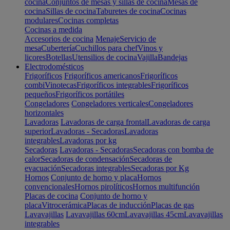
cocina
Conjuntos de mesas y sillas de cocina
Mesas de
cocina
Sillas de cocina
Taburetes de cocina
Cocinas
modulares
Cocinas completas
Cocinas a medida
Accesorios de cocina
Menaje
Servicio de
mesa
Cubertería
Cuchillos para chef
Vinos y
licores
Botellas
Utensilios de cocina
Vajilla
Bandejas
Electrodomésticos
Frigoríficos
Frigoríficos americanos
Frigoríficos
combi
Vinotecas
Frigoríficos integrables
Frigoríficos
pequeños
Frigoríficos portátiles
Congeladores
Congeladores verticales
Congeladores
horizontales
Lavadoras
Lavadoras de carga frontal
Lavadoras de carga
superior
Lavadoras - Secadoras
Lavadoras
integrables
Lavadoras por kg
Secadoras
Lavadoras - Secadoras
Secadoras con bomba de
calor
Secadoras de condensación
Secadoras de
evacuación
Secadoras integrables
Secadoras por Kg
Hornos
Conjunto de horno y placa
Hornos
convencionales
Hornos pirolíticos
Hornos multifunción
Placas de cocina
Conjunto de horno y
placa
Vitrocerámica
Placas de inducción
Placas de gas
Lavavajillas
Lavavajillas 60cm
Lavavajillas 45cm
Lavavajillas
integrables