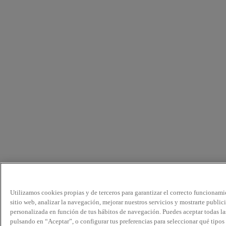
Utilizamos cookies propias y de terceros para garantizar el correcto funcionami
sitio web, analizar la navegación, mejorar nuestros servicios y mostrarte public
personalizada en función de tus hábitos de navegación. Puedes aceptar todas la
pulsando en “Aceptar”, o configurar tus preferencias para seleccionar qué tipos