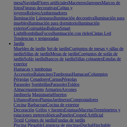
mesa
Navidad
Flores artificiales
Maceteros
Jarrones
Marcos de
fotos
Figuras decorativas
Cajitas y
joyeros
Relojes
Ambientadores
Iluminación
Lámparas
Iluminación decorativa
Iluminación para
muebles
Iluminación para dormitorio
Iluminación
exterior
Guirnaldas
Balizas
Smart
Light
Bombillas
Focos
Iluminación con rieles
Cintas Led
Tendencias y temporadas
Jardín
Muebles de jardín
Set de jardín
Conjuntos de mesas y sillas de
jardín
Sillas de jardín
Mesas de jardín
Conjuntos de sofás de
jardín
Sofás jardín
Bancos de jardín
Sillas colgantes
Estufas de
exterior
Hamacas y tumbonas
Accesorios
Balancines
Tumbonas
Hamacas
Columpios
Pérgolas
Cenadores
Carpas
Pérgolas
Parasoles
Sombrillas
Parasoles
Toldos
Almacenamiento
Armarios
Arcones
Jardinería
Maquinaria
Huertos
Urbanos
Riego
Plantas
Jardineras
Compostadores
Cocina
Barbacoas
Cocina de exterior
Decoración
Grifos y fuentes
Estatuas
Macetas
Termómetros y
estaciones metereológicas
Paneles
Cesped Artificial
Textil
Cojines de jardín
Fundas de jardín
Piscina
Plegable
Limpieza de piscinas
Ducha
Hinchable