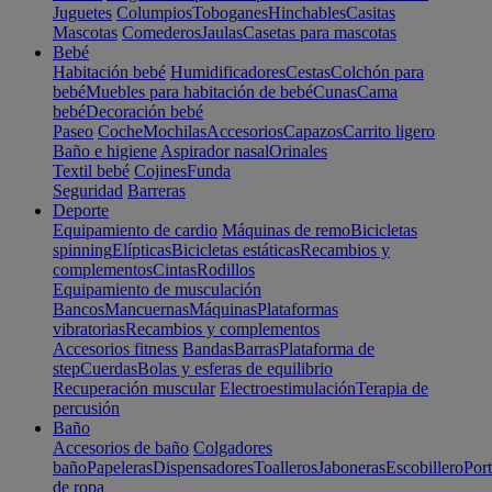
Juguetes
Columpios
Toboganes
Hinchables
Casitas
Mascotas
Comederos
Jaulas
Casetas para mascotas
Bebé
Habitación bebé
Humidificadores
Cestas
Colchón para
bebé
Muebles para habitación de bebé
Cunas
Cama
bebé
Decoración bebé
Paseo
Coche
Mochilas
Accesorios
Capazos
Carrito ligero
Baño e higiene
Aspirador nasal
Orinales
Textil bebé
Cojines
Funda
Seguridad
Barreras
Deporte
Equipamiento de cardio
Máquinas de remo
Bicicletas
spinning
Elípticas
Bicicletas estáticas
Recambios y
complementos
Cintas
Rodillos
Equipamiento de musculación
Bancos
Mancuernas
Máquinas
Plataformas
vibratorias
Recambios y complementos
Accesorios fitness
Bandas
Barras
Plataforma de
step
Cuerdas
Bolas y esferas de equilibrio
Recuperación muscular
Electroestimulación
Terapia de
percusión
Baño
Accesorios de baño
Colgadores
baño
Papeleras
Dispensadores
Toalleros
Jaboneras
Escobillero
Port
de ropa