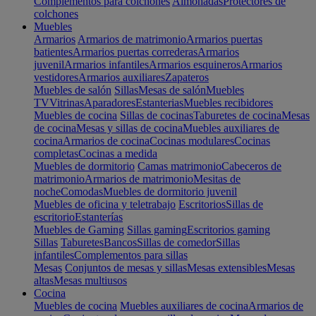
Complementos para colchones
Almohadas
Protectores de
colchones
Muebles
Armarios
Armarios de matrimonio
Armarios puertas
batientes
Armarios puertas correderas
Armarios
juvenil
Armarios infantiles
Armarios esquineros
Armarios
vestidores
Armarios auxiliares
Zapateros
Muebles de salón
Sillas
Mesas de salón
Muebles
TV
Vitrinas
Aparadores
Estanterias
Muebles recibidores
Muebles de cocina
Sillas de cocinas
Taburetes de cocina
Mesas
de cocina
Mesas y sillas de cocina
Muebles auxiliares de
cocina
Armarios de cocina
Cocinas modulares
Cocinas
completas
Cocinas a medida
Muebles de dormitorio
Camas matrimonio
Cabeceros de
matrimonio
Armarios de matrimonio
Mesitas de
noche
Comodas
Muebles de dormitorio juvenil
Muebles de oficina y teletrabajo
Escritorios
Sillas de
escritorio
Estanterías
Muebles de Gaming
Sillas gaming
Escritorios gaming
Sillas
Taburetes
Bancos
Sillas de comedor
Sillas
infantiles
Complementos para sillas
Mesas
Conjuntos de mesas y sillas
Mesas extensibles
Mesas
altas
Mesas multiusos
Cocina
Muebles de cocina
Muebles auxiliares de cocina
Armarios de