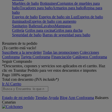
Muebles de baño
Botiquines
Conjuntos de muebles para
baño
Tocadores para baño
Armarios para baño
Repisa para
baño
Espejos de baño
Espejos de baño sin Luz
Espejos de baño
iluminados
Espejos de baño con aumento
Sanitarios
Bañeras
Lavabos
Mamparas
Grifería
Grifos para cocina
Grifos para ducha
Seguridad de baño
Barras de seguridad para baño
Resumen de tu pedido
¡Tu carrito está vacío!
Suscríbete a la newsletter
Todas las promociones
Colecciones
Conforama
Tarjeta Conforama
Financiación
Catálogos Conforama
Seguir Comprando
*Descuentos, cupones y servicios son aplicados en el carrito. Haz
clic en Tramitar Pedido para ver estos descuentos e importes
Pago 100% seguro
Total con descuento
(IVA incluido*)
Ir Al Carrito
Estado de mi pedido
Tiendas
Ayuda
Blog
App Conforama
Baleares
Canarias