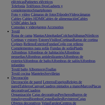
eléctricas
Patinetes eléctricos
Telefonía
Teléfonos fijos
Gadgets y
complementos
Smartphones
Foto y vídeo
Cámaras de fotos
Trípodes
Videocámaras
Cables
Cables HDMI
Cables de alimentación
Cables
USB
Cables Jack
Consolas y videojuegos
Accesorios
Textil
Ropa de cama
Mantas
Almohadas
Colchas
Sábanas
Nórdicos
Cortinas y estores
Estores
Visillos
Cortinas
Barras de cortina
Cojines
Relleno
Exterior
Fundas
Cojín con relleno
Complementos para sofás
Fundas de sofás
Plaids
Alfombras
Alfombras de habitación
Alfombras
pequeñas
Alfombras antideslizantes
Alfombras de
exterior
Alfombras de baño
Alfombras de salón
Alfombras
infantiles
Textil baño
Albornoces
Toallas
Textil cocina
Manteles
Servilletas
Decoración
Decoración de pared
Letreros
Espejos
Relojes de
pared
Tableros
Canvas
Cuadros pintados a mano
Marcos
Placas
decorativas
Cuadros
Organización
Cajas decorativas
Percheros
Burros de
ropa
Joyeros
Biombos
Cestas
Baúles
Revisteros
Cajas
Objetos decorativos
Velas
Faroles
Centros de