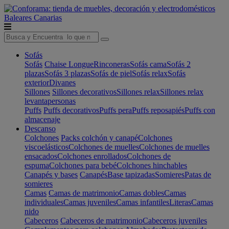
Baleares
Canarias
Sofás
Sofás
Chaise Longue
Rinconeras
Sofás cama
Sofás 2
plazas
Sofás 3 plazas
Sofás de piel
Sofás relax
Sofás
exterior
Divanes
Sillones
Sillones decorativos
Sillones relax
Sillones relax
levantapersonas
Puffs
Puffs decorativos
Puffs pera
Puffs reposapiés
Puffs con
almacenaje
Descanso
Colchones
Packs colchón y canapé
Colchones
viscoelásticos
Colchones de muelles
Colchones de muelles
ensacados
Colchones enrollados
Colchones de
espuma
Colchones para bebé
Colchones hinchables
Canapés y bases
Canapés
Base tapizadas
Somieres
Patas de
somieres
Camas
Camas de matrimonio
Camas dobles
Camas
individuales
Camas juveniles
Camas infantiles
Literas
Camas
nido
Cabeceros
Cabeceros de matrimonio
Cabeceros juveniles