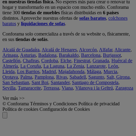
en nuestras tiendas física.
No esperes más para crear o renovar tu
hogar y transformarlo en un espacio con mucho estilo. Conforama
tiene 300
tiendas de muebles
físicas distribuidas en
6 países
distintos. Aproveche nuestras ofertas de
sofas baratos
,
colchones
baratos
y
liquidaciones de sofas
.
Conforama solo comercializa a través de su website o, físicamente,
en sus
tiendas de sofás
.
Alcalá de Guadaíra
,
Alcalá de Henares
,
Alcorcón
,
Alfafar
,
Alicante
,
Arinaga
,
Asturias
,
Badalona
,
Barakaldo
,
Barcelona
,
Burjassot
,
Castellón
,
Chafiras
,
Cordoba
,
Elche
,
Finestrat
,
Granada
,
Huércal de
Almería
,
La Coruña
,
La Laguna
,
La Zenia
,
Lanzarote
,
León
,
Lleida
,
Los Barrios
,
Madrid
,
Majadahonda
,
Málaga
,
Murcia
,
Orotava
,
Palma
,
Pamplona
,
Rivas
,
Sabadell
,
Sagunto
,
Salt, Girona
,
San Sebastian
,
Sant Boi
,
Santander
,
Santiago de Compostela
,
Sevilla
,
Tamaraceite
,
Terrassa
,
Viana
,
Vilanova i la Geltrú
,
Zaragoza
Ver más >>
© Conforama
Términos y Condiciones
Política de privacidad
Política de cookies
Configuración de Cookies