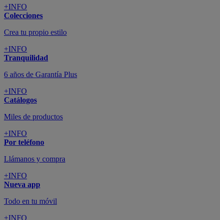
+INFO
Colecciones
Crea tu propio estilo
+INFO
Tranquilidad
6 años de Garantía Plus
+INFO
Catálogos
Miles de productos
+INFO
Por teléfono
Llámanos y compra
+INFO
Nueva app
Todo en tu móvil
+INFO