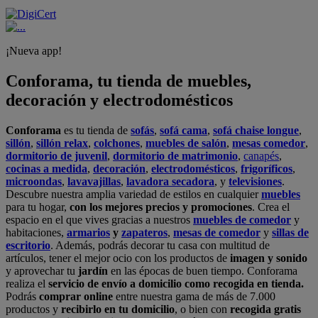
¡Nueva app!
Conforama, tu tienda de muebles,
decoración y electrodomésticos
Conforama
es tu tienda de
sofás
,
sofá cama
,
sofá chaise longue
,
sillón
,
sillón relax
,
colchones
,
muebles de salón
,
mesas comedor
,
dormitorio de juvenil
,
dormitorio de matrimonio
,
canapés
,
cocinas a medida
,
decoración
,
electrodomésticos
,
frigoríficos
,
microondas
,
lavavajillas
,
lavadora secadora
, y
televisiones
.
Descubre nuestra amplia variedad de estilos en cualquier
muebles
para tu hogar,
con los mejores precios y promociones
. Crea el
espacio en el que vives gracias a nuestros
muebles de comedor
y
habitaciones,
armarios
y
zapateros
,
mesas de comedor
y
sillas de
escritorio
. Además, podrás decorar tu casa con multitud de
artículos, tener el mejor ocio con los productos de
imagen y sonido
y aprovechar tu
jardín
en las épocas de buen tiempo. Conforama
realiza el
servicio de envío a domicilio como recogida en tienda.
Podrás
comprar online
entre nuestra gama de más de 7.000
productos y
recibirlo en tu domicilio
, o bien con
recogida gratis