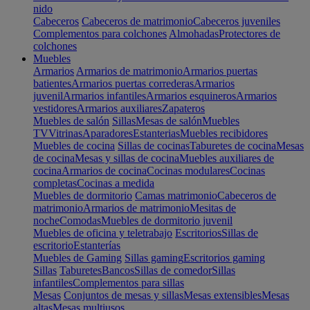
nido
Cabeceros
Cabeceros de matrimonio
Cabeceros juveniles
Complementos para colchones
Almohadas
Protectores de
colchones
Muebles
Armarios
Armarios de matrimonio
Armarios puertas
batientes
Armarios puertas correderas
Armarios
juvenil
Armarios infantiles
Armarios esquineros
Armarios
vestidores
Armarios auxiliares
Zapateros
Muebles de salón
Sillas
Mesas de salón
Muebles
TV
Vitrinas
Aparadores
Estanterias
Muebles recibidores
Muebles de cocina
Sillas de cocinas
Taburetes de cocina
Mesas
de cocina
Mesas y sillas de cocina
Muebles auxiliares de
cocina
Armarios de cocina
Cocinas modulares
Cocinas
completas
Cocinas a medida
Muebles de dormitorio
Camas matrimonio
Cabeceros de
matrimonio
Armarios de matrimonio
Mesitas de
noche
Comodas
Muebles de dormitorio juvenil
Muebles de oficina y teletrabajo
Escritorios
Sillas de
escritorio
Estanterías
Muebles de Gaming
Sillas gaming
Escritorios gaming
Sillas
Taburetes
Bancos
Sillas de comedor
Sillas
infantiles
Complementos para sillas
Mesas
Conjuntos de mesas y sillas
Mesas extensibles
Mesas
altas
Mesas multiusos