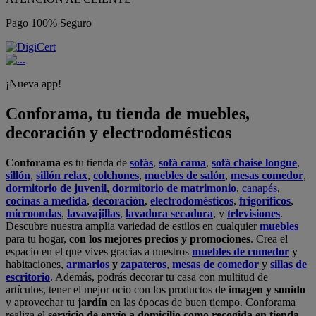
Pago 100% Seguro
¡Nueva app!
Conforama, tu tienda de muebles,
decoración y electrodomésticos
Conforama
es tu tienda de
sofás
,
sofá cama
,
sofá chaise longue
,
sillón
,
sillón relax
,
colchones
,
muebles de salón
,
mesas comedor
,
dormitorio de juvenil
,
dormitorio de matrimonio
,
canapés
,
cocinas a medida
,
decoración
,
electrodomésticos
,
frigoríficos
,
microondas
,
lavavajillas
,
lavadora secadora
, y
televisiones
.
Descubre nuestra amplia variedad de estilos en cualquier
muebles
para tu hogar,
con los mejores precios y promociones
. Crea el
espacio en el que vives gracias a nuestros
muebles de comedor
y
habitaciones,
armarios
y
zapateros
,
mesas de comedor
y
sillas de
escritorio
. Además, podrás decorar tu casa con multitud de
artículos, tener el mejor ocio con los productos de
imagen y sonido
y aprovechar tu
jardín
en las épocas de buen tiempo. Conforama
realiza el
servicio de envío a domicilio como recogida en tienda.