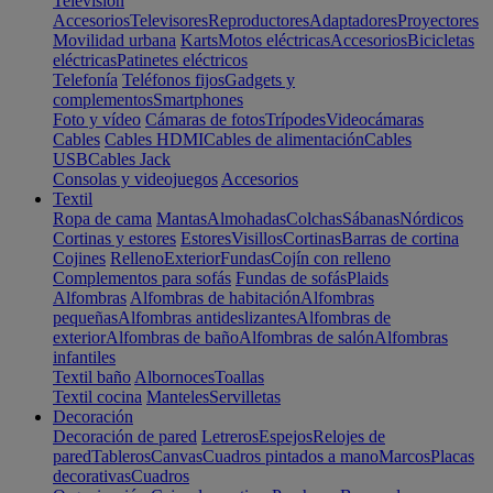
Televisión
Accesorios
Televisores
Reproductores
Adaptadores
Proyectores
Movilidad urbana
Karts
Motos eléctricas
Accesorios
Bicicletas
eléctricas
Patinetes eléctricos
Telefonía
Teléfonos fijos
Gadgets y
complementos
Smartphones
Foto y vídeo
Cámaras de fotos
Trípodes
Videocámaras
Cables
Cables HDMI
Cables de alimentación
Cables
USB
Cables Jack
Consolas y videojuegos
Accesorios
Textil
Ropa de cama
Mantas
Almohadas
Colchas
Sábanas
Nórdicos
Cortinas y estores
Estores
Visillos
Cortinas
Barras de cortina
Cojines
Relleno
Exterior
Fundas
Cojín con relleno
Complementos para sofás
Fundas de sofás
Plaids
Alfombras
Alfombras de habitación
Alfombras
pequeñas
Alfombras antideslizantes
Alfombras de
exterior
Alfombras de baño
Alfombras de salón
Alfombras
infantiles
Textil baño
Albornoces
Toallas
Textil cocina
Manteles
Servilletas
Decoración
Decoración de pared
Letreros
Espejos
Relojes de
pared
Tableros
Canvas
Cuadros pintados a mano
Marcos
Placas
decorativas
Cuadros