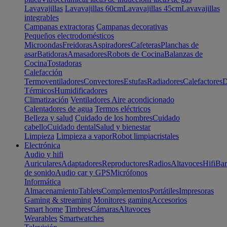
Lavavajillas
Lavavajillas 60cm
Lavavajillas 45cm
Lavavajillas
integrables
Campanas extractoras
Campanas decorativas
Pequeños electrodomésticos
Microondas
Freidoras
Aspiradores
Cafeteras
Planchas de
asar
Batidoras
Amasadores
Robots de Cocina
Balanzas de
Cocina
Tostadoras
Calefacción
Termoventiladores
Convectores
Estufas
Radiadores
Calefactores
D
Térmicos
Humidificadores
Climatización
Ventiladores
Aire acondicionado
Calentadores de agua
Termos eléctricos
Belleza y salud
Cuidado de los hombres
Cuidado
cabello
Cuidado dental
Salud y bienestar
Limpieza
Limpieza a vapor
Robot limpiacristales
Electrónica
Audio y hifi
Auriculares
Adaptadores
Reproductores
Radios
Altavoces
Hifi
Bar
de sonido
Audio car y GPS
Micrófonos
Informática
Almacenamiento
Tablets
Complementos
Portátiles
Impresoras
Gaming & streaming
Monitores gaming
Accesorios
Smart home
Timbres
Cámaras
Altavoces
Wearables
Smartwatches