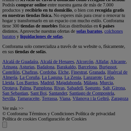
Podrás
comprar online
entre nuestra gama de más de 7.000
productos y
recibirlo en tu domicilio
, o bien con
recogida gratis
en nuestras tiendas física.
No esperes más para crear o renovar tu
hogar y transformarlo en un espacio con mucho estilo. Conforama
tiene 300
tiendas de muebles
físicas distribuidas en
6 países
distintos. Aproveche nuestras ofertas de
sofas baratos
,
colchones
baratos
y
liquidaciones de sofas
.
Conforama solo comercializa a través de su website o, físicamente,
en sus
tiendas de sofás
.
Alcalá de Guadaíra
,
Alcalá de Henares
,
Alcorcón
,
Alfafar
,
Alicante
,
Arinaga
,
Asturias
,
Badalona
,
Barakaldo
,
Barcelona
,
Burjassot
,
Castellón
,
Chafiras
,
Cordoba
,
Elche
,
Finestrat
,
Granada
,
Huércal de
Almería
,
La Coruña
,
La Laguna
,
La Zenia
,
Lanzarote
,
León
,
Lleida
,
Los Barrios
,
Madrid
,
Majadahonda
,
Málaga
,
Murcia
,
Orotava
,
Palma
,
Pamplona
,
Rivas
,
Sabadell
,
Sagunto
,
Salt, Girona
,
San Sebastian
,
Sant Boi
,
Santander
,
Santiago de Compostela
,
Sevilla
,
Tamaraceite
,
Terrassa
,
Viana
,
Vilanova i la Geltrú
,
Zaragoza
Ver más >>
© Conforama
Términos y Condiciones
Política de privacidad
Política de cookies
Configuración de Cookies