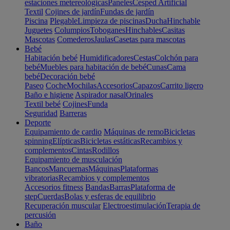
estaciones metereológicas
Paneles
Cesped Artificial
Textil
Cojines de jardín
Fundas de jardín
Piscina
Plegable
Limpieza de piscinas
Ducha
Hinchable
Juguetes
Columpios
Toboganes
Hinchables
Casitas
Mascotas
Comederos
Jaulas
Casetas para mascotas
Bebé
Habitación bebé
Humidificadores
Cestas
Colchón para
bebé
Muebles para habitación de bebé
Cunas
Cama
bebé
Decoración bebé
Paseo
Coche
Mochilas
Accesorios
Capazos
Carrito ligero
Baño e higiene
Aspirador nasal
Orinales
Textil bebé
Cojines
Funda
Seguridad
Barreras
Deporte
Equipamiento de cardio
Máquinas de remo
Bicicletas
spinning
Elípticas
Bicicletas estáticas
Recambios y
complementos
Cintas
Rodillos
Equipamiento de musculación
Bancos
Mancuernas
Máquinas
Plataformas
vibratorias
Recambios y complementos
Accesorios fitness
Bandas
Barras
Plataforma de
step
Cuerdas
Bolas y esferas de equilibrio
Recuperación muscular
Electroestimulación
Terapia de
percusión
Baño