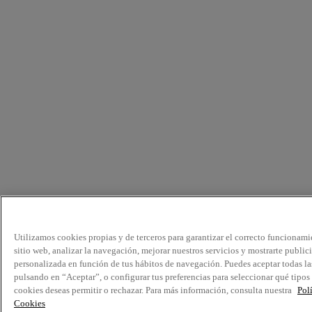
Utilizamos cookies propias y de terceros para garantizar el correcto funcionami
sitio web, analizar la navegación, mejorar nuestros servicios y mostrarte public
personalizada en función de tus hábitos de navegación. Puedes aceptar todas la
pulsando en “Aceptar”, o configurar tus preferencias para seleccionar qué tipos
cookies deseas permitir o rechazar. Para más información, consulta nuestra
Pol
Cookies