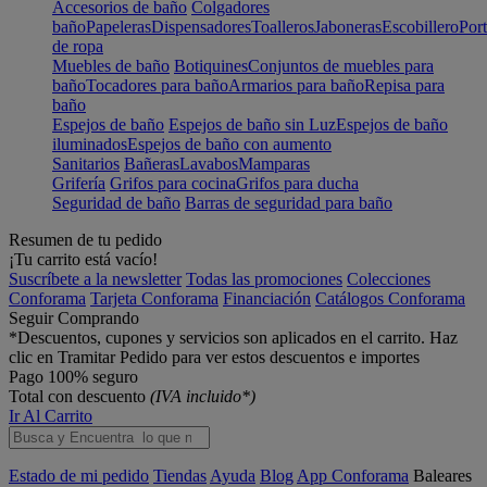
Accesorios de baño
Colgadores
baño
Papeleras
Dispensadores
Toalleros
Jaboneras
Escobillero
Port
de ropa
Muebles de baño
Botiquines
Conjuntos de muebles para
baño
Tocadores para baño
Armarios para baño
Repisa para
baño
Espejos de baño
Espejos de baño sin Luz
Espejos de baño
iluminados
Espejos de baño con aumento
Sanitarios
Bañeras
Lavabos
Mamparas
Grifería
Grifos para cocina
Grifos para ducha
Seguridad de baño
Barras de seguridad para baño
Resumen de tu pedido
¡Tu carrito está vacío!
Suscríbete a la newsletter
Todas las promociones
Colecciones
Conforama
Tarjeta Conforama
Financiación
Catálogos Conforama
Seguir Comprando
*Descuentos, cupones y servicios son aplicados en el carrito. Haz
clic en Tramitar Pedido para ver estos descuentos e importes
Pago 100% seguro
Total con descuento
(IVA incluido*)
Ir Al Carrito
Estado de mi pedido
Tiendas
Ayuda
Blog
App Conforama
Baleares