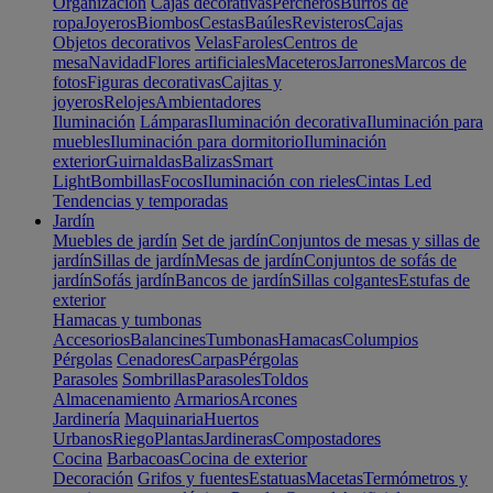
Organización
Cajas decorativas
Percheros
Burros de
ropa
Joyeros
Biombos
Cestas
Baúles
Revisteros
Cajas
Objetos decorativos
Velas
Faroles
Centros de
mesa
Navidad
Flores artificiales
Maceteros
Jarrones
Marcos de
fotos
Figuras decorativas
Cajitas y
joyeros
Relojes
Ambientadores
Iluminación
Lámparas
Iluminación decorativa
Iluminación para
muebles
Iluminación para dormitorio
Iluminación
exterior
Guirnaldas
Balizas
Smart
Light
Bombillas
Focos
Iluminación con rieles
Cintas Led
Tendencias y temporadas
Jardín
Muebles de jardín
Set de jardín
Conjuntos de mesas y sillas de
jardín
Sillas de jardín
Mesas de jardín
Conjuntos de sofás de
jardín
Sofás jardín
Bancos de jardín
Sillas colgantes
Estufas de
exterior
Hamacas y tumbonas
Accesorios
Balancines
Tumbonas
Hamacas
Columpios
Pérgolas
Cenadores
Carpas
Pérgolas
Parasoles
Sombrillas
Parasoles
Toldos
Almacenamiento
Armarios
Arcones
Jardinería
Maquinaria
Huertos
Urbanos
Riego
Plantas
Jardineras
Compostadores
Cocina
Barbacoas
Cocina de exterior
Decoración
Grifos y fuentes
Estatuas
Macetas
Termómetros y