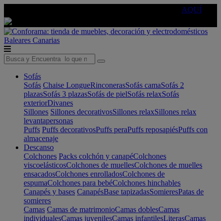
🔵Cambia tu electro con
-10% EXTRA
de descuento ☑️
AQUÍ
Baleares
Canarias
Sofás
Sofás
Chaise Longue
Rinconeras
Sofás cama
Sofás 2
plazas
Sofás 3 plazas
Sofás de piel
Sofás relax
Sofás
exterior
Divanes
Sillones
Sillones decorativos
Sillones relax
Sillones relax
levantapersonas
Puffs
Puffs decorativos
Puffs pera
Puffs reposapiés
Puffs con
almacenaje
Descanso
Colchones
Packs colchón y canapé
Colchones
viscoelásticos
Colchones de muelles
Colchones de muelles
ensacados
Colchones enrollados
Colchones de
espuma
Colchones para bebé
Colchones hinchables
Canapés y bases
Canapés
Base tapizadas
Somieres
Patas de
somieres
Camas
Camas de matrimonio
Camas dobles
Camas
individuales
Camas juveniles
Camas infantiles
Literas
Camas