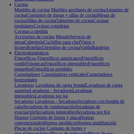
Cocina
Muebles de cocina
Muebles auxiliares de cocina
Armarios de
cocina
Conjuntos de mesas y sillas de cocina
Mesas de
cocina
Sillas de cocina
Taburetes de cocina
Cocinas
modulares
Cocinas completas
Cocinas a medida
Accesorios de cocina
Menaje
Servicio de
mesa
Cubertería
Cuchillos para chef
Vinos y
licores
Botellas
Utensilios de cocina
Vajilla
Bandejas
Electrodomésticos
Frigoríficos
Frigoríficos americanos
Frigoríficos
combi
Vinotecas
Frigoríficos integrables
Frigoríficos
pequeños
Frigoríficos portátiles
Congeladores
Congeladores verticales
Congeladores
horizontales
Lavadoras
Lavadoras de carga frontal
Lavadoras de carga
superior
Lavadoras - Secadoras
Lavadoras
integrables
Lavadoras por kg
Secadoras
Lavadoras - Secadoras
Secadoras con bomba de
calor
Secadoras de condensación
Secadoras de
evacuación
Secadoras integrables
Secadoras por Kg
Hornos
Conjunto de horno y placa
Hornos
convencionales
Hornos pirolíticos
Hornos multifunción
Placas de cocina
Conjunto de horno y
placa
Vitrocerámica
Placas de inducción
Placas de gas