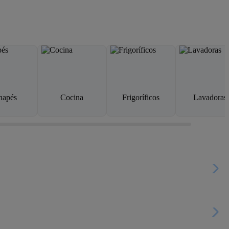
napés
Cocina
Frigoríficos
Lavadoras