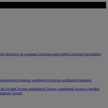
os
Colchones de espuma
Colchones para bebé
Colchones hinchables
esquineros
Armarios vestidores
Armarios auxiliares
Zapateros
 de cocina
Cocinas modulares
Cocinas completas
Cocinas a medida
mitorio juvenil