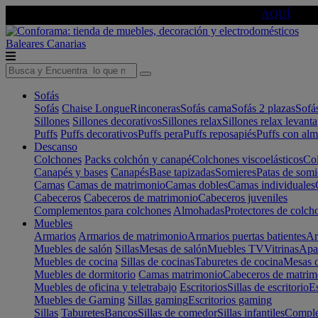
🔵Cambia tu electro con
-10% EXTRA
de descuento ☑️
AQUÍ
Baleares
Canarias
Sofás
Sofás
Chaise Longue
Rinconeras
Sofás cama
Sofás 2 plazas
Sofá
Sillones
Sillones decorativos
Sillones relax
Sillones relax levant
Puffs
Puffs decorativos
Puffs pera
Puffs reposapiés
Puffs con al
Descanso
Colchones
Packs colchón y canapé
Colchones viscoelásticos
Col
Canapés y bases
Canapés
Base tapizadas
Somieres
Patas de somi
Camas
Camas de matrimonio
Camas dobles
Camas individuales
Cabeceros
Cabeceros de matrimonio
Cabeceros juveniles
Complementos para colchones
Almohadas
Protectores de colch
Muebles
Armarios
Armarios de matrimonio
Armarios puertas batientes
Ar
Muebles de salón
Sillas
Mesas de salón
Muebles TV
Vitrinas
Apa
Muebles de cocina
Sillas de cocinas
Taburetes de cocina
Mesas d
Muebles de dormitorio
Camas matrimonio
Cabeceros de matrim
Muebles de oficina y teletrabajo
Escritorios
Sillas de escritorio
Es
Muebles de Gaming
Sillas gaming
Escritorios gaming
Sillas
Taburetes
Bancos
Sillas de comedor
Sillas infantiles
Complem