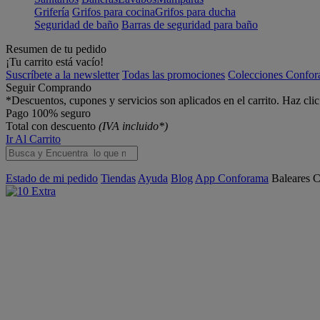
Grifería
Grifos para cocina
Grifos para ducha
Seguridad de baño
Barras de seguridad para baño
Resumen de tu pedido
¡Tu carrito está vacío!
Suscríbete a la newsletter
Todas las promociones
Colecciones Confo
Seguir Comprando
*Descuentos, cupones y servicios son aplicados en el carrito. Haz cli
Pago 100% seguro
Total con descuento
(IVA incluido*)
Ir Al Carrito
Estado de mi pedido
Tiendas
Ayuda
Blog
App Conforama
Baleares
C