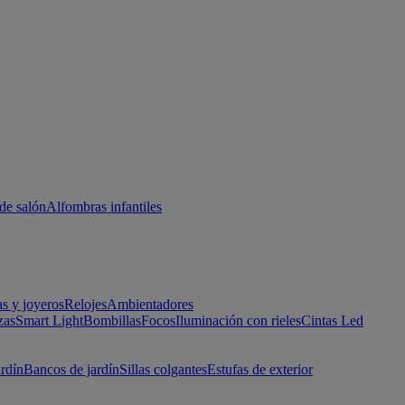
de salón
Alfombras infantiles
as y joyeros
Relojes
Ambientadores
zas
Smart Light
Bombillas
Focos
Iluminación con rieles
Cintas Led
ardín
Bancos de jardín
Sillas colgantes
Estufas de exterior