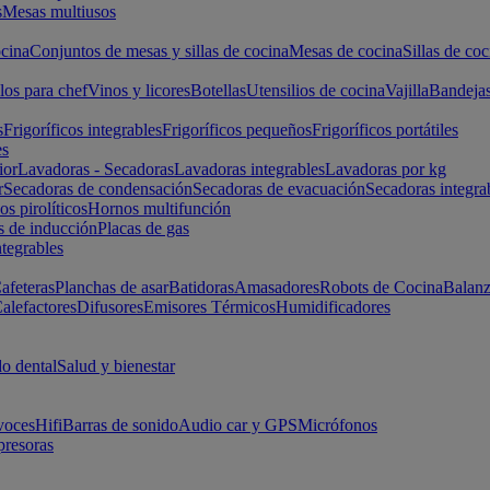
s
Mesas multiusos
cina
Conjuntos de mesas y sillas de cocina
Mesas de cocina
Sillas de coc
los para chef
Vinos y licores
Botellas
Utensilios de cocina
Vajilla
Bandeja
s
Frigoríficos integrables
Frigoríficos pequeños
Frigoríficos portátiles
es
ior
Lavadoras - Secadoras
Lavadoras integrables
Lavadoras por kg
r
Secadoras de condensación
Secadoras de evacuación
Secadoras integra
s pirolíticos
Hornos multifunción
s de inducción
Placas de gas
ntegrables
afeteras
Planchas de asar
Batidoras
Amasadores
Robots de Cocina
Balanz
alefactores
Difusores
Emisores Térmicos
Humidificadores
o dental
Salud y bienestar
voces
Hifi
Barras de sonido
Audio car y GPS
Micrófonos
presoras