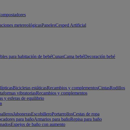
ompostadores
aciones metereológicas
Paneles
Cesped Artificial
les para habitación de bebé
Cunas
Cama bebé
Decoración bebé
lípticas
Bicicletas estáticas
Recambios y complementos
Cintas
Rodillos
taformas vibratorias
Recambios y complementos
s y esferas de equilibrio
ón
alleros
Jaboneras
Escobillero
Portarrollos
Cestas de ropa
cadores para baño
Armarios para baño
Repisa para baño
inados
Espejos de baño con aumento