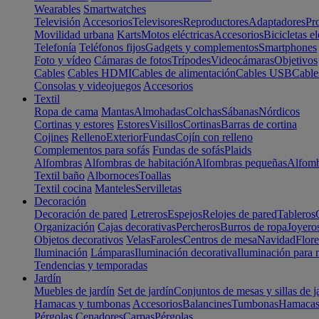
Wearables
Smartwatches
Televisión
Accesorios
Televisores
Reproductores
Adaptadores
Pr
Movilidad urbana
Karts
Motos eléctricas
Accesorios
Bicicletas el
Telefonía
Teléfonos fijos
Gadgets y complementos
Smartphones
Foto y vídeo
Cámaras de fotos
Trípodes
Videocámaras
Objetivos
Cables
Cables HDMI
Cables de alimentación
Cables USB
Cable
Consolas y videojuegos
Accesorios
Textil
Ropa de cama
Mantas
Almohadas
Colchas
Sábanas
Nórdicos
Cortinas y estores
Estores
Visillos
Cortinas
Barras de cortina
Cojines
Relleno
Exterior
Fundas
Cojín con relleno
Complementos para sofás
Fundas de sofás
Plaids
Alfombras
Alfombras de habitación
Alfombras pequeñas
Alfomb
Textil baño
Albornoces
Toallas
Textil cocina
Manteles
Servilletas
Decoración
Decoración de pared
Letreros
Espejos
Relojes de pared
Tableros
Organización
Cajas decorativas
Percheros
Burros de ropa
Joyero
Objetos decorativos
Velas
Faroles
Centros de mesa
Navidad
Flore
Iluminación
Lámparas
Iluminación decorativa
Iluminación para 
Tendencias y temporadas
Jardín
Muebles de jardín
Set de jardín
Conjuntos de mesas y sillas de j
Hamacas y tumbonas
Accesorios
Balancines
Tumbonas
Hamaca
Pérgolas
Cenadores
Carpas
Pérgolas