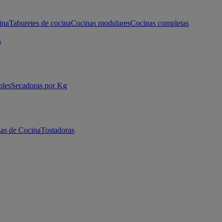
ina
Taburetes de cocina
Cocinas modulares
Cocinas completas
s
bles
Secadoras por Kg
as de Cocina
Tostadoras