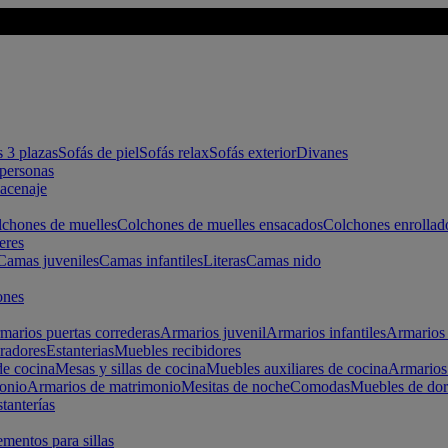
s 3 plazas
Sofás de piel
Sofás relax
Sofás exterior
Divanes
apersonas
macenaje
chones de muelles
Colchones de muelles ensacados
Colchones enrollad
eres
Camas juveniles
Camas infantiles
Literas
Camas nido
ones
marios puertas correderas
Armarios juvenil
Armarios infantiles
Armarios 
radores
Estanterias
Muebles recibidores
e cocina
Mesas y sillas de cocina
Muebles auxiliares de cocina
Armarios
onio
Armarios de matrimonio
Mesitas de noche
Comodas
Muebles de dor
tanterías
entos para sillas