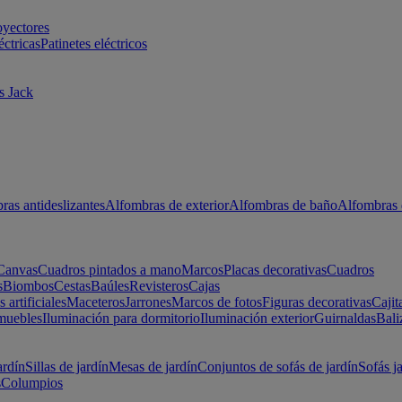
oyectores
éctricas
Patinetes eléctricos
s Jack
ras antideslizantes
Alfombras de exterior
Alfombras de baño
Alfombras 
Canvas
Cuadros pintados a mano
Marcos
Placas decorativas
Cuadros
s
Biombos
Cestas
Baúles
Revisteros
Cajas
s artificiales
Maceteros
Jarrones
Marcos de fotos
Figuras decorativas
Cajit
muebles
Iluminación para dormitorio
Iluminación exterior
Guirnaldas
Bali
ardín
Sillas de jardín
Mesas de jardín
Conjuntos de sofás de jardín
Sofás j
s
Columpios