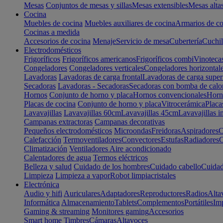
Mesas
Conjuntos de mesas y sillas
Mesas extensibles
Mesas alta
Cocina
Muebles de cocina
Muebles auxiliares de cocina
Armarios de co
Cocinas a medida
Accesorios de cocina
Menaje
Servicio de mesa
Cubertería
Cuchil
Electrodomésticos
Frigoríficos
Frigoríficos americanos
Frigoríficos combi
Vinoteca
Congeladores
Congeladores verticales
Congeladores horizontal
Lavadoras
Lavadoras de carga frontal
Lavadoras de carga super
Secadoras
Lavadoras - Secadoras
Secadoras con bomba de calo
Hornos
Conjunto de horno y placa
Hornos convencionales
Horno
Placas de cocina
Conjunto de horno y placa
Vitrocerámica
Placa
Lavavajillas
Lavavajillas 60cm
Lavavajillas 45cm
Lavavajillas i
Campanas extractoras
Campanas decorativas
Pequeños electrodomésticos
Microondas
Freidoras
Aspiradores
C
Calefacción
Termoventiladores
Convectores
Estufas
Radiadores
C
Climatización
Ventiladores
Aire acondicionado
Calentadores de agua
Termos eléctricos
Belleza y salud
Cuidado de los hombres
Cuidado cabello
Cuidad
Limpieza
Limpieza a vapor
Robot limpiacristales
Electrónica
Audio y hifi
Auriculares
Adaptadores
Reproductores
Radios
Alta
Informática
Almacenamiento
Tablets
Complementos
Portátiles
Im
Gaming & streaming
Monitores gaming
Accesorios
Smart home
Timbres
Cámaras
Altavoces