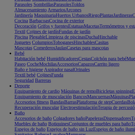
Parasoles
Sombrillas
Parasoles
Toldos
Almacenamiento
Armarios
Arcones
Jardinería
Maquinaria
Huertos Urbanos
Riego
Plantas
Jardineras
C
Cocina
Barbacoas
Cocina de exterior
Decoración
Grifos y fuentes
Estatuas
Macetas
Termómetros y est
Textil
Cojines de jardín
Fundas de jardín
Piscina
Plegable
Limpieza de piscinas
Ducha
Hinchable
Juguetes
Columpios
Toboganes
Hinchables
Casitas
Mascotas
Comederos
Jaulas
Casetas para mascotas
Bebé
Habitación bebé
Humidificadores
Cestas
Colchón para bebé
Mueb
Paseo
Coche
Mochilas
Accesorios
Capazos
Carrito ligero
Baño e higiene
Aspirador nasal
Orinales
Textil bebé
Cojines
Funda
Seguridad
Barreras
Deporte
Equipamiento de cardio
Máquinas de remo
Bicicletas spinning
E
Equipamiento de musculación
Bancos
Mancuernas
Máquinas
Pla
Accesorios fitness
Bandas
Barras
Plataforma de step
Cuerdas
Bola
Recuperación muscular
Electroestimulación
Terapia de percusi
Baño
Accesorios de baño
Colgadores baño
Papeleras
Dispensadores
To
Muebles de baño
Botiquines
Conjuntos de muebles para baño
To
Espejos de baño
Espejos de baño sin Luz
Espejos de baño ilum
Sanitarios
Bañeras
Lavabos
Mamparas