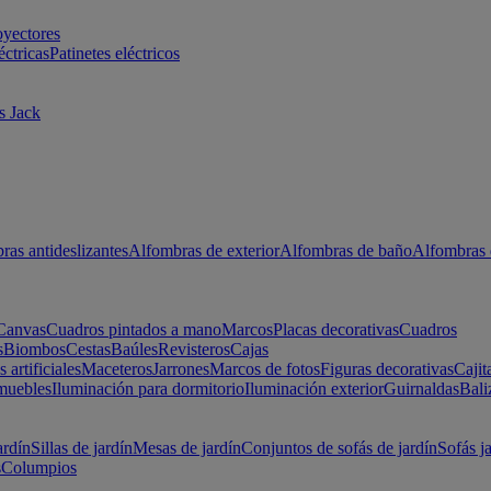
oyectores
éctricas
Patinetes eléctricos
s Jack
ras antideslizantes
Alfombras de exterior
Alfombras de baño
Alfombras 
Canvas
Cuadros pintados a mano
Marcos
Placas decorativas
Cuadros
s
Biombos
Cestas
Baúles
Revisteros
Cajas
s artificiales
Maceteros
Jarrones
Marcos de fotos
Figuras decorativas
Cajit
muebles
Iluminación para dormitorio
Iluminación exterior
Guirnaldas
Bali
ardín
Sillas de jardín
Mesas de jardín
Conjuntos de sofás de jardín
Sofás j
s
Columpios