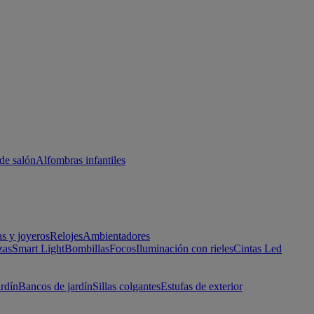
de salón
Alfombras infantiles
as y joyeros
Relojes
Ambientadores
zas
Smart Light
Bombillas
Focos
Iluminación con rieles
Cintas Led
ardín
Bancos de jardín
Sillas colgantes
Estufas de exterior