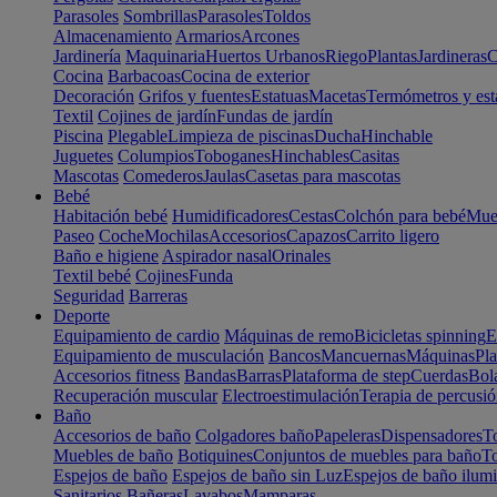
Parasoles
Sombrillas
Parasoles
Toldos
Almacenamiento
Armarios
Arcones
Jardinería
Maquinaria
Huertos Urbanos
Riego
Plantas
Jardineras
C
Cocina
Barbacoas
Cocina de exterior
Decoración
Grifos y fuentes
Estatuas
Macetas
Termómetros y est
Textil
Cojines de jardín
Fundas de jardín
Piscina
Plegable
Limpieza de piscinas
Ducha
Hinchable
Juguetes
Columpios
Toboganes
Hinchables
Casitas
Mascotas
Comederos
Jaulas
Casetas para mascotas
Bebé
Habitación bebé
Humidificadores
Cestas
Colchón para bebé
Mueb
Paseo
Coche
Mochilas
Accesorios
Capazos
Carrito ligero
Baño e higiene
Aspirador nasal
Orinales
Textil bebé
Cojines
Funda
Seguridad
Barreras
Deporte
Equipamiento de cardio
Máquinas de remo
Bicicletas spinning
E
Equipamiento de musculación
Bancos
Mancuernas
Máquinas
Pla
Accesorios fitness
Bandas
Barras
Plataforma de step
Cuerdas
Bola
Recuperación muscular
Electroestimulación
Terapia de percusi
Baño
Accesorios de baño
Colgadores baño
Papeleras
Dispensadores
To
Muebles de baño
Botiquines
Conjuntos de muebles para baño
To
Espejos de baño
Espejos de baño sin Luz
Espejos de baño ilum
Sanitarios
Bañeras
Lavabos
Mamparas