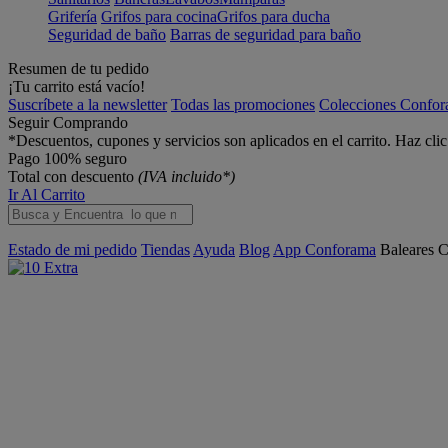
Grifería
Grifos para cocina
Grifos para ducha
Seguridad de baño
Barras de seguridad para baño
Resumen de tu pedido
¡Tu carrito está vacío!
Suscríbete a la newsletter
Todas las promociones
Colecciones Confo
Seguir Comprando
*Descuentos, cupones y servicios son aplicados en el carrito. Haz cli
Pago 100% seguro
Total con descuento
(IVA incluido*)
Ir Al Carrito
Estado de mi pedido
Tiendas
Ayuda
Blog
App Conforama
Baleares
C