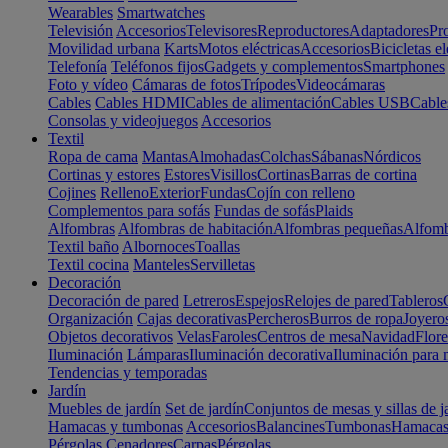
Wearables
Smartwatches
Televisión
Accesorios
Televisores
Reproductores
Adaptadores
Pr
Movilidad urbana
Karts
Motos eléctricas
Accesorios
Bicicletas el
Telefonía
Teléfonos fijos
Gadgets y complementos
Smartphones
Foto y vídeo
Cámaras de fotos
Trípodes
Videocámaras
Cables
Cables HDMI
Cables de alimentación
Cables USB
Cable
Consolas y videojuegos
Accesorios
Textil
Ropa de cama
Mantas
Almohadas
Colchas
Sábanas
Nórdicos
Cortinas y estores
Estores
Visillos
Cortinas
Barras de cortina
Cojines
Relleno
Exterior
Fundas
Cojín con relleno
Complementos para sofás
Fundas de sofás
Plaids
Alfombras
Alfombras de habitación
Alfombras pequeñas
Alfomb
Textil baño
Albornoces
Toallas
Textil cocina
Manteles
Servilletas
Decoración
Decoración de pared
Letreros
Espejos
Relojes de pared
Tableros
Organización
Cajas decorativas
Percheros
Burros de ropa
Joyero
Objetos decorativos
Velas
Faroles
Centros de mesa
Navidad
Flore
Iluminación
Lámparas
Iluminación decorativa
Iluminación para 
Tendencias y temporadas
Jardín
Muebles de jardín
Set de jardín
Conjuntos de mesas y sillas de j
Hamacas y tumbonas
Accesorios
Balancines
Tumbonas
Hamaca
Pérgolas
Cenadores
Carpas
Pérgolas