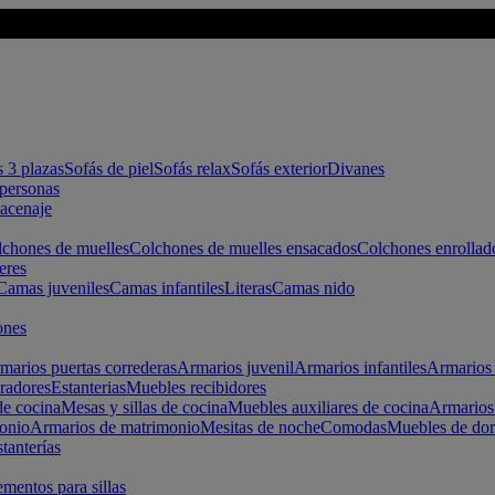
s 3 plazas
Sofás de piel
Sofás relax
Sofás exterior
Divanes
apersonas
macenaje
chones de muelles
Colchones de muelles ensacados
Colchones enrollad
eres
Camas juveniles
Camas infantiles
Literas
Camas nido
ones
marios puertas correderas
Armarios juvenil
Armarios infantiles
Armarios 
radores
Estanterias
Muebles recibidores
e cocina
Mesas y sillas de cocina
Muebles auxiliares de cocina
Armarios
onio
Armarios de matrimonio
Mesitas de noche
Comodas
Muebles de dor
tanterías
entos para sillas