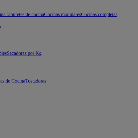
ina
Taburetes de cocina
Cocinas modulares
Cocinas completas
s
bles
Secadoras por Kg
as de Cocina
Tostadoras