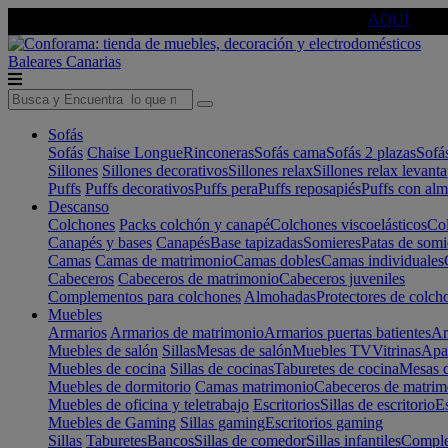
🔵Cambia tu electro con
-10% EXTRA
de descuento ☑️
AQUÍ
Baleares
Canarias
Sofás
Sofás
Chaise Longue
Rinconeras
Sofás cama
Sofás 2 plazas
Sofá
Sillones
Sillones decorativos
Sillones relax
Sillones relax levant
Puffs
Puffs decorativos
Puffs pera
Puffs reposapiés
Puffs con al
Descanso
Colchones
Packs colchón y canapé
Colchones viscoelásticos
Col
Canapés y bases
Canapés
Base tapizadas
Somieres
Patas de somi
Camas
Camas de matrimonio
Camas dobles
Camas individuales
Cabeceros
Cabeceros de matrimonio
Cabeceros juveniles
Complementos para colchones
Almohadas
Protectores de colch
Muebles
Armarios
Armarios de matrimonio
Armarios puertas batientes
Ar
Muebles de salón
Sillas
Mesas de salón
Muebles TV
Vitrinas
Apa
Muebles de cocina
Sillas de cocinas
Taburetes de cocina
Mesas d
Muebles de dormitorio
Camas matrimonio
Cabeceros de matrim
Muebles de oficina y teletrabajo
Escritorios
Sillas de escritorio
Es
Muebles de Gaming
Sillas gaming
Escritorios gaming
Sillas
Taburetes
Bancos
Sillas de comedor
Sillas infantiles
Complem