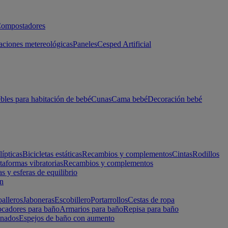
ompostadores
aciones metereológicas
Paneles
Cesped Artificial
les para habitación de bebé
Cunas
Cama bebé
Decoración bebé
lípticas
Bicicletas estáticas
Recambios y complementos
Cintas
Rodillos
taformas vibratorias
Recambios y complementos
s y esferas de equilibrio
ón
alleros
Jaboneras
Escobillero
Portarrollos
Cestas de ropa
cadores para baño
Armarios para baño
Repisa para baño
inados
Espejos de baño con aumento