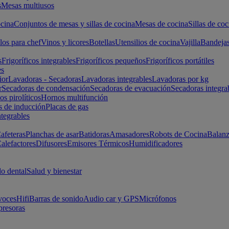
s
Mesas multiusos
cina
Conjuntos de mesas y sillas de cocina
Mesas de cocina
Sillas de coc
los para chef
Vinos y licores
Botellas
Utensilios de cocina
Vajilla
Bandeja
s
Frigoríficos integrables
Frigoríficos pequeños
Frigoríficos portátiles
es
ior
Lavadoras - Secadoras
Lavadoras integrables
Lavadoras por kg
r
Secadoras de condensación
Secadoras de evacuación
Secadoras integra
s pirolíticos
Hornos multifunción
s de inducción
Placas de gas
ntegrables
afeteras
Planchas de asar
Batidoras
Amasadores
Robots de Cocina
Balanz
alefactores
Difusores
Emisores Térmicos
Humidificadores
o dental
Salud y bienestar
voces
Hifi
Barras de sonido
Audio car y GPS
Micrófonos
presoras