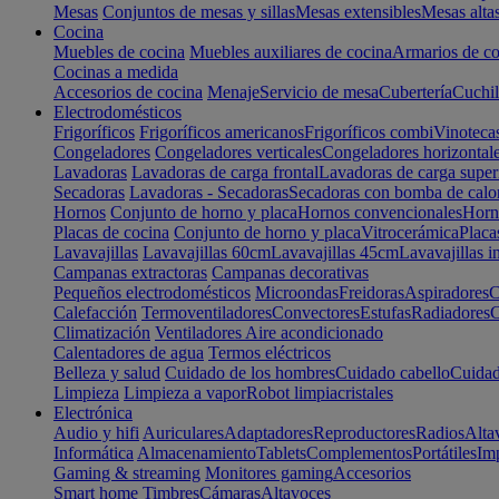
Mesas
Conjuntos de mesas y sillas
Mesas extensibles
Mesas alta
Cocina
Muebles de cocina
Muebles auxiliares de cocina
Armarios de co
Cocinas a medida
Accesorios de cocina
Menaje
Servicio de mesa
Cubertería
Cuchil
Electrodomésticos
Frigoríficos
Frigoríficos americanos
Frigoríficos combi
Vinoteca
Congeladores
Congeladores verticales
Congeladores horizontal
Lavadoras
Lavadoras de carga frontal
Lavadoras de carga super
Secadoras
Lavadoras - Secadoras
Secadoras con bomba de calo
Hornos
Conjunto de horno y placa
Hornos convencionales
Horno
Placas de cocina
Conjunto de horno y placa
Vitrocerámica
Placa
Lavavajillas
Lavavajillas 60cm
Lavavajillas 45cm
Lavavajillas i
Campanas extractoras
Campanas decorativas
Pequeños electrodomésticos
Microondas
Freidoras
Aspiradores
C
Calefacción
Termoventiladores
Convectores
Estufas
Radiadores
C
Climatización
Ventiladores
Aire acondicionado
Calentadores de agua
Termos eléctricos
Belleza y salud
Cuidado de los hombres
Cuidado cabello
Cuidad
Limpieza
Limpieza a vapor
Robot limpiacristales
Electrónica
Audio y hifi
Auriculares
Adaptadores
Reproductores
Radios
Alta
Informática
Almacenamiento
Tablets
Complementos
Portátiles
Im
Gaming & streaming
Monitores gaming
Accesorios
Smart home
Timbres
Cámaras
Altavoces