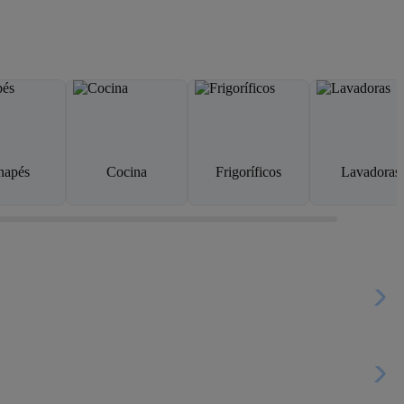
napés
Cocina
Frigoríficos
Lavadoras