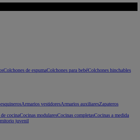
os
Colchones de espuma
Colchones para bebé
Colchones hinchables
esquineros
Armarios vestidores
Armarios auxiliares
Zapateros
 de cocina
Cocinas modulares
Cocinas completas
Cocinas a medida
mitorio juvenil