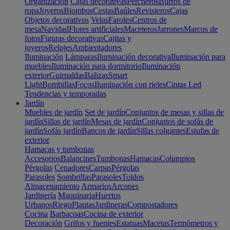
Organización
Cajas decorativas
Percheros
Burros de
ropa
Joyeros
Biombos
Cestas
Baúles
Revisteros
Cajas
Objetos decorativos
Velas
Faroles
Centros de
mesa
Navidad
Flores artificiales
Maceteros
Jarrones
Marcos de
fotos
Figuras decorativas
Cajitas y
joyeros
Relojes
Ambientadores
Iluminación
Lámparas
Iluminación decorativa
Iluminación para
muebles
Iluminación para dormitorio
Iluminación
exterior
Guirnaldas
Balizas
Smart
Light
Bombillas
Focos
Iluminación con rieles
Cintas Led
Tendencias y temporadas
Jardín
Muebles de jardín
Set de jardín
Conjuntos de mesas y sillas de
jardín
Sillas de jardín
Mesas de jardín
Conjuntos de sofás de
jardín
Sofás jardín
Bancos de jardín
Sillas colgantes
Estufas de
exterior
Hamacas y tumbonas
Accesorios
Balancines
Tumbonas
Hamacas
Columpios
Pérgolas
Cenadores
Carpas
Pérgolas
Parasoles
Sombrillas
Parasoles
Toldos
Almacenamiento
Armarios
Arcones
Jardinería
Maquinaria
Huertos
Urbanos
Riego
Plantas
Jardineras
Compostadores
Cocina
Barbacoas
Cocina de exterior
Decoración
Grifos y fuentes
Estatuas
Macetas
Termómetros y