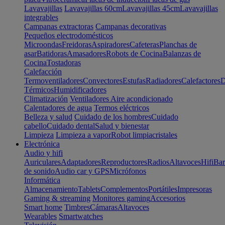
Lavavajillas
Lavavajillas 60cm
Lavavajillas 45cm
Lavavajillas
integrables
Campanas extractoras
Campanas decorativas
Pequeños electrodomésticos
Microondas
Freidoras
Aspiradores
Cafeteras
Planchas de
asar
Batidoras
Amasadores
Robots de Cocina
Balanzas de
Cocina
Tostadoras
Calefacción
Termoventiladores
Convectores
Estufas
Radiadores
Calefactores
D
Térmicos
Humidificadores
Climatización
Ventiladores
Aire acondicionado
Calentadores de agua
Termos eléctricos
Belleza y salud
Cuidado de los hombres
Cuidado
cabello
Cuidado dental
Salud y bienestar
Limpieza
Limpieza a vapor
Robot limpiacristales
Electrónica
Audio y hifi
Auriculares
Adaptadores
Reproductores
Radios
Altavoces
Hifi
Bar
de sonido
Audio car y GPS
Micrófonos
Informática
Almacenamiento
Tablets
Complementos
Portátiles
Impresoras
Gaming & streaming
Monitores gaming
Accesorios
Smart home
Timbres
Cámaras
Altavoces
Wearables
Smartwatches