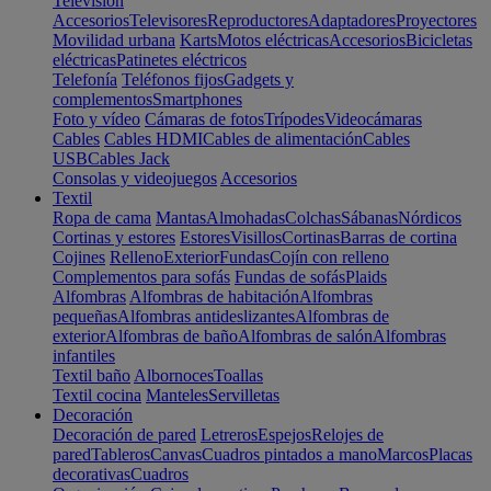
Televisión
Accesorios
Televisores
Reproductores
Adaptadores
Proyectores
Movilidad urbana
Karts
Motos eléctricas
Accesorios
Bicicletas
eléctricas
Patinetes eléctricos
Telefonía
Teléfonos fijos
Gadgets y
complementos
Smartphones
Foto y vídeo
Cámaras de fotos
Trípodes
Videocámaras
Cables
Cables HDMI
Cables de alimentación
Cables
USB
Cables Jack
Consolas y videojuegos
Accesorios
Textil
Ropa de cama
Mantas
Almohadas
Colchas
Sábanas
Nórdicos
Cortinas y estores
Estores
Visillos
Cortinas
Barras de cortina
Cojines
Relleno
Exterior
Fundas
Cojín con relleno
Complementos para sofás
Fundas de sofás
Plaids
Alfombras
Alfombras de habitación
Alfombras
pequeñas
Alfombras antideslizantes
Alfombras de
exterior
Alfombras de baño
Alfombras de salón
Alfombras
infantiles
Textil baño
Albornoces
Toallas
Textil cocina
Manteles
Servilletas
Decoración
Decoración de pared
Letreros
Espejos
Relojes de
pared
Tableros
Canvas
Cuadros pintados a mano
Marcos
Placas
decorativas
Cuadros