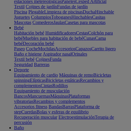
estaciones metereológicas
Paneles
Cesped Artificial
Textil
Cojines de jardín
Fundas de jardín
Piscina
Plegable
Limpieza de piscinas
Ducha
Hinchable
Juguetes
Columpios
Toboganes
Hinchables
Casitas
Mascotas
Comederos
Jaulas
Casetas para mascotas
Bebé
Habitación bebé
Humidificadores
Cestas
Colchón para
bebé
Muebles para habitación de bebé
Cunas
Cama
bebé
Decoración bebé
Paseo
Coche
Mochilas
Accesorios
Capazos
Carrito ligero
Baño e higiene
Aspirador nasal
Orinales
Textil bebé
Cojines
Funda
Seguridad
Barreras
Deporte
Equipamiento de cardio
Máquinas de remo
Bicicletas
spinning
Elípticas
Bicicletas estáticas
Recambios y
complementos
Cintas
Rodillos
Equipamiento de musculación
Bancos
Mancuernas
Máquinas
Plataformas
vibratorias
Recambios y complementos
Accesorios fitness
Bandas
Barras
Plataforma de
step
Cuerdas
Bolas y esferas de equilibrio
Recuperación muscular
Electroestimulación
Terapia de
percusión
Baño