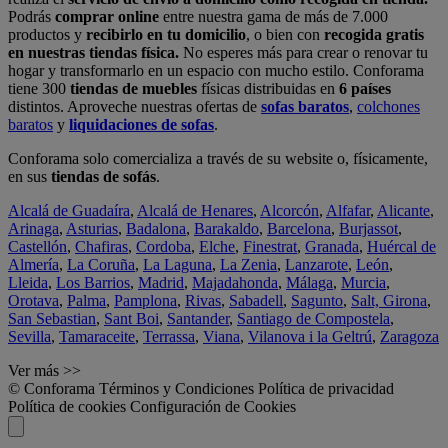
Podrás
comprar online
entre nuestra gama de más de 7.000
productos y
recibirlo en tu domicilio
, o bien con
recogida gratis
en nuestras tiendas física.
No esperes más para crear o renovar tu
hogar y transformarlo en un espacio con mucho estilo. Conforama
tiene 300
tiendas de muebles
físicas distribuidas en
6 países
distintos. Aproveche nuestras ofertas de
sofas baratos
,
colchones
baratos
y
liquidaciones de sofas
.
Conforama solo comercializa a través de su website o, físicamente,
en sus
tiendas de sofás
.
Alcalá de Guadaíra
,
Alcalá de Henares
,
Alcorcón
,
Alfafar
,
Alicante
,
Arinaga
,
Asturias
,
Badalona
,
Barakaldo
,
Barcelona
,
Burjassot
,
Castellón
,
Chafiras
,
Cordoba
,
Elche
,
Finestrat
,
Granada
,
Huércal de
Almería
,
La Coruña
,
La Laguna
,
La Zenia
,
Lanzarote
,
León
,
Lleida
,
Los Barrios
,
Madrid
,
Majadahonda
,
Málaga
,
Murcia
,
Orotava
,
Palma
,
Pamplona
,
Rivas
,
Sabadell
,
Sagunto
,
Salt, Girona
,
San Sebastian
,
Sant Boi
,
Santander
,
Santiago de Compostela
,
Sevilla
,
Tamaraceite
,
Terrassa
,
Viana
,
Vilanova i la Geltrú
,
Zaragoza
Ver más >>
© Conforama
Términos y Condiciones
Política de privacidad
Política de cookies
Configuración de Cookies