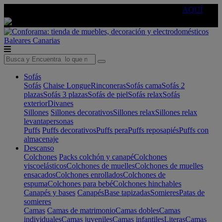
🔵Cambia tu electro con
-10% EXTRA
de descuento ☑️
AQUÍ
Baleares
Canarias
Sofás
Sofás
Chaise Longue
Rinconeras
Sofás cama
Sofás 2
plazas
Sofás 3 plazas
Sofás de piel
Sofás relax
Sofás
exterior
Divanes
Sillones
Sillones decorativos
Sillones relax
Sillones relax
levantapersonas
Puffs
Puffs decorativos
Puffs pera
Puffs reposapiés
Puffs con
almacenaje
Descanso
Colchones
Packs colchón y canapé
Colchones
viscoelásticos
Colchones de muelles
Colchones de muelles
ensacados
Colchones enrollados
Colchones de
espuma
Colchones para bebé
Colchones hinchables
Canapés y bases
Canapés
Base tapizadas
Somieres
Patas de
somieres
Camas
Camas de matrimonio
Camas dobles
Camas
individuales
Camas juveniles
Camas infantiles
Literas
Camas