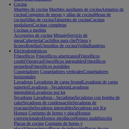
Cocina
Muebles de cocina
Muebles auxiliares de cocina
Armarios de
cocina
Conjuntos de mesas y sillas de cocina
Mesas de
cocina
Sillas de cocina
Taburetes de cocina
Cocinas
modulares
Cocinas completas
Cocinas a medida
Accesorios de cocina
Menaje
Servicio de
mesa
Cubertería
Cuchillos para chef
Vinos y
licores
Botellas
Utensilios de cocina
Vajilla
Bandejas
Electrodomésticos
Frigoríficos
Frigoríficos americanos
Frigoríficos
combi
Vinotecas
Frigoríficos integrables
Frigoríficos
pequeños
Frigoríficos portátiles
Congeladores
Congeladores verticales
Congeladores
horizontales
Lavadoras
Lavadoras de carga frontal
Lavadoras de carga
superior
Lavadoras - Secadoras
Lavadoras
integrables
Lavadoras por kg
Secadoras
Lavadoras - Secadoras
Secadoras con bomba de
calor
Secadoras de condensación
Secadoras de
evacuación
Secadoras integrables
Secadoras por Kg
Hornos
Conjunto de horno y placa
Hornos
convencionales
Hornos pirolíticos
Hornos multifunción
Placas de cocina
Conjunto de horno y
placa
Vitrocerámica
Placas de inducción
Placas de gas