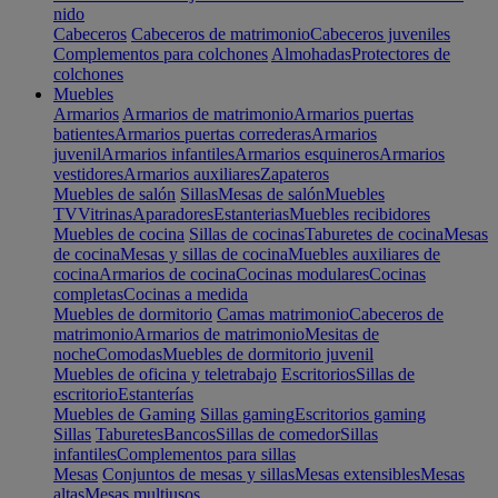
nido
Cabeceros
Cabeceros de matrimonio
Cabeceros juveniles
Complementos para colchones
Almohadas
Protectores de
colchones
Muebles
Armarios
Armarios de matrimonio
Armarios puertas
batientes
Armarios puertas correderas
Armarios
juvenil
Armarios infantiles
Armarios esquineros
Armarios
vestidores
Armarios auxiliares
Zapateros
Muebles de salón
Sillas
Mesas de salón
Muebles
TV
Vitrinas
Aparadores
Estanterias
Muebles recibidores
Muebles de cocina
Sillas de cocinas
Taburetes de cocina
Mesas
de cocina
Mesas y sillas de cocina
Muebles auxiliares de
cocina
Armarios de cocina
Cocinas modulares
Cocinas
completas
Cocinas a medida
Muebles de dormitorio
Camas matrimonio
Cabeceros de
matrimonio
Armarios de matrimonio
Mesitas de
noche
Comodas
Muebles de dormitorio juvenil
Muebles de oficina y teletrabajo
Escritorios
Sillas de
escritorio
Estanterías
Muebles de Gaming
Sillas gaming
Escritorios gaming
Sillas
Taburetes
Bancos
Sillas de comedor
Sillas
infantiles
Complementos para sillas
Mesas
Conjuntos de mesas y sillas
Mesas extensibles
Mesas
altas
Mesas multiusos