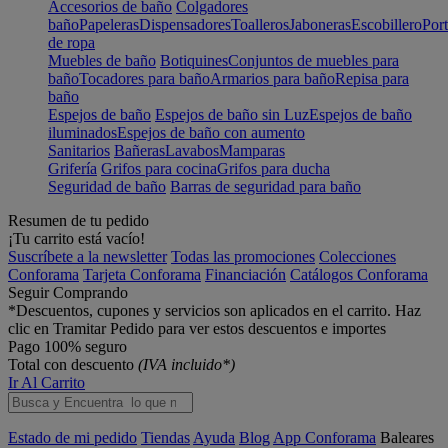
Accesorios de baño
Colgadores
baño
Papeleras
Dispensadores
Toalleros
Jaboneras
Escobillero
Port
de ropa
Muebles de baño
Botiquines
Conjuntos de muebles para
baño
Tocadores para baño
Armarios para baño
Repisa para
baño
Espejos de baño
Espejos de baño sin Luz
Espejos de baño
iluminados
Espejos de baño con aumento
Sanitarios
Bañeras
Lavabos
Mamparas
Grifería
Grifos para cocina
Grifos para ducha
Seguridad de baño
Barras de seguridad para baño
Resumen de tu pedido
¡Tu carrito está vacío!
Suscríbete a la newsletter
Todas las promociones
Colecciones
Conforama
Tarjeta Conforama
Financiación
Catálogos Conforama
Seguir Comprando
*Descuentos, cupones y servicios son aplicados en el carrito. Haz
clic en Tramitar Pedido para ver estos descuentos e importes
Pago 100% seguro
Total con descuento
(IVA incluido*)
Ir Al Carrito
Estado de mi pedido
Tiendas
Ayuda
Blog
App Conforama
Baleares