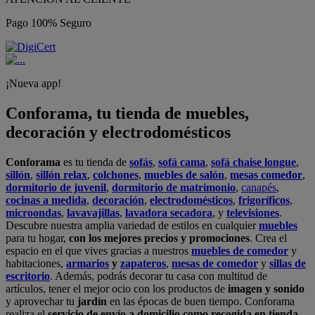
Pago 100% Seguro
¡Nueva app!
Conforama, tu tienda de muebles,
decoración y electrodomésticos
Conforama
es tu tienda de
sofás
,
sofá cama
,
sofá chaise longue
,
sillón
,
sillón relax
,
colchones
,
muebles de salón
,
mesas comedor
,
dormitorio de juvenil
,
dormitorio de matrimonio
,
canapés
,
cocinas a medida
,
decoración
,
electrodomésticos
,
frigoríficos
,
microondas
,
lavavajillas
,
lavadora secadora
, y
televisiones
.
Descubre nuestra amplia variedad de estilos en cualquier
muebles
para tu hogar,
con los mejores precios y promociones
. Crea el
espacio en el que vives gracias a nuestros
muebles de comedor
y
habitaciones,
armarios
y
zapateros
,
mesas de comedor
y
sillas de
escritorio
. Además, podrás decorar tu casa con multitud de
artículos, tener el mejor ocio con los productos de
imagen y sonido
y aprovechar tu
jardín
en las épocas de buen tiempo. Conforama
realiza el
servicio de envío a domicilio como recogida en tienda.