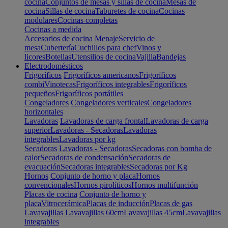
cocina
Conjuntos de mesas y sillas de cocina
Mesas de
cocina
Sillas de cocina
Taburetes de cocina
Cocinas
modulares
Cocinas completas
Cocinas a medida
Accesorios de cocina
Menaje
Servicio de
mesa
Cubertería
Cuchillos para chef
Vinos y
licores
Botellas
Utensilios de cocina
Vajilla
Bandejas
Electrodomésticos
Frigoríficos
Frigoríficos americanos
Frigoríficos
combi
Vinotecas
Frigoríficos integrables
Frigoríficos
pequeños
Frigoríficos portátiles
Congeladores
Congeladores verticales
Congeladores
horizontales
Lavadoras
Lavadoras de carga frontal
Lavadoras de carga
superior
Lavadoras - Secadoras
Lavadoras
integrables
Lavadoras por kg
Secadoras
Lavadoras - Secadoras
Secadoras con bomba de
calor
Secadoras de condensación
Secadoras de
evacuación
Secadoras integrables
Secadoras por Kg
Hornos
Conjunto de horno y placa
Hornos
convencionales
Hornos pirolíticos
Hornos multifunción
Placas de cocina
Conjunto de horno y
placa
Vitrocerámica
Placas de inducción
Placas de gas
Lavavajillas
Lavavajillas 60cm
Lavavajillas 45cm
Lavavajillas
integrables