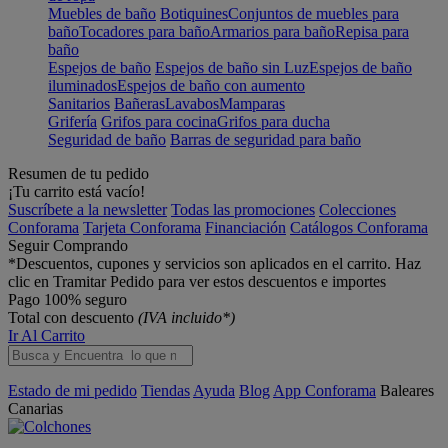
Muebles de baño
Botiquines
Conjuntos de muebles para
baño
Tocadores para baño
Armarios para baño
Repisa para
baño
Espejos de baño
Espejos de baño sin Luz
Espejos de baño
iluminados
Espejos de baño con aumento
Sanitarios
Bañeras
Lavabos
Mamparas
Grifería
Grifos para cocina
Grifos para ducha
Seguridad de baño
Barras de seguridad para baño
Resumen de tu pedido
¡Tu carrito está vacío!
Suscríbete a la newsletter
Todas las promociones
Colecciones
Conforama
Tarjeta Conforama
Financiación
Catálogos Conforama
Seguir Comprando
*Descuentos, cupones y servicios son aplicados en el carrito. Haz
clic en Tramitar Pedido para ver estos descuentos e importes
Pago 100% seguro
Total con descuento
(IVA incluido*)
Ir Al Carrito
Estado de mi pedido
Tiendas
Ayuda
Blog
App Conforama
Baleares
Canarias