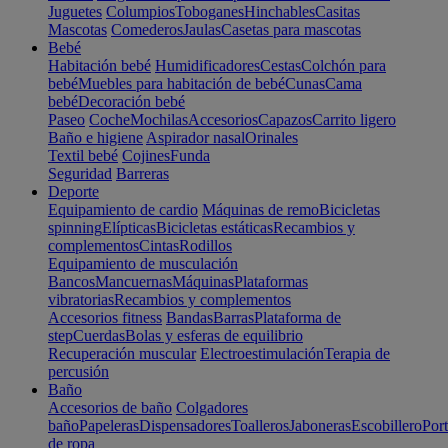
Juguetes
Columpios
Toboganes
Hinchables
Casitas
Mascotas
Comederos
Jaulas
Casetas para mascotas
Bebé
Habitación bebé
Humidificadores
Cestas
Colchón para
bebé
Muebles para habitación de bebé
Cunas
Cama
bebé
Decoración bebé
Paseo
Coche
Mochilas
Accesorios
Capazos
Carrito ligero
Baño e higiene
Aspirador nasal
Orinales
Textil bebé
Cojines
Funda
Seguridad
Barreras
Deporte
Equipamiento de cardio
Máquinas de remo
Bicicletas
spinning
Elípticas
Bicicletas estáticas
Recambios y
complementos
Cintas
Rodillos
Equipamiento de musculación
Bancos
Mancuernas
Máquinas
Plataformas
vibratorias
Recambios y complementos
Accesorios fitness
Bandas
Barras
Plataforma de
step
Cuerdas
Bolas y esferas de equilibrio
Recuperación muscular
Electroestimulación
Terapia de
percusión
Baño
Accesorios de baño
Colgadores
baño
Papeleras
Dispensadores
Toalleros
Jaboneras
Escobillero
Port
de ropa