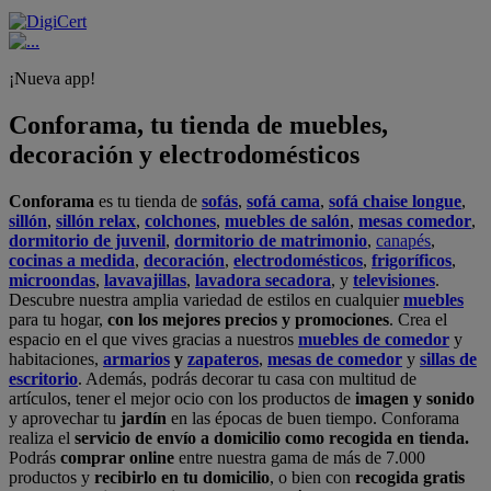
¡Nueva app!
Conforama, tu tienda de muebles,
decoración y electrodomésticos
Conforama
es tu tienda de
sofás
,
sofá cama
,
sofá chaise longue
,
sillón
,
sillón relax
,
colchones
,
muebles de salón
,
mesas comedor
,
dormitorio de juvenil
,
dormitorio de matrimonio
,
canapés
,
cocinas a medida
,
decoración
,
electrodomésticos
,
frigoríficos
,
microondas
,
lavavajillas
,
lavadora secadora
, y
televisiones
.
Descubre nuestra amplia variedad de estilos en cualquier
muebles
para tu hogar,
con los mejores precios y promociones
. Crea el
espacio en el que vives gracias a nuestros
muebles de comedor
y
habitaciones,
armarios
y
zapateros
,
mesas de comedor
y
sillas de
escritorio
. Además, podrás decorar tu casa con multitud de
artículos, tener el mejor ocio con los productos de
imagen y sonido
y aprovechar tu
jardín
en las épocas de buen tiempo. Conforama
realiza el
servicio de envío a domicilio como recogida en tienda.
Podrás
comprar online
entre nuestra gama de más de 7.000
productos y
recibirlo en tu domicilio
, o bien con
recogida gratis