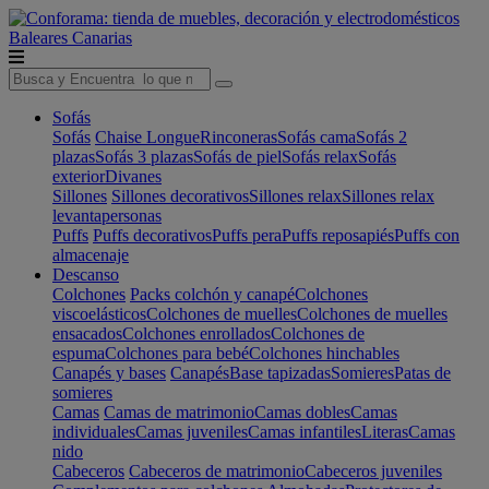
Baleares
Canarias
Sofás
Sofás
Chaise Longue
Rinconeras
Sofás cama
Sofás 2
plazas
Sofás 3 plazas
Sofás de piel
Sofás relax
Sofás
exterior
Divanes
Sillones
Sillones decorativos
Sillones relax
Sillones relax
levantapersonas
Puffs
Puffs decorativos
Puffs pera
Puffs reposapiés
Puffs con
almacenaje
Descanso
Colchones
Packs colchón y canapé
Colchones
viscoelásticos
Colchones de muelles
Colchones de muelles
ensacados
Colchones enrollados
Colchones de
espuma
Colchones para bebé
Colchones hinchables
Canapés y bases
Canapés
Base tapizadas
Somieres
Patas de
somieres
Camas
Camas de matrimonio
Camas dobles
Camas
individuales
Camas juveniles
Camas infantiles
Literas
Camas
nido
Cabeceros
Cabeceros de matrimonio
Cabeceros juveniles