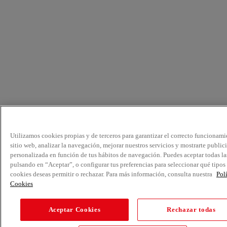
Utilizamos cookies propias y de terceros para garantizar el correcto funcionami
sitio web, analizar la navegación, mejorar nuestros servicios y mostrarte public
personalizada en función de tus hábitos de navegación. Puedes aceptar todas la
pulsando en “Aceptar”, o configurar tus preferencias para seleccionar qué tipos
cookies deseas permitir o rechazar. Para más información, consulta nuestra
Pol
Cookies
Aceptar Cookies
Rechazar todas