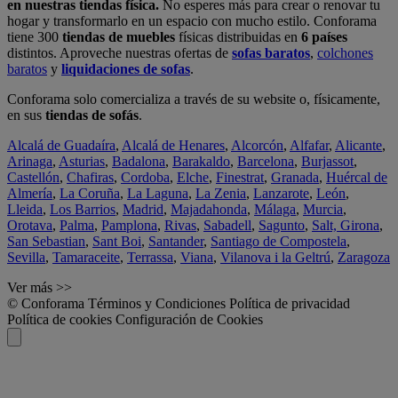
en nuestras tiendas física.
No esperes más para crear o renovar tu
hogar y transformarlo en un espacio con mucho estilo. Conforama
tiene 300
tiendas de muebles
físicas distribuidas en
6 países
distintos. Aproveche nuestras ofertas de
sofas baratos
,
colchones
baratos
y
liquidaciones de sofas
.
Conforama solo comercializa a través de su website o, físicamente,
en sus
tiendas de sofás
.
Alcalá de Guadaíra
,
Alcalá de Henares
,
Alcorcón
,
Alfafar
,
Alicante
,
Arinaga
,
Asturias
,
Badalona
,
Barakaldo
,
Barcelona
,
Burjassot
,
Castellón
,
Chafiras
,
Cordoba
,
Elche
,
Finestrat
,
Granada
,
Huércal de
Almería
,
La Coruña
,
La Laguna
,
La Zenia
,
Lanzarote
,
León
,
Lleida
,
Los Barrios
,
Madrid
,
Majadahonda
,
Málaga
,
Murcia
,
Orotava
,
Palma
,
Pamplona
,
Rivas
,
Sabadell
,
Sagunto
,
Salt, Girona
,
San Sebastian
,
Sant Boi
,
Santander
,
Santiago de Compostela
,
Sevilla
,
Tamaraceite
,
Terrassa
,
Viana
,
Vilanova i la Geltrú
,
Zaragoza
Ver más >>
© Conforama
Términos y Condiciones
Política de privacidad
Política de cookies
Configuración de Cookies