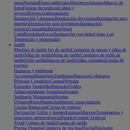
mesa
Navidad
Flores artificiales
Maceteros
Jarrones
Marcos de
fotos
Figuras decorativas
Cajitas y
joyeros
Relojes
Ambientadores
Iluminación
Lámparas
Iluminación decorativa
Iluminación para
muebles
Iluminación para dormitorio
Iluminación
exterior
Guirnaldas
Balizas
Smart
Light
Bombillas
Focos
Iluminación con rieles
Cintas Led
Tendencias y temporadas
Jardín
Muebles de jardín
Set de jardín
Conjuntos de mesas y sillas de
jardín
Sillas de jardín
Mesas de jardín
Conjuntos de sofás de
jardín
Sofás jardín
Bancos de jardín
Sillas colgantes
Estufas de
exterior
Hamacas y tumbonas
Accesorios
Balancines
Tumbonas
Hamacas
Columpios
Pérgolas
Cenadores
Carpas
Pérgolas
Parasoles
Sombrillas
Parasoles
Toldos
Almacenamiento
Armarios
Arcones
Jardinería
Maquinaria
Huertos
Urbanos
Riego
Plantas
Jardineras
Compostadores
Cocina
Barbacoas
Cocina de exterior
Decoración
Grifos y fuentes
Estatuas
Macetas
Termómetros y
estaciones metereológicas
Paneles
Cesped Artificial
Textil
Cojines de jardín
Fundas de jardín
Piscina
Plegable
Limpieza de piscinas
Ducha
Hinchable