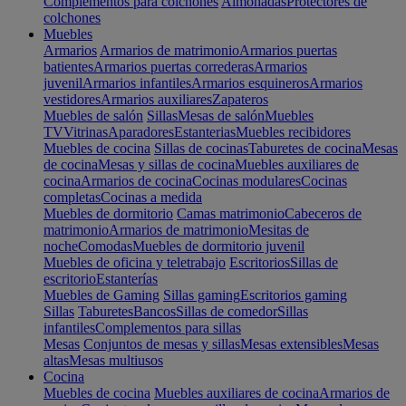
Complementos para colchones
Almohadas
Protectores de
colchones
Muebles
Armarios
Armarios de matrimonio
Armarios puertas
batientes
Armarios puertas correderas
Armarios
juvenil
Armarios infantiles
Armarios esquineros
Armarios
vestidores
Armarios auxiliares
Zapateros
Muebles de salón
Sillas
Mesas de salón
Muebles
TV
Vitrinas
Aparadores
Estanterias
Muebles recibidores
Muebles de cocina
Sillas de cocinas
Taburetes de cocina
Mesas
de cocina
Mesas y sillas de cocina
Muebles auxiliares de
cocina
Armarios de cocina
Cocinas modulares
Cocinas
completas
Cocinas a medida
Muebles de dormitorio
Camas matrimonio
Cabeceros de
matrimonio
Armarios de matrimonio
Mesitas de
noche
Comodas
Muebles de dormitorio juvenil
Muebles de oficina y teletrabajo
Escritorios
Sillas de
escritorio
Estanterías
Muebles de Gaming
Sillas gaming
Escritorios gaming
Sillas
Taburetes
Bancos
Sillas de comedor
Sillas
infantiles
Complementos para sillas
Mesas
Conjuntos de mesas y sillas
Mesas extensibles
Mesas
altas
Mesas multiusos
Cocina
Muebles de cocina
Muebles auxiliares de cocina
Armarios de