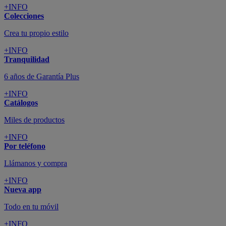
+INFO
Colecciones
Crea tu propio estilo
+INFO
Tranquilidad
6 años de Garantía Plus
+INFO
Catálogos
Miles de productos
+INFO
Por teléfono
Llámanos y compra
+INFO
Nueva app
Todo en tu móvil
+INFO