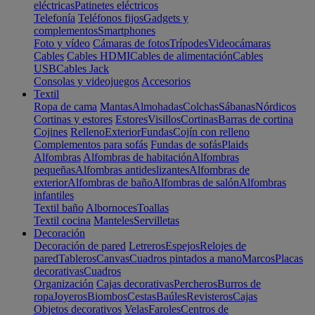
eléctricas
Patinetes eléctricos
Telefonía
Teléfonos fijos
Gadgets y
complementos
Smartphones
Foto y vídeo
Cámaras de fotos
Trípodes
Videocámaras
Cables
Cables HDMI
Cables de alimentación
Cables
USB
Cables Jack
Consolas y videojuegos
Accesorios
Textil
Ropa de cama
Mantas
Almohadas
Colchas
Sábanas
Nórdicos
Cortinas y estores
Estores
Visillos
Cortinas
Barras de cortina
Cojines
Relleno
Exterior
Fundas
Cojín con relleno
Complementos para sofás
Fundas de sofás
Plaids
Alfombras
Alfombras de habitación
Alfombras
pequeñas
Alfombras antideslizantes
Alfombras de
exterior
Alfombras de baño
Alfombras de salón
Alfombras
infantiles
Textil baño
Albornoces
Toallas
Textil cocina
Manteles
Servilletas
Decoración
Decoración de pared
Letreros
Espejos
Relojes de
pared
Tableros
Canvas
Cuadros pintados a mano
Marcos
Placas
decorativas
Cuadros
Organización
Cajas decorativas
Percheros
Burros de
ropa
Joyeros
Biombos
Cestas
Baúles
Revisteros
Cajas
Objetos decorativos
Velas
Faroles
Centros de