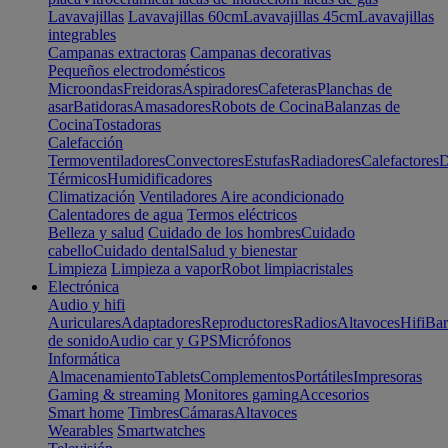
Lavavajillas
Lavavajillas 60cm
Lavavajillas 45cm
Lavavajillas
integrables
Campanas extractoras
Campanas decorativas
Pequeños electrodomésticos
Microondas
Freidoras
Aspiradores
Cafeteras
Planchas de
asar
Batidoras
Amasadores
Robots de Cocina
Balanzas de
Cocina
Tostadoras
Calefacción
Termoventiladores
Convectores
Estufas
Radiadores
Calefactores
D
Térmicos
Humidificadores
Climatización
Ventiladores
Aire acondicionado
Calentadores de agua
Termos eléctricos
Belleza y salud
Cuidado de los hombres
Cuidado
cabello
Cuidado dental
Salud y bienestar
Limpieza
Limpieza a vapor
Robot limpiacristales
Electrónica
Audio y hifi
Auriculares
Adaptadores
Reproductores
Radios
Altavoces
Hifi
Bar
de sonido
Audio car y GPS
Micrófonos
Informática
Almacenamiento
Tablets
Complementos
Portátiles
Impresoras
Gaming & streaming
Monitores gaming
Accesorios
Smart home
Timbres
Cámaras
Altavoces
Wearables
Smartwatches