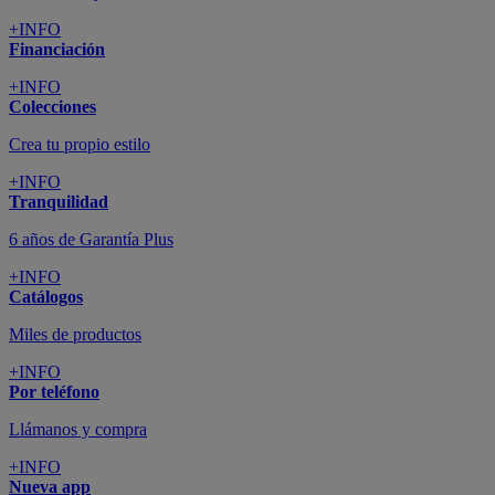
+INFO
Financiación
+INFO
Colecciones
Crea tu propio estilo
+INFO
Tranquilidad
6 años de Garantía Plus
+INFO
Catálogos
Miles de productos
+INFO
Por teléfono
Llámanos y compra
+INFO
Nueva app