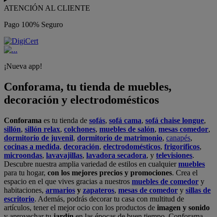
ATENCIÓN AL CLIENTE
Pago 100% Seguro
¡Nueva app!
Conforama, tu tienda de muebles,
decoración y electrodomésticos
Conforama
es tu tienda de
sofás
,
sofá cama
,
sofá chaise longue
,
sillón
,
sillón relax
,
colchones
,
muebles de salón
,
mesas comedor
,
dormitorio de juvenil
,
dormitorio de matrimonio
,
canapés
,
cocinas a medida
,
decoración
,
electrodomésticos
,
frigoríficos
,
microondas
,
lavavajillas
,
lavadora secadora
, y
televisiones
.
Descubre nuestra amplia variedad de estilos en cualquier
muebles
para tu hogar,
con los mejores precios y promociones
. Crea el
espacio en el que vives gracias a nuestros
muebles de comedor
y
habitaciones,
armarios
y
zapateros
,
mesas de comedor
y
sillas de
escritorio
. Además, podrás decorar tu casa con multitud de
artículos, tener el mejor ocio con los productos de
imagen y sonido
y aprovechar tu
jardín
en las épocas de buen tiempo. Conforama