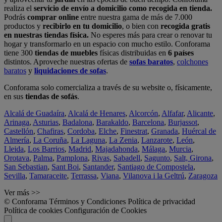
realiza el
servicio de envío a domicilio como recogida en tienda.
Podrás
comprar online
entre nuestra gama de más de 7.000
productos y
recibirlo en tu domicilio
, o bien con
recogida gratis
en nuestras tiendas física.
No esperes más para crear o renovar tu
hogar y transformarlo en un espacio con mucho estilo. Conforama
tiene 300
tiendas de muebles
físicas distribuidas en
6 países
distintos. Aproveche nuestras ofertas de
sofas baratos
,
colchones
baratos
y
liquidaciones de sofas
.
Conforama solo comercializa a través de su website o, físicamente,
en sus
tiendas de sofás
.
Alcalá de Guadaíra
,
Alcalá de Henares
,
Alcorcón
,
Alfafar
,
Alicante
,
Arinaga
,
Asturias
,
Badalona
,
Barakaldo
,
Barcelona
,
Burjassot
,
Castellón
,
Chafiras
,
Cordoba
,
Elche
,
Finestrat
,
Granada
,
Huércal de
Almería
,
La Coruña
,
La Laguna
,
La Zenia
,
Lanzarote
,
León
,
Lleida
,
Los Barrios
,
Madrid
,
Majadahonda
,
Málaga
,
Murcia
,
Orotava
,
Palma
,
Pamplona
,
Rivas
,
Sabadell
,
Sagunto
,
Salt, Girona
,
San Sebastian
,
Sant Boi
,
Santander
,
Santiago de Compostela
,
Sevilla
,
Tamaraceite
,
Terrassa
,
Viana
,
Vilanova i la Geltrú
,
Zaragoza
Ver más >>
© Conforama
Términos y Condiciones
Política de privacidad
Política de cookies
Configuración de Cookies