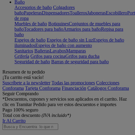
Baño
Accesorios de baño
Colgadores
baño
Papeleras
Dispensadores
Toalleros
Jaboneras
Escobillero
Port
de ropa
Muebles de baño
Botiquines
Conjuntos de muebles para
baño
Tocadores para baño
Armarios para baño
Repisa para
baño
Espejos de baño
Espejos de baño sin Luz
Espejos de baño
iluminados
Espejos de baño con aumento
Sanitarios
Bañeras
Lavabos
Mamparas
Grifería
Grifos para cocina
Grifos para ducha
Seguridad de baño
Barras de seguridad para baño
Resumen de tu pedido
¡Tu carrito está vacío!
Suscríbete a la newsletter
Todas las promociones
Colecciones
Conforama
Tarjeta Conforama
Financiación
Catálogos Conforama
Seguir Comprando
*Descuentos, cupones y servicios son aplicados en el carrito. Haz
clic en Tramitar Pedido para ver estos descuentos e importes
Pago 100% seguro
Total con descuento
(IVA incluido*)
Ir Al Carrito