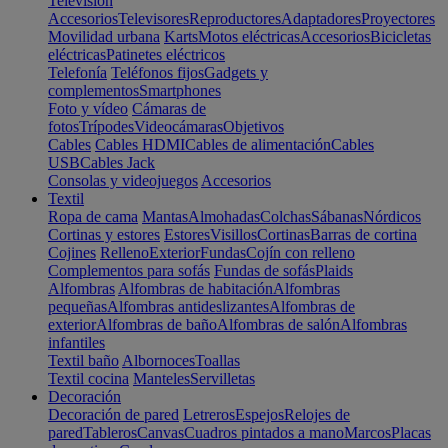
Televisión
Accesorios
Televisores
Reproductores
Adaptadores
Proyectores
Movilidad urbana
Karts
Motos eléctricas
Accesorios
Bicicletas
eléctricas
Patinetes eléctricos
Telefonía
Teléfonos fijos
Gadgets y
complementos
Smartphones
Foto y vídeo
Cámaras de
fotos
Trípodes
Videocámaras
Objetivos
Cables
Cables HDMI
Cables de alimentación
Cables
USB
Cables Jack
Consolas y videojuegos
Accesorios
Textil
Ropa de cama
Mantas
Almohadas
Colchas
Sábanas
Nórdicos
Cortinas y estores
Estores
Visillos
Cortinas
Barras de cortina
Cojines
Relleno
Exterior
Fundas
Cojín con relleno
Complementos para sofás
Fundas de sofás
Plaids
Alfombras
Alfombras de habitación
Alfombras
pequeñas
Alfombras antideslizantes
Alfombras de
exterior
Alfombras de baño
Alfombras de salón
Alfombras
infantiles
Textil baño
Albornoces
Toallas
Textil cocina
Manteles
Servilletas
Decoración
Decoración de pared
Letreros
Espejos
Relojes de
pared
Tableros
Canvas
Cuadros pintados a mano
Marcos
Placas