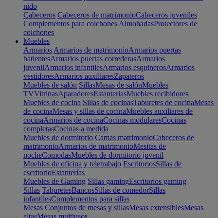
nido
Cabeceros
Cabeceros de matrimonio
Cabeceros juveniles
Complementos para colchones
Almohadas
Protectores de
colchones
Muebles
Armarios
Armarios de matrimonio
Armarios puertas
batientes
Armarios puertas correderas
Armarios
juvenil
Armarios infantiles
Armarios esquineros
Armarios
vestidores
Armarios auxiliares
Zapateros
Muebles de salón
Sillas
Mesas de salón
Muebles
TV
Vitrinas
Aparadores
Estanterias
Muebles recibidores
Muebles de cocina
Sillas de cocinas
Taburetes de cocina
Mesas
de cocina
Mesas y sillas de cocina
Muebles auxiliares de
cocina
Armarios de cocina
Cocinas modulares
Cocinas
completas
Cocinas a medida
Muebles de dormitorio
Camas matrimonio
Cabeceros de
matrimonio
Armarios de matrimonio
Mesitas de
noche
Comodas
Muebles de dormitorio juvenil
Muebles de oficina y teletrabajo
Escritorios
Sillas de
escritorio
Estanterías
Muebles de Gaming
Sillas gaming
Escritorios gaming
Sillas
Taburetes
Bancos
Sillas de comedor
Sillas
infantiles
Complementos para sillas
Mesas
Conjuntos de mesas y sillas
Mesas extensibles
Mesas
altas
Mesas multiusos