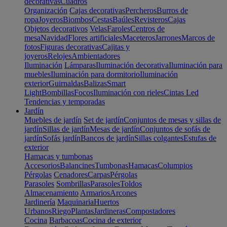
decorativas
Cuadros
Organización
Cajas decorativas
Percheros
Burros de
ropa
Joyeros
Biombos
Cestas
Baúles
Revisteros
Cajas
Objetos decorativos
Velas
Faroles
Centros de
mesa
Navidad
Flores artificiales
Maceteros
Jarrones
Marcos de
fotos
Figuras decorativas
Cajitas y
joyeros
Relojes
Ambientadores
Iluminación
Lámparas
Iluminación decorativa
Iluminación para
muebles
Iluminación para dormitorio
Iluminación
exterior
Guirnaldas
Balizas
Smart
Light
Bombillas
Focos
Iluminación con rieles
Cintas Led
Tendencias y temporadas
Jardín
Muebles de jardín
Set de jardín
Conjuntos de mesas y sillas de
jardín
Sillas de jardín
Mesas de jardín
Conjuntos de sofás de
jardín
Sofás jardín
Bancos de jardín
Sillas colgantes
Estufas de
exterior
Hamacas y tumbonas
Accesorios
Balancines
Tumbonas
Hamacas
Columpios
Pérgolas
Cenadores
Carpas
Pérgolas
Parasoles
Sombrillas
Parasoles
Toldos
Almacenamiento
Armarios
Arcones
Jardinería
Maquinaria
Huertos
Urbanos
Riego
Plantas
Jardineras
Compostadores
Cocina
Barbacoas
Cocina de exterior