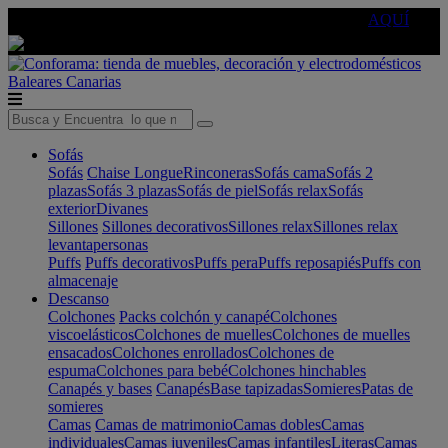
🔵Cambia tu electro con
-10% EXTRA
de descuento ☑️
AQUÍ
Baleares
Canarias
Sofás
Sofás
Chaise Longue
Rinconeras
Sofás cama
Sofás 2
plazas
Sofás 3 plazas
Sofás de piel
Sofás relax
Sofás
exterior
Divanes
Sillones
Sillones decorativos
Sillones relax
Sillones relax
levantapersonas
Puffs
Puffs decorativos
Puffs pera
Puffs reposapiés
Puffs con
almacenaje
Descanso
Colchones
Packs colchón y canapé
Colchones
viscoelásticos
Colchones de muelles
Colchones de muelles
ensacados
Colchones enrollados
Colchones de
espuma
Colchones para bebé
Colchones hinchables
Canapés y bases
Canapés
Base tapizadas
Somieres
Patas de
somieres
Camas
Camas de matrimonio
Camas dobles
Camas
individuales
Camas juveniles
Camas infantiles
Literas
Camas