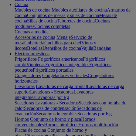
Cocina
Muebles de cocina
Muebles auxiliares de cocina
Armarios de
cocina
Conjuntos de mesas y sillas de cocina
Mesas de
cocina
Sillas de cocina
Taburetes de cocina
Cocinas
modulares
Cocinas completas
Cocinas a medida
Accesorios de cocina
Menaje
Servicio de
mesa
Cubertería
Cuchillos para chef
Vinos y
licores
Botellas
Utensilios de cocina
Vajilla
Bandejas
Electrodomésticos
Frigoríficos
Frigoríficos americanos
Frigoríficos
combi
Vinotecas
Frigoríficos integrables
Frigoríficos
pequeños
Frigoríficos portátiles
Congeladores
Congeladores verticales
Congeladores
horizontales
Lavadoras
Lavadoras de carga frontal
Lavadoras de carga
superior
Lavadoras - Secadoras
Lavadoras
integrables
Lavadoras por kg
Secadoras
Lavadoras - Secadoras
Secadoras con bomba de
calor
Secadoras de condensación
Secadoras de
evacuación
Secadoras integrables
Secadoras por Kg
Hornos
Conjunto de horno y placa
Hornos
convencionales
Hornos pirolíticos
Hornos multifunción
Placas de cocina
Conjunto de horno y
placa
Vitrocerámica
Placas de inducción
Placas de gas