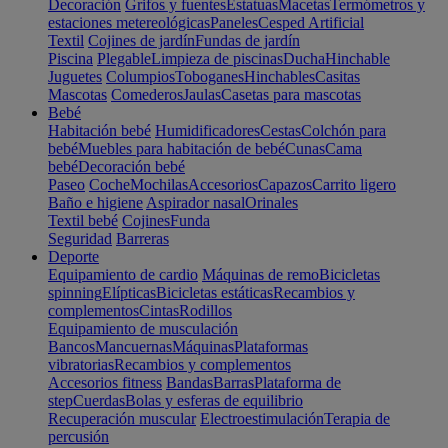
Decoración
Grifos y fuentes
Estatuas
Macetas
Termómetros y
estaciones metereológicas
Paneles
Cesped Artificial
Textil
Cojines de jardín
Fundas de jardín
Piscina
Plegable
Limpieza de piscinas
Ducha
Hinchable
Juguetes
Columpios
Toboganes
Hinchables
Casitas
Mascotas
Comederos
Jaulas
Casetas para mascotas
Bebé
Habitación bebé
Humidificadores
Cestas
Colchón para
bebé
Muebles para habitación de bebé
Cunas
Cama
bebé
Decoración bebé
Paseo
Coche
Mochilas
Accesorios
Capazos
Carrito ligero
Baño e higiene
Aspirador nasal
Orinales
Textil bebé
Cojines
Funda
Seguridad
Barreras
Deporte
Equipamiento de cardio
Máquinas de remo
Bicicletas
spinning
Elípticas
Bicicletas estáticas
Recambios y
complementos
Cintas
Rodillos
Equipamiento de musculación
Bancos
Mancuernas
Máquinas
Plataformas
vibratorias
Recambios y complementos
Accesorios fitness
Bandas
Barras
Plataforma de
step
Cuerdas
Bolas y esferas de equilibrio
Recuperación muscular
Electroestimulación
Terapia de
percusión