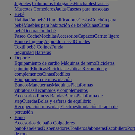
Juguetes
Columpios
Toboganes
Hinchables
Casitas
Mascotas
Comederos
Jaulas
Casetas para mascotas
Bebé
Habitación bebé
Humidificadores
Cestas
Colchón para
bebé
Muebles para habitación de bebé
Cunas
Cama
bebé
Decoración bebé
Paseo
Coche
Mochilas
Accesorios
Capazos
Carrito ligero
Baño e higiene
Aspirador nasal
Orinales
Textil bebé
Cojines
Funda
Seguridad
Barreras
Deporte
Equipamiento de cardio
Máquinas de remo
Bicicletas
spinning
Elípticas
Bicicletas estáticas
Recambios y
complementos
Cintas
Rodillos
Equipamiento de musculación
Bancos
Mancuernas
Máquinas
Plataformas
vibratorias
Recambios y complementos
Accesorios fitness
Bandas
Barras
Plataforma de
step
Cuerdas
Bolas y esferas de equilibrio
Recuperación muscular
Electroestimulación
Terapia de
percusión
Baño
Accesorios de baño
Colgadores
baño
Papeleras
Dispensadores
Toalleros
Jaboneras
Escobillero
Port
de ropa