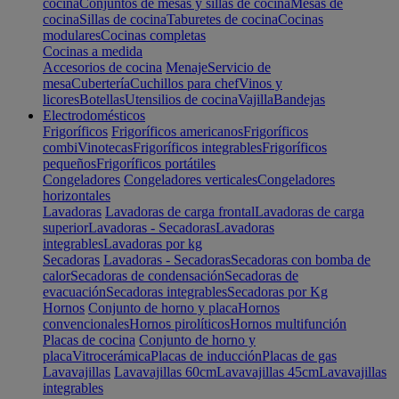
cocina
Conjuntos de mesas y sillas de cocina
Mesas de
cocina
Sillas de cocina
Taburetes de cocina
Cocinas
modulares
Cocinas completas
Cocinas a medida
Accesorios de cocina
Menaje
Servicio de
mesa
Cubertería
Cuchillos para chef
Vinos y
licores
Botellas
Utensilios de cocina
Vajilla
Bandejas
Electrodomésticos
Frigoríficos
Frigoríficos americanos
Frigoríficos
combi
Vinotecas
Frigoríficos integrables
Frigoríficos
pequeños
Frigoríficos portátiles
Congeladores
Congeladores verticales
Congeladores
horizontales
Lavadoras
Lavadoras de carga frontal
Lavadoras de carga
superior
Lavadoras - Secadoras
Lavadoras
integrables
Lavadoras por kg
Secadoras
Lavadoras - Secadoras
Secadoras con bomba de
calor
Secadoras de condensación
Secadoras de
evacuación
Secadoras integrables
Secadoras por Kg
Hornos
Conjunto de horno y placa
Hornos
convencionales
Hornos pirolíticos
Hornos multifunción
Placas de cocina
Conjunto de horno y
placa
Vitrocerámica
Placas de inducción
Placas de gas
Lavavajillas
Lavavajillas 60cm
Lavavajillas 45cm
Lavavajillas
integrables