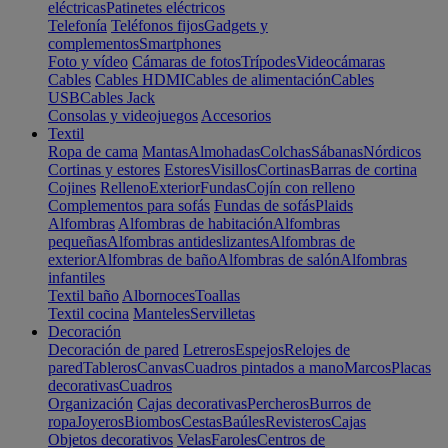
eléctricas
Patinetes eléctricos
Telefonía
Teléfonos fijos
Gadgets y
complementos
Smartphones
Foto y vídeo
Cámaras de fotos
Trípodes
Videocámaras
Cables
Cables HDMI
Cables de alimentación
Cables
USB
Cables Jack
Consolas y videojuegos
Accesorios
Textil
Ropa de cama
Mantas
Almohadas
Colchas
Sábanas
Nórdicos
Cortinas y estores
Estores
Visillos
Cortinas
Barras de cortina
Cojines
Relleno
Exterior
Fundas
Cojín con relleno
Complementos para sofás
Fundas de sofás
Plaids
Alfombras
Alfombras de habitación
Alfombras
pequeñas
Alfombras antideslizantes
Alfombras de
exterior
Alfombras de baño
Alfombras de salón
Alfombras
infantiles
Textil baño
Albornoces
Toallas
Textil cocina
Manteles
Servilletas
Decoración
Decoración de pared
Letreros
Espejos
Relojes de
pared
Tableros
Canvas
Cuadros pintados a mano
Marcos
Placas
decorativas
Cuadros
Organización
Cajas decorativas
Percheros
Burros de
ropa
Joyeros
Biombos
Cestas
Baúles
Revisteros
Cajas
Objetos decorativos
Velas
Faroles
Centros de