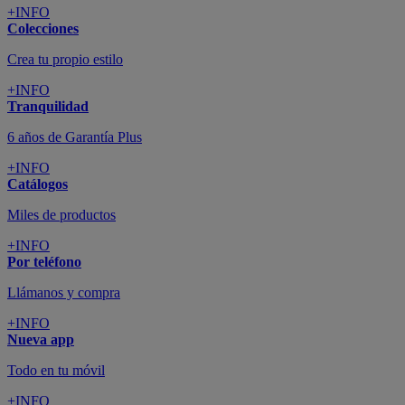
+INFO
Colecciones
Crea tu propio estilo
+INFO
Tranquilidad
6 años de Garantía Plus
+INFO
Catálogos
Miles de productos
+INFO
Por teléfono
Llámanos y compra
+INFO
Nueva app
Todo en tu móvil
+INFO