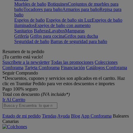
Muebles de baño
Botiquines
Conjuntos de muebles para
baño
Tocadores para baño
Armarios para baño
Repisa para
baño
Espejos de baño
Espejos de baño sin Luz
Espejos de baño
iluminados
Espejos de baño con aumento
Sanitarios
Bañeras
Lavabos
Mamparas
Grifería
Grifos para cocina
Grifos para ducha
Seguridad de baño
Barras de seguridad para baño
Resumen de tu pedido
¡Tu carrito está vacío!
Suscríbete a la newsletter
Todas las promociones
Colecciones
Conforama
Tarjeta Conforama
Financiación
Catálogos Conforama
Seguir Comprando
*Descuentos, cupones y servicios son aplicados en el carrito. Haz
clic en Tramitar Pedido para ver estos descuentos e importes
Pago 100% seguro
Total con descuento
(IVA incluido*)
Ir Al Carrito
Estado de mi pedido
Tiendas
Ayuda
Blog
App Conforama
Baleares
Canarias