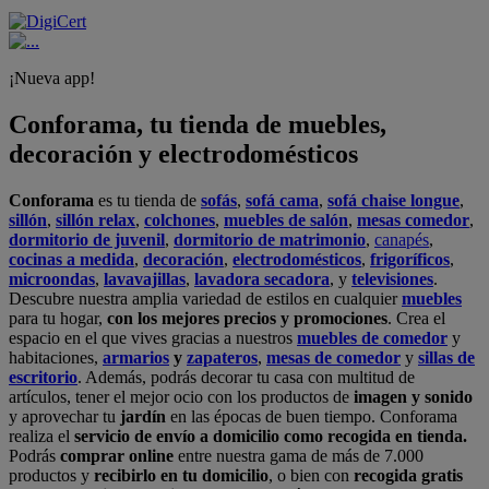
¡Nueva app!
Conforama, tu tienda de muebles,
decoración y electrodomésticos
Conforama
es tu tienda de
sofás
,
sofá cama
,
sofá chaise longue
,
sillón
,
sillón relax
,
colchones
,
muebles de salón
,
mesas comedor
,
dormitorio de juvenil
,
dormitorio de matrimonio
,
canapés
,
cocinas a medida
,
decoración
,
electrodomésticos
,
frigoríficos
,
microondas
,
lavavajillas
,
lavadora secadora
, y
televisiones
.
Descubre nuestra amplia variedad de estilos en cualquier
muebles
para tu hogar,
con los mejores precios y promociones
. Crea el
espacio en el que vives gracias a nuestros
muebles de comedor
y
habitaciones,
armarios
y
zapateros
,
mesas de comedor
y
sillas de
escritorio
. Además, podrás decorar tu casa con multitud de
artículos, tener el mejor ocio con los productos de
imagen y sonido
y aprovechar tu
jardín
en las épocas de buen tiempo. Conforama
realiza el
servicio de envío a domicilio como recogida en tienda.
Podrás
comprar online
entre nuestra gama de más de 7.000
productos y
recibirlo en tu domicilio
, o bien con
recogida gratis