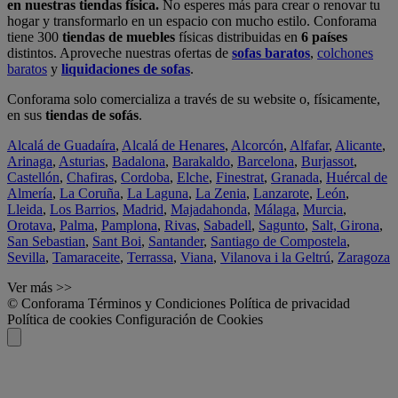
en nuestras tiendas física.
No esperes más para crear o renovar tu
hogar y transformarlo en un espacio con mucho estilo. Conforama
tiene 300
tiendas de muebles
físicas distribuidas en
6 países
distintos. Aproveche nuestras ofertas de
sofas baratos
,
colchones
baratos
y
liquidaciones de sofas
.
Conforama solo comercializa a través de su website o, físicamente,
en sus
tiendas de sofás
.
Alcalá de Guadaíra
,
Alcalá de Henares
,
Alcorcón
,
Alfafar
,
Alicante
,
Arinaga
,
Asturias
,
Badalona
,
Barakaldo
,
Barcelona
,
Burjassot
,
Castellón
,
Chafiras
,
Cordoba
,
Elche
,
Finestrat
,
Granada
,
Huércal de
Almería
,
La Coruña
,
La Laguna
,
La Zenia
,
Lanzarote
,
León
,
Lleida
,
Los Barrios
,
Madrid
,
Majadahonda
,
Málaga
,
Murcia
,
Orotava
,
Palma
,
Pamplona
,
Rivas
,
Sabadell
,
Sagunto
,
Salt, Girona
,
San Sebastian
,
Sant Boi
,
Santander
,
Santiago de Compostela
,
Sevilla
,
Tamaraceite
,
Terrassa
,
Viana
,
Vilanova i la Geltrú
,
Zaragoza
Ver más >>
© Conforama
Términos y Condiciones
Política de privacidad
Política de cookies
Configuración de Cookies