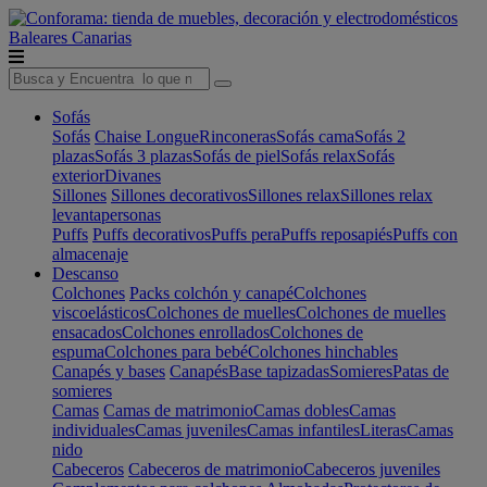
Baleares
Canarias
Sofás
Sofás
Chaise Longue
Rinconeras
Sofás cama
Sofás 2
plazas
Sofás 3 plazas
Sofás de piel
Sofás relax
Sofás
exterior
Divanes
Sillones
Sillones decorativos
Sillones relax
Sillones relax
levantapersonas
Puffs
Puffs decorativos
Puffs pera
Puffs reposapiés
Puffs con
almacenaje
Descanso
Colchones
Packs colchón y canapé
Colchones
viscoelásticos
Colchones de muelles
Colchones de muelles
ensacados
Colchones enrollados
Colchones de
espuma
Colchones para bebé
Colchones hinchables
Canapés y bases
Canapés
Base tapizadas
Somieres
Patas de
somieres
Camas
Camas de matrimonio
Camas dobles
Camas
individuales
Camas juveniles
Camas infantiles
Literas
Camas
nido
Cabeceros
Cabeceros de matrimonio
Cabeceros juveniles