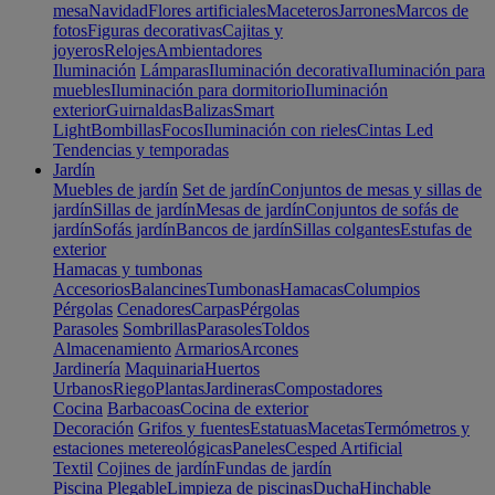
mesa
Navidad
Flores artificiales
Maceteros
Jarrones
Marcos de
fotos
Figuras decorativas
Cajitas y
joyeros
Relojes
Ambientadores
Iluminación
Lámparas
Iluminación decorativa
Iluminación para
muebles
Iluminación para dormitorio
Iluminación
exterior
Guirnaldas
Balizas
Smart
Light
Bombillas
Focos
Iluminación con rieles
Cintas Led
Tendencias y temporadas
Jardín
Muebles de jardín
Set de jardín
Conjuntos de mesas y sillas de
jardín
Sillas de jardín
Mesas de jardín
Conjuntos de sofás de
jardín
Sofás jardín
Bancos de jardín
Sillas colgantes
Estufas de
exterior
Hamacas y tumbonas
Accesorios
Balancines
Tumbonas
Hamacas
Columpios
Pérgolas
Cenadores
Carpas
Pérgolas
Parasoles
Sombrillas
Parasoles
Toldos
Almacenamiento
Armarios
Arcones
Jardinería
Maquinaria
Huertos
Urbanos
Riego
Plantas
Jardineras
Compostadores
Cocina
Barbacoas
Cocina de exterior
Decoración
Grifos y fuentes
Estatuas
Macetas
Termómetros y
estaciones metereológicas
Paneles
Cesped Artificial
Textil
Cojines de jardín
Fundas de jardín
Piscina
Plegable
Limpieza de piscinas
Ducha
Hinchable