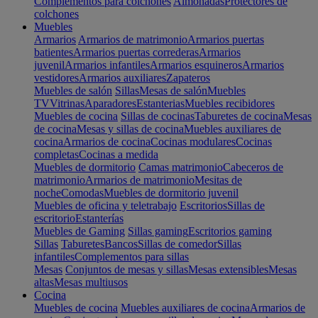
Complementos para colchones
Almohadas
Protectores de
colchones
Muebles
Armarios
Armarios de matrimonio
Armarios puertas
batientes
Armarios puertas correderas
Armarios
juvenil
Armarios infantiles
Armarios esquineros
Armarios
vestidores
Armarios auxiliares
Zapateros
Muebles de salón
Sillas
Mesas de salón
Muebles
TV
Vitrinas
Aparadores
Estanterias
Muebles recibidores
Muebles de cocina
Sillas de cocinas
Taburetes de cocina
Mesas
de cocina
Mesas y sillas de cocina
Muebles auxiliares de
cocina
Armarios de cocina
Cocinas modulares
Cocinas
completas
Cocinas a medida
Muebles de dormitorio
Camas matrimonio
Cabeceros de
matrimonio
Armarios de matrimonio
Mesitas de
noche
Comodas
Muebles de dormitorio juvenil
Muebles de oficina y teletrabajo
Escritorios
Sillas de
escritorio
Estanterías
Muebles de Gaming
Sillas gaming
Escritorios gaming
Sillas
Taburetes
Bancos
Sillas de comedor
Sillas
infantiles
Complementos para sillas
Mesas
Conjuntos de mesas y sillas
Mesas extensibles
Mesas
altas
Mesas multiusos
Cocina
Muebles de cocina
Muebles auxiliares de cocina
Armarios de