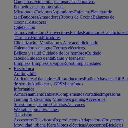
Campanas extractoras
Campanas decorativas
Pequeños electrodomésticos
Microondas
Freidoras
Aspiradores
Cafeteras
Planchas de
asar
Batidoras
Amasadores
Robots de Cocina
Balanzas de
Cocina
Tostadoras
Calefacción
Termoventiladores
Convectores
Estufas
Radiadores
Calefactores
D
Térmicos
Humidificadores
Climatización
Ventiladores
Aire acondicionado
Calentadores de agua
Termos eléctricos
Belleza y salud
Cuidado de los hombres
Cuidado
cabello
Cuidado dental
Salud y bienestar
Limpieza
Limpieza a vapor
Robot limpiacristales
Electrónica
Audio y hifi
Auriculares
Adaptadores
Reproductores
Radios
Altavoces
Hifi
Bar
de sonido
Audio car y GPS
Micrófonos
Informática
Almacenamiento
Tablets
Complementos
Portátiles
Impresoras
Gaming & streaming
Monitores gaming
Accesorios
Smart home
Timbres
Cámaras
Altavoces
Wearables
Smartwatches
Televisión
Accesorios
Televisores
Reproductores
Adaptadores
Proyectores
Movilidad urbana
Karts
Motos eléctricas
Accesorios
Bicicletas