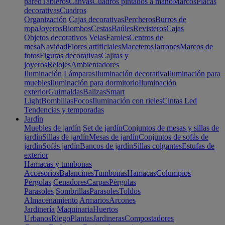
pared
Tableros
Canvas
Cuadros pintados a mano
Marcos
Placas
decorativas
Cuadros
Organización
Cajas decorativas
Percheros
Burros de
ropa
Joyeros
Biombos
Cestas
Baúles
Revisteros
Cajas
Objetos decorativos
Velas
Faroles
Centros de
mesa
Navidad
Flores artificiales
Maceteros
Jarrones
Marcos de
fotos
Figuras decorativas
Cajitas y
joyeros
Relojes
Ambientadores
Iluminación
Lámparas
Iluminación decorativa
Iluminación para
muebles
Iluminación para dormitorio
Iluminación
exterior
Guirnaldas
Balizas
Smart
Light
Bombillas
Focos
Iluminación con rieles
Cintas Led
Tendencias y temporadas
Jardín
Muebles de jardín
Set de jardín
Conjuntos de mesas y sillas de
jardín
Sillas de jardín
Mesas de jardín
Conjuntos de sofás de
jardín
Sofás jardín
Bancos de jardín
Sillas colgantes
Estufas de
exterior
Hamacas y tumbonas
Accesorios
Balancines
Tumbonas
Hamacas
Columpios
Pérgolas
Cenadores
Carpas
Pérgolas
Parasoles
Sombrillas
Parasoles
Toldos
Almacenamiento
Armarios
Arcones
Jardinería
Maquinaria
Huertos
Urbanos
Riego
Plantas
Jardineras
Compostadores