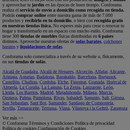
y aprovechar tu
jardín
en las épocas de buen tiempo. Conforama
realiza el
servicio de envío a domicilio como recogida en tienda.
Podrás
comprar online
entre nuestra gama de más de 7.000
productos y
recibirlo en tu domicilio
, o bien con
recogida gratis
en nuestras tiendas física.
No esperes más para crear o renovar tu
hogar y transformarlo en un espacio con mucho estilo. Conforama
tiene 300
tiendas de muebles
físicas distribuidas en
6 países
distintos. Aproveche nuestras ofertas de
sofas baratos
,
colchones
baratos
y
liquidaciones de sofas
.
Conforama solo comercializa a través de su website o, físicamente,
en sus
tiendas de sofás
.
Alcalá de Guadaíra
,
Alcalá de Henares
,
Alcorcón
,
Alfafar
,
Alicante
,
Arinaga
,
Asturias
,
Badalona
,
Barakaldo
,
Barcelona
,
Burjassot
,
Castellón
,
Chafiras
,
Cordoba
,
Elche
,
Finestrat
,
Granada
,
Huércal de
Almería
,
La Coruña
,
La Laguna
,
La Zenia
,
Lanzarote
,
León
,
Lleida
,
Los Barrios
,
Madrid
,
Majadahonda
,
Málaga
,
Murcia
,
Orotava
,
Palma
,
Pamplona
,
Rivas
,
Sabadell
,
Sagunto
,
Salt, Girona
,
San Sebastian
,
Sant Boi
,
Santander
,
Santiago de Compostela
,
Sevilla
,
Tamaraceite
,
Terrassa
,
Viana
,
Vilanova i la Geltrú
,
Zaragoza
Ver más >>
© Conforama
Términos y Condiciones
Política de privacidad
Política de cookies
Configuración de Cookies