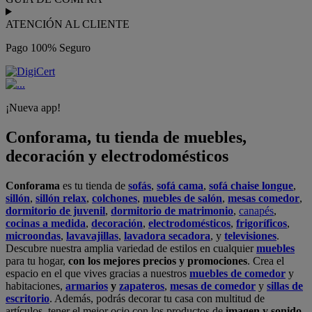
ATENCIÓN AL CLIENTE
Pago 100% Seguro
¡Nueva app!
Conforama, tu tienda de muebles,
decoración y electrodomésticos
Conforama
es tu tienda de
sofás
,
sofá cama
,
sofá chaise longue
,
sillón
,
sillón relax
,
colchones
,
muebles de salón
,
mesas comedor
,
dormitorio de juvenil
,
dormitorio de matrimonio
,
canapés
,
cocinas a medida
,
decoración
,
electrodomésticos
,
frigoríficos
,
microondas
,
lavavajillas
,
lavadora secadora
, y
televisiones
.
Descubre nuestra amplia variedad de estilos en cualquier
muebles
para tu hogar,
con los mejores precios y promociones
. Crea el
espacio en el que vives gracias a nuestros
muebles de comedor
y
habitaciones,
armarios
y
zapateros
,
mesas de comedor
y
sillas de
escritorio
. Además, podrás decorar tu casa con multitud de
artículos, tener el mejor ocio con los productos de
imagen y sonido