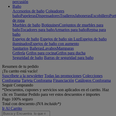
percusión
Baño
Accesorios de baño
Colgadores
baño
Papeleras
Dispensadores
Toalleros
Jaboneras
Escobillero
Port
de ropa
Muebles de baño
Botiquines
Conjuntos de muebles para
baño
Tocadores para baño
Armarios para baño
Repisa para
baño
Espejos de baño
Espejos de baño sin Luz
Espejos de baño
iluminados
Espejos de baño con aumento
Sanitarios
Bañeras
Lavabos
Mamparas
Grifería
Grifos para cocina
Grifos para ducha
Seguridad de baño
Barras de seguridad para baño
Resumen de tu pedido
¡Tu carrito está vacío!
Suscríbete a la newsletter
Todas las promociones
Colecciones
Conforama
Tarjeta Conforama
Financiación
Catálogos Conforama
Seguir Comprando
*Descuentos, cupones y servicios son aplicados en el carrito. Haz
clic en Tramitar Pedido para ver estos descuentos e importes
Pago 100% seguro
Total con descuento
(IVA incluido*)
Ir Al Carrito