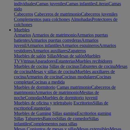
individuales
Camas juveniles
Camas infantiles
Literas
Camas
nido
Cabeceros
Cabeceros de matrimonio
Cabeceros juveniles
Complementos para colchones
Almohadas
Protectores de
colchones
Muebles
Armarios
Armarios de matrimonio
Armarios puertas
batientes
Armarios puertas correderas
Armarios
juvenil
Armarios infantiles
Armarios esquineros
Armarios
vestidores
Armarios auxiliares
Zapateros
Muebles de salón
Sillas
Mesas de salón
Muebles
TV
Vitrinas
Aparadores
Estanterias
Muebles recibidores
Muebles de cocina
Sillas de cocinas
Taburetes de cocina
Mesas
de cocina
Mesas y sillas de cocina
Muebles auxiliares de
cocina
Armarios de cocina
Cocinas modulares
Cocinas
completas
Cocinas a medida
Muebles de dormitorio
Camas matrimonio
Cabeceros de
matrimonio
Armarios de matrimonio
Mesitas de
noche
Comodas
Muebles de dormitorio juvenil
Muebles de oficina y teletrabajo
Escritorios
Sillas de
escritorio
Estanterías
Muebles de Gaming
Sillas gaming
Escritorios gaming
Sillas
Taburetes
Bancos
Sillas de comedor
Sillas
infantiles
Complementos para sillas
Mesas
Conjuntos de mesas y sillas
Mesas extensibles
Mesas