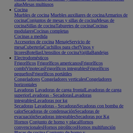
altas
Mesas multiusos
Cocina
Muebles de cocina
Muebles auxiliares de cocina
Armarios de
cocina
Conjuntos de mesas y sillas de cocina
Mesas de
cocina
Sillas de cocina
Taburetes de cocina
Cocinas
modulares
Cocinas completas
Cocinas a medida
Accesorios de cocina
Menaje
Servicio de
mesa
Cubertería
Cuchillos para chef
Vinos y
licores
Botellas
Utensilios de cocina
Vajilla
Bandejas
Electrodomésticos
Frigoríficos
Frigoríficos americanos
Frigoríficos
combi
Vinotecas
Frigoríficos integrables
Frigoríficos
pequeños
Frigoríficos portátiles
Congeladores
Congeladores verticales
Congeladores
horizontales
Lavadoras
Lavadoras de carga frontal
Lavadoras de carga
superior
Lavadoras - Secadoras
Lavadoras
integrables
Lavadoras por kg
Secadoras
Lavadoras - Secadoras
Secadoras con bomba de
calor
Secadoras de condensación
Secadoras de
evacuación
Secadoras integrables
Secadoras por Kg
Hornos
Conjunto de horno y placa
Hornos
convencionales
Hornos pirolíticos
Hornos multifunción
Placas de cocina
Conjunto de horno y