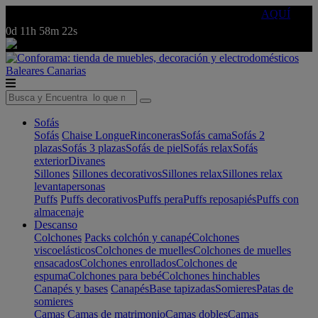
🔵Cambia tu electro con
-10% EXTRA
de descuento ☑️
AQUÍ
0d
11h
58m
22s
Baleares
Canarias
Sofás
Sofás
Chaise Longue
Rinconeras
Sofás cama
Sofás 2
plazas
Sofás 3 plazas
Sofás de piel
Sofás relax
Sofás
exterior
Divanes
Sillones
Sillones decorativos
Sillones relax
Sillones relax
levantapersonas
Puffs
Puffs decorativos
Puffs pera
Puffs reposapiés
Puffs con
almacenaje
Descanso
Colchones
Packs colchón y canapé
Colchones
viscoelásticos
Colchones de muelles
Colchones de muelles
ensacados
Colchones enrollados
Colchones de
espuma
Colchones para bebé
Colchones hinchables
Canapés y bases
Canapés
Base tapizadas
Somieres
Patas de
somieres
Camas
Camas de matrimonio
Camas dobles
Camas