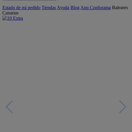
Estado de mi pedido
Tiendas
Ayuda
Blog
App Conforama
Baleares
Canarias