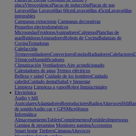
placa
Vitrocerámica
Placas de inducción
Placas de gas
Lavavajillas
Lavavajillas 60cm
Lavavajillas 45cm
Lavavajillas
integrables
Campanas extractoras
Campanas decorativas
Pequeños electrodomésticos
Microondas
Freidoras
Aspiradores
Cafeteras
Planchas de
asar
Batidoras
Amasadores
Robots de Cocina
Balanzas de
Cocina
Tostadoras
Calefacción
Termoventiladores
Convectores
Estufas
Radiadores
Calefactores
D
Térmicos
Humidificadores
Climatización
Ventiladores
Aire acondicionado
Calentadores de agua
Termos eléctricos
Belleza y salud
Cuidado de los hombres
Cuidado
cabello
Cuidado dental
Salud y bienestar
Limpieza
Limpieza a vapor
Robot limpiacristales
Electrónica
Audio y hifi
Auriculares
Adaptadores
Reproductores
Radios
Altavoces
Hifi
Bar
de sonido
Audio car y GPS
Micrófonos
Informática
Almacenamiento
Tablets
Complementos
Portátiles
Impresoras
Gaming & streaming
Monitores gaming
Accesorios
Smart home
Timbres
Cámaras
Altavoces