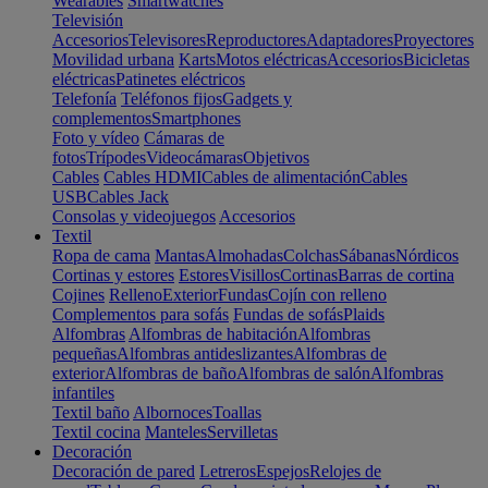
Wearables
Smartwatches
Televisión
Accesorios
Televisores
Reproductores
Adaptadores
Proyectores
Movilidad urbana
Karts
Motos eléctricas
Accesorios
Bicicletas
eléctricas
Patinetes eléctricos
Telefonía
Teléfonos fijos
Gadgets y
complementos
Smartphones
Foto y vídeo
Cámaras de
fotos
Trípodes
Videocámaras
Objetivos
Cables
Cables HDMI
Cables de alimentación
Cables
USB
Cables Jack
Consolas y videojuegos
Accesorios
Textil
Ropa de cama
Mantas
Almohadas
Colchas
Sábanas
Nórdicos
Cortinas y estores
Estores
Visillos
Cortinas
Barras de cortina
Cojines
Relleno
Exterior
Fundas
Cojín con relleno
Complementos para sofás
Fundas de sofás
Plaids
Alfombras
Alfombras de habitación
Alfombras
pequeñas
Alfombras antideslizantes
Alfombras de
exterior
Alfombras de baño
Alfombras de salón
Alfombras
infantiles
Textil baño
Albornoces
Toallas
Textil cocina
Manteles
Servilletas
Decoración
Decoración de pared
Letreros
Espejos
Relojes de