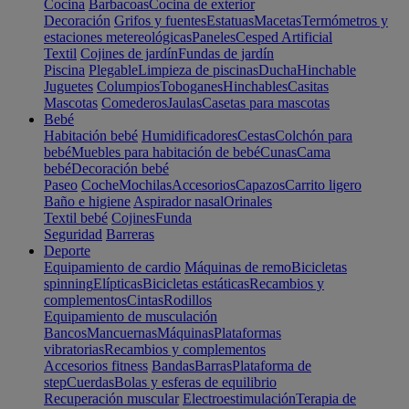
Cocina
Barbacoas
Cocina de exterior
Decoración
Grifos y fuentes
Estatuas
Macetas
Termómetros y
estaciones metereológicas
Paneles
Cesped Artificial
Textil
Cojines de jardín
Fundas de jardín
Piscina
Plegable
Limpieza de piscinas
Ducha
Hinchable
Juguetes
Columpios
Toboganes
Hinchables
Casitas
Mascotas
Comederos
Jaulas
Casetas para mascotas
Bebé
Habitación bebé
Humidificadores
Cestas
Colchón para
bebé
Muebles para habitación de bebé
Cunas
Cama
bebé
Decoración bebé
Paseo
Coche
Mochilas
Accesorios
Capazos
Carrito ligero
Baño e higiene
Aspirador nasal
Orinales
Textil bebé
Cojines
Funda
Seguridad
Barreras
Deporte
Equipamiento de cardio
Máquinas de remo
Bicicletas
spinning
Elípticas
Bicicletas estáticas
Recambios y
complementos
Cintas
Rodillos
Equipamiento de musculación
Bancos
Mancuernas
Máquinas
Plataformas
vibratorias
Recambios y complementos
Accesorios fitness
Bandas
Barras
Plataforma de
step
Cuerdas
Bolas y esferas de equilibrio
Recuperación muscular
Electroestimulación
Terapia de