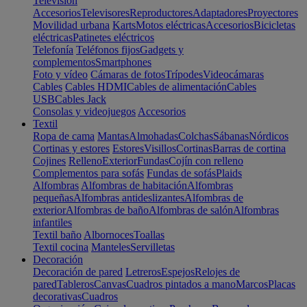
Televisión
Accesorios
Televisores
Reproductores
Adaptadores
Proyectores
Movilidad urbana
Karts
Motos eléctricas
Accesorios
Bicicletas
eléctricas
Patinetes eléctricos
Telefonía
Teléfonos fijos
Gadgets y
complementos
Smartphones
Foto y vídeo
Cámaras de fotos
Trípodes
Videocámaras
Cables
Cables HDMI
Cables de alimentación
Cables
USB
Cables Jack
Consolas y videojuegos
Accesorios
Textil
Ropa de cama
Mantas
Almohadas
Colchas
Sábanas
Nórdicos
Cortinas y estores
Estores
Visillos
Cortinas
Barras de cortina
Cojines
Relleno
Exterior
Fundas
Cojín con relleno
Complementos para sofás
Fundas de sofás
Plaids
Alfombras
Alfombras de habitación
Alfombras
pequeñas
Alfombras antideslizantes
Alfombras de
exterior
Alfombras de baño
Alfombras de salón
Alfombras
infantiles
Textil baño
Albornoces
Toallas
Textil cocina
Manteles
Servilletas
Decoración
Decoración de pared
Letreros
Espejos
Relojes de
pared
Tableros
Canvas
Cuadros pintados a mano
Marcos
Placas
decorativas
Cuadros