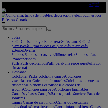
🔵Cambia tu electro con
-10% EXTRA
de descuento ☑️
AQUÍ
Baleares
Canarias
Sofás
Sofás
Chaise Longue
Rinconeras
Sofás cama
Sofás 2
plazas
Sofás 3 plazas
Sofás de piel
Sofás relax
Sofás
exterior
Divanes
Sillones
Sillones decorativos
Sillones relax
Sillones relax
levantapersonas
Puffs
Puffs decorativos
Puffs pera
Puffs reposapiés
Puffs con
almacenaje
Descanso
Colchones
Packs colchón y canapé
Colchones
viscoelásticos
Colchones de muelles
Colchones de muelles
ensacados
Colchones enrollados
Colchones de
espuma
Colchones para bebé
Colchones hinchables
Canapés y bases
Canapés
Base tapizadas
Somieres
Patas de
somieres
Camas
Camas de matrimonio
Camas dobles
Camas
individuales
Camas juveniles
Camas infantiles
Literas
Camas