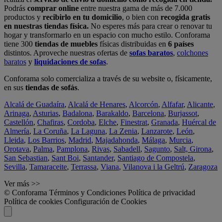
Podrás
comprar online
entre nuestra gama de más de 7.000
productos y
recibirlo en tu domicilio
, o bien con
recogida gratis
en nuestras tiendas física.
No esperes más para crear o renovar tu
hogar y transformarlo en un espacio con mucho estilo. Conforama
tiene 300
tiendas de muebles
físicas distribuidas en
6 países
distintos. Aproveche nuestras ofertas de
sofas baratos
,
colchones
baratos
y
liquidaciones de sofas
.
Conforama solo comercializa a través de su website o, físicamente,
en sus
tiendas de sofás
.
Alcalá de Guadaíra
,
Alcalá de Henares
,
Alcorcón
,
Alfafar
,
Alicante
,
Arinaga
,
Asturias
,
Badalona
,
Barakaldo
,
Barcelona
,
Burjassot
,
Castellón
,
Chafiras
,
Cordoba
,
Elche
,
Finestrat
,
Granada
,
Huércal de
Almería
,
La Coruña
,
La Laguna
,
La Zenia
,
Lanzarote
,
León
,
Lleida
,
Los Barrios
,
Madrid
,
Majadahonda
,
Málaga
,
Murcia
,
Orotava
,
Palma
,
Pamplona
,
Rivas
,
Sabadell
,
Sagunto
,
Salt, Girona
,
San Sebastian
,
Sant Boi
,
Santander
,
Santiago de Compostela
,
Sevilla
,
Tamaraceite
,
Terrassa
,
Viana
,
Vilanova i la Geltrú
,
Zaragoza
Ver más >>
© Conforama
Términos y Condiciones
Política de privacidad
Política de cookies
Configuración de Cookies