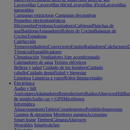
Lavavajillas
Lavavajillas 60cm
Lavavajillas 45cm
Lavavajillas
integrables
Campanas extractoras
Campanas decorativas
Pequeños electrodomésticos
Microondas
Freidoras
Aspiradores
Cafeteras
Planchas de
asar
Batidoras
Amasadores
Robots de Cocina
Balanzas de
Cocina
Tostadoras
Calefacción
Termoventiladores
Convectores
Estufas
Radiadores
Calefactores
D
Térmicos
Humidificadores
Climatización
Ventiladores
Aire acondicionado
Calentadores de agua
Termos eléctricos
Belleza y salud
Cuidado de los hombres
Cuidado
cabello
Cuidado dental
Salud y bienestar
Limpieza
Limpieza a vapor
Robot limpiacristales
Electrónica
Audio y hifi
Auriculares
Adaptadores
Reproductores
Radios
Altavoces
Hifi
Bar
de sonido
Audio car y GPS
Micrófonos
Informática
Almacenamiento
Tablets
Complementos
Portátiles
Impresoras
Gaming & streaming
Monitores gaming
Accesorios
Smart home
Timbres
Cámaras
Altavoces
Wearables
Smartwatches