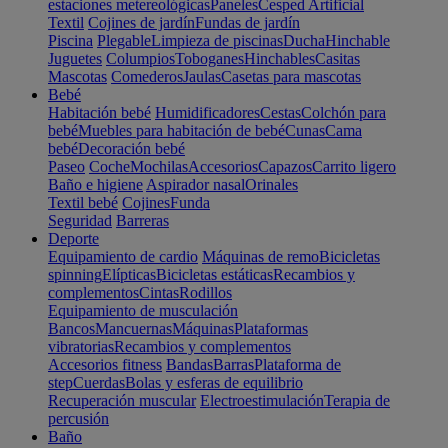
estaciones metereológicas
Paneles
Cesped Artificial
Textil
Cojines de jardín
Fundas de jardín
Piscina
Plegable
Limpieza de piscinas
Ducha
Hinchable
Juguetes
Columpios
Toboganes
Hinchables
Casitas
Mascotas
Comederos
Jaulas
Casetas para mascotas
Bebé
Habitación bebé
Humidificadores
Cestas
Colchón para
bebé
Muebles para habitación de bebé
Cunas
Cama
bebé
Decoración bebé
Paseo
Coche
Mochilas
Accesorios
Capazos
Carrito ligero
Baño e higiene
Aspirador nasal
Orinales
Textil bebé
Cojines
Funda
Seguridad
Barreras
Deporte
Equipamiento de cardio
Máquinas de remo
Bicicletas
spinning
Elípticas
Bicicletas estáticas
Recambios y
complementos
Cintas
Rodillos
Equipamiento de musculación
Bancos
Mancuernas
Máquinas
Plataformas
vibratorias
Recambios y complementos
Accesorios fitness
Bandas
Barras
Plataforma de
step
Cuerdas
Bolas y esferas de equilibrio
Recuperación muscular
Electroestimulación
Terapia de
percusión
Baño