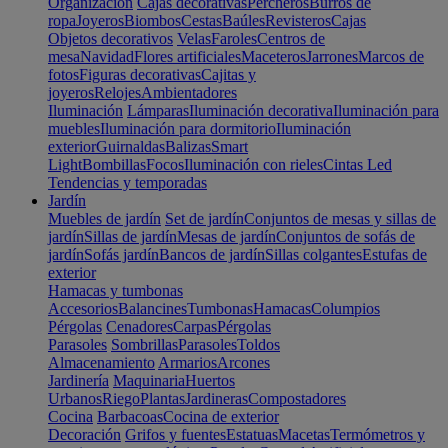
Organización
Cajas decorativas
Percheros
Burros de
ropa
Joyeros
Biombos
Cestas
Baúles
Revisteros
Cajas
Objetos decorativos
Velas
Faroles
Centros de
mesa
Navidad
Flores artificiales
Maceteros
Jarrones
Marcos de
fotos
Figuras decorativas
Cajitas y
joyeros
Relojes
Ambientadores
Iluminación
Lámparas
Iluminación decorativa
Iluminación para
muebles
Iluminación para dormitorio
Iluminación
exterior
Guirnaldas
Balizas
Smart
Light
Bombillas
Focos
Iluminación con rieles
Cintas Led
Tendencias y temporadas
Jardín
Muebles de jardín
Set de jardín
Conjuntos de mesas y sillas de
jardín
Sillas de jardín
Mesas de jardín
Conjuntos de sofás de
jardín
Sofás jardín
Bancos de jardín
Sillas colgantes
Estufas de
exterior
Hamacas y tumbonas
Accesorios
Balancines
Tumbonas
Hamacas
Columpios
Pérgolas
Cenadores
Carpas
Pérgolas
Parasoles
Sombrillas
Parasoles
Toldos
Almacenamiento
Armarios
Arcones
Jardinería
Maquinaria
Huertos
Urbanos
Riego
Plantas
Jardineras
Compostadores
Cocina
Barbacoas
Cocina de exterior
Decoración
Grifos y fuentes
Estatuas
Macetas
Termómetros y