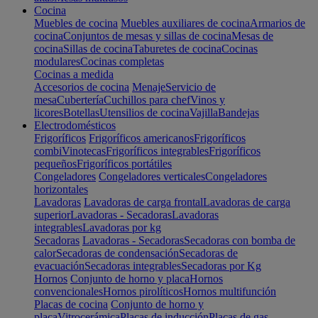
Cocina
Muebles de cocina
Muebles auxiliares de cocina
Armarios de
cocina
Conjuntos de mesas y sillas de cocina
Mesas de
cocina
Sillas de cocina
Taburetes de cocina
Cocinas
modulares
Cocinas completas
Cocinas a medida
Accesorios de cocina
Menaje
Servicio de
mesa
Cubertería
Cuchillos para chef
Vinos y
licores
Botellas
Utensilios de cocina
Vajilla
Bandejas
Electrodomésticos
Frigoríficos
Frigoríficos americanos
Frigoríficos
combi
Vinotecas
Frigoríficos integrables
Frigoríficos
pequeños
Frigoríficos portátiles
Congeladores
Congeladores verticales
Congeladores
horizontales
Lavadoras
Lavadoras de carga frontal
Lavadoras de carga
superior
Lavadoras - Secadoras
Lavadoras
integrables
Lavadoras por kg
Secadoras
Lavadoras - Secadoras
Secadoras con bomba de
calor
Secadoras de condensación
Secadoras de
evacuación
Secadoras integrables
Secadoras por Kg
Hornos
Conjunto de horno y placa
Hornos
convencionales
Hornos pirolíticos
Hornos multifunción
Placas de cocina
Conjunto de horno y
placa
Vitrocerámica
Placas de inducción
Placas de gas