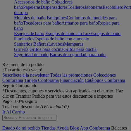
Accesorios de baño
Colgadores
baño
Papeleras
Dispensadores
Toalleros
Jaboneras
Escobillero
Port
de ropa
Muebles de baño
Botiquines
Conjuntos de muebles para
baño
Tocadores para baño
Armarios para baño
Repisa para
baño
Espejos de baño
Espejos de baño sin Luz
Espejos de baño
iluminados
Espejos de baño con aumento
Sanitarios
Bañeras
Lavabos
Mamparas
Grifería
Grifos para cocina
Grifos para ducha
Seguridad de baño
Barras de seguridad para baño
Resumen de tu pedido
¡Tu carrito está vacío!
Suscríbete a la newsletter
Todas las promociones
Colecciones
Conforama
Tarjeta Conforama
Financiación
Catálogos Conforama
Seguir Comprando
*Descuentos, cupones y servicios son aplicados en el carrito. Haz
clic en Tramitar Pedido para ver estos descuentos e importes
Pago 100% seguro
Total con descuento
(IVA incluido*)
Ir Al Carrito
Estado de mi pedido
Tiendas
Ayuda
Blog
App Conforama
Baleares