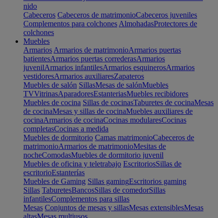
nido
Cabeceros
Cabeceros de matrimonio
Cabeceros juveniles
Complementos para colchones
Almohadas
Protectores de
colchones
Muebles
Armarios
Armarios de matrimonio
Armarios puertas
batientes
Armarios puertas correderas
Armarios
juvenil
Armarios infantiles
Armarios esquineros
Armarios
vestidores
Armarios auxiliares
Zapateros
Muebles de salón
Sillas
Mesas de salón
Muebles
TV
Vitrinas
Aparadores
Estanterias
Muebles recibidores
Muebles de cocina
Sillas de cocinas
Taburetes de cocina
Mesas
de cocina
Mesas y sillas de cocina
Muebles auxiliares de
cocina
Armarios de cocina
Cocinas modulares
Cocinas
completas
Cocinas a medida
Muebles de dormitorio
Camas matrimonio
Cabeceros de
matrimonio
Armarios de matrimonio
Mesitas de
noche
Comodas
Muebles de dormitorio juvenil
Muebles de oficina y teletrabajo
Escritorios
Sillas de
escritorio
Estanterías
Muebles de Gaming
Sillas gaming
Escritorios gaming
Sillas
Taburetes
Bancos
Sillas de comedor
Sillas
infantiles
Complementos para sillas
Mesas
Conjuntos de mesas y sillas
Mesas extensibles
Mesas
altas
Mesas multiusos