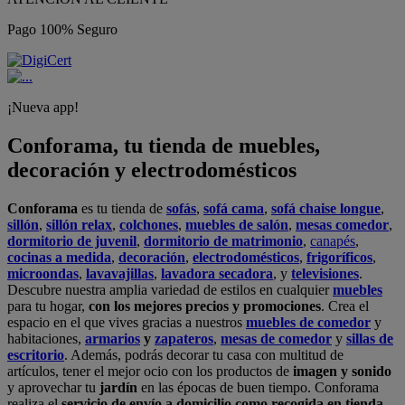
Pago 100% Seguro
¡Nueva app!
Conforama, tu tienda de muebles,
decoración y electrodomésticos
Conforama
es tu tienda de
sofás
,
sofá cama
,
sofá chaise longue
,
sillón
,
sillón relax
,
colchones
,
muebles de salón
,
mesas comedor
,
dormitorio de juvenil
,
dormitorio de matrimonio
,
canapés
,
cocinas a medida
,
decoración
,
electrodomésticos
,
frigoríficos
,
microondas
,
lavavajillas
,
lavadora secadora
, y
televisiones
.
Descubre nuestra amplia variedad de estilos en cualquier
muebles
para tu hogar,
con los mejores precios y promociones
. Crea el
espacio en el que vives gracias a nuestros
muebles de comedor
y
habitaciones,
armarios
y
zapateros
,
mesas de comedor
y
sillas de
escritorio
. Además, podrás decorar tu casa con multitud de
artículos, tener el mejor ocio con los productos de
imagen y sonido
y aprovechar tu
jardín
en las épocas de buen tiempo. Conforama
realiza el
servicio de envío a domicilio como recogida en tienda.