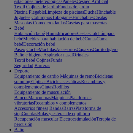
estaciones metereológicas
Paneles
Cesped Artificial
Textil
Cojines de jardín
Fundas de jardín
Piscina
Plegable
Limpieza de piscinas
Ducha
Hinchable
Juguetes
Columpios
Toboganes
Hinchables
Casitas
Mascotas
Comederos
Jaulas
Casetas para mascotas
Bebé
Habitación bebé
Humidificadores
Cestas
Colchón para
bebé
Muebles para habitación de bebé
Cunas
Cama
bebé
Decoración bebé
Paseo
Coche
Mochilas
Accesorios
Capazos
Carrito ligero
Baño e higiene
Aspirador nasal
Orinales
Textil bebé
Cojines
Funda
Seguridad
Barreras
Deporte
Equipamiento de cardio
Máquinas de remo
Bicicletas
spinning
Elípticas
Bicicletas estáticas
Recambios y
complementos
Cintas
Rodillos
Equipamiento de musculación
Bancos
Mancuernas
Máquinas
Plataformas
vibratorias
Recambios y complementos
Accesorios fitness
Bandas
Barras
Plataforma de
step
Cuerdas
Bolas y esferas de equilibrio
Recuperación muscular
Electroestimulación
Terapia de
percusión
Baño