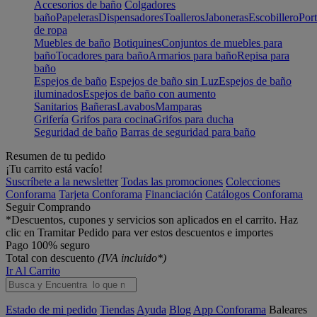
Accesorios de baño
Colgadores
baño
Papeleras
Dispensadores
Toalleros
Jaboneras
Escobillero
Port
de ropa
Muebles de baño
Botiquines
Conjuntos de muebles para
baño
Tocadores para baño
Armarios para baño
Repisa para
baño
Espejos de baño
Espejos de baño sin Luz
Espejos de baño
iluminados
Espejos de baño con aumento
Sanitarios
Bañeras
Lavabos
Mamparas
Grifería
Grifos para cocina
Grifos para ducha
Seguridad de baño
Barras de seguridad para baño
Resumen de tu pedido
¡Tu carrito está vacío!
Suscríbete a la newsletter
Todas las promociones
Colecciones
Conforama
Tarjeta Conforama
Financiación
Catálogos Conforama
Seguir Comprando
*Descuentos, cupones y servicios son aplicados en el carrito. Haz
clic en Tramitar Pedido para ver estos descuentos e importes
Pago 100% seguro
Total con descuento
(IVA incluido*)
Ir Al Carrito
Estado de mi pedido
Tiendas
Ayuda
Blog
App Conforama
Baleares