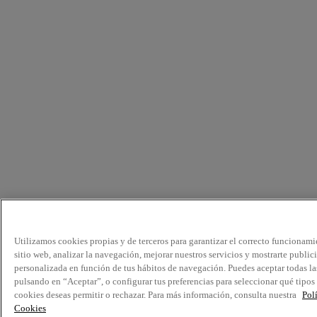
Utilizamos cookies propias y de terceros para garantizar el correcto funcionami
sitio web, analizar la navegación, mejorar nuestros servicios y mostrarte public
personalizada en función de tus hábitos de navegación. Puedes aceptar todas la
pulsando en “Aceptar”, o configurar tus preferencias para seleccionar qué tipos
cookies deseas permitir o rechazar. Para más información, consulta nuestra
Pol
Cookies