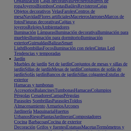
Organización
Cajas decorativas
Percheros
Burros de
ropa
Joyeros
Biombos
Cestas
Baúles
Revisteros
Cajas
Objetos decorativos
Velas
Faroles
Centros de
mesa
Navidad
Flores artificiales
Maceteros
Jarrones
Marcos de
fotos
Figuras decorativas
Cajitas y
joyeros
Relojes
Ambientadores
Iluminación
Lámparas
Iluminación decorativa
Iluminación para
muebles
Iluminación para dormitorio
Iluminación
exterior
Guirnaldas
Balizas
Smart
Light
Bombillas
Focos
Iluminación con rieles
Cintas Led
Tendencias y temporadas
Jardín
Muebles de jardín
Set de jardín
Conjuntos de mesas y sillas de
jardín
Sillas de jardín
Mesas de jardín
Conjuntos de sofás de
jardín
Sofás jardín
Bancos de jardín
Sillas colgantes
Estufas de
exterior
Hamacas y tumbonas
Accesorios
Balancines
Tumbonas
Hamacas
Columpios
Pérgolas
Cenadores
Carpas
Pérgolas
Parasoles
Sombrillas
Parasoles
Toldos
Almacenamiento
Armarios
Arcones
Jardinería
Maquinaria
Huertos
Urbanos
Riego
Plantas
Jardineras
Compostadores
Cocina
Barbacoas
Cocina de exterior
Decoración
Grifos y fuentes
Estatuas
Macetas
Termómetros y