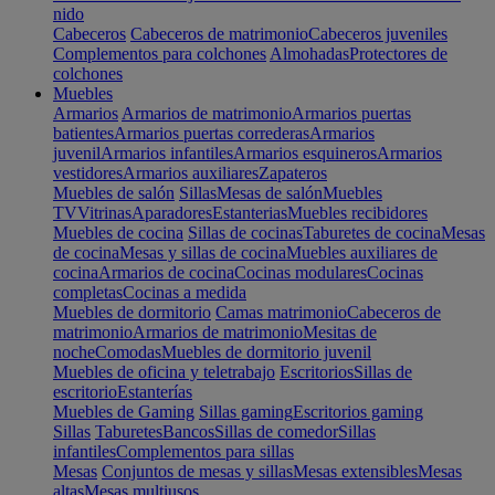
nido
Cabeceros
Cabeceros de matrimonio
Cabeceros juveniles
Complementos para colchones
Almohadas
Protectores de
colchones
Muebles
Armarios
Armarios de matrimonio
Armarios puertas
batientes
Armarios puertas correderas
Armarios
juvenil
Armarios infantiles
Armarios esquineros
Armarios
vestidores
Armarios auxiliares
Zapateros
Muebles de salón
Sillas
Mesas de salón
Muebles
TV
Vitrinas
Aparadores
Estanterias
Muebles recibidores
Muebles de cocina
Sillas de cocinas
Taburetes de cocina
Mesas
de cocina
Mesas y sillas de cocina
Muebles auxiliares de
cocina
Armarios de cocina
Cocinas modulares
Cocinas
completas
Cocinas a medida
Muebles de dormitorio
Camas matrimonio
Cabeceros de
matrimonio
Armarios de matrimonio
Mesitas de
noche
Comodas
Muebles de dormitorio juvenil
Muebles de oficina y teletrabajo
Escritorios
Sillas de
escritorio
Estanterías
Muebles de Gaming
Sillas gaming
Escritorios gaming
Sillas
Taburetes
Bancos
Sillas de comedor
Sillas
infantiles
Complementos para sillas
Mesas
Conjuntos de mesas y sillas
Mesas extensibles
Mesas
altas
Mesas multiusos