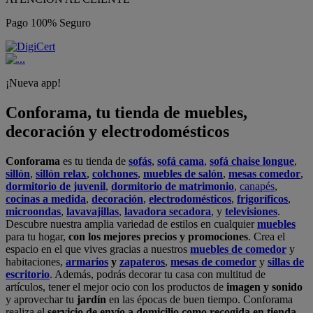
Pago 100% Seguro
¡Nueva app!
Conforama, tu tienda de muebles,
decoración y electrodomésticos
Conforama
es tu tienda de
sofás
,
sofá cama
,
sofá chaise longue
,
sillón
,
sillón relax
,
colchones
,
muebles de salón
,
mesas comedor
,
dormitorio de juvenil
,
dormitorio de matrimonio
,
canapés
,
cocinas a medida
,
decoración
,
electrodomésticos
,
frigoríficos
,
microondas
,
lavavajillas
,
lavadora secadora
, y
televisiones
.
Descubre nuestra amplia variedad de estilos en cualquier
muebles
para tu hogar,
con los mejores precios y promociones
. Crea el
espacio en el que vives gracias a nuestros
muebles de comedor
y
habitaciones,
armarios
y
zapateros
,
mesas de comedor
y
sillas de
escritorio
. Además, podrás decorar tu casa con multitud de
artículos, tener el mejor ocio con los productos de
imagen y sonido
y aprovechar tu
jardín
en las épocas de buen tiempo. Conforama
realiza el
servicio de envío a domicilio como recogida en tienda.