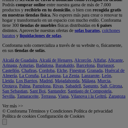
Podrás
comprar online
entre nuestra gama de más de 7.000
productos y
recibirlo en tu domicilio
, o bien con
recogida gratis
en nuestras tiendas física.
No esperes más para crear o renovar tu
hogar y transformarlo en un espacio con mucho estilo. Conforama
tiene 300
tiendas de muebles
físicas distribuidas en
6 países
distintos. Aproveche nuestras ofertas de
sofas baratos
,
colchones
baratos
y
liquidaciones de sofas
.
Conforama solo comercializa a través de su website o, físicamente,
en sus
tiendas de sofás
.
Alcalá de Guadaíra
,
Alcalá de Henares
,
Alcorcón
,
Alfafar
,
Alicante
,
Arinaga
,
Asturias
,
Badalona
,
Barakaldo
,
Barcelona
,
Burjassot
,
Castellón
,
Chafiras
,
Cordoba
,
Elche
,
Finestrat
,
Granada
,
Huércal de
Almería
,
La Coruña
,
La Laguna
,
La Zenia
,
Lanzarote
,
León
,
Lleida
,
Los Barrios
,
Madrid
,
Majadahonda
,
Málaga
,
Murcia
,
Orotava
,
Palma
,
Pamplona
,
Rivas
,
Sabadell
,
Sagunto
,
Salt, Girona
,
San Sebastian
,
Sant Boi
,
Santander
,
Santiago de Compostela
,
Sevilla
,
Tamaraceite
,
Terrassa
,
Viana
,
Vilanova i la Geltrú
,
Zaragoza
Ver más >>
© Conforama
Términos y Condiciones
Política de privacidad
Política de cookies
Configuración de Cookies