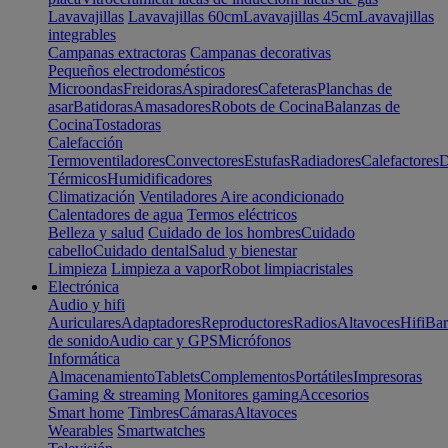
Lavavajillas
Lavavajillas 60cm
Lavavajillas 45cm
Lavavajillas
integrables
Campanas extractoras
Campanas decorativas
Pequeños electrodomésticos
Microondas
Freidoras
Aspiradores
Cafeteras
Planchas de
asar
Batidoras
Amasadores
Robots de Cocina
Balanzas de
Cocina
Tostadoras
Calefacción
Termoventiladores
Convectores
Estufas
Radiadores
Calefactores
D
Térmicos
Humidificadores
Climatización
Ventiladores
Aire acondicionado
Calentadores de agua
Termos eléctricos
Belleza y salud
Cuidado de los hombres
Cuidado
cabello
Cuidado dental
Salud y bienestar
Limpieza
Limpieza a vapor
Robot limpiacristales
Electrónica
Audio y hifi
Auriculares
Adaptadores
Reproductores
Radios
Altavoces
Hifi
Bar
de sonido
Audio car y GPS
Micrófonos
Informática
Almacenamiento
Tablets
Complementos
Portátiles
Impresoras
Gaming & streaming
Monitores gaming
Accesorios
Smart home
Timbres
Cámaras
Altavoces
Wearables
Smartwatches