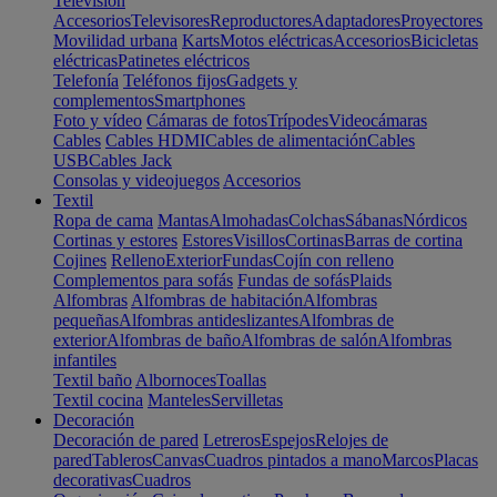
Televisión
Accesorios
Televisores
Reproductores
Adaptadores
Proyectores
Movilidad urbana
Karts
Motos eléctricas
Accesorios
Bicicletas
eléctricas
Patinetes eléctricos
Telefonía
Teléfonos fijos
Gadgets y
complementos
Smartphones
Foto y vídeo
Cámaras de fotos
Trípodes
Videocámaras
Cables
Cables HDMI
Cables de alimentación
Cables
USB
Cables Jack
Consolas y videojuegos
Accesorios
Textil
Ropa de cama
Mantas
Almohadas
Colchas
Sábanas
Nórdicos
Cortinas y estores
Estores
Visillos
Cortinas
Barras de cortina
Cojines
Relleno
Exterior
Fundas
Cojín con relleno
Complementos para sofás
Fundas de sofás
Plaids
Alfombras
Alfombras de habitación
Alfombras
pequeñas
Alfombras antideslizantes
Alfombras de
exterior
Alfombras de baño
Alfombras de salón
Alfombras
infantiles
Textil baño
Albornoces
Toallas
Textil cocina
Manteles
Servilletas
Decoración
Decoración de pared
Letreros
Espejos
Relojes de
pared
Tableros
Canvas
Cuadros pintados a mano
Marcos
Placas
decorativas
Cuadros