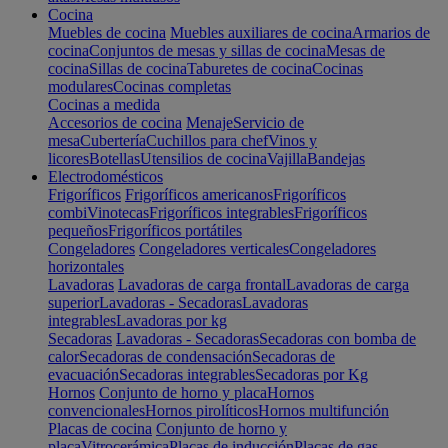
Cocina
Muebles de cocina
Muebles auxiliares de cocina
Armarios de
cocina
Conjuntos de mesas y sillas de cocina
Mesas de
cocina
Sillas de cocina
Taburetes de cocina
Cocinas
modulares
Cocinas completas
Cocinas a medida
Accesorios de cocina
Menaje
Servicio de
mesa
Cubertería
Cuchillos para chef
Vinos y
licores
Botellas
Utensilios de cocina
Vajilla
Bandejas
Electrodomésticos
Frigoríficos
Frigoríficos americanos
Frigoríficos
combi
Vinotecas
Frigoríficos integrables
Frigoríficos
pequeños
Frigoríficos portátiles
Congeladores
Congeladores verticales
Congeladores
horizontales
Lavadoras
Lavadoras de carga frontal
Lavadoras de carga
superior
Lavadoras - Secadoras
Lavadoras
integrables
Lavadoras por kg
Secadoras
Lavadoras - Secadoras
Secadoras con bomba de
calor
Secadoras de condensación
Secadoras de
evacuación
Secadoras integrables
Secadoras por Kg
Hornos
Conjunto de horno y placa
Hornos
convencionales
Hornos pirolíticos
Hornos multifunción
Placas de cocina
Conjunto de horno y
placa
Vitrocerámica
Placas de inducción
Placas de gas