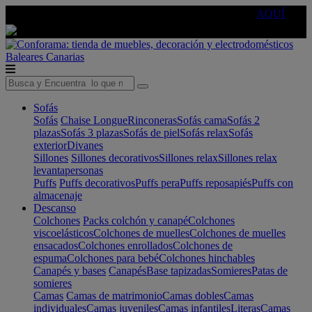
🔵Cambia tu electro con
-10% EXTRA
de descuento ☑️
AQUÍ
Baleares
Canarias
Sofás
Sofás
Chaise Longue
Rinconeras
Sofás cama
Sofás 2
plazas
Sofás 3 plazas
Sofás de piel
Sofás relax
Sofás
exterior
Divanes
Sillones
Sillones decorativos
Sillones relax
Sillones relax
levantapersonas
Puffs
Puffs decorativos
Puffs pera
Puffs reposapiés
Puffs con
almacenaje
Descanso
Colchones
Packs colchón y canapé
Colchones
viscoelásticos
Colchones de muelles
Colchones de muelles
ensacados
Colchones enrollados
Colchones de
espuma
Colchones para bebé
Colchones hinchables
Canapés y bases
Canapés
Base tapizadas
Somieres
Patas de
somieres
Camas
Camas de matrimonio
Camas dobles
Camas
individuales
Camas juveniles
Camas infantiles
Literas
Camas