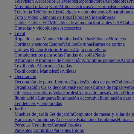
Televisión
Accesorios
Televisores
Reproductores
Adaptadores
Pr
Movilidad urbana
Karts
Motos eléctricas
Accesorios
Bicicletas el
Telefonía
Teléfonos fijos
Gadgets y complementos
Smartphones
Foto y vídeo
Cámaras de fotos
Trípodes
Videocámaras
Cables
Cables HDMI
Cables de alimentación
Cables USB
Cable
Consolas y videojuegos
Accesorios
Textil
Ropa de cama
Mantas
Almohadas
Colchas
Sábanas
Nórdicos
Cortinas y estores
Estores
Visillos
Cortinas
Barras de cortina
Cojines
Relleno
Exterior
Fundas
Cojín con relleno
Complementos para sofás
Fundas de sofás
Plaids
Alfombras
Alfombras de habitación
Alfombras pequeñas
Alfomb
Textil baño
Albornoces
Toallas
Textil cocina
Manteles
Servilletas
Decoración
Decoración de pared
Letreros
Espejos
Relojes de pared
Tableros
Organización
Cajas decorativas
Percheros
Burros de ropa
Joyero
Objetos decorativos
Velas
Faroles
Centros de mesa
Navidad
Flore
Iluminación
Lámparas
Iluminación decorativa
Iluminación para 
Tendencias y temporadas
Jardín
Muebles de jardín
Set de jardín
Conjuntos de mesas y sillas de j
Hamacas y tumbonas
Accesorios
Balancines
Tumbonas
Hamaca
Pérgolas
Cenadores
Carpas
Pérgolas
Parasoles
Sombrillas
Parasoles
Toldos