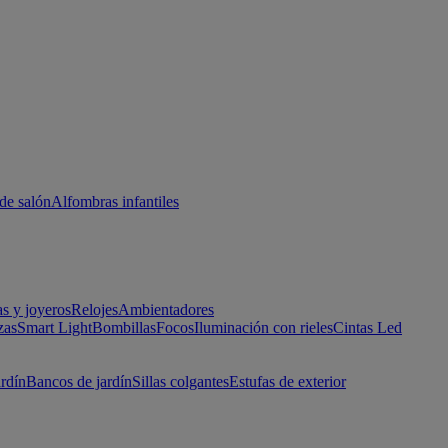
de salón
Alfombras infantiles
as y joyeros
Relojes
Ambientadores
zas
Smart Light
Bombillas
Focos
Iluminación con rieles
Cintas Led
ardín
Bancos de jardín
Sillas colgantes
Estufas de exterior