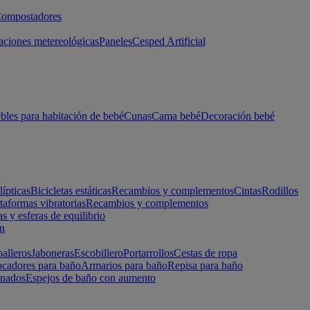
ompostadores
aciones metereológicas
Paneles
Cesped Artificial
les para habitación de bebé
Cunas
Cama bebé
Decoración bebé
lípticas
Bicicletas estáticas
Recambios y complementos
Cintas
Rodillos
taformas vibratorias
Recambios y complementos
s y esferas de equilibrio
ón
alleros
Jaboneras
Escobillero
Portarrollos
Cestas de ropa
cadores para baño
Armarios para baño
Repisa para baño
inados
Espejos de baño con aumento