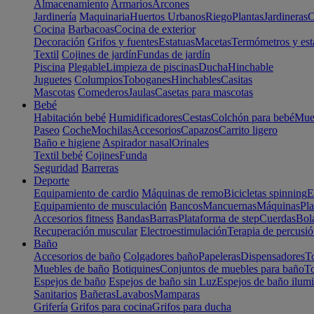
Almacenamiento
Armarios
Arcones
Jardinería
Maquinaria
Huertos Urbanos
Riego
Plantas
Jardineras
C
Cocina
Barbacoas
Cocina de exterior
Decoración
Grifos y fuentes
Estatuas
Macetas
Termómetros y est
Textil
Cojines de jardín
Fundas de jardín
Piscina
Plegable
Limpieza de piscinas
Ducha
Hinchable
Juguetes
Columpios
Toboganes
Hinchables
Casitas
Mascotas
Comederos
Jaulas
Casetas para mascotas
Bebé
Habitación bebé
Humidificadores
Cestas
Colchón para bebé
Mueb
Paseo
Coche
Mochilas
Accesorios
Capazos
Carrito ligero
Baño e higiene
Aspirador nasal
Orinales
Textil bebé
Cojines
Funda
Seguridad
Barreras
Deporte
Equipamiento de cardio
Máquinas de remo
Bicicletas spinning
E
Equipamiento de musculación
Bancos
Mancuernas
Máquinas
Pla
Accesorios fitness
Bandas
Barras
Plataforma de step
Cuerdas
Bola
Recuperación muscular
Electroestimulación
Terapia de percusi
Baño
Accesorios de baño
Colgadores baño
Papeleras
Dispensadores
To
Muebles de baño
Botiquines
Conjuntos de muebles para baño
To
Espejos de baño
Espejos de baño sin Luz
Espejos de baño ilum
Sanitarios
Bañeras
Lavabos
Mamparas
Grifería
Grifos para cocina
Grifos para ducha