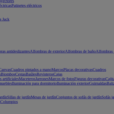
oyectores
éctricas
Patinetes eléctricos
s Jack
ras antideslizantes
Alfombras de exterior
Alfombras de baño
Alfombras 
Canvas
Cuadros pintados a mano
Marcos
Placas decorativas
Cuadros
s
Biombos
Cestas
Baúles
Revisteros
Cajas
s artificiales
Maceteros
Jarrones
Marcos de fotos
Figuras decorativas
Cajit
muebles
Iluminación para dormitorio
Iluminación exterior
Guirnaldas
Bali
ardín
Sillas de jardín
Mesas de jardín
Conjuntos de sofás de jardín
Sofás j
s
Columpios