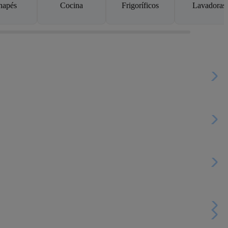
napés
Cocina
Frigoríficos
Lavadoras