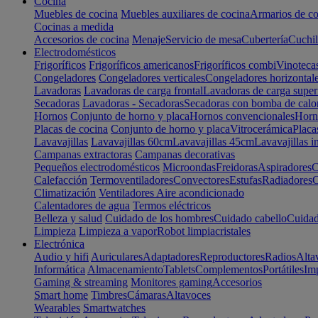
Cocina
Muebles de cocina
Muebles auxiliares de cocina
Armarios de co
Cocinas a medida
Accesorios de cocina
Menaje
Servicio de mesa
Cubertería
Cuchil
Electrodomésticos
Frigoríficos
Frigoríficos americanos
Frigoríficos combi
Vinoteca
Congeladores
Congeladores verticales
Congeladores horizontal
Lavadoras
Lavadoras de carga frontal
Lavadoras de carga super
Secadoras
Lavadoras - Secadoras
Secadoras con bomba de calo
Hornos
Conjunto de horno y placa
Hornos convencionales
Horno
Placas de cocina
Conjunto de horno y placa
Vitrocerámica
Placa
Lavavajillas
Lavavajillas 60cm
Lavavajillas 45cm
Lavavajillas i
Campanas extractoras
Campanas decorativas
Pequeños electrodomésticos
Microondas
Freidoras
Aspiradores
C
Calefacción
Termoventiladores
Convectores
Estufas
Radiadores
C
Climatización
Ventiladores
Aire acondicionado
Calentadores de agua
Termos eléctricos
Belleza y salud
Cuidado de los hombres
Cuidado cabello
Cuidad
Limpieza
Limpieza a vapor
Robot limpiacristales
Electrónica
Audio y hifi
Auriculares
Adaptadores
Reproductores
Radios
Alta
Informática
Almacenamiento
Tablets
Complementos
Portátiles
Im
Gaming & streaming
Monitores gaming
Accesorios
Smart home
Timbres
Cámaras
Altavoces
Wearables
Smartwatches