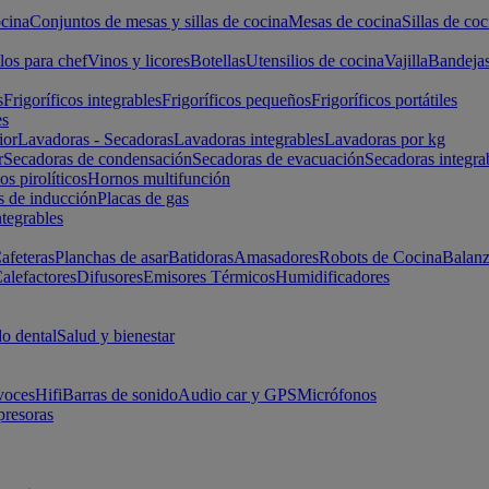
cina
Conjuntos de mesas y sillas de cocina
Mesas de cocina
Sillas de coc
los para chef
Vinos y licores
Botellas
Utensilios de cocina
Vajilla
Bandeja
s
Frigoríficos integrables
Frigoríficos pequeños
Frigoríficos portátiles
es
ior
Lavadoras - Secadoras
Lavadoras integrables
Lavadoras por kg
r
Secadoras de condensación
Secadoras de evacuación
Secadoras integra
s pirolíticos
Hornos multifunción
s de inducción
Placas de gas
ntegrables
afeteras
Planchas de asar
Batidoras
Amasadores
Robots de Cocina
Balanz
alefactores
Difusores
Emisores Térmicos
Humidificadores
o dental
Salud y bienestar
voces
Hifi
Barras de sonido
Audio car y GPS
Micrófonos
presoras