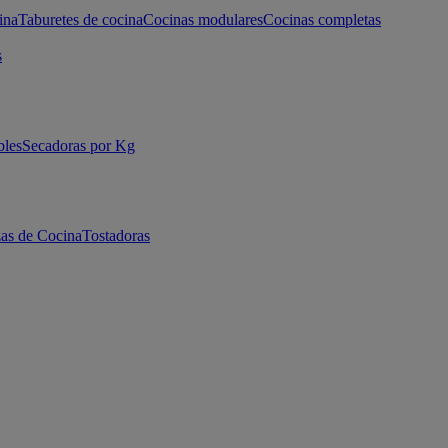
ina
Taburetes de cocina
Cocinas modulares
Cocinas completas
s
bles
Secadoras por Kg
as de Cocina
Tostadoras