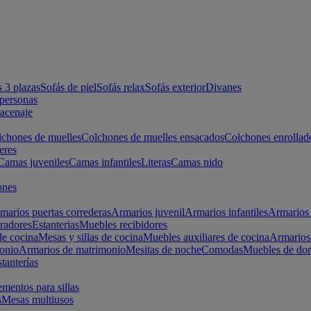
s 3 plazas
Sofás de piel
Sofás relax
Sofás exterior
Divanes
apersonas
macenaje
chones de muelles
Colchones de muelles ensacados
Colchones enrollad
eres
Camas juveniles
Camas infantiles
Literas
Camas nido
ones
marios puertas correderas
Armarios juvenil
Armarios infantiles
Armarios 
radores
Estanterias
Muebles recibidores
e cocina
Mesas y sillas de cocina
Muebles auxiliares de cocina
Armarios
onio
Armarios de matrimonio
Mesitas de noche
Comodas
Muebles de dor
tanterías
entos para sillas
s
Mesas multiusos