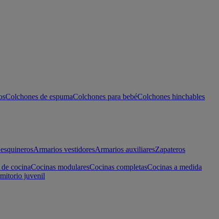
os
Colchones de espuma
Colchones para bebé
Colchones hinchables
esquineros
Armarios vestidores
Armarios auxiliares
Zapateros
 de cocina
Cocinas modulares
Cocinas completas
Cocinas a medida
mitorio juvenil