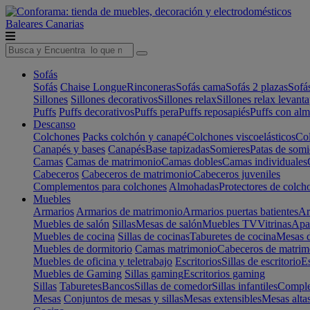
Baleares
Canarias
Sofás
Sofás
Chaise Longue
Rinconeras
Sofás cama
Sofás 2 plazas
Sofá
Sillones
Sillones decorativos
Sillones relax
Sillones relax levant
Puffs
Puffs decorativos
Puffs pera
Puffs reposapiés
Puffs con al
Descanso
Colchones
Packs colchón y canapé
Colchones viscoelásticos
Col
Canapés y bases
Canapés
Base tapizadas
Somieres
Patas de somi
Camas
Camas de matrimonio
Camas dobles
Camas individuales
Cabeceros
Cabeceros de matrimonio
Cabeceros juveniles
Complementos para colchones
Almohadas
Protectores de colch
Muebles
Armarios
Armarios de matrimonio
Armarios puertas batientes
Ar
Muebles de salón
Sillas
Mesas de salón
Muebles TV
Vitrinas
Apa
Muebles de cocina
Sillas de cocinas
Taburetes de cocina
Mesas d
Muebles de dormitorio
Camas matrimonio
Cabeceros de matrim
Muebles de oficina y teletrabajo
Escritorios
Sillas de escritorio
Es
Muebles de Gaming
Sillas gaming
Escritorios gaming
Sillas
Taburetes
Bancos
Sillas de comedor
Sillas infantiles
Complem
Mesas
Conjuntos de mesas y sillas
Mesas extensibles
Mesas alta