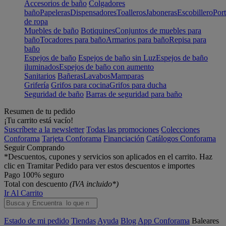
Accesorios de baño
Colgadores
baño
Papeleras
Dispensadores
Toalleros
Jaboneras
Escobillero
Port
de ropa
Muebles de baño
Botiquines
Conjuntos de muebles para
baño
Tocadores para baño
Armarios para baño
Repisa para
baño
Espejos de baño
Espejos de baño sin Luz
Espejos de baño
iluminados
Espejos de baño con aumento
Sanitarios
Bañeras
Lavabos
Mamparas
Grifería
Grifos para cocina
Grifos para ducha
Seguridad de baño
Barras de seguridad para baño
Resumen de tu pedido
¡Tu carrito está vacío!
Suscríbete a la newsletter
Todas las promociones
Colecciones
Conforama
Tarjeta Conforama
Financiación
Catálogos Conforama
Seguir Comprando
*Descuentos, cupones y servicios son aplicados en el carrito. Haz
clic en Tramitar Pedido para ver estos descuentos e importes
Pago 100% seguro
Total con descuento
(IVA incluido*)
Ir Al Carrito
Estado de mi pedido
Tiendas
Ayuda
Blog
App Conforama
Baleares