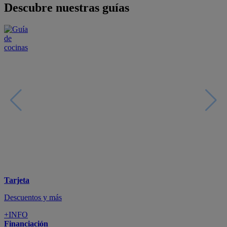
6 años de Garantía Plus
+INFO
Catálogos
Miles de productos
+INFO
Por teléfono
Llámanos y compra
+INFO
Nueva app
Todo en tu móvil
+INFO
Suscríbete
Cupón de dto. de 10€
+INFO
Tiendas de sofás y muebles