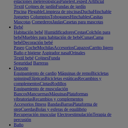
estaciones metereológicas
Paneles
Cesped Artificial
Textil
Cojines de jardín
Fundas de jardín
Piscina
Plegable
Limpieza de piscinas
Ducha
Hinchable
Juguetes
Columpios
Toboganes
Hinchables
Casitas
Mascotas
Comederos
Jaulas
Casetas para mascotas
Bebé
Habitación bebé
Humidificadores
Cestas
Colchón para
bebé
Muebles para habitación de bebé
Cunas
Cama
bebé
Decoración bebé
Paseo
Coche
Mochilas
Accesorios
Capazos
Carrito ligero
Baño e higiene
Aspirador nasal
Orinales
Textil bebé
Cojines
Funda
Seguridad
Barreras
Deporte
Equipamiento de cardio
Máquinas de remo
Bicicletas
spinning
Elípticas
Bicicletas estáticas
Recambios y
complementos
Cintas
Rodillos
Equipamiento de musculación
Bancos
Mancuernas
Máquinas
Plataformas
vibratorias
Recambios y complementos
Accesorios fitness
Bandas
Barras
Plataforma de
step
Cuerdas
Bolas y esferas de equilibrio
Recuperación muscular
Electroestimulación
Terapia de
percusión
Baño