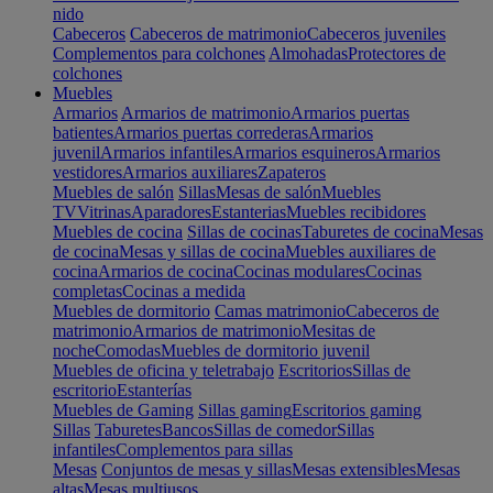
nido
Cabeceros
Cabeceros de matrimonio
Cabeceros juveniles
Complementos para colchones
Almohadas
Protectores de
colchones
Muebles
Armarios
Armarios de matrimonio
Armarios puertas
batientes
Armarios puertas correderas
Armarios
juvenil
Armarios infantiles
Armarios esquineros
Armarios
vestidores
Armarios auxiliares
Zapateros
Muebles de salón
Sillas
Mesas de salón
Muebles
TV
Vitrinas
Aparadores
Estanterias
Muebles recibidores
Muebles de cocina
Sillas de cocinas
Taburetes de cocina
Mesas
de cocina
Mesas y sillas de cocina
Muebles auxiliares de
cocina
Armarios de cocina
Cocinas modulares
Cocinas
completas
Cocinas a medida
Muebles de dormitorio
Camas matrimonio
Cabeceros de
matrimonio
Armarios de matrimonio
Mesitas de
noche
Comodas
Muebles de dormitorio juvenil
Muebles de oficina y teletrabajo
Escritorios
Sillas de
escritorio
Estanterías
Muebles de Gaming
Sillas gaming
Escritorios gaming
Sillas
Taburetes
Bancos
Sillas de comedor
Sillas
infantiles
Complementos para sillas
Mesas
Conjuntos de mesas y sillas
Mesas extensibles
Mesas
altas
Mesas multiusos