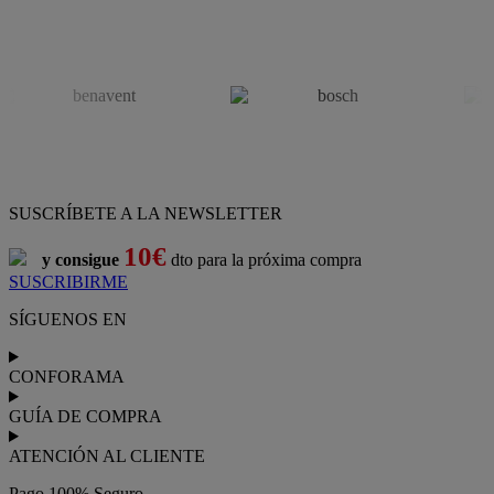
decoración y electrodomésticos
Conforama
es tu tienda de
sofás
,
sofá cama
,
sofá chaise longue
,
sillón
,
sillón relax
,
colchones
,
muebles de salón
,
mesas comedor
,
dormitorio de juvenil
,
dormitorio de matrimonio
,
canapés
,
cocinas a medida
,
decoración
,
electrodomésticos
,
frigoríficos
,
microondas
,
lavavajillas
,
lavadora secadora
, y
televisiones
.
Descubre nuestra amplia variedad de estilos en cualquier
muebles
para tu hogar,
con los mejores precios y promociones
. Crea el
espacio en el que vives gracias a nuestros
muebles de comedor
y
habitaciones,
armarios
y
zapateros
,
mesas de comedor
y
sillas de
escritorio
. Además, podrás decorar tu casa con multitud de
artículos, tener el mejor ocio con los productos de
imagen y sonido
y aprovechar tu
jardín
en las épocas de buen tiempo. Conforama
realiza el
servicio de envío a domicilio como recogida en tienda.
Podrás
comprar online
entre nuestra gama de más de 7.000
productos y
recibirlo en tu domicilio
, o bien con
recogida gratis
en nuestras tiendas física.
No esperes más para crear o renovar tu
hogar y transformarlo en un espacio con mucho estilo. Conforama
tiene 300
tiendas de muebles
físicas distribuidas en
6 países
distintos. Aproveche nuestras ofertas de
sofas baratos
,
colchones
baratos
y
liquidaciones de sofas
.
Conforama solo comercializa a través de su website o, físicamente,