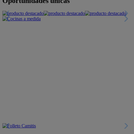
Tarjeta
Descuentos y más
+INFO
Financiación
+INFO
Colecciones
Crea tu propio estilo
+INFO
Tranquilidad