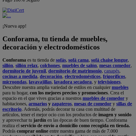
en sus
tiendas de sofás
.
Alcalá de Guadaíra
,
Alcalá de Henares
,
Alcorcón
,
Alfafar
,
Alicante
,
Arinaga
,
Asturias
,
Badalona
,
Barakaldo
,
Barcelona
,
Burjassot
,
Castellón
,
Chafiras
,
Cordoba
,
Elche
,
Finestrat
,
Granada
,
Huércal de
Almería
,
La Coruña
,
La Laguna
,
La Zenia
,
Lanzarote
,
León
,
Lleida
,
Los Barrios
,
Madrid
,
Majadahonda
,
Málaga
,
Murcia
,
Orotava
,
Palma
,
Pamplona
,
Rivas
,
Sabadell
,
Sagunto
,
Salt, Girona
,
San Sebastian
,
Sant Boi
,
Santander
,
Santiago de Compostela
,
Sevilla
,
Tamaraceite
,
Terrassa
,
Viana
,
Vilanova i la Geltrú
,
Zaragoza
Ver más >>
© Conforama
Términos y Condiciones
Política de privacidad
Política de cookies
Configuración de Cookies