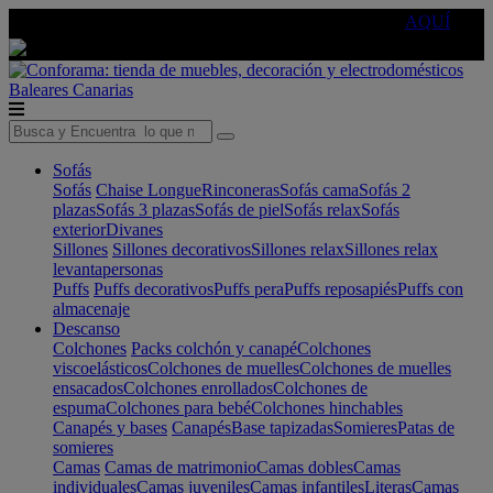
🔵Cambia tu electro con
-10% EXTRA
de descuento ☑️
AQUÍ
Baleares
Canarias
Sofás
Sofás
Chaise Longue
Rinconeras
Sofás cama
Sofás 2
plazas
Sofás 3 plazas
Sofás de piel
Sofás relax
Sofás
exterior
Divanes
Sillones
Sillones decorativos
Sillones relax
Sillones relax
levantapersonas
Puffs
Puffs decorativos
Puffs pera
Puffs reposapiés
Puffs con
almacenaje
Descanso
Colchones
Packs colchón y canapé
Colchones
viscoelásticos
Colchones de muelles
Colchones de muelles
ensacados
Colchones enrollados
Colchones de
espuma
Colchones para bebé
Colchones hinchables
Canapés y bases
Canapés
Base tapizadas
Somieres
Patas de
somieres
Camas
Camas de matrimonio
Camas dobles
Camas
individuales
Camas juveniles
Camas infantiles
Literas
Camas