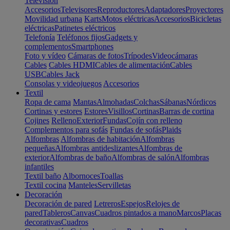
Televisión
Accesorios
Televisores
Reproductores
Adaptadores
Proyectores
Movilidad urbana
Karts
Motos eléctricas
Accesorios
Bicicletas
eléctricas
Patinetes eléctricos
Telefonía
Teléfonos fijos
Gadgets y
complementos
Smartphones
Foto y vídeo
Cámaras de fotos
Trípodes
Videocámaras
Cables
Cables HDMI
Cables de alimentación
Cables
USB
Cables Jack
Consolas y videojuegos
Accesorios
Textil
Ropa de cama
Mantas
Almohadas
Colchas
Sábanas
Nórdicos
Cortinas y estores
Estores
Visillos
Cortinas
Barras de cortina
Cojines
Relleno
Exterior
Fundas
Cojín con relleno
Complementos para sofás
Fundas de sofás
Plaids
Alfombras
Alfombras de habitación
Alfombras
pequeñas
Alfombras antideslizantes
Alfombras de
exterior
Alfombras de baño
Alfombras de salón
Alfombras
infantiles
Textil baño
Albornoces
Toallas
Textil cocina
Manteles
Servilletas
Decoración
Decoración de pared
Letreros
Espejos
Relojes de
pared
Tableros
Canvas
Cuadros pintados a mano
Marcos
Placas
decorativas
Cuadros