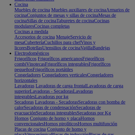
Cocina
Muebles de cocina
Muebles auxiliares de cocina
Armarios de
cocina
Conjuntos de mesas y sillas de cocina
Mesas de
cocina
Sillas de cocina
Taburetes de cocina
Cocinas
modulares
Cocinas completas
Cocinas a medida
Accesorios de cocina
Menaje
Servicio de
mesa
Cubertería
Cuchillos para chef
Vinos y
licores
Botellas
Utensilios de cocina
Vajilla
Bandejas
Electrodomésticos
Frigoríficos
Frigoríficos americanos
Frigoríficos
combi
Vinotecas
Frigoríficos integrables
Frigoríficos
pequeños
Frigoríficos portátiles
Congeladores
Congeladores verticales
Congeladores
horizontales
Lavadoras
Lavadoras de carga frontal
Lavadoras de carga
superior
Lavadoras - Secadoras
Lavadoras
integrables
Lavadoras por kg
Secadoras
Lavadoras - Secadoras
Secadoras con bomba de
calor
Secadoras de condensación
Secadoras de
evacuación
Secadoras integrables
Secadoras por Kg
Hornos
Conjunto de horno y placa
Hornos
convencionales
Hornos pirolíticos
Hornos multifunción
Placas de cocina
Conjunto de horno y
placa
Vitrocerámica
Placas de inducción
Placas de gas