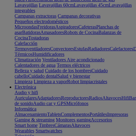
Lavavajillas
Lavavajillas 60cm
Lavavajillas 45cm
Lavavajillas
integrables
Campanas extractoras
Campanas decorativas
Pequeños electrodomésticos
Microondas
Freidoras
Aspiradores
Cafeteras
Planchas de
asar
Batidoras
Amasadores
Robots de Cocina
Balanzas de
Cocina
Tostadoras
Calefacción
Termoventiladores
Convectores
Estufas
Radiadores
Calefactores
D
Térmicos
Humidificadores
Climatización
Ventiladores
Aire acondicionado
Calentadores de agua
Termos eléctricos
Belleza y salud
Cuidado de los hombres
Cuidado
cabello
Cuidado dental
Salud y bienestar
Limpieza
Limpieza a vapor
Robot limpiacristales
Electrónica
Audio y hifi
Auriculares
Adaptadores
Reproductores
Radios
Altavoces
Hifi
Bar
de sonido
Audio car y GPS
Micrófonos
Informática
Almacenamiento
Tablets
Complementos
Portátiles
Impresoras
Gaming & streaming
Monitores gaming
Accesorios
Smart home
Timbres
Cámaras
Altavoces
Wearables
Smartwatches