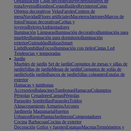
Organización
Cajas decorativas
Percheros
Burros de
ropa
Joyeros
Biombos
Cestas
Baúles
Revisteros
Cajas
Objetos decorativos
Velas
Faroles
Centros de
mesa
Navidad
Flores artificiales
Maceteros
Jarrones
Marcos de
fotos
Figuras decorativas
Cajitas y
joyeros
Relojes
Ambientadores
Iluminación
Lámparas
Iluminación decorativa
Iluminación para
muebles
Iluminación para dormitorio
Iluminación
exterior
Guirnaldas
Balizas
Smart
Light
Bombillas
Focos
Iluminación con rieles
Cintas Led
Tendencias y temporadas
Jardín
Muebles de jardín
Set de jardín
Conjuntos de mesas y sillas de
jardín
Sillas de jardín
Mesas de jardín
Conjuntos de sofás de
jardín
Sofás jardín
Bancos de jardín
Sillas colgantes
Estufas de
exterior
Hamacas y tumbonas
Accesorios
Balancines
Tumbonas
Hamacas
Columpios
Pérgolas
Cenadores
Carpas
Pérgolas
Parasoles
Sombrillas
Parasoles
Toldos
Almacenamiento
Armarios
Arcones
Jardinería
Maquinaria
Huertos
Urbanos
Riego
Plantas
Jardineras
Compostadores
Cocina
Barbacoas
Cocina de exterior
Decoración
Grifos y fuentes
Estatuas
Macetas
Termómetros y