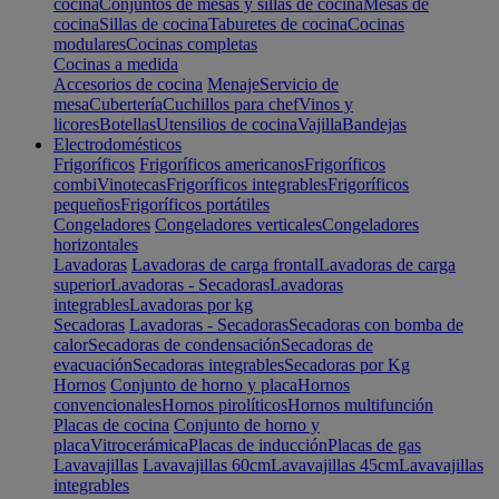
cocina
Conjuntos de mesas y sillas de cocina
Mesas de
cocina
Sillas de cocina
Taburetes de cocina
Cocinas
modulares
Cocinas completas
Cocinas a medida
Accesorios de cocina
Menaje
Servicio de
mesa
Cubertería
Cuchillos para chef
Vinos y
licores
Botellas
Utensilios de cocina
Vajilla
Bandejas
Electrodomésticos
Frigoríficos
Frigoríficos americanos
Frigoríficos
combi
Vinotecas
Frigoríficos integrables
Frigoríficos
pequeños
Frigoríficos portátiles
Congeladores
Congeladores verticales
Congeladores
horizontales
Lavadoras
Lavadoras de carga frontal
Lavadoras de carga
superior
Lavadoras - Secadoras
Lavadoras
integrables
Lavadoras por kg
Secadoras
Lavadoras - Secadoras
Secadoras con bomba de
calor
Secadoras de condensación
Secadoras de
evacuación
Secadoras integrables
Secadoras por Kg
Hornos
Conjunto de horno y placa
Hornos
convencionales
Hornos pirolíticos
Hornos multifunción
Placas de cocina
Conjunto de horno y
placa
Vitrocerámica
Placas de inducción
Placas de gas
Lavavajillas
Lavavajillas 60cm
Lavavajillas 45cm
Lavavajillas
integrables