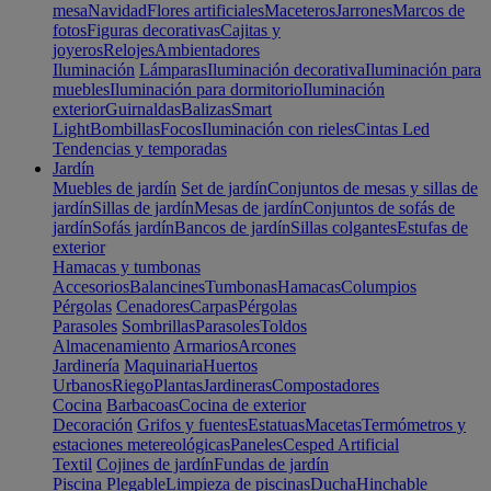
mesa
Navidad
Flores artificiales
Maceteros
Jarrones
Marcos de
fotos
Figuras decorativas
Cajitas y
joyeros
Relojes
Ambientadores
Iluminación
Lámparas
Iluminación decorativa
Iluminación para
muebles
Iluminación para dormitorio
Iluminación
exterior
Guirnaldas
Balizas
Smart
Light
Bombillas
Focos
Iluminación con rieles
Cintas Led
Tendencias y temporadas
Jardín
Muebles de jardín
Set de jardín
Conjuntos de mesas y sillas de
jardín
Sillas de jardín
Mesas de jardín
Conjuntos de sofás de
jardín
Sofás jardín
Bancos de jardín
Sillas colgantes
Estufas de
exterior
Hamacas y tumbonas
Accesorios
Balancines
Tumbonas
Hamacas
Columpios
Pérgolas
Cenadores
Carpas
Pérgolas
Parasoles
Sombrillas
Parasoles
Toldos
Almacenamiento
Armarios
Arcones
Jardinería
Maquinaria
Huertos
Urbanos
Riego
Plantas
Jardineras
Compostadores
Cocina
Barbacoas
Cocina de exterior
Decoración
Grifos y fuentes
Estatuas
Macetas
Termómetros y
estaciones metereológicas
Paneles
Cesped Artificial
Textil
Cojines de jardín
Fundas de jardín
Piscina
Plegable
Limpieza de piscinas
Ducha
Hinchable