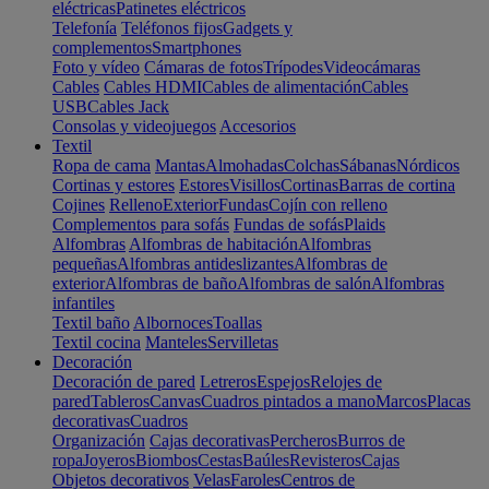
eléctricas
Patinetes eléctricos
Telefonía
Teléfonos fijos
Gadgets y
complementos
Smartphones
Foto y vídeo
Cámaras de fotos
Trípodes
Videocámaras
Cables
Cables HDMI
Cables de alimentación
Cables
USB
Cables Jack
Consolas y videojuegos
Accesorios
Textil
Ropa de cama
Mantas
Almohadas
Colchas
Sábanas
Nórdicos
Cortinas y estores
Estores
Visillos
Cortinas
Barras de cortina
Cojines
Relleno
Exterior
Fundas
Cojín con relleno
Complementos para sofás
Fundas de sofás
Plaids
Alfombras
Alfombras de habitación
Alfombras
pequeñas
Alfombras antideslizantes
Alfombras de
exterior
Alfombras de baño
Alfombras de salón
Alfombras
infantiles
Textil baño
Albornoces
Toallas
Textil cocina
Manteles
Servilletas
Decoración
Decoración de pared
Letreros
Espejos
Relojes de
pared
Tableros
Canvas
Cuadros pintados a mano
Marcos
Placas
decorativas
Cuadros
Organización
Cajas decorativas
Percheros
Burros de
ropa
Joyeros
Biombos
Cestas
Baúles
Revisteros
Cajas
Objetos decorativos
Velas
Faroles
Centros de