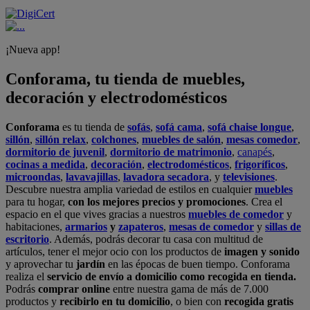
¡Nueva app!
Conforama, tu tienda de muebles,
decoración y electrodomésticos
Conforama
es tu tienda de
sofás
,
sofá cama
,
sofá chaise longue
,
sillón
,
sillón relax
,
colchones
,
muebles de salón
,
mesas comedor
,
dormitorio de juvenil
,
dormitorio de matrimonio
,
canapés
,
cocinas a medida
,
decoración
,
electrodomésticos
,
frigoríficos
,
microondas
,
lavavajillas
,
lavadora secadora
, y
televisiones
.
Descubre nuestra amplia variedad de estilos en cualquier
muebles
para tu hogar,
con los mejores precios y promociones
. Crea el
espacio en el que vives gracias a nuestros
muebles de comedor
y
habitaciones,
armarios
y
zapateros
,
mesas de comedor
y
sillas de
escritorio
. Además, podrás decorar tu casa con multitud de
artículos, tener el mejor ocio con los productos de
imagen y sonido
y aprovechar tu
jardín
en las épocas de buen tiempo. Conforama
realiza el
servicio de envío a domicilio como recogida en tienda.
Podrás
comprar online
entre nuestra gama de más de 7.000
productos y
recibirlo en tu domicilio
, o bien con
recogida gratis