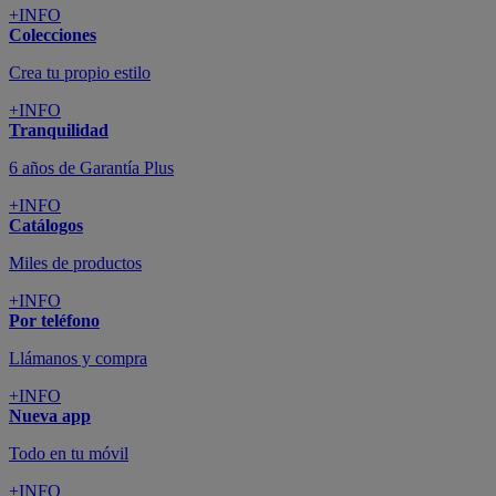
+INFO
Colecciones
Crea tu propio estilo
+INFO
Tranquilidad
6 años de Garantía Plus
+INFO
Catálogos
Miles de productos
+INFO
Por teléfono
Llámanos y compra
+INFO
Nueva app
Todo en tu móvil
+INFO