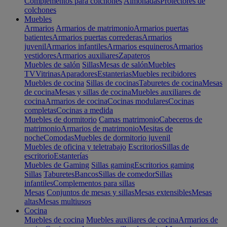
Complementos para colchones
Almohadas
Protectores de
colchones
Muebles
Armarios
Armarios de matrimonio
Armarios puertas
batientes
Armarios puertas correderas
Armarios
juvenil
Armarios infantiles
Armarios esquineros
Armarios
vestidores
Armarios auxiliares
Zapateros
Muebles de salón
Sillas
Mesas de salón
Muebles
TV
Vitrinas
Aparadores
Estanterias
Muebles recibidores
Muebles de cocina
Sillas de cocinas
Taburetes de cocina
Mesas
de cocina
Mesas y sillas de cocina
Muebles auxiliares de
cocina
Armarios de cocina
Cocinas modulares
Cocinas
completas
Cocinas a medida
Muebles de dormitorio
Camas matrimonio
Cabeceros de
matrimonio
Armarios de matrimonio
Mesitas de
noche
Comodas
Muebles de dormitorio juvenil
Muebles de oficina y teletrabajo
Escritorios
Sillas de
escritorio
Estanterías
Muebles de Gaming
Sillas gaming
Escritorios gaming
Sillas
Taburetes
Bancos
Sillas de comedor
Sillas
infantiles
Complementos para sillas
Mesas
Conjuntos de mesas y sillas
Mesas extensibles
Mesas
altas
Mesas multiusos
Cocina
Muebles de cocina
Muebles auxiliares de cocina
Armarios de