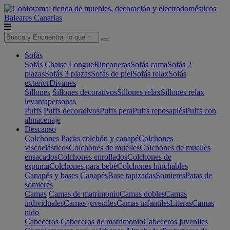
Baleares
Canarias
Sofás
Sofás
Chaise Longue
Rinconeras
Sofás cama
Sofás 2
plazas
Sofás 3 plazas
Sofás de piel
Sofás relax
Sofás
exterior
Divanes
Sillones
Sillones decorativos
Sillones relax
Sillones relax
levantapersonas
Puffs
Puffs decorativos
Puffs pera
Puffs reposapiés
Puffs con
almacenaje
Descanso
Colchones
Packs colchón y canapé
Colchones
viscoelásticos
Colchones de muelles
Colchones de muelles
ensacados
Colchones enrollados
Colchones de
espuma
Colchones para bebé
Colchones hinchables
Canapés y bases
Canapés
Base tapizadas
Somieres
Patas de
somieres
Camas
Camas de matrimonio
Camas dobles
Camas
individuales
Camas juveniles
Camas infantiles
Literas
Camas
nido
Cabeceros
Cabeceros de matrimonio
Cabeceros juveniles