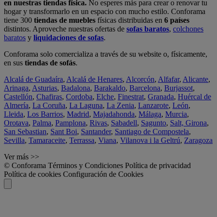
en nuestras tiendas física.
No esperes más para crear o renovar tu
hogar y transformarlo en un espacio con mucho estilo. Conforama
tiene 300
tiendas de muebles
físicas distribuidas en
6 países
distintos. Aproveche nuestras ofertas de
sofas baratos
,
colchones
baratos
y
liquidaciones de sofas
.
Conforama solo comercializa a través de su website o, físicamente,
en sus
tiendas de sofás
.
Alcalá de Guadaíra
,
Alcalá de Henares
,
Alcorcón
,
Alfafar
,
Alicante
,
Arinaga
,
Asturias
,
Badalona
,
Barakaldo
,
Barcelona
,
Burjassot
,
Castellón
,
Chafiras
,
Cordoba
,
Elche
,
Finestrat
,
Granada
,
Huércal de
Almería
,
La Coruña
,
La Laguna
,
La Zenia
,
Lanzarote
,
León
,
Lleida
,
Los Barrios
,
Madrid
,
Majadahonda
,
Málaga
,
Murcia
,
Orotava
,
Palma
,
Pamplona
,
Rivas
,
Sabadell
,
Sagunto
,
Salt, Girona
,
San Sebastian
,
Sant Boi
,
Santander
,
Santiago de Compostela
,
Sevilla
,
Tamaraceite
,
Terrassa
,
Viana
,
Vilanova i la Geltrú
,
Zaragoza
Ver más >>
© Conforama
Términos y Condiciones
Política de privacidad
Política de cookies
Configuración de Cookies