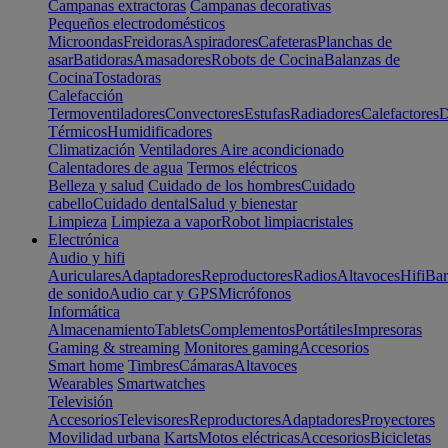
Campanas extractoras
Campanas decorativas
Pequeños electrodomésticos
Microondas
Freidoras
Aspiradores
Cafeteras
Planchas de
asar
Batidoras
Amasadores
Robots de Cocina
Balanzas de
Cocina
Tostadoras
Calefacción
Termoventiladores
Convectores
Estufas
Radiadores
Calefactores
D
Térmicos
Humidificadores
Climatización
Ventiladores
Aire acondicionado
Calentadores de agua
Termos eléctricos
Belleza y salud
Cuidado de los hombres
Cuidado
cabello
Cuidado dental
Salud y bienestar
Limpieza
Limpieza a vapor
Robot limpiacristales
Electrónica
Audio y hifi
Auriculares
Adaptadores
Reproductores
Radios
Altavoces
Hifi
Bar
de sonido
Audio car y GPS
Micrófonos
Informática
Almacenamiento
Tablets
Complementos
Portátiles
Impresoras
Gaming & streaming
Monitores gaming
Accesorios
Smart home
Timbres
Cámaras
Altavoces
Wearables
Smartwatches
Televisión
Accesorios
Televisores
Reproductores
Adaptadores
Proyectores
Movilidad urbana
Karts
Motos eléctricas
Accesorios
Bicicletas