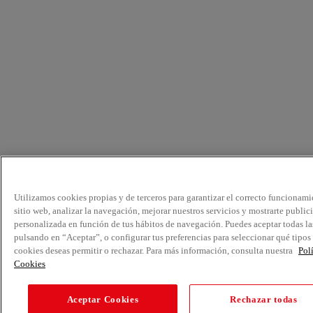
Utilizamos cookies propias y de terceros para garantizar el correcto funcionami
sitio web, analizar la navegación, mejorar nuestros servicios y mostrarte public
personalizada en función de tus hábitos de navegación. Puedes aceptar todas la
pulsando en “Aceptar”, o configurar tus preferencias para seleccionar qué tipos
cookies deseas permitir o rechazar. Para más información, consulta nuestra
Pol
Cookies
Aceptar Cookies
Rechazar todas