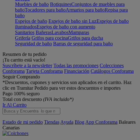
Muebles de baño
Botiquines
Conjuntos de muebles para
baño
Tocadores para baño
Armarios para baño
Repisa para
baño
Espejos de baño
Espejos de baño sin Luz
Espejos de baño
iluminados
Espejos de baño con aumento
Sanitarios
Bañeras
Lavabos
Mamparas
Grifería
Grifos para cocina
Grifos para ducha
Seguridad de baño
Barras de seguridad para baño
Resumen de tu pedido
¡Tu carrito está vacío!
Suscríbete a la newsletter
Todas las promociones
Colecciones
Conforama
Tarjeta Conforama
Financiación
Catálogos Conforama
Seguir Comprando
*Descuentos, cupones y servicios son aplicados en el carrito. Haz
clic en Tramitar Pedido para ver estos descuentos e importes
Pago 100% seguro
Total con descuento
(IVA incluido*)
Ir Al Carrito
Estado de mi pedido
Tiendas
Ayuda
Blog
App Conforama
Baleares
Canarias