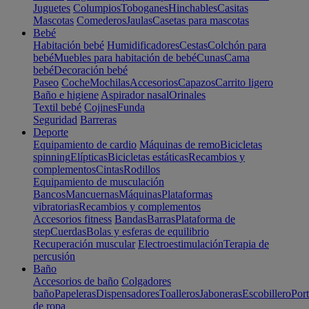
Juguetes
Columpios
Toboganes
Hinchables
Casitas
Mascotas
Comederos
Jaulas
Casetas para mascotas
Bebé
Habitación bebé
Humidificadores
Cestas
Colchón para
bebé
Muebles para habitación de bebé
Cunas
Cama
bebé
Decoración bebé
Paseo
Coche
Mochilas
Accesorios
Capazos
Carrito ligero
Baño e higiene
Aspirador nasal
Orinales
Textil bebé
Cojines
Funda
Seguridad
Barreras
Deporte
Equipamiento de cardio
Máquinas de remo
Bicicletas
spinning
Elípticas
Bicicletas estáticas
Recambios y
complementos
Cintas
Rodillos
Equipamiento de musculación
Bancos
Mancuernas
Máquinas
Plataformas
vibratorias
Recambios y complementos
Accesorios fitness
Bandas
Barras
Plataforma de
step
Cuerdas
Bolas y esferas de equilibrio
Recuperación muscular
Electroestimulación
Terapia de
percusión
Baño
Accesorios de baño
Colgadores
baño
Papeleras
Dispensadores
Toalleros
Jaboneras
Escobillero
Port
de ropa