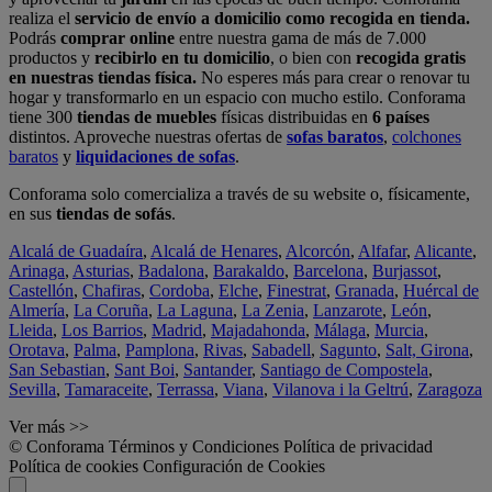
realiza el
servicio de envío a domicilio como recogida en tienda.
Podrás
comprar online
entre nuestra gama de más de 7.000
productos y
recibirlo en tu domicilio
, o bien con
recogida gratis
en nuestras tiendas física.
No esperes más para crear o renovar tu
hogar y transformarlo en un espacio con mucho estilo. Conforama
tiene 300
tiendas de muebles
físicas distribuidas en
6 países
distintos. Aproveche nuestras ofertas de
sofas baratos
,
colchones
baratos
y
liquidaciones de sofas
.
Conforama solo comercializa a través de su website o, físicamente,
en sus
tiendas de sofás
.
Alcalá de Guadaíra
,
Alcalá de Henares
,
Alcorcón
,
Alfafar
,
Alicante
,
Arinaga
,
Asturias
,
Badalona
,
Barakaldo
,
Barcelona
,
Burjassot
,
Castellón
,
Chafiras
,
Cordoba
,
Elche
,
Finestrat
,
Granada
,
Huércal de
Almería
,
La Coruña
,
La Laguna
,
La Zenia
,
Lanzarote
,
León
,
Lleida
,
Los Barrios
,
Madrid
,
Majadahonda
,
Málaga
,
Murcia
,
Orotava
,
Palma
,
Pamplona
,
Rivas
,
Sabadell
,
Sagunto
,
Salt, Girona
,
San Sebastian
,
Sant Boi
,
Santander
,
Santiago de Compostela
,
Sevilla
,
Tamaraceite
,
Terrassa
,
Viana
,
Vilanova i la Geltrú
,
Zaragoza
Ver más >>
© Conforama
Términos y Condiciones
Política de privacidad
Política de cookies
Configuración de Cookies