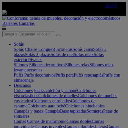
🔵Cambia tu electro con
-10% EXTRA
de descuento ☑️
AQUÍ
Baleares
Canarias
Sofás
Sofás
Chaise Longue
Rinconeras
Sofás cama
Sofás 2
plazas
Sofás 3 plazas
Sofás de piel
Sofás relax
Sofás
exterior
Divanes
Sillones
Sillones decorativos
Sillones relax
Sillones relax
levantapersonas
Puffs
Puffs decorativos
Puffs pera
Puffs reposapiés
Puffs con
almacenaje
Descanso
Colchones
Packs colchón y canapé
Colchones
viscoelásticos
Colchones de muelles
Colchones de muelles
ensacados
Colchones enrollados
Colchones de
espuma
Colchones para bebé
Colchones hinchables
Canapés y bases
Canapés
Base tapizadas
Somieres
Patas de
somieres
Camas
Camas de matrimonio
Camas dobles
Camas
individuales
Camas juveniles
Camas infantiles
Literas
Camas