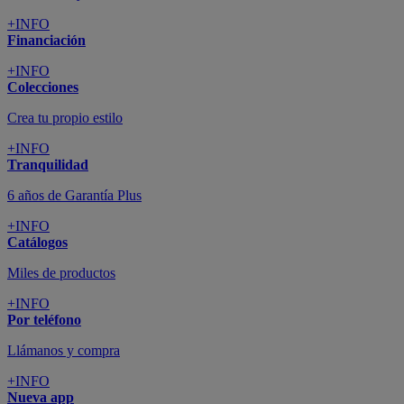
+INFO
Financiación
+INFO
Colecciones
Crea tu propio estilo
+INFO
Tranquilidad
6 años de Garantía Plus
+INFO
Catálogos
Miles de productos
+INFO
Por teléfono
Llámanos y compra
+INFO
Nueva app