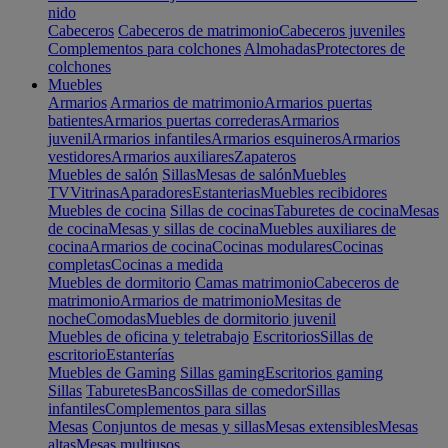
nido
Cabeceros
Cabeceros de matrimonio
Cabeceros juveniles
Complementos para colchones
Almohadas
Protectores de
colchones
Muebles
Armarios
Armarios de matrimonio
Armarios puertas
batientes
Armarios puertas correderas
Armarios
juvenil
Armarios infantiles
Armarios esquineros
Armarios
vestidores
Armarios auxiliares
Zapateros
Muebles de salón
Sillas
Mesas de salón
Muebles
TV
Vitrinas
Aparadores
Estanterias
Muebles recibidores
Muebles de cocina
Sillas de cocinas
Taburetes de cocina
Mesas
de cocina
Mesas y sillas de cocina
Muebles auxiliares de
cocina
Armarios de cocina
Cocinas modulares
Cocinas
completas
Cocinas a medida
Muebles de dormitorio
Camas matrimonio
Cabeceros de
matrimonio
Armarios de matrimonio
Mesitas de
noche
Comodas
Muebles de dormitorio juvenil
Muebles de oficina y teletrabajo
Escritorios
Sillas de
escritorio
Estanterías
Muebles de Gaming
Sillas gaming
Escritorios gaming
Sillas
Taburetes
Bancos
Sillas de comedor
Sillas
infantiles
Complementos para sillas
Mesas
Conjuntos de mesas y sillas
Mesas extensibles
Mesas
altas
Mesas multiusos