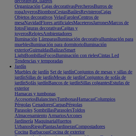
decorativas
Cuadros
Organización
Cajas decorativas
Percheros
Burros de
ropa
Joyeros
Biombos
Cestas
Baúles
Revisteros
Cajas
Objetos decorativos
Velas
Faroles
Centros de
mesa
Navidad
Flores artificiales
Maceteros
Jarrones
Marcos de
fotos
Figuras decorativas
Cajitas y
joyeros
Relojes
Ambientadores
Iluminación
Lámparas
Iluminación decorativa
Iluminación para
muebles
Iluminación para dormitorio
Iluminación
exterior
Guirnaldas
Balizas
Smart
Light
Bombillas
Focos
Iluminación con rieles
Cintas Led
Tendencias y temporadas
Jardín
Muebles de jardín
Set de jardín
Conjuntos de mesas y sillas de
jardín
Sillas de jardín
Mesas de jardín
Conjuntos de sofás de
jardín
Sofás jardín
Bancos de jardín
Sillas colgantes
Estufas de
exterior
Hamacas y tumbonas
Accesorios
Balancines
Tumbonas
Hamacas
Columpios
Pérgolas
Cenadores
Carpas
Pérgolas
Parasoles
Sombrillas
Parasoles
Toldos
Almacenamiento
Armarios
Arcones
Jardinería
Maquinaria
Huertos
Urbanos
Riego
Plantas
Jardineras
Compostadores
Cocina
Barbacoas
Cocina de exterior