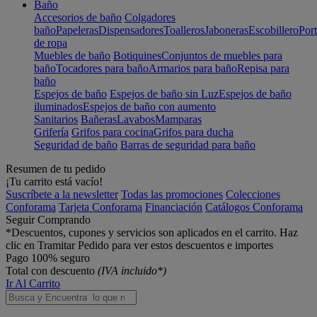
Baño
Accesorios de baño
Colgadores
baño
Papeleras
Dispensadores
Toalleros
Jaboneras
Escobillero
Port
de ropa
Muebles de baño
Botiquines
Conjuntos de muebles para
baño
Tocadores para baño
Armarios para baño
Repisa para
baño
Espejos de baño
Espejos de baño sin Luz
Espejos de baño
iluminados
Espejos de baño con aumento
Sanitarios
Bañeras
Lavabos
Mamparas
Grifería
Grifos para cocina
Grifos para ducha
Seguridad de baño
Barras de seguridad para baño
Resumen de tu pedido
¡Tu carrito está vacío!
Suscríbete a la newsletter
Todas las promociones
Colecciones
Conforama
Tarjeta Conforama
Financiación
Catálogos Conforama
Seguir Comprando
*Descuentos, cupones y servicios son aplicados en el carrito. Haz
clic en Tramitar Pedido para ver estos descuentos e importes
Pago 100% seguro
Total con descuento
(IVA incluido*)
Ir Al Carrito