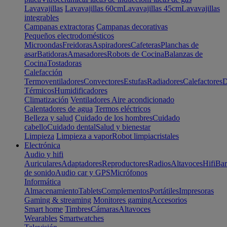
Lavavajillas
Lavavajillas 60cm
Lavavajillas 45cm
Lavavajillas
integrables
Campanas extractoras
Campanas decorativas
Pequeños electrodomésticos
Microondas
Freidoras
Aspiradores
Cafeteras
Planchas de
asar
Batidoras
Amasadores
Robots de Cocina
Balanzas de
Cocina
Tostadoras
Calefacción
Termoventiladores
Convectores
Estufas
Radiadores
Calefactores
D
Térmicos
Humidificadores
Climatización
Ventiladores
Aire acondicionado
Calentadores de agua
Termos eléctricos
Belleza y salud
Cuidado de los hombres
Cuidado
cabello
Cuidado dental
Salud y bienestar
Limpieza
Limpieza a vapor
Robot limpiacristales
Electrónica
Audio y hifi
Auriculares
Adaptadores
Reproductores
Radios
Altavoces
Hifi
Bar
de sonido
Audio car y GPS
Micrófonos
Informática
Almacenamiento
Tablets
Complementos
Portátiles
Impresoras
Gaming & streaming
Monitores gaming
Accesorios
Smart home
Timbres
Cámaras
Altavoces
Wearables
Smartwatches