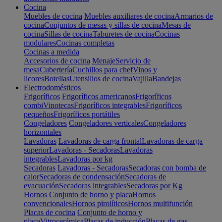
Cocina
Muebles de cocina
Muebles auxiliares de cocina
Armarios de
cocina
Conjuntos de mesas y sillas de cocina
Mesas de
cocina
Sillas de cocina
Taburetes de cocina
Cocinas
modulares
Cocinas completas
Cocinas a medida
Accesorios de cocina
Menaje
Servicio de
mesa
Cubertería
Cuchillos para chef
Vinos y
licores
Botellas
Utensilios de cocina
Vajilla
Bandejas
Electrodomésticos
Frigoríficos
Frigoríficos americanos
Frigoríficos
combi
Vinotecas
Frigoríficos integrables
Frigoríficos
pequeños
Frigoríficos portátiles
Congeladores
Congeladores verticales
Congeladores
horizontales
Lavadoras
Lavadoras de carga frontal
Lavadoras de carga
superior
Lavadoras - Secadoras
Lavadoras
integrables
Lavadoras por kg
Secadoras
Lavadoras - Secadoras
Secadoras con bomba de
calor
Secadoras de condensación
Secadoras de
evacuación
Secadoras integrables
Secadoras por Kg
Hornos
Conjunto de horno y placa
Hornos
convencionales
Hornos pirolíticos
Hornos multifunción
Placas de cocina
Conjunto de horno y
placa
Vitrocerámica
Placas de inducción
Placas de gas