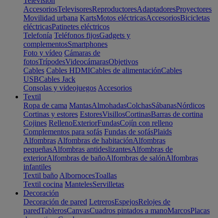
Televisión
Accesorios
Televisores
Reproductores
Adaptadores
Proyectores
Movilidad urbana
Karts
Motos eléctricas
Accesorios
Bicicletas
eléctricas
Patinetes eléctricos
Telefonía
Teléfonos fijos
Gadgets y
complementos
Smartphones
Foto y vídeo
Cámaras de
fotos
Trípodes
Videocámaras
Objetivos
Cables
Cables HDMI
Cables de alimentación
Cables
USB
Cables Jack
Consolas y videojuegos
Accesorios
Textil
Ropa de cama
Mantas
Almohadas
Colchas
Sábanas
Nórdicos
Cortinas y estores
Estores
Visillos
Cortinas
Barras de cortina
Cojines
Relleno
Exterior
Fundas
Cojín con relleno
Complementos para sofás
Fundas de sofás
Plaids
Alfombras
Alfombras de habitación
Alfombras
pequeñas
Alfombras antideslizantes
Alfombras de
exterior
Alfombras de baño
Alfombras de salón
Alfombras
infantiles
Textil baño
Albornoces
Toallas
Textil cocina
Manteles
Servilletas
Decoración
Decoración de pared
Letreros
Espejos
Relojes de
pared
Tableros
Canvas
Cuadros pintados a mano
Marcos
Placas