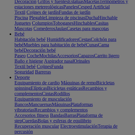
Decoración
Grifos y fuentes
Estatuas
Macetas
Termómetros y
estaciones metereológicas
Paneles
Cesped Artificial
Textil
Cojines de jardín
Fundas de jardín
Piscina
Plegable
Limpieza de piscinas
Ducha
Hinchable
Juguetes
Columpios
Toboganes
Hinchables
Casitas
Mascotas
Comederos
Jaulas
Casetas para mascotas
Bebé
Habitación bebé
Humidificadores
Cestas
Colchón para
bebé
Muebles para habitación de bebé
Cunas
Cama
bebé
Decoración bebé
Paseo
Coche
Mochilas
Accesorios
Capazos
Carrito ligero
Baño e higiene
Aspirador nasal
Orinales
Textil bebé
Cojines
Funda
Seguridad
Barreras
Deporte
Equipamiento de cardio
Máquinas de remo
Bicicletas
spinning
Elípticas
Bicicletas estáticas
Recambios y
complementos
Cintas
Rodillos
Equipamiento de musculación
Bancos
Mancuernas
Máquinas
Plataformas
vibratorias
Recambios y complementos
Accesorios fitness
Bandas
Barras
Plataforma de
step
Cuerdas
Bolas y esferas de equilibrio
Recuperación muscular
Electroestimulación
Terapia de
percusión