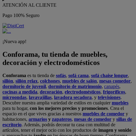
ATENCIÓN AL CLIENTE
Pago 100% Seguro
¡Nueva app!
Conforama, tu tienda de muebles,
decoración y electrodomésticos
Conforama
es tu tienda de
sofás
,
sofá cama
,
sofá chaise longue
,
sillón
,
sillón relax
,
colchones
,
muebles de salón
,
mesas comedor
,
dormitorio de juvenil
,
dormitorio de matrimonio
,
canapés
,
cocinas a medida
,
decoración
,
electrodomésticos
,
frigoríficos
,
microondas
,
lavavajillas
,
lavadora secadora
, y
televisiones
.
Descubre nuestra amplia variedad de estilos en cualquier
muebles
para tu hogar,
con los mejores precios y promociones
. Crea el
espacio en el que vives gracias a nuestros
muebles de comedor
y
habitaciones,
armarios
y
zapateros
,
mesas de comedor
y
sillas de
escritorio
. Además, podrás decorar tu casa con multitud de
artículos, tener el mejor ocio con los productos de
imagen y sonido
y aprovechar tu
jardín
en las épocas de buen tiempo. Conforama