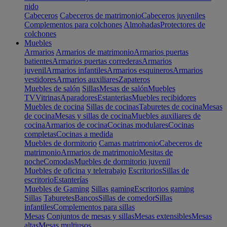
nido
Cabeceros
Cabeceros de matrimonio
Cabeceros juveniles
Complementos para colchones
Almohadas
Protectores de
colchones
Muebles
Armarios
Armarios de matrimonio
Armarios puertas
batientes
Armarios puertas correderas
Armarios
juvenil
Armarios infantiles
Armarios esquineros
Armarios
vestidores
Armarios auxiliares
Zapateros
Muebles de salón
Sillas
Mesas de salón
Muebles
TV
Vitrinas
Aparadores
Estanterias
Muebles recibidores
Muebles de cocina
Sillas de cocinas
Taburetes de cocina
Mesas
de cocina
Mesas y sillas de cocina
Muebles auxiliares de
cocina
Armarios de cocina
Cocinas modulares
Cocinas
completas
Cocinas a medida
Muebles de dormitorio
Camas matrimonio
Cabeceros de
matrimonio
Armarios de matrimonio
Mesitas de
noche
Comodas
Muebles de dormitorio juvenil
Muebles de oficina y teletrabajo
Escritorios
Sillas de
escritorio
Estanterías
Muebles de Gaming
Sillas gaming
Escritorios gaming
Sillas
Taburetes
Bancos
Sillas de comedor
Sillas
infantiles
Complementos para sillas
Mesas
Conjuntos de mesas y sillas
Mesas extensibles
Mesas
altas
Mesas multiusos