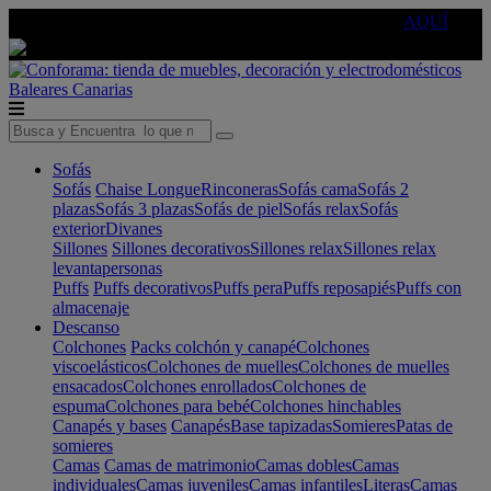
🔵Cambia tu electro con
-10% EXTRA
de descuento ☑️
AQUÍ
Baleares
Canarias
Sofás
Sofás
Chaise Longue
Rinconeras
Sofás cama
Sofás 2
plazas
Sofás 3 plazas
Sofás de piel
Sofás relax
Sofás
exterior
Divanes
Sillones
Sillones decorativos
Sillones relax
Sillones relax
levantapersonas
Puffs
Puffs decorativos
Puffs pera
Puffs reposapiés
Puffs con
almacenaje
Descanso
Colchones
Packs colchón y canapé
Colchones
viscoelásticos
Colchones de muelles
Colchones de muelles
ensacados
Colchones enrollados
Colchones de
espuma
Colchones para bebé
Colchones hinchables
Canapés y bases
Canapés
Base tapizadas
Somieres
Patas de
somieres
Camas
Camas de matrimonio
Camas dobles
Camas
individuales
Camas juveniles
Camas infantiles
Literas
Camas