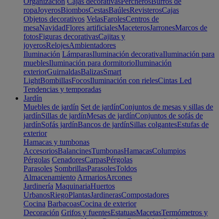
Organización
Cajas decorativas
Percheros
Burros de
ropa
Joyeros
Biombos
Cestas
Baúles
Revisteros
Cajas
Objetos decorativos
Velas
Faroles
Centros de
mesa
Navidad
Flores artificiales
Maceteros
Jarrones
Marcos de
fotos
Figuras decorativas
Cajitas y
joyeros
Relojes
Ambientadores
Iluminación
Lámparas
Iluminación decorativa
Iluminación para
muebles
Iluminación para dormitorio
Iluminación
exterior
Guirnaldas
Balizas
Smart
Light
Bombillas
Focos
Iluminación con rieles
Cintas Led
Tendencias y temporadas
Jardín
Muebles de jardín
Set de jardín
Conjuntos de mesas y sillas de
jardín
Sillas de jardín
Mesas de jardín
Conjuntos de sofás de
jardín
Sofás jardín
Bancos de jardín
Sillas colgantes
Estufas de
exterior
Hamacas y tumbonas
Accesorios
Balancines
Tumbonas
Hamacas
Columpios
Pérgolas
Cenadores
Carpas
Pérgolas
Parasoles
Sombrillas
Parasoles
Toldos
Almacenamiento
Armarios
Arcones
Jardinería
Maquinaria
Huertos
Urbanos
Riego
Plantas
Jardineras
Compostadores
Cocina
Barbacoas
Cocina de exterior
Decoración
Grifos y fuentes
Estatuas
Macetas
Termómetros y