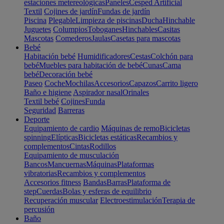
estaciones metereológicas
Paneles
Cesped Artificial
Textil
Cojines de jardín
Fundas de jardín
Piscina
Plegable
Limpieza de piscinas
Ducha
Hinchable
Juguetes
Columpios
Toboganes
Hinchables
Casitas
Mascotas
Comederos
Jaulas
Casetas para mascotas
Bebé
Habitación bebé
Humidificadores
Cestas
Colchón para
bebé
Muebles para habitación de bebé
Cunas
Cama
bebé
Decoración bebé
Paseo
Coche
Mochilas
Accesorios
Capazos
Carrito ligero
Baño e higiene
Aspirador nasal
Orinales
Textil bebé
Cojines
Funda
Seguridad
Barreras
Deporte
Equipamiento de cardio
Máquinas de remo
Bicicletas
spinning
Elípticas
Bicicletas estáticas
Recambios y
complementos
Cintas
Rodillos
Equipamiento de musculación
Bancos
Mancuernas
Máquinas
Plataformas
vibratorias
Recambios y complementos
Accesorios fitness
Bandas
Barras
Plataforma de
step
Cuerdas
Bolas y esferas de equilibrio
Recuperación muscular
Electroestimulación
Terapia de
percusión
Baño