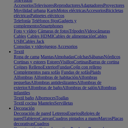
Televisión
Accesorios
Televisores
Reproductores
Adaptadores
Proyectores
Movilidad urbana
Karts
Motos eléctricas
Accesorios
Bicicletas
eléctricas
Patinetes eléctricos
Telefonía
Teléfonos fijos
Gadgets y
complementos
Smartphones
Foto y vídeo
Cámaras de fotos
Trípodes
Videocámaras
Cables
Cables HDMI
Cables de alimentación
Cables
USB
Cables Jack
Consolas y videojuegos
Accesorios
Textil
Ropa de cama
Mantas
Almohadas
Colchas
Sábanas
Nórdicos
Cortinas y estores
Estores
Visillos
Cortinas
Barras de cortina
Cojines
Relleno
Exterior
Fundas
Cojín con relleno
Complementos para sofás
Fundas de sofás
Plaids
Alfombras
Alfombras de habitación
Alfombras
pequeñas
Alfombras antideslizantes
Alfombras de
exterior
Alfombras de baño
Alfombras de salón
Alfombras
infantiles
Textil baño
Albornoces
Toallas
Textil cocina
Manteles
Servilletas
Decoración
Decoración de pared
Letreros
Espejos
Relojes de
pared
Tableros
Canvas
Cuadros pintados a mano
Marcos
Placas
decorativas
Cuadros