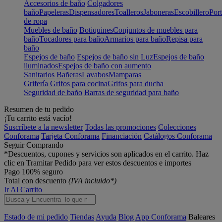
Accesorios de baño
Colgadores
baño
Papeleras
Dispensadores
Toalleros
Jaboneras
Escobillero
Port
de ropa
Muebles de baño
Botiquines
Conjuntos de muebles para
baño
Tocadores para baño
Armarios para baño
Repisa para
baño
Espejos de baño
Espejos de baño sin Luz
Espejos de baño
iluminados
Espejos de baño con aumento
Sanitarios
Bañeras
Lavabos
Mamparas
Grifería
Grifos para cocina
Grifos para ducha
Seguridad de baño
Barras de seguridad para baño
Resumen de tu pedido
¡Tu carrito está vacío!
Suscríbete a la newsletter
Todas las promociones
Colecciones
Conforama
Tarjeta Conforama
Financiación
Catálogos Conforama
Seguir Comprando
*Descuentos, cupones y servicios son aplicados en el carrito. Haz
clic en Tramitar Pedido para ver estos descuentos e importes
Pago 100% seguro
Total con descuento
(IVA incluido*)
Ir Al Carrito
Estado de mi pedido
Tiendas
Ayuda
Blog
App Conforama
Baleares