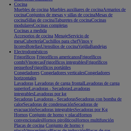
Cocina
Muebles de cocina
Muebles auxiliares de cocina
Armarios de
cocina
Conjuntos de mesas y sillas de cocina
Mesas de
cocina
Sillas de cocina
Taburetes de cocina
Cocinas
modulares
Cocinas completas
Cocinas a medida
Accesorios de cocina
Menaje
Servicio de
mesa
Cubertería
Cuchillos para chef
Vinos y
licores
Botellas
Utensilios de cocina
Vajilla
Bandejas
Electrodomésticos
Frigoríficos
Frigoríficos americanos
Frigoríficos
combi
Vinotecas
Frigoríficos integrables
Frigoríficos
pequeños
Frigoríficos portátiles
Congeladores
Congeladores verticales
Congeladores
horizontales
Lavadoras
Lavadoras de carga frontal
Lavadoras de carga
superior
Lavadoras - Secadoras
Lavadoras
integrables
Lavadoras por kg
Secadoras
Lavadoras - Secadoras
Secadoras con bomba de
calor
Secadoras de condensación
Secadoras de
evacuación
Secadoras integrables
Secadoras por Kg
Hornos
Conjunto de horno y placa
Hornos
convencionales
Hornos pirolíticos
Hornos multifunción
Placas de cocina
Conjunto de horno y
placa
Vitrocerámica
Placas de inducción
Placas de gas