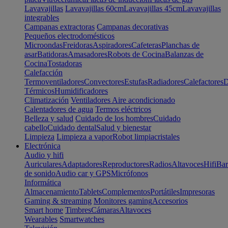
Lavavajillas
Lavavajillas 60cm
Lavavajillas 45cm
Lavavajillas
integrables
Campanas extractoras
Campanas decorativas
Pequeños electrodomésticos
Microondas
Freidoras
Aspiradores
Cafeteras
Planchas de
asar
Batidoras
Amasadores
Robots de Cocina
Balanzas de
Cocina
Tostadoras
Calefacción
Termoventiladores
Convectores
Estufas
Radiadores
Calefactores
D
Térmicos
Humidificadores
Climatización
Ventiladores
Aire acondicionado
Calentadores de agua
Termos eléctricos
Belleza y salud
Cuidado de los hombres
Cuidado
cabello
Cuidado dental
Salud y bienestar
Limpieza
Limpieza a vapor
Robot limpiacristales
Electrónica
Audio y hifi
Auriculares
Adaptadores
Reproductores
Radios
Altavoces
Hifi
Bar
de sonido
Audio car y GPS
Micrófonos
Informática
Almacenamiento
Tablets
Complementos
Portátiles
Impresoras
Gaming & streaming
Monitores gaming
Accesorios
Smart home
Timbres
Cámaras
Altavoces
Wearables
Smartwatches