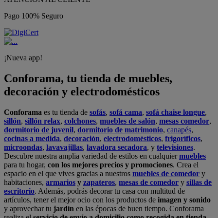
Pago 100% Seguro
¡Nueva app!
Conforama, tu tienda de muebles,
decoración y electrodomésticos
Conforama
es tu tienda de
sofás
,
sofá cama
,
sofá chaise longue
,
sillón
,
sillón relax
,
colchones
,
muebles de salón
,
mesas comedor
,
dormitorio de juvenil
,
dormitorio de matrimonio
,
canapés
,
cocinas a medida
,
decoración
,
electrodomésticos
,
frigoríficos
,
microondas
,
lavavajillas
,
lavadora secadora
, y
televisiones
.
Descubre nuestra amplia variedad de estilos en cualquier
muebles
para tu hogar,
con los mejores precios y promociones
. Crea el
espacio en el que vives gracias a nuestros
muebles de comedor
y
habitaciones,
armarios
y
zapateros
,
mesas de comedor
y
sillas de
escritorio
. Además, podrás decorar tu casa con multitud de
artículos, tener el mejor ocio con los productos de
imagen y sonido
y aprovechar tu
jardín
en las épocas de buen tiempo. Conforama
realiza el
servicio de envío a domicilio como recogida en tienda.