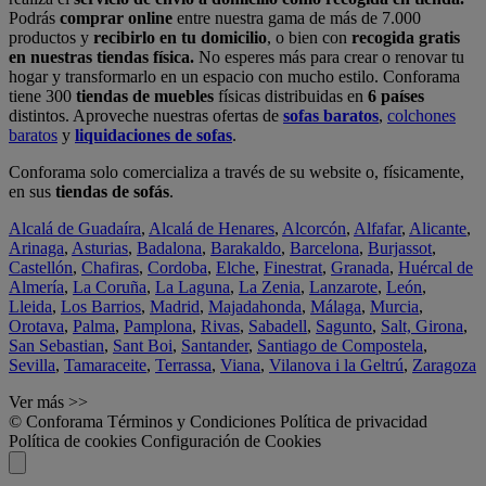
Podrás
comprar online
entre nuestra gama de más de 7.000
productos y
recibirlo en tu domicilio
, o bien con
recogida gratis
en nuestras tiendas física.
No esperes más para crear o renovar tu
hogar y transformarlo en un espacio con mucho estilo. Conforama
tiene 300
tiendas de muebles
físicas distribuidas en
6 países
distintos. Aproveche nuestras ofertas de
sofas baratos
,
colchones
baratos
y
liquidaciones de sofas
.
Conforama solo comercializa a través de su website o, físicamente,
en sus
tiendas de sofás
.
Alcalá de Guadaíra
,
Alcalá de Henares
,
Alcorcón
,
Alfafar
,
Alicante
,
Arinaga
,
Asturias
,
Badalona
,
Barakaldo
,
Barcelona
,
Burjassot
,
Castellón
,
Chafiras
,
Cordoba
,
Elche
,
Finestrat
,
Granada
,
Huércal de
Almería
,
La Coruña
,
La Laguna
,
La Zenia
,
Lanzarote
,
León
,
Lleida
,
Los Barrios
,
Madrid
,
Majadahonda
,
Málaga
,
Murcia
,
Orotava
,
Palma
,
Pamplona
,
Rivas
,
Sabadell
,
Sagunto
,
Salt, Girona
,
San Sebastian
,
Sant Boi
,
Santander
,
Santiago de Compostela
,
Sevilla
,
Tamaraceite
,
Terrassa
,
Viana
,
Vilanova i la Geltrú
,
Zaragoza
Ver más >>
© Conforama
Términos y Condiciones
Política de privacidad
Política de cookies
Configuración de Cookies