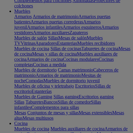
Complementos para colchones
Almohadas
Protectores de
colchones
Muebles
Armarios
Armarios de matrimonio
Armarios puertas
batientes
Armarios puertas correderas
Armarios
juvenil
Armarios infantiles
Armarios esquineros
Armarios
vestidores
Armarios auxiliares
Zapateros
Muebles de salón
Sillas
Mesas de salón
Muebles
TV
Vitrinas
Aparadores
Estanterias
Muebles recibidores
Muebles de cocina
Sillas de cocinas
Taburetes de cocina
Mesas
de cocina
Mesas y sillas de cocina
Muebles auxiliares de
cocina
Armarios de cocina
Cocinas modulares
Cocinas
completas
Cocinas a medida
Muebles de dormitorio
Camas matrimonio
Cabeceros de
matrimonio
Armarios de matrimonio
Mesitas de
noche
Comodas
Muebles de dormitorio juvenil
Muebles de oficina y teletrabajo
Escritorios
Sillas de
escritorio
Estanterías
Muebles de Gaming
Sillas gaming
Escritorios gaming
Sillas
Taburetes
Bancos
Sillas de comedor
Sillas
infantiles
Complementos para sillas
Mesas
Conjuntos de mesas y sillas
Mesas extensibles
Mesas
altas
Mesas multiusos
Cocina
Muebles de cocina
Muebles auxiliares de cocina
Armarios de