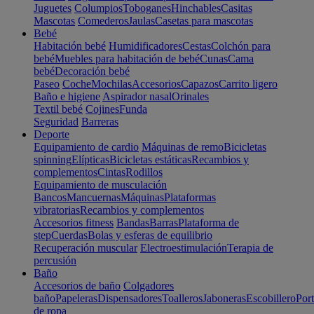
Juguetes
Columpios
Toboganes
Hinchables
Casitas
Mascotas
Comederos
Jaulas
Casetas para mascotas
Bebé
Habitación bebé
Humidificadores
Cestas
Colchón para
bebé
Muebles para habitación de bebé
Cunas
Cama
bebé
Decoración bebé
Paseo
Coche
Mochilas
Accesorios
Capazos
Carrito ligero
Baño e higiene
Aspirador nasal
Orinales
Textil bebé
Cojines
Funda
Seguridad
Barreras
Deporte
Equipamiento de cardio
Máquinas de remo
Bicicletas
spinning
Elípticas
Bicicletas estáticas
Recambios y
complementos
Cintas
Rodillos
Equipamiento de musculación
Bancos
Mancuernas
Máquinas
Plataformas
vibratorias
Recambios y complementos
Accesorios fitness
Bandas
Barras
Plataforma de
step
Cuerdas
Bolas y esferas de equilibrio
Recuperación muscular
Electroestimulación
Terapia de
percusión
Baño
Accesorios de baño
Colgadores
baño
Papeleras
Dispensadores
Toalleros
Jaboneras
Escobillero
Port
de ropa