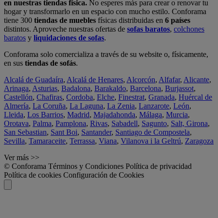
en nuestras tiendas física.
No esperes más para crear o renovar tu
hogar y transformarlo en un espacio con mucho estilo. Conforama
tiene 300
tiendas de muebles
físicas distribuidas en
6 países
distintos. Aproveche nuestras ofertas de
sofas baratos
,
colchones
baratos
y
liquidaciones de sofas
.
Conforama solo comercializa a través de su website o, físicamente,
en sus
tiendas de sofás
.
Alcalá de Guadaíra
,
Alcalá de Henares
,
Alcorcón
,
Alfafar
,
Alicante
,
Arinaga
,
Asturias
,
Badalona
,
Barakaldo
,
Barcelona
,
Burjassot
,
Castellón
,
Chafiras
,
Cordoba
,
Elche
,
Finestrat
,
Granada
,
Huércal de
Almería
,
La Coruña
,
La Laguna
,
La Zenia
,
Lanzarote
,
León
,
Lleida
,
Los Barrios
,
Madrid
,
Majadahonda
,
Málaga
,
Murcia
,
Orotava
,
Palma
,
Pamplona
,
Rivas
,
Sabadell
,
Sagunto
,
Salt, Girona
,
San Sebastian
,
Sant Boi
,
Santander
,
Santiago de Compostela
,
Sevilla
,
Tamaraceite
,
Terrassa
,
Viana
,
Vilanova i la Geltrú
,
Zaragoza
Ver más >>
© Conforama
Términos y Condiciones
Política de privacidad
Política de cookies
Configuración de Cookies