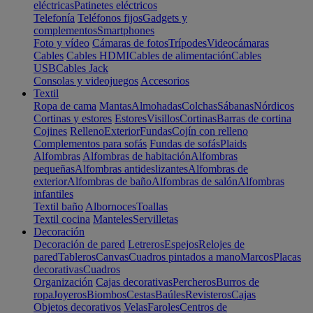
eléctricas
Patinetes eléctricos
Telefonía
Teléfonos fijos
Gadgets y
complementos
Smartphones
Foto y vídeo
Cámaras de fotos
Trípodes
Videocámaras
Cables
Cables HDMI
Cables de alimentación
Cables
USB
Cables Jack
Consolas y videojuegos
Accesorios
Textil
Ropa de cama
Mantas
Almohadas
Colchas
Sábanas
Nórdicos
Cortinas y estores
Estores
Visillos
Cortinas
Barras de cortina
Cojines
Relleno
Exterior
Fundas
Cojín con relleno
Complementos para sofás
Fundas de sofás
Plaids
Alfombras
Alfombras de habitación
Alfombras
pequeñas
Alfombras antideslizantes
Alfombras de
exterior
Alfombras de baño
Alfombras de salón
Alfombras
infantiles
Textil baño
Albornoces
Toallas
Textil cocina
Manteles
Servilletas
Decoración
Decoración de pared
Letreros
Espejos
Relojes de
pared
Tableros
Canvas
Cuadros pintados a mano
Marcos
Placas
decorativas
Cuadros
Organización
Cajas decorativas
Percheros
Burros de
ropa
Joyeros
Biombos
Cestas
Baúles
Revisteros
Cajas
Objetos decorativos
Velas
Faroles
Centros de