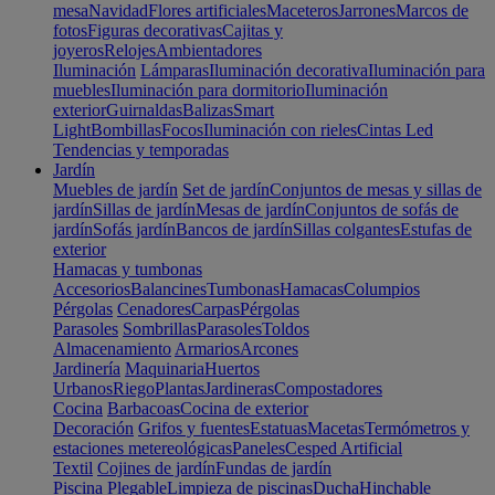
mesa
Navidad
Flores artificiales
Maceteros
Jarrones
Marcos de
fotos
Figuras decorativas
Cajitas y
joyeros
Relojes
Ambientadores
Iluminación
Lámparas
Iluminación decorativa
Iluminación para
muebles
Iluminación para dormitorio
Iluminación
exterior
Guirnaldas
Balizas
Smart
Light
Bombillas
Focos
Iluminación con rieles
Cintas Led
Tendencias y temporadas
Jardín
Muebles de jardín
Set de jardín
Conjuntos de mesas y sillas de
jardín
Sillas de jardín
Mesas de jardín
Conjuntos de sofás de
jardín
Sofás jardín
Bancos de jardín
Sillas colgantes
Estufas de
exterior
Hamacas y tumbonas
Accesorios
Balancines
Tumbonas
Hamacas
Columpios
Pérgolas
Cenadores
Carpas
Pérgolas
Parasoles
Sombrillas
Parasoles
Toldos
Almacenamiento
Armarios
Arcones
Jardinería
Maquinaria
Huertos
Urbanos
Riego
Plantas
Jardineras
Compostadores
Cocina
Barbacoas
Cocina de exterior
Decoración
Grifos y fuentes
Estatuas
Macetas
Termómetros y
estaciones metereológicas
Paneles
Cesped Artificial
Textil
Cojines de jardín
Fundas de jardín
Piscina
Plegable
Limpieza de piscinas
Ducha
Hinchable