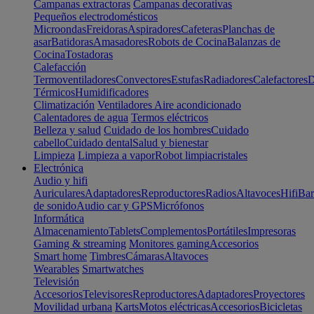
Campanas extractoras
Campanas decorativas
Pequeños electrodomésticos
Microondas
Freidoras
Aspiradores
Cafeteras
Planchas de
asar
Batidoras
Amasadores
Robots de Cocina
Balanzas de
Cocina
Tostadoras
Calefacción
Termoventiladores
Convectores
Estufas
Radiadores
Calefactores
D
Térmicos
Humidificadores
Climatización
Ventiladores
Aire acondicionado
Calentadores de agua
Termos eléctricos
Belleza y salud
Cuidado de los hombres
Cuidado
cabello
Cuidado dental
Salud y bienestar
Limpieza
Limpieza a vapor
Robot limpiacristales
Electrónica
Audio y hifi
Auriculares
Adaptadores
Reproductores
Radios
Altavoces
Hifi
Bar
de sonido
Audio car y GPS
Micrófonos
Informática
Almacenamiento
Tablets
Complementos
Portátiles
Impresoras
Gaming & streaming
Monitores gaming
Accesorios
Smart home
Timbres
Cámaras
Altavoces
Wearables
Smartwatches
Televisión
Accesorios
Televisores
Reproductores
Adaptadores
Proyectores
Movilidad urbana
Karts
Motos eléctricas
Accesorios
Bicicletas