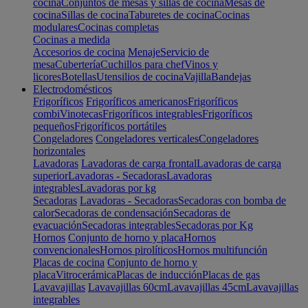
cocina
Conjuntos de mesas y sillas de cocina
Mesas de
cocina
Sillas de cocina
Taburetes de cocina
Cocinas
modulares
Cocinas completas
Cocinas a medida
Accesorios de cocina
Menaje
Servicio de
mesa
Cubertería
Cuchillos para chef
Vinos y
licores
Botellas
Utensilios de cocina
Vajilla
Bandejas
Electrodomésticos
Frigoríficos
Frigoríficos americanos
Frigoríficos
combi
Vinotecas
Frigoríficos integrables
Frigoríficos
pequeños
Frigoríficos portátiles
Congeladores
Congeladores verticales
Congeladores
horizontales
Lavadoras
Lavadoras de carga frontal
Lavadoras de carga
superior
Lavadoras - Secadoras
Lavadoras
integrables
Lavadoras por kg
Secadoras
Lavadoras - Secadoras
Secadoras con bomba de
calor
Secadoras de condensación
Secadoras de
evacuación
Secadoras integrables
Secadoras por Kg
Hornos
Conjunto de horno y placa
Hornos
convencionales
Hornos pirolíticos
Hornos multifunción
Placas de cocina
Conjunto de horno y
placa
Vitrocerámica
Placas de inducción
Placas de gas
Lavavajillas
Lavavajillas 60cm
Lavavajillas 45cm
Lavavajillas
integrables