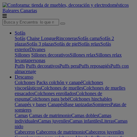
Baleares
Canarias
Sofás
Sofás
Chaise Longue
Rinconeras
Sofás cama
Sofás 2
plazas
Sofás 3 plazas
Sofás de piel
Sofás relax
Sofás
exterior
Divanes
Sillones
Sillones decorativos
Sillones relax
Sillones relax
levantapersonas
Puffs
Puffs decorativos
Puffs pera
Puffs reposapiés
Puffs con
almacenaje
Descanso
Colchones
Packs colchón y canapé
Colchones
viscoelásticos
Colchones de muelles
Colchones de muelles
ensacados
Colchones enrollados
Colchones de
espuma
Colchones para bebé
Colchones hinchables
Canapés y bases
Canapés
Base tapizadas
Somieres
Patas de
somieres
Camas
Camas de matrimonio
Camas dobles
Camas
individuales
Camas juveniles
Camas infantiles
Literas
Camas
nido
Cabeceros
Cabeceros de matrimonio
Cabeceros juveniles