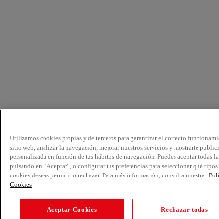
Utilizamos cookies propias y de terceros para garantizar el correcto funcionami
sitio web, analizar la navegación, mejorar nuestros servicios y mostrarte public
personalizada en función de tus hábitos de navegación. Puedes aceptar todas la
pulsando en “Aceptar”, o configurar tus preferencias para seleccionar qué tipos
cookies deseas permitir o rechazar. Para más información, consulta nuestra
Pol
Cookies
Aceptar Cookies
Rechazar todas