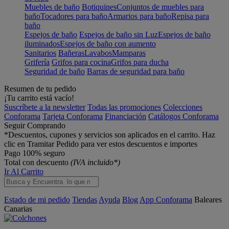
Muebles de baño
Botiquines
Conjuntos de muebles para
baño
Tocadores para baño
Armarios para baño
Repisa para
baño
Espejos de baño
Espejos de baño sin Luz
Espejos de baño
iluminados
Espejos de baño con aumento
Sanitarios
Bañeras
Lavabos
Mamparas
Grifería
Grifos para cocina
Grifos para ducha
Seguridad de baño
Barras de seguridad para baño
Resumen de tu pedido
¡Tu carrito está vacío!
Suscríbete a la newsletter
Todas las promociones
Colecciones
Conforama
Tarjeta Conforama
Financiación
Catálogos Conforama
Seguir Comprando
*Descuentos, cupones y servicios son aplicados en el carrito. Haz
clic en Tramitar Pedido para ver estos descuentos e importes
Pago 100% seguro
Total con descuento
(IVA incluido*)
Ir Al Carrito
Estado de mi pedido
Tiendas
Ayuda
Blog
App Conforama
Baleares
Canarias