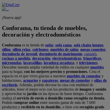
¡Nueva app!
Conforama, tu tienda de muebles,
decoración y electrodomésticos
Conforama
es tu tienda de
sofás
,
sofá cama
,
sofá chaise longue
,
sillón
,
sillón relax
,
colchones
,
muebles de salón
,
mesas comedor
,
dormitorio de juvenil
,
dormitorio de matrimonio
,
canapés
,
cocinas a medida
,
decoración
,
electrodomésticos
,
frigoríficos
,
microondas
,
lavavajillas
,
lavadora secadora
, y
televisiones
.
Descubre nuestra amplia variedad de estilos en cualquier
muebles
para tu hogar,
con los mejores precios y promociones
. Crea el
espacio en el que vives gracias a nuestros
muebles de comedor
y
habitaciones,
armarios
y
zapateros
,
mesas de comedor
y
sillas de
escritorio
. Además, podrás decorar tu casa con multitud de
artículos, tener el mejor ocio con los productos de
imagen y sonido
y aprovechar tu
jardín
en las épocas de buen tiempo. Conforama
realiza el
servicio de envío a domicilio como recogida en tienda.
Podrás
comprar online
entre nuestra gama de más de 7.000
productos y
recibirlo en tu domicilio
, o bien con
recogida gratis