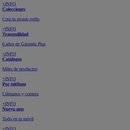
+INFO
Colecciones
Crea tu propio estilo
+INFO
Tranquilidad
6 años de Garantía Plus
+INFO
Catálogos
Miles de productos
+INFO
Por teléfono
Llámanos y compra
+INFO
Nueva app
Todo en tu móvil
+INFO