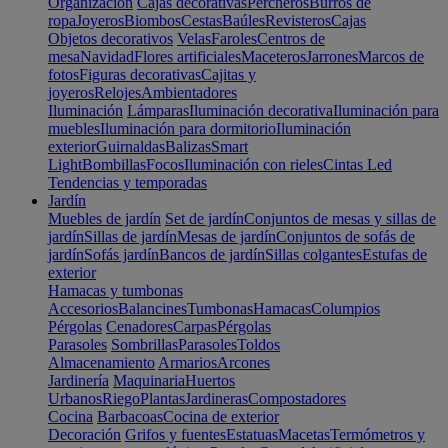
Organización
Cajas decorativas
Percheros
Burros de
ropa
Joyeros
Biombos
Cestas
Baúles
Revisteros
Cajas
Objetos decorativos
Velas
Faroles
Centros de
mesa
Navidad
Flores artificiales
Maceteros
Jarrones
Marcos de
fotos
Figuras decorativas
Cajitas y
joyeros
Relojes
Ambientadores
Iluminación
Lámparas
Iluminación decorativa
Iluminación para
muebles
Iluminación para dormitorio
Iluminación
exterior
Guirnaldas
Balizas
Smart
Light
Bombillas
Focos
Iluminación con rieles
Cintas Led
Tendencias y temporadas
Jardín
Muebles de jardín
Set de jardín
Conjuntos de mesas y sillas de
jardín
Sillas de jardín
Mesas de jardín
Conjuntos de sofás de
jardín
Sofás jardín
Bancos de jardín
Sillas colgantes
Estufas de
exterior
Hamacas y tumbonas
Accesorios
Balancines
Tumbonas
Hamacas
Columpios
Pérgolas
Cenadores
Carpas
Pérgolas
Parasoles
Sombrillas
Parasoles
Toldos
Almacenamiento
Armarios
Arcones
Jardinería
Maquinaria
Huertos
Urbanos
Riego
Plantas
Jardineras
Compostadores
Cocina
Barbacoas
Cocina de exterior
Decoración
Grifos y fuentes
Estatuas
Macetas
Termómetros y