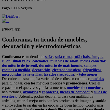
Pago 100% Seguro
¡Nueva app!
Conforama, tu tienda de muebles,
decoración y electrodomésticos
Conforama
es tu tienda de
sofás
,
sofá cama
,
sofá chaise longue
,
sillón
,
sillón relax
,
colchones
,
muebles de salón
,
mesas comedor
,
dormitorio de juvenil
,
dormitorio de matrimonio
,
canapés
,
cocinas a medida
,
decoración
,
electrodomésticos
,
frigoríficos
,
microondas
,
lavavajillas
,
lavadora secadora
, y
televisiones
.
Descubre nuestra amplia variedad de estilos en cualquier
muebles
para tu hogar,
con los mejores precios y promociones
. Crea el
espacio en el que vives gracias a nuestros
muebles de comedor
y
habitaciones,
armarios
y
zapateros
,
mesas de comedor
y
sillas de
escritorio
. Además, podrás decorar tu casa con multitud de
artículos, tener el mejor ocio con los productos de
imagen y sonido
y aprovechar tu
jardín
en las épocas de buen tiempo. Conforama
realiza el
servicio de envío a domicilio como recogida en tienda.