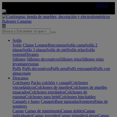
🔵Cambia tu electro con
-10% EXTRA
de descuento ☑️
AQUÍ
Baleares
Canarias
Sofás
Sofás
Chaise Longue
Rinconeras
Sofás cama
Sofás 2
plazas
Sofás 3 plazas
Sofás de piel
Sofás relax
Sofás
exterior
Divanes
Sillones
Sillones decorativos
Sillones relax
Sillones relax
levantapersonas
Puffs
Puffs decorativos
Puffs pera
Puffs reposapiés
Puffs con
almacenaje
Descanso
Colchones
Packs colchón y canapé
Colchones
viscoelásticos
Colchones de muelles
Colchones de muelles
ensacados
Colchones enrollados
Colchones de
espuma
Colchones para bebé
Colchones hinchables
Canapés y bases
Canapés
Base tapizadas
Somieres
Patas de
somieres
Camas
Camas de matrimonio
Camas dobles
Camas
individuales
Camas juveniles
Camas infantiles
Literas
Camas