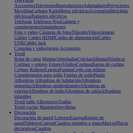
Televisión
Accesorios
Televisores
Reproductores
Adaptadores
Proyectores
Movilidad urbana
Karts
Motos eléctricas
Accesorios
Bicicletas
eléctricas
Patinetes eléctricos
Telefonía
Teléfonos fijos
Gadgets y
complementos
Smartphones
Foto y vídeo
Cámaras de fotos
Trípodes
Videocámaras
Cables
Cables HDMI
Cables de alimentación
Cables
USB
Cables Jack
Consolas y videojuegos
Accesorios
Textil
Ropa de cama
Mantas
Almohadas
Colchas
Sábanas
Nórdicos
Cortinas y estores
Estores
Visillos
Cortinas
Barras de cortina
Cojines
Relleno
Exterior
Fundas
Cojín con relleno
Complementos para sofás
Fundas de sofás
Plaids
Alfombras
Alfombras de habitación
Alfombras
pequeñas
Alfombras antideslizantes
Alfombras de
exterior
Alfombras de baño
Alfombras de salón
Alfombras
infantiles
Textil baño
Albornoces
Toallas
Textil cocina
Manteles
Servilletas
Decoración
Decoración de pared
Letreros
Espejos
Relojes de
pared
Tableros
Canvas
Cuadros pintados a mano
Marcos
Placas
decorativas
Cuadros