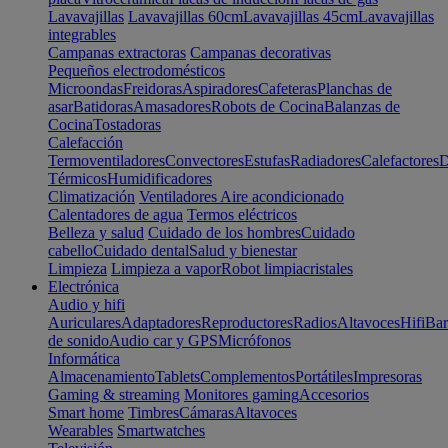
Lavavajillas
Lavavajillas 60cm
Lavavajillas 45cm
Lavavajillas
integrables
Campanas extractoras
Campanas decorativas
Pequeños electrodomésticos
Microondas
Freidoras
Aspiradores
Cafeteras
Planchas de
asar
Batidoras
Amasadores
Robots de Cocina
Balanzas de
Cocina
Tostadoras
Calefacción
Termoventiladores
Convectores
Estufas
Radiadores
Calefactores
D
Térmicos
Humidificadores
Climatización
Ventiladores
Aire acondicionado
Calentadores de agua
Termos eléctricos
Belleza y salud
Cuidado de los hombres
Cuidado
cabello
Cuidado dental
Salud y bienestar
Limpieza
Limpieza a vapor
Robot limpiacristales
Electrónica
Audio y hifi
Auriculares
Adaptadores
Reproductores
Radios
Altavoces
Hifi
Bar
de sonido
Audio car y GPS
Micrófonos
Informática
Almacenamiento
Tablets
Complementos
Portátiles
Impresoras
Gaming & streaming
Monitores gaming
Accesorios
Smart home
Timbres
Cámaras
Altavoces
Wearables
Smartwatches