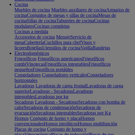
Cocina
Muebles de cocina
Muebles auxiliares de cocina
Armarios de
cocina
Conjuntos de mesas y sillas de cocina
Mesas de
cocina
Sillas de cocina
Taburetes de cocina
Cocinas
modulares
Cocinas completas
Cocinas a medida
Accesorios de cocina
Menaje
Servicio de
mesa
Cubertería
Cuchillos para chef
Vinos y
licores
Botellas
Utensilios de cocina
Vajilla
Bandejas
Electrodomésticos
Frigoríficos
Frigoríficos americanos
Frigoríficos
combi
Vinotecas
Frigoríficos integrables
Frigoríficos
pequeños
Frigoríficos portátiles
Congeladores
Congeladores verticales
Congeladores
horizontales
Lavadoras
Lavadoras de carga frontal
Lavadoras de carga
superior
Lavadoras - Secadoras
Lavadoras
integrables
Lavadoras por kg
Secadoras
Lavadoras - Secadoras
Secadoras con bomba de
calor
Secadoras de condensación
Secadoras de
evacuación
Secadoras integrables
Secadoras por Kg
Hornos
Conjunto de horno y placa
Hornos
convencionales
Hornos pirolíticos
Hornos multifunción
Placas de cocina
Conjunto de horno y
placa
Vitrocerámica
Placas de inducción
Placas de gas