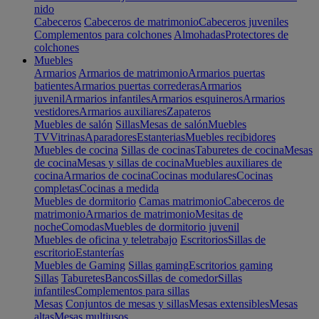
nido
Cabeceros
Cabeceros de matrimonio
Cabeceros juveniles
Complementos para colchones
Almohadas
Protectores de
colchones
Muebles
Armarios
Armarios de matrimonio
Armarios puertas
batientes
Armarios puertas correderas
Armarios
juvenil
Armarios infantiles
Armarios esquineros
Armarios
vestidores
Armarios auxiliares
Zapateros
Muebles de salón
Sillas
Mesas de salón
Muebles
TV
Vitrinas
Aparadores
Estanterias
Muebles recibidores
Muebles de cocina
Sillas de cocinas
Taburetes de cocina
Mesas
de cocina
Mesas y sillas de cocina
Muebles auxiliares de
cocina
Armarios de cocina
Cocinas modulares
Cocinas
completas
Cocinas a medida
Muebles de dormitorio
Camas matrimonio
Cabeceros de
matrimonio
Armarios de matrimonio
Mesitas de
noche
Comodas
Muebles de dormitorio juvenil
Muebles de oficina y teletrabajo
Escritorios
Sillas de
escritorio
Estanterías
Muebles de Gaming
Sillas gaming
Escritorios gaming
Sillas
Taburetes
Bancos
Sillas de comedor
Sillas
infantiles
Complementos para sillas
Mesas
Conjuntos de mesas y sillas
Mesas extensibles
Mesas
altas
Mesas multiusos