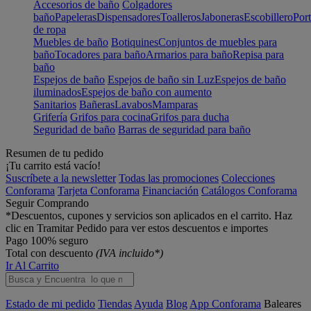
Accesorios de baño
Colgadores
baño
Papeleras
Dispensadores
Toalleros
Jaboneras
Escobillero
Port
de ropa
Muebles de baño
Botiquines
Conjuntos de muebles para
baño
Tocadores para baño
Armarios para baño
Repisa para
baño
Espejos de baño
Espejos de baño sin Luz
Espejos de baño
iluminados
Espejos de baño con aumento
Sanitarios
Bañeras
Lavabos
Mamparas
Grifería
Grifos para cocina
Grifos para ducha
Seguridad de baño
Barras de seguridad para baño
Resumen de tu pedido
¡Tu carrito está vacío!
Suscríbete a la newsletter
Todas las promociones
Colecciones
Conforama
Tarjeta Conforama
Financiación
Catálogos Conforama
Seguir Comprando
*Descuentos, cupones y servicios son aplicados en el carrito. Haz
clic en Tramitar Pedido para ver estos descuentos e importes
Pago 100% seguro
Total con descuento
(IVA incluido*)
Ir Al Carrito
Estado de mi pedido
Tiendas
Ayuda
Blog
App Conforama
Baleares