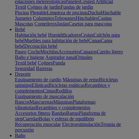
estaciones metereológicas
Paneles
Cesped Artificial
Textil
Cojines de jardín
Fundas de jardín
Piscina
Plegable
Limpieza de piscinas
Ducha
Hinchable
Juguetes
Columpios
Toboganes
Hinchables
Casitas
Mascotas
Comederos
Jaulas
Casetas para mascotas
Bebé
Habitación bebé
Humidificadores
Cestas
Colchón para
bebé
Muebles para habitación de bebé
Cunas
Cama
bebé
Decoración bebé
Paseo
Coche
Mochilas
Accesorios
Capazos
Carrito ligero
Baño e higiene
Aspirador nasal
Orinales
Textil bebé
Cojines
Funda
Seguridad
Barreras
Deporte
Equipamiento de cardio
Máquinas de remo
Bicicletas
spinning
Elípticas
Bicicletas estáticas
Recambios y
complementos
Cintas
Rodillos
Equipamiento de musculación
Bancos
Mancuernas
Máquinas
Plataformas
vibratorias
Recambios y complementos
Accesorios fitness
Bandas
Barras
Plataforma de
step
Cuerdas
Bolas y esferas de equilibrio
Recuperación muscular
Electroestimulación
Terapia de
percusión
Baño