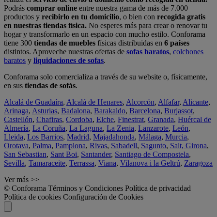
Podrás
comprar online
entre nuestra gama de más de 7.000
productos y
recibirlo en tu domicilio
, o bien con
recogida gratis
en nuestras tiendas física.
No esperes más para crear o renovar tu
hogar y transformarlo en un espacio con mucho estilo. Conforama
tiene 300
tiendas de muebles
físicas distribuidas en
6 países
distintos. Aproveche nuestras ofertas de
sofas baratos
,
colchones
baratos
y
liquidaciones de sofas
.
Conforama solo comercializa a través de su website o, físicamente,
en sus
tiendas de sofás
.
Alcalá de Guadaíra
,
Alcalá de Henares
,
Alcorcón
,
Alfafar
,
Alicante
,
Arinaga
,
Asturias
,
Badalona
,
Barakaldo
,
Barcelona
,
Burjassot
,
Castellón
,
Chafiras
,
Cordoba
,
Elche
,
Finestrat
,
Granada
,
Huércal de
Almería
,
La Coruña
,
La Laguna
,
La Zenia
,
Lanzarote
,
León
,
Lleida
,
Los Barrios
,
Madrid
,
Majadahonda
,
Málaga
,
Murcia
,
Orotava
,
Palma
,
Pamplona
,
Rivas
,
Sabadell
,
Sagunto
,
Salt, Girona
,
San Sebastian
,
Sant Boi
,
Santander
,
Santiago de Compostela
,
Sevilla
,
Tamaraceite
,
Terrassa
,
Viana
,
Vilanova i la Geltrú
,
Zaragoza
Ver más >>
© Conforama
Términos y Condiciones
Política de privacidad
Política de cookies
Configuración de Cookies