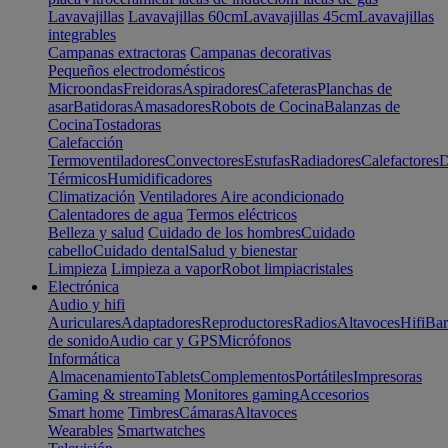
Lavavajillas
Lavavajillas 60cm
Lavavajillas 45cm
Lavavajillas
integrables
Campanas extractoras
Campanas decorativas
Pequeños electrodomésticos
Microondas
Freidoras
Aspiradores
Cafeteras
Planchas de
asar
Batidoras
Amasadores
Robots de Cocina
Balanzas de
Cocina
Tostadoras
Calefacción
Termoventiladores
Convectores
Estufas
Radiadores
Calefactores
D
Térmicos
Humidificadores
Climatización
Ventiladores
Aire acondicionado
Calentadores de agua
Termos eléctricos
Belleza y salud
Cuidado de los hombres
Cuidado
cabello
Cuidado dental
Salud y bienestar
Limpieza
Limpieza a vapor
Robot limpiacristales
Electrónica
Audio y hifi
Auriculares
Adaptadores
Reproductores
Radios
Altavoces
Hifi
Bar
de sonido
Audio car y GPS
Micrófonos
Informática
Almacenamiento
Tablets
Complementos
Portátiles
Impresoras
Gaming & streaming
Monitores gaming
Accesorios
Smart home
Timbres
Cámaras
Altavoces
Wearables
Smartwatches