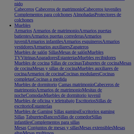
nido
Cabeceros
Cabeceros de matrimonio
Cabeceros juveniles
Complementos para colchones
Almohadas
Protectores de
colchones
Muebles
Armarios
Armarios de matrimonio
Armarios puertas
batientes
Armarios puertas correderas
Armarios
juvenil
Armarios infantiles
Armarios esquineros
Armarios
vestidores
Armarios auxiliares
Zapateros
Muebles de salón
Sillas
Mesas de salón
Muebles
TV
Vitrinas
Aparadores
Estanterias
Muebles recibidores
Muebles de cocina
Sillas de cocinas
Taburetes de cocina
Mesas
de cocina
Mesas y sillas de cocina
Muebles auxiliares de
cocina
Armarios de cocina
Cocinas modulares
Cocinas
completas
Cocinas a medida
Muebles de dormitorio
Camas matrimonio
Cabeceros de
matrimonio
Armarios de matrimonio
Mesitas de
noche
Comodas
Muebles de dormitorio juvenil
Muebles de oficina y teletrabajo
Escritorios
Sillas de
escritorio
Estanterías
Muebles de Gaming
Sillas gaming
Escritorios gaming
Sillas
Taburetes
Bancos
Sillas de comedor
Sillas
infantiles
Complementos para sillas
Mesas
Conjuntos de mesas y sillas
Mesas extensibles
Mesas
altas
Mesas multiusos