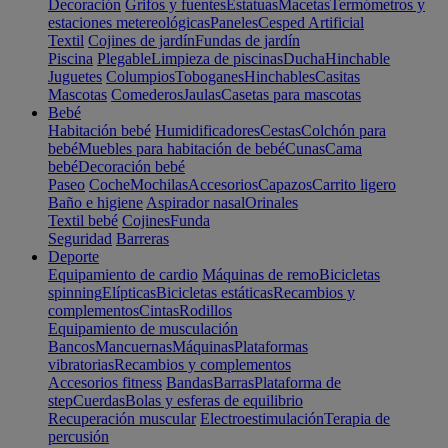
Decoración
Grifos y fuentes
Estatuas
Macetas
Termómetros y
estaciones metereológicas
Paneles
Cesped Artificial
Textil
Cojines de jardín
Fundas de jardín
Piscina
Plegable
Limpieza de piscinas
Ducha
Hinchable
Juguetes
Columpios
Toboganes
Hinchables
Casitas
Mascotas
Comederos
Jaulas
Casetas para mascotas
Bebé
Habitación bebé
Humidificadores
Cestas
Colchón para
bebé
Muebles para habitación de bebé
Cunas
Cama
bebé
Decoración bebé
Paseo
Coche
Mochilas
Accesorios
Capazos
Carrito ligero
Baño e higiene
Aspirador nasal
Orinales
Textil bebé
Cojines
Funda
Seguridad
Barreras
Deporte
Equipamiento de cardio
Máquinas de remo
Bicicletas
spinning
Elípticas
Bicicletas estáticas
Recambios y
complementos
Cintas
Rodillos
Equipamiento de musculación
Bancos
Mancuernas
Máquinas
Plataformas
vibratorias
Recambios y complementos
Accesorios fitness
Bandas
Barras
Plataforma de
step
Cuerdas
Bolas y esferas de equilibrio
Recuperación muscular
Electroestimulación
Terapia de
percusión