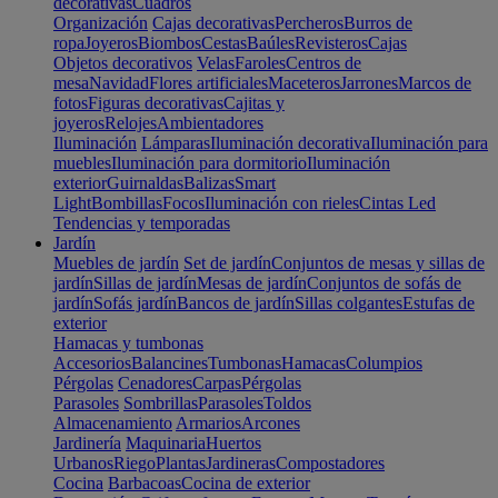
decorativas
Cuadros
Organización
Cajas decorativas
Percheros
Burros de
ropa
Joyeros
Biombos
Cestas
Baúles
Revisteros
Cajas
Objetos decorativos
Velas
Faroles
Centros de
mesa
Navidad
Flores artificiales
Maceteros
Jarrones
Marcos de
fotos
Figuras decorativas
Cajitas y
joyeros
Relojes
Ambientadores
Iluminación
Lámparas
Iluminación decorativa
Iluminación para
muebles
Iluminación para dormitorio
Iluminación
exterior
Guirnaldas
Balizas
Smart
Light
Bombillas
Focos
Iluminación con rieles
Cintas Led
Tendencias y temporadas
Jardín
Muebles de jardín
Set de jardín
Conjuntos de mesas y sillas de
jardín
Sillas de jardín
Mesas de jardín
Conjuntos de sofás de
jardín
Sofás jardín
Bancos de jardín
Sillas colgantes
Estufas de
exterior
Hamacas y tumbonas
Accesorios
Balancines
Tumbonas
Hamacas
Columpios
Pérgolas
Cenadores
Carpas
Pérgolas
Parasoles
Sombrillas
Parasoles
Toldos
Almacenamiento
Armarios
Arcones
Jardinería
Maquinaria
Huertos
Urbanos
Riego
Plantas
Jardineras
Compostadores
Cocina
Barbacoas
Cocina de exterior