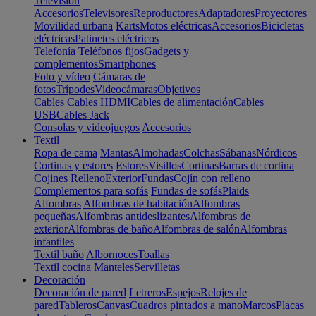
Televisión
Accesorios
Televisores
Reproductores
Adaptadores
Proyectores
Movilidad urbana
Karts
Motos eléctricas
Accesorios
Bicicletas
eléctricas
Patinetes eléctricos
Telefonía
Teléfonos fijos
Gadgets y
complementos
Smartphones
Foto y vídeo
Cámaras de
fotos
Trípodes
Videocámaras
Objetivos
Cables
Cables HDMI
Cables de alimentación
Cables
USB
Cables Jack
Consolas y videojuegos
Accesorios
Textil
Ropa de cama
Mantas
Almohadas
Colchas
Sábanas
Nórdicos
Cortinas y estores
Estores
Visillos
Cortinas
Barras de cortina
Cojines
Relleno
Exterior
Fundas
Cojín con relleno
Complementos para sofás
Fundas de sofás
Plaids
Alfombras
Alfombras de habitación
Alfombras
pequeñas
Alfombras antideslizantes
Alfombras de
exterior
Alfombras de baño
Alfombras de salón
Alfombras
infantiles
Textil baño
Albornoces
Toallas
Textil cocina
Manteles
Servilletas
Decoración
Decoración de pared
Letreros
Espejos
Relojes de
pared
Tableros
Canvas
Cuadros pintados a mano
Marcos
Placas