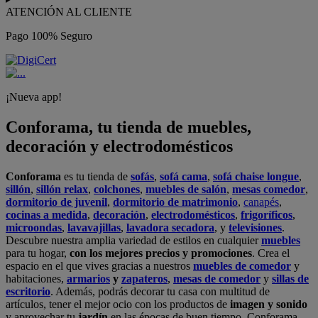
ATENCIÓN AL CLIENTE
Pago 100% Seguro
¡Nueva app!
Conforama, tu tienda de muebles,
decoración y electrodomésticos
Conforama
es tu tienda de
sofás
,
sofá cama
,
sofá chaise longue
,
sillón
,
sillón relax
,
colchones
,
muebles de salón
,
mesas comedor
,
dormitorio de juvenil
,
dormitorio de matrimonio
,
canapés
,
cocinas a medida
,
decoración
,
electrodomésticos
,
frigoríficos
,
microondas
,
lavavajillas
,
lavadora secadora
, y
televisiones
.
Descubre nuestra amplia variedad de estilos en cualquier
muebles
para tu hogar,
con los mejores precios y promociones
. Crea el
espacio en el que vives gracias a nuestros
muebles de comedor
y
habitaciones,
armarios
y
zapateros
,
mesas de comedor
y
sillas de
escritorio
. Además, podrás decorar tu casa con multitud de
artículos, tener el mejor ocio con los productos de
imagen y sonido
y aprovechar tu
jardín
en las épocas de buen tiempo. Conforama