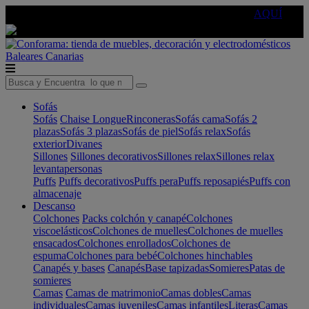
🔵Cambia tu electro con
-10% EXTRA
de descuento ☑️
AQUÍ
Baleares
Canarias
Sofás
Sofás
Chaise Longue
Rinconeras
Sofás cama
Sofás 2
plazas
Sofás 3 plazas
Sofás de piel
Sofás relax
Sofás
exterior
Divanes
Sillones
Sillones decorativos
Sillones relax
Sillones relax
levantapersonas
Puffs
Puffs decorativos
Puffs pera
Puffs reposapiés
Puffs con
almacenaje
Descanso
Colchones
Packs colchón y canapé
Colchones
viscoelásticos
Colchones de muelles
Colchones de muelles
ensacados
Colchones enrollados
Colchones de
espuma
Colchones para bebé
Colchones hinchables
Canapés y bases
Canapés
Base tapizadas
Somieres
Patas de
somieres
Camas
Camas de matrimonio
Camas dobles
Camas
individuales
Camas juveniles
Camas infantiles
Literas
Camas