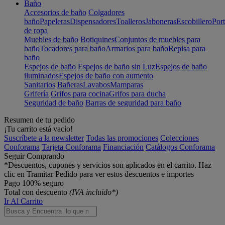
Baño
Accesorios de baño
Colgadores
baño
Papeleras
Dispensadores
Toalleros
Jaboneras
Escobillero
Port
de ropa
Muebles de baño
Botiquines
Conjuntos de muebles para
baño
Tocadores para baño
Armarios para baño
Repisa para
baño
Espejos de baño
Espejos de baño sin Luz
Espejos de baño
iluminados
Espejos de baño con aumento
Sanitarios
Bañeras
Lavabos
Mamparas
Grifería
Grifos para cocina
Grifos para ducha
Seguridad de baño
Barras de seguridad para baño
Resumen de tu pedido
¡Tu carrito está vacío!
Suscríbete a la newsletter
Todas las promociones
Colecciones
Conforama
Tarjeta Conforama
Financiación
Catálogos Conforama
Seguir Comprando
*Descuentos, cupones y servicios son aplicados en el carrito. Haz
clic en Tramitar Pedido para ver estos descuentos e importes
Pago 100% seguro
Total con descuento
(IVA incluido*)
Ir Al Carrito