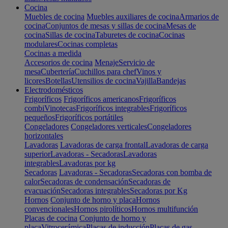
Cocina
Muebles de cocina
Muebles auxiliares de cocina
Armarios de
cocina
Conjuntos de mesas y sillas de cocina
Mesas de
cocina
Sillas de cocina
Taburetes de cocina
Cocinas
modulares
Cocinas completas
Cocinas a medida
Accesorios de cocina
Menaje
Servicio de
mesa
Cubertería
Cuchillos para chef
Vinos y
licores
Botellas
Utensilios de cocina
Vajilla
Bandejas
Electrodomésticos
Frigoríficos
Frigoríficos americanos
Frigoríficos
combi
Vinotecas
Frigoríficos integrables
Frigoríficos
pequeños
Frigoríficos portátiles
Congeladores
Congeladores verticales
Congeladores
horizontales
Lavadoras
Lavadoras de carga frontal
Lavadoras de carga
superior
Lavadoras - Secadoras
Lavadoras
integrables
Lavadoras por kg
Secadoras
Lavadoras - Secadoras
Secadoras con bomba de
calor
Secadoras de condensación
Secadoras de
evacuación
Secadoras integrables
Secadoras por Kg
Hornos
Conjunto de horno y placa
Hornos
convencionales
Hornos pirolíticos
Hornos multifunción
Placas de cocina
Conjunto de horno y
placa
Vitrocerámica
Placas de inducción
Placas de gas