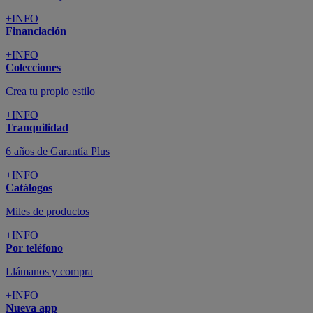
+INFO
Financiación
+INFO
Colecciones
Crea tu propio estilo
+INFO
Tranquilidad
6 años de Garantía Plus
+INFO
Catálogos
Miles de productos
+INFO
Por teléfono
Llámanos y compra
+INFO
Nueva app