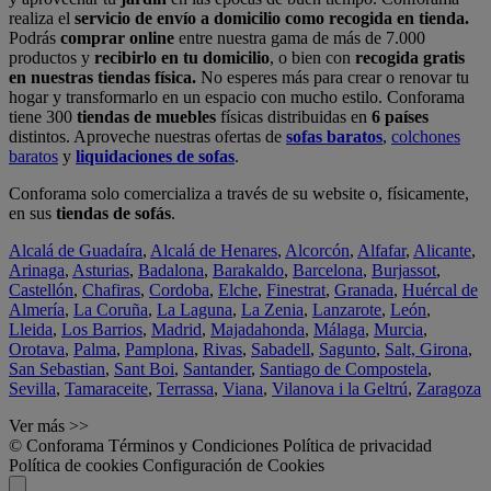
realiza el
servicio de envío a domicilio como recogida en tienda.
Podrás
comprar online
entre nuestra gama de más de 7.000
productos y
recibirlo en tu domicilio
, o bien con
recogida gratis
en nuestras tiendas física.
No esperes más para crear o renovar tu
hogar y transformarlo en un espacio con mucho estilo. Conforama
tiene 300
tiendas de muebles
físicas distribuidas en
6 países
distintos. Aproveche nuestras ofertas de
sofas baratos
,
colchones
baratos
y
liquidaciones de sofas
.
Conforama solo comercializa a través de su website o, físicamente,
en sus
tiendas de sofás
.
Alcalá de Guadaíra
,
Alcalá de Henares
,
Alcorcón
,
Alfafar
,
Alicante
,
Arinaga
,
Asturias
,
Badalona
,
Barakaldo
,
Barcelona
,
Burjassot
,
Castellón
,
Chafiras
,
Cordoba
,
Elche
,
Finestrat
,
Granada
,
Huércal de
Almería
,
La Coruña
,
La Laguna
,
La Zenia
,
Lanzarote
,
León
,
Lleida
,
Los Barrios
,
Madrid
,
Majadahonda
,
Málaga
,
Murcia
,
Orotava
,
Palma
,
Pamplona
,
Rivas
,
Sabadell
,
Sagunto
,
Salt, Girona
,
San Sebastian
,
Sant Boi
,
Santander
,
Santiago de Compostela
,
Sevilla
,
Tamaraceite
,
Terrassa
,
Viana
,
Vilanova i la Geltrú
,
Zaragoza
Ver más >>
© Conforama
Términos y Condiciones
Política de privacidad
Política de cookies
Configuración de Cookies