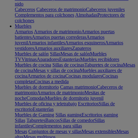
nido
Cabeceros
Cabeceros de matrimonio
Cabeceros juveniles
Complementos para colchones
Almohadas
Protectores de
colchones
Muebles
Armarios
Armarios de matrimonio
Armarios puertas
batientes
Armarios puertas correderas
Armarios
juvenil
Armarios infantiles
Armarios esquineros
Armarios
vestidores
Armarios auxiliares
Zapateros
Muebles de salón
Sillas
Mesas de salón
Muebles
TV
Vitrinas
Aparadores
Estanterias
Muebles recibidores
Muebles de cocina
Sillas de cocinas
Taburetes de cocina
Mesas
de cocina
Mesas y sillas de cocina
Muebles auxiliares de
cocina
Armarios de cocina
Cocinas modulares
Cocinas
completas
Cocinas a medida
Muebles de dormitorio
Camas matrimonio
Cabeceros de
matrimonio
Armarios de matrimonio
Mesitas de
noche
Comodas
Muebles de dormitorio juvenil
Muebles de oficina y teletrabajo
Escritorios
Sillas de
escritorio
Estanterías
Muebles de Gaming
Sillas gaming
Escritorios gaming
Sillas
Taburetes
Bancos
Sillas de comedor
Sillas
infantiles
Complementos para sillas
Mesas
Conjuntos de mesas y sillas
Mesas extensibles
Mesas
altas
Mesas multiusos