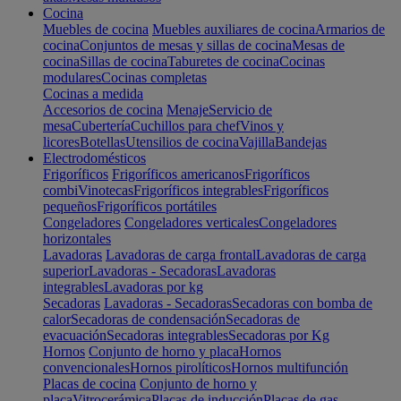
Cocina
Muebles de cocina
Muebles auxiliares de cocina
Armarios de
cocina
Conjuntos de mesas y sillas de cocina
Mesas de
cocina
Sillas de cocina
Taburetes de cocina
Cocinas
modulares
Cocinas completas
Cocinas a medida
Accesorios de cocina
Menaje
Servicio de
mesa
Cubertería
Cuchillos para chef
Vinos y
licores
Botellas
Utensilios de cocina
Vajilla
Bandejas
Electrodomésticos
Frigoríficos
Frigoríficos americanos
Frigoríficos
combi
Vinotecas
Frigoríficos integrables
Frigoríficos
pequeños
Frigoríficos portátiles
Congeladores
Congeladores verticales
Congeladores
horizontales
Lavadoras
Lavadoras de carga frontal
Lavadoras de carga
superior
Lavadoras - Secadoras
Lavadoras
integrables
Lavadoras por kg
Secadoras
Lavadoras - Secadoras
Secadoras con bomba de
calor
Secadoras de condensación
Secadoras de
evacuación
Secadoras integrables
Secadoras por Kg
Hornos
Conjunto de horno y placa
Hornos
convencionales
Hornos pirolíticos
Hornos multifunción
Placas de cocina
Conjunto de horno y
placa
Vitrocerámica
Placas de inducción
Placas de gas