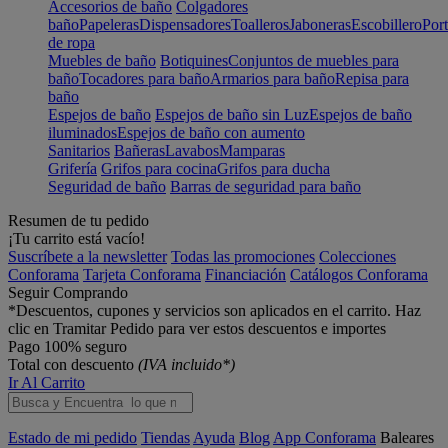
Accesorios de baño
Colgadores
baño
Papeleras
Dispensadores
Toalleros
Jaboneras
Escobillero
Port
de ropa
Muebles de baño
Botiquines
Conjuntos de muebles para
baño
Tocadores para baño
Armarios para baño
Repisa para
baño
Espejos de baño
Espejos de baño sin Luz
Espejos de baño
iluminados
Espejos de baño con aumento
Sanitarios
Bañeras
Lavabos
Mamparas
Grifería
Grifos para cocina
Grifos para ducha
Seguridad de baño
Barras de seguridad para baño
Resumen de tu pedido
¡Tu carrito está vacío!
Suscríbete a la newsletter
Todas las promociones
Colecciones
Conforama
Tarjeta Conforama
Financiación
Catálogos Conforama
Seguir Comprando
*Descuentos, cupones y servicios son aplicados en el carrito. Haz
clic en Tramitar Pedido para ver estos descuentos e importes
Pago 100% seguro
Total con descuento
(IVA incluido*)
Ir Al Carrito
Estado de mi pedido
Tiendas
Ayuda
Blog
App Conforama
Baleares