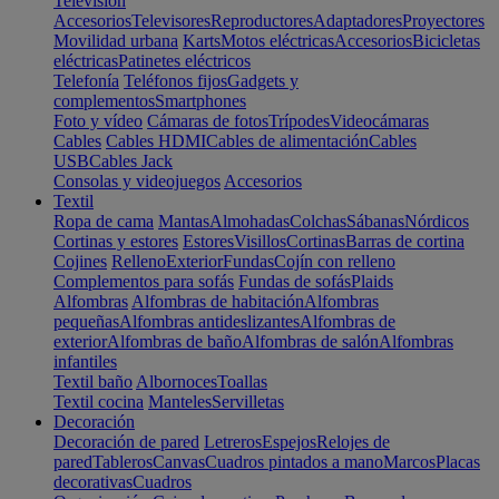
Televisión
Accesorios
Televisores
Reproductores
Adaptadores
Proyectores
Movilidad urbana
Karts
Motos eléctricas
Accesorios
Bicicletas
eléctricas
Patinetes eléctricos
Telefonía
Teléfonos fijos
Gadgets y
complementos
Smartphones
Foto y vídeo
Cámaras de fotos
Trípodes
Videocámaras
Cables
Cables HDMI
Cables de alimentación
Cables
USB
Cables Jack
Consolas y videojuegos
Accesorios
Textil
Ropa de cama
Mantas
Almohadas
Colchas
Sábanas
Nórdicos
Cortinas y estores
Estores
Visillos
Cortinas
Barras de cortina
Cojines
Relleno
Exterior
Fundas
Cojín con relleno
Complementos para sofás
Fundas de sofás
Plaids
Alfombras
Alfombras de habitación
Alfombras
pequeñas
Alfombras antideslizantes
Alfombras de
exterior
Alfombras de baño
Alfombras de salón
Alfombras
infantiles
Textil baño
Albornoces
Toallas
Textil cocina
Manteles
Servilletas
Decoración
Decoración de pared
Letreros
Espejos
Relojes de
pared
Tableros
Canvas
Cuadros pintados a mano
Marcos
Placas
decorativas
Cuadros