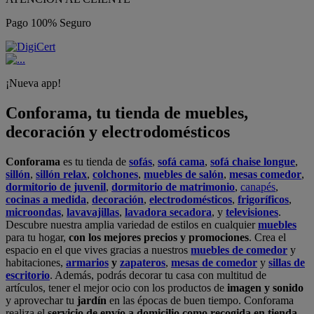
Pago 100% Seguro
¡Nueva app!
Conforama, tu tienda de muebles,
decoración y electrodomésticos
Conforama
es tu tienda de
sofás
,
sofá cama
,
sofá chaise longue
,
sillón
,
sillón relax
,
colchones
,
muebles de salón
,
mesas comedor
,
dormitorio de juvenil
,
dormitorio de matrimonio
,
canapés
,
cocinas a medida
,
decoración
,
electrodomésticos
,
frigoríficos
,
microondas
,
lavavajillas
,
lavadora secadora
, y
televisiones
.
Descubre nuestra amplia variedad de estilos en cualquier
muebles
para tu hogar,
con los mejores precios y promociones
. Crea el
espacio en el que vives gracias a nuestros
muebles de comedor
y
habitaciones,
armarios
y
zapateros
,
mesas de comedor
y
sillas de
escritorio
. Además, podrás decorar tu casa con multitud de
artículos, tener el mejor ocio con los productos de
imagen y sonido
y aprovechar tu
jardín
en las épocas de buen tiempo. Conforama
realiza el
servicio de envío a domicilio como recogida en tienda.