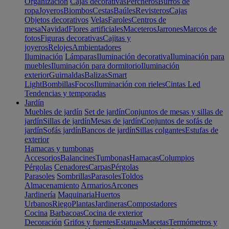
Organización
Cajas decorativas
Percheros
Burros de
ropa
Joyeros
Biombos
Cestas
Baúles
Revisteros
Cajas
Objetos decorativos
Velas
Faroles
Centros de
mesa
Navidad
Flores artificiales
Maceteros
Jarrones
Marcos de
fotos
Figuras decorativas
Cajitas y
joyeros
Relojes
Ambientadores
Iluminación
Lámparas
Iluminación decorativa
Iluminación para
muebles
Iluminación para dormitorio
Iluminación
exterior
Guirnaldas
Balizas
Smart
Light
Bombillas
Focos
Iluminación con rieles
Cintas Led
Tendencias y temporadas
Jardín
Muebles de jardín
Set de jardín
Conjuntos de mesas y sillas de
jardín
Sillas de jardín
Mesas de jardín
Conjuntos de sofás de
jardín
Sofás jardín
Bancos de jardín
Sillas colgantes
Estufas de
exterior
Hamacas y tumbonas
Accesorios
Balancines
Tumbonas
Hamacas
Columpios
Pérgolas
Cenadores
Carpas
Pérgolas
Parasoles
Sombrillas
Parasoles
Toldos
Almacenamiento
Armarios
Arcones
Jardinería
Maquinaria
Huertos
Urbanos
Riego
Plantas
Jardineras
Compostadores
Cocina
Barbacoas
Cocina de exterior
Decoración
Grifos y fuentes
Estatuas
Macetas
Termómetros y