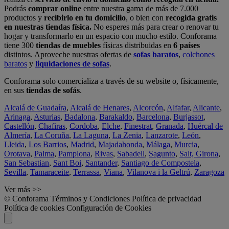
Podrás
comprar online
entre nuestra gama de más de 7.000
productos y
recibirlo en tu domicilio
, o bien con
recogida gratis
en nuestras tiendas física.
No esperes más para crear o renovar tu
hogar y transformarlo en un espacio con mucho estilo. Conforama
tiene 300
tiendas de muebles
físicas distribuidas en
6 países
distintos. Aproveche nuestras ofertas de
sofas baratos
,
colchones
baratos
y
liquidaciones de sofas
.
Conforama solo comercializa a través de su website o, físicamente,
en sus
tiendas de sofás
.
Alcalá de Guadaíra
,
Alcalá de Henares
,
Alcorcón
,
Alfafar
,
Alicante
,
Arinaga
,
Asturias
,
Badalona
,
Barakaldo
,
Barcelona
,
Burjassot
,
Castellón
,
Chafiras
,
Cordoba
,
Elche
,
Finestrat
,
Granada
,
Huércal de
Almería
,
La Coruña
,
La Laguna
,
La Zenia
,
Lanzarote
,
León
,
Lleida
,
Los Barrios
,
Madrid
,
Majadahonda
,
Málaga
,
Murcia
,
Orotava
,
Palma
,
Pamplona
,
Rivas
,
Sabadell
,
Sagunto
,
Salt, Girona
,
San Sebastian
,
Sant Boi
,
Santander
,
Santiago de Compostela
,
Sevilla
,
Tamaraceite
,
Terrassa
,
Viana
,
Vilanova i la Geltrú
,
Zaragoza
Ver más >>
© Conforama
Términos y Condiciones
Política de privacidad
Política de cookies
Configuración de Cookies