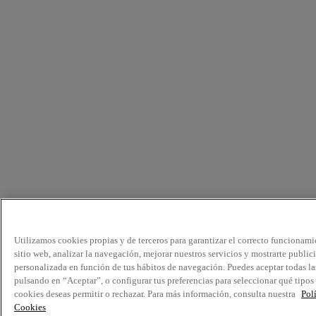
Utilizamos cookies propias y de terceros para garantizar el correcto funcionami
sitio web, analizar la navegación, mejorar nuestros servicios y mostrarte public
personalizada en función de tus hábitos de navegación. Puedes aceptar todas la
pulsando en “Aceptar”, o configurar tus preferencias para seleccionar qué tipos
cookies deseas permitir o rechazar. Para más información, consulta nuestra
Pol
Cookies