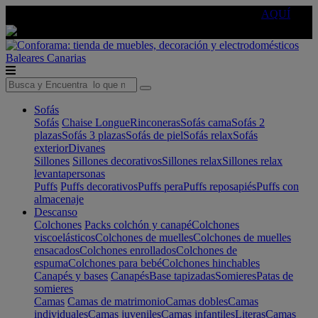
🔵Cambia tu electro con
-10% EXTRA
de descuento ☑️
AQUÍ
Baleares
Canarias
Sofás
Sofás
Chaise Longue
Rinconeras
Sofás cama
Sofás 2
plazas
Sofás 3 plazas
Sofás de piel
Sofás relax
Sofás
exterior
Divanes
Sillones
Sillones decorativos
Sillones relax
Sillones relax
levantapersonas
Puffs
Puffs decorativos
Puffs pera
Puffs reposapiés
Puffs con
almacenaje
Descanso
Colchones
Packs colchón y canapé
Colchones
viscoelásticos
Colchones de muelles
Colchones de muelles
ensacados
Colchones enrollados
Colchones de
espuma
Colchones para bebé
Colchones hinchables
Canapés y bases
Canapés
Base tapizadas
Somieres
Patas de
somieres
Camas
Camas de matrimonio
Camas dobles
Camas
individuales
Camas juveniles
Camas infantiles
Literas
Camas