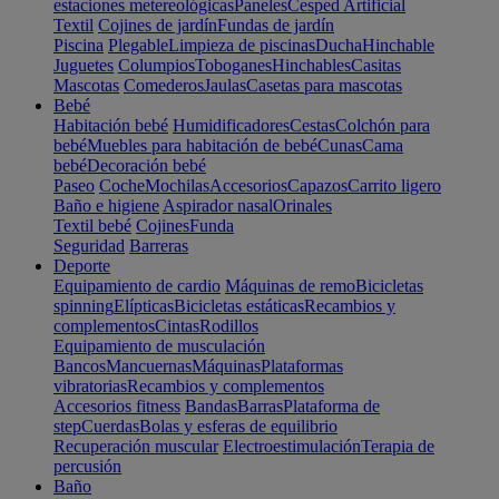
estaciones metereológicas
Paneles
Cesped Artificial
Textil
Cojines de jardín
Fundas de jardín
Piscina
Plegable
Limpieza de piscinas
Ducha
Hinchable
Juguetes
Columpios
Toboganes
Hinchables
Casitas
Mascotas
Comederos
Jaulas
Casetas para mascotas
Bebé
Habitación bebé
Humidificadores
Cestas
Colchón para
bebé
Muebles para habitación de bebé
Cunas
Cama
bebé
Decoración bebé
Paseo
Coche
Mochilas
Accesorios
Capazos
Carrito ligero
Baño e higiene
Aspirador nasal
Orinales
Textil bebé
Cojines
Funda
Seguridad
Barreras
Deporte
Equipamiento de cardio
Máquinas de remo
Bicicletas
spinning
Elípticas
Bicicletas estáticas
Recambios y
complementos
Cintas
Rodillos
Equipamiento de musculación
Bancos
Mancuernas
Máquinas
Plataformas
vibratorias
Recambios y complementos
Accesorios fitness
Bandas
Barras
Plataforma de
step
Cuerdas
Bolas y esferas de equilibrio
Recuperación muscular
Electroestimulación
Terapia de
percusión
Baño