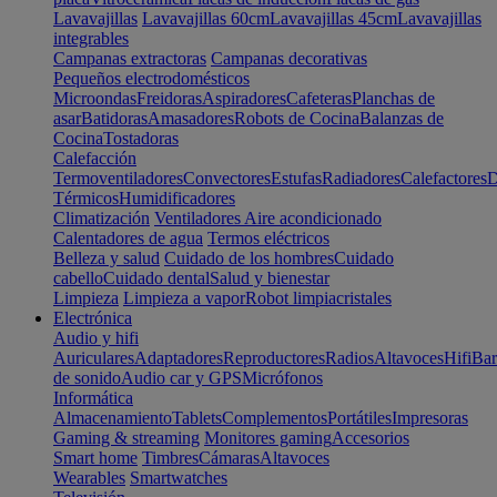
Lavavajillas
Lavavajillas 60cm
Lavavajillas 45cm
Lavavajillas
integrables
Campanas extractoras
Campanas decorativas
Pequeños electrodomésticos
Microondas
Freidoras
Aspiradores
Cafeteras
Planchas de
asar
Batidoras
Amasadores
Robots de Cocina
Balanzas de
Cocina
Tostadoras
Calefacción
Termoventiladores
Convectores
Estufas
Radiadores
Calefactores
D
Térmicos
Humidificadores
Climatización
Ventiladores
Aire acondicionado
Calentadores de agua
Termos eléctricos
Belleza y salud
Cuidado de los hombres
Cuidado
cabello
Cuidado dental
Salud y bienestar
Limpieza
Limpieza a vapor
Robot limpiacristales
Electrónica
Audio y hifi
Auriculares
Adaptadores
Reproductores
Radios
Altavoces
Hifi
Bar
de sonido
Audio car y GPS
Micrófonos
Informática
Almacenamiento
Tablets
Complementos
Portátiles
Impresoras
Gaming & streaming
Monitores gaming
Accesorios
Smart home
Timbres
Cámaras
Altavoces
Wearables
Smartwatches