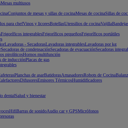
s
Mesas multiusos
cina
Conjuntos de mesas y sillas de cocina
Mesas de cocina
Sillas de coc
los para chef
Vinos y licores
Botellas
Utensilios de cocina
Vajilla
Bandeja
s
Frigoríficos integrables
Frigoríficos pequeños
Frigoríficos portátiles
es
ior
Lavadoras - Secadoras
Lavadoras integrables
Lavadoras por kg
r
Secadoras de condensación
Secadoras de evacuación
Secadoras integra
s pirolíticos
Hornos multifunción
s de inducción
Placas de gas
ntegrables
afeteras
Planchas de asar
Batidoras
Amasadores
Robots de Cocina
Balanz
alefactores
Difusores
Emisores Térmicos
Humidificadores
o dental
Salud y bienestar
voces
Hifi
Barras de sonido
Audio car y GPS
Micrófonos
presoras