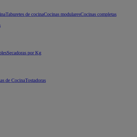
ina
Taburetes de cocina
Cocinas modulares
Cocinas completas
s
bles
Secadoras por Kg
as de Cocina
Tostadoras