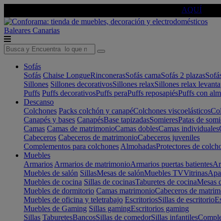
🔵Cambia tu electro con
-10% EXTRA
de descuento ☑️
AQUÍ
Baleares
Canarias
Sofás
Sofás
Chaise Longue
Rinconeras
Sofás cama
Sofás 2 plazas
Sofá
Sillones
Sillones decorativos
Sillones relax
Sillones relax levant
Puffs
Puffs decorativos
Puffs pera
Puffs reposapiés
Puffs con al
Descanso
Colchones
Packs colchón y canapé
Colchones viscoelásticos
Col
Canapés y bases
Canapés
Base tapizadas
Somieres
Patas de somi
Camas
Camas de matrimonio
Camas dobles
Camas individuales
Cabeceros
Cabeceros de matrimonio
Cabeceros juveniles
Complementos para colchones
Almohadas
Protectores de colch
Muebles
Armarios
Armarios de matrimonio
Armarios puertas batientes
Ar
Muebles de salón
Sillas
Mesas de salón
Muebles TV
Vitrinas
Apa
Muebles de cocina
Sillas de cocinas
Taburetes de cocina
Mesas d
Muebles de dormitorio
Camas matrimonio
Cabeceros de matrim
Muebles de oficina y teletrabajo
Escritorios
Sillas de escritorio
Es
Muebles de Gaming
Sillas gaming
Escritorios gaming
Sillas
Taburetes
Bancos
Sillas de comedor
Sillas infantiles
Complem