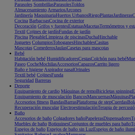
Parasoles
Sombrillas
Parasoles
Toldos
Almacenamiento
Armarios
Arcones
Jardinería
Maquinaria
Huertos Urbanos
Riego
Plantas
Jardineras
C
Cocina
Barbacoas
Cocina de exterior
Decoración
Grifos y fuentes
Estatuas
Macetas
Termómetros y est
Textil
Cojines de jardín
Fundas de jardín
Piscina
Plegable
Limpieza de piscinas
Ducha
Hinchable
Juguetes
Columpios
Toboganes
Hinchables
Casitas
Mascotas
Comederos
Jaulas
Casetas para mascotas
Bebé
Habitación bebé
Humidificadores
Cestas
Colchón para bebé
Mueb
Paseo
Coche
Mochilas
Accesorios
Capazos
Carrito ligero
Baño e higiene
Aspirador nasal
Orinales
Textil bebé
Cojines
Funda
Seguridad
Barreras
Deporte
Equipamiento de cardio
Máquinas de remo
Bicicletas spinning
E
Equipamiento de musculación
Bancos
Mancuernas
Máquinas
Pla
Accesorios fitness
Bandas
Barras
Plataforma de step
Cuerdas
Bola
Recuperación muscular
Electroestimulación
Terapia de percusi
Baño
Accesorios de baño
Colgadores baño
Papeleras
Dispensadores
To
Muebles de baño
Botiquines
Conjuntos de muebles para baño
To
Espejos de baño
Espejos de baño sin Luz
Espejos de baño ilum
Sanitarios
Bañeras
Lavabos
Mamparas