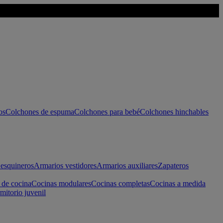
os
Colchones de espuma
Colchones para bebé
Colchones hinchables
esquineros
Armarios vestidores
Armarios auxiliares
Zapateros
 de cocina
Cocinas modulares
Cocinas completas
Cocinas a medida
mitorio juvenil