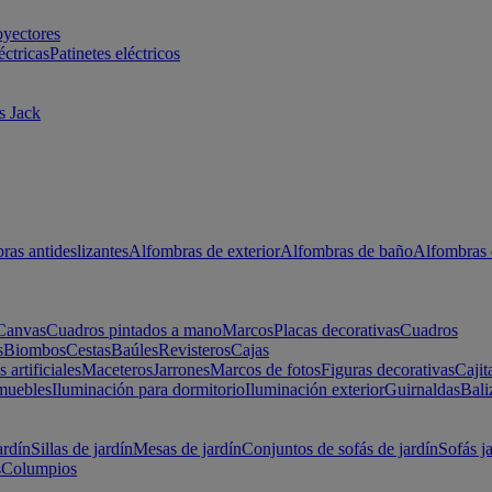
oyectores
éctricas
Patinetes eléctricos
s Jack
ras antideslizantes
Alfombras de exterior
Alfombras de baño
Alfombras 
Canvas
Cuadros pintados a mano
Marcos
Placas decorativas
Cuadros
s
Biombos
Cestas
Baúles
Revisteros
Cajas
s artificiales
Maceteros
Jarrones
Marcos de fotos
Figuras decorativas
Cajit
muebles
Iluminación para dormitorio
Iluminación exterior
Guirnaldas
Bali
ardín
Sillas de jardín
Mesas de jardín
Conjuntos de sofás de jardín
Sofás j
s
Columpios