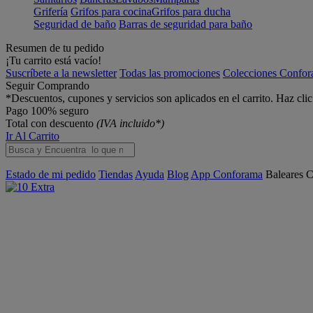
Grifería
Grifos para cocina
Grifos para ducha
Seguridad de baño
Barras de seguridad para baño
Resumen de tu pedido
¡Tu carrito está vacío!
Suscríbete a la newsletter
Todas las promociones
Colecciones Confo
Seguir Comprando
*Descuentos, cupones y servicios son aplicados en el carrito. Haz cli
Pago 100% seguro
Total con descuento
(IVA incluido*)
Ir Al Carrito
Estado de mi pedido
Tiendas
Ayuda
Blog
App Conforama
Baleares
C