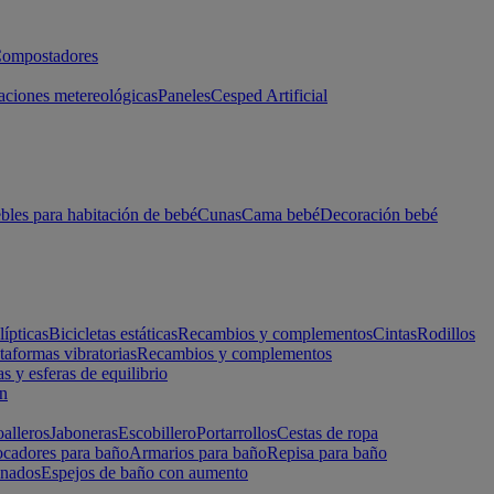
ompostadores
aciones metereológicas
Paneles
Cesped Artificial
les para habitación de bebé
Cunas
Cama bebé
Decoración bebé
lípticas
Bicicletas estáticas
Recambios y complementos
Cintas
Rodillos
taformas vibratorias
Recambios y complementos
s y esferas de equilibrio
ón
alleros
Jaboneras
Escobillero
Portarrollos
Cestas de ropa
cadores para baño
Armarios para baño
Repisa para baño
inados
Espejos de baño con aumento