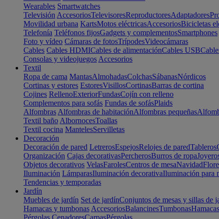
Wearables
Smartwatches
Televisión
Accesorios
Televisores
Reproductores
Adaptadores
Pr
Movilidad urbana
Karts
Motos eléctricas
Accesorios
Bicicletas el
Telefonía
Teléfonos fijos
Gadgets y complementos
Smartphones
Foto y vídeo
Cámaras de fotos
Trípodes
Videocámaras
Cables
Cables HDMI
Cables de alimentación
Cables USB
Cable
Consolas y videojuegos
Accesorios
Textil
Ropa de cama
Mantas
Almohadas
Colchas
Sábanas
Nórdicos
Cortinas y estores
Estores
Visillos
Cortinas
Barras de cortina
Cojines
Relleno
Exterior
Fundas
Cojín con relleno
Complementos para sofás
Fundas de sofás
Plaids
Alfombras
Alfombras de habitación
Alfombras pequeñas
Alfomb
Textil baño
Albornoces
Toallas
Textil cocina
Manteles
Servilletas
Decoración
Decoración de pared
Letreros
Espejos
Relojes de pared
Tableros
Organización
Cajas decorativas
Percheros
Burros de ropa
Joyero
Objetos decorativos
Velas
Faroles
Centros de mesa
Navidad
Flore
Iluminación
Lámparas
Iluminación decorativa
Iluminación para 
Tendencias y temporadas
Jardín
Muebles de jardín
Set de jardín
Conjuntos de mesas y sillas de j
Hamacas y tumbonas
Accesorios
Balancines
Tumbonas
Hamaca
Pérgolas
Cenadores
Carpas
Pérgolas