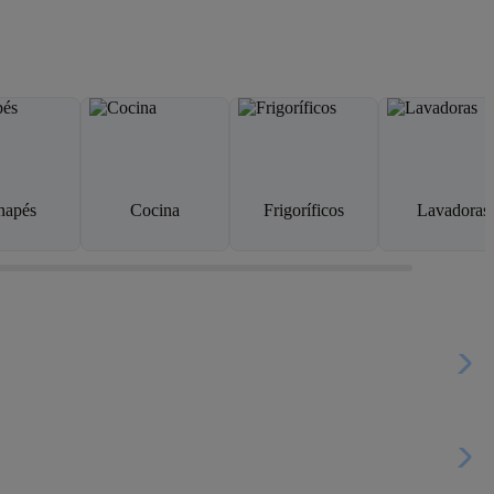
napés
Cocina
Frigoríficos
Lavadoras