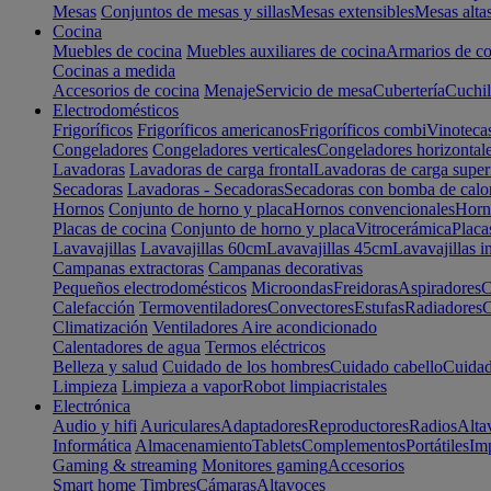
Mesas
Conjuntos de mesas y sillas
Mesas extensibles
Mesas alta
Cocina
Muebles de cocina
Muebles auxiliares de cocina
Armarios de co
Cocinas a medida
Accesorios de cocina
Menaje
Servicio de mesa
Cubertería
Cuchil
Electrodomésticos
Frigoríficos
Frigoríficos americanos
Frigoríficos combi
Vinoteca
Congeladores
Congeladores verticales
Congeladores horizontal
Lavadoras
Lavadoras de carga frontal
Lavadoras de carga super
Secadoras
Lavadoras - Secadoras
Secadoras con bomba de calo
Hornos
Conjunto de horno y placa
Hornos convencionales
Horno
Placas de cocina
Conjunto de horno y placa
Vitrocerámica
Placa
Lavavajillas
Lavavajillas 60cm
Lavavajillas 45cm
Lavavajillas i
Campanas extractoras
Campanas decorativas
Pequeños electrodomésticos
Microondas
Freidoras
Aspiradores
C
Calefacción
Termoventiladores
Convectores
Estufas
Radiadores
C
Climatización
Ventiladores
Aire acondicionado
Calentadores de agua
Termos eléctricos
Belleza y salud
Cuidado de los hombres
Cuidado cabello
Cuidad
Limpieza
Limpieza a vapor
Robot limpiacristales
Electrónica
Audio y hifi
Auriculares
Adaptadores
Reproductores
Radios
Alta
Informática
Almacenamiento
Tablets
Complementos
Portátiles
Im
Gaming & streaming
Monitores gaming
Accesorios
Smart home
Timbres
Cámaras
Altavoces