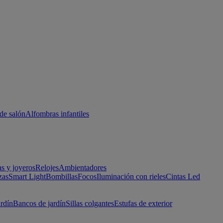
de salón
Alfombras infantiles
as y joyeros
Relojes
Ambientadores
zas
Smart Light
Bombillas
Focos
Iluminación con rieles
Cintas Led
ardín
Bancos de jardín
Sillas colgantes
Estufas de exterior