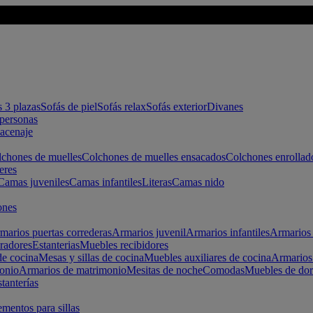
s 3 plazas
Sofás de piel
Sofás relax
Sofás exterior
Divanes
apersonas
macenaje
chones de muelles
Colchones de muelles ensacados
Colchones enrollad
eres
Camas juveniles
Camas infantiles
Literas
Camas nido
ones
marios puertas correderas
Armarios juvenil
Armarios infantiles
Armarios 
radores
Estanterias
Muebles recibidores
e cocina
Mesas y sillas de cocina
Muebles auxiliares de cocina
Armarios
onio
Armarios de matrimonio
Mesitas de noche
Comodas
Muebles de dor
tanterías
entos para sillas