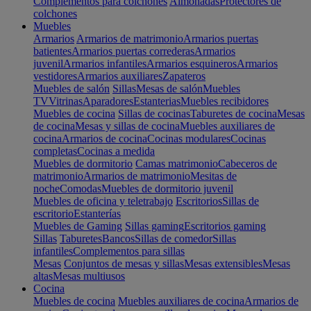
Complementos para colchones
Almohadas
Protectores de
colchones
Muebles
Armarios
Armarios de matrimonio
Armarios puertas
batientes
Armarios puertas correderas
Armarios
juvenil
Armarios infantiles
Armarios esquineros
Armarios
vestidores
Armarios auxiliares
Zapateros
Muebles de salón
Sillas
Mesas de salón
Muebles
TV
Vitrinas
Aparadores
Estanterias
Muebles recibidores
Muebles de cocina
Sillas de cocinas
Taburetes de cocina
Mesas
de cocina
Mesas y sillas de cocina
Muebles auxiliares de
cocina
Armarios de cocina
Cocinas modulares
Cocinas
completas
Cocinas a medida
Muebles de dormitorio
Camas matrimonio
Cabeceros de
matrimonio
Armarios de matrimonio
Mesitas de
noche
Comodas
Muebles de dormitorio juvenil
Muebles de oficina y teletrabajo
Escritorios
Sillas de
escritorio
Estanterías
Muebles de Gaming
Sillas gaming
Escritorios gaming
Sillas
Taburetes
Bancos
Sillas de comedor
Sillas
infantiles
Complementos para sillas
Mesas
Conjuntos de mesas y sillas
Mesas extensibles
Mesas
altas
Mesas multiusos
Cocina
Muebles de cocina
Muebles auxiliares de cocina
Armarios de