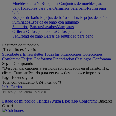
Muebles de baño
Botiquines
Conjuntos de muebles para
baño
Tocadores para baño
Armarios para baño
Repisa para
baño
Espejos de baño
Espejos de baño sin Luz
Espejos de baño
iluminados
Espejos de baño con aumento
Sanitarios
Bañeras
Lavabos
Mamparas
Grifería
Grifos para cocina
Grifos para ducha
Seguridad de baño
Barras de seguridad para baño
Resumen de tu pedido
¡Tu carrito está vacío!
Suscríbete a la newsletter
Todas las promociones
Colecciones
Conforama
Tarjeta Conforama
Financiación
Catálogos Conforama
Seguir Comprando
*Descuentos, cupones y servicios son aplicados en el carrito. Haz
clic en Tramitar Pedido para ver estos descuentos e importes
Pago 100% seguro
Total con descuento
(IVA incluido*)
Ir Al Carrito
Estado de mi pedido
Tiendas
Ayuda
Blog
App Conforama
Baleares
Canarias