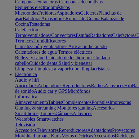
Campanas extractoras
Campanas decorativas
Pequeños electrodomésticos
Microondas
Freidoras
Aspiradores
Cafeteras
Planchas de
asar
Batidoras
Amasadores
Robots de Cocina
Balanzas de
Cocina
Tostadoras
Calefacción
Termoventiladores
Convectores
Estufas
Radiadores
Calefactores
D
Térmicos
Humidificadores
Climatización
Ventiladores
Aire acondicionado
Calentadores de agua
Termos eléctricos
Belleza y salud
Cuidado de los hombres
Cuidado
cabello
Cuidado dental
Salud y bienestar
Limpieza
Limpieza a vapor
Robot limpiacristales
Electrónica
Audio y hifi
Auriculares
Adaptadores
Reproductores
Radios
Altavoces
Hifi
Bar
de sonido
Audio car y GPS
Micrófonos
Informática
Almacenamiento
Tablets
Complementos
Portátiles
Impresoras
Gaming & streaming
Monitores gaming
Accesorios
Smart home
Timbres
Cámaras
Altavoces
Wearables
Smartwatches
Televisión
Accesorios
Televisores
Reproductores
Adaptadores
Proyectores
Movilidad urbana
Karts
Motos eléctricas
Accesorios
Bicicletas