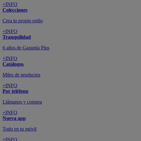
+INFO
Colecciones
Crea tu propio estilo
+INFO
Tranquilidad
6 años de Garantía Plus
+INFO
Catálogos
Miles de productos
+INFO
Por teléfono
Llámanos y compra
+INFO
Nueva app
Todo en tu móvil
+INFO