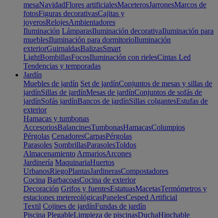
mesa
Navidad
Flores artificiales
Maceteros
Jarrones
Marcos de
fotos
Figuras decorativas
Cajitas y
joyeros
Relojes
Ambientadores
Iluminación
Lámparas
Iluminación decorativa
Iluminación para
muebles
Iluminación para dormitorio
Iluminación
exterior
Guirnaldas
Balizas
Smart
Light
Bombillas
Focos
Iluminación con rieles
Cintas Led
Tendencias y temporadas
Jardín
Muebles de jardín
Set de jardín
Conjuntos de mesas y sillas de
jardín
Sillas de jardín
Mesas de jardín
Conjuntos de sofás de
jardín
Sofás jardín
Bancos de jardín
Sillas colgantes
Estufas de
exterior
Hamacas y tumbonas
Accesorios
Balancines
Tumbonas
Hamacas
Columpios
Pérgolas
Cenadores
Carpas
Pérgolas
Parasoles
Sombrillas
Parasoles
Toldos
Almacenamiento
Armarios
Arcones
Jardinería
Maquinaria
Huertos
Urbanos
Riego
Plantas
Jardineras
Compostadores
Cocina
Barbacoas
Cocina de exterior
Decoración
Grifos y fuentes
Estatuas
Macetas
Termómetros y
estaciones metereológicas
Paneles
Cesped Artificial
Textil
Cojines de jardín
Fundas de jardín
Piscina
Plegable
Limpieza de piscinas
Ducha
Hinchable