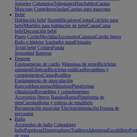
Juguetes
Columpios
Toboganes
Hinchables
Casitas
Mascotas
Comederos
Jaulas
Casetas para mascotas
Bebé
Habitación bebé
Humidificadores
Cestas
Colchón para
bebé
Muebles para habitación de bebé
Cunas
Cama
bebé
Decoración bebé
Paseo
Coche
Mochilas
Accesorios
Capazos
Carrito ligero
Baño e higiene
Aspirador nasal
Orinales
Textil bebé
Cojines
Funda
Seguridad
Barreras
Deporte
Equipamiento de cardio
Máquinas de remo
Bicicletas
spinning
Elípticas
Bicicletas estáticas
Recambios y
complementos
Cintas
Rodillos
Equipamiento de musculación
Bancos
Mancuernas
Máquinas
Plataformas
vibratorias
Recambios y complementos
Accesorios fitness
Bandas
Barras
Plataforma de
step
Cuerdas
Bolas y esferas de equilibrio
Recuperación muscular
Electroestimulación
Terapia de
percusión
Baño
Accesorios de baño
Colgadores
baño
Papeleras
Dispensadores
Toalleros
Jaboneras
Escobillero
Port
de ropa