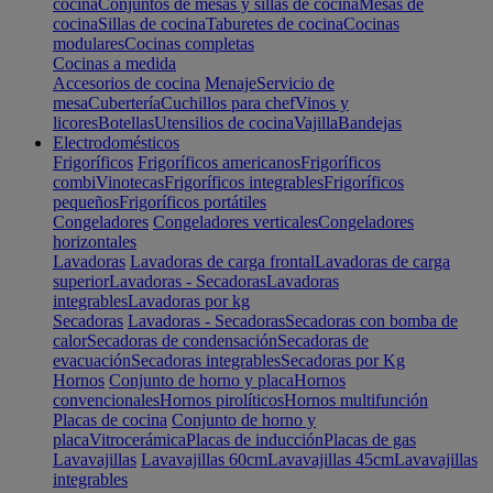
cocina
Conjuntos de mesas y sillas de cocina
Mesas de
cocina
Sillas de cocina
Taburetes de cocina
Cocinas
modulares
Cocinas completas
Cocinas a medida
Accesorios de cocina
Menaje
Servicio de
mesa
Cubertería
Cuchillos para chef
Vinos y
licores
Botellas
Utensilios de cocina
Vajilla
Bandejas
Electrodomésticos
Frigoríficos
Frigoríficos americanos
Frigoríficos
combi
Vinotecas
Frigoríficos integrables
Frigoríficos
pequeños
Frigoríficos portátiles
Congeladores
Congeladores verticales
Congeladores
horizontales
Lavadoras
Lavadoras de carga frontal
Lavadoras de carga
superior
Lavadoras - Secadoras
Lavadoras
integrables
Lavadoras por kg
Secadoras
Lavadoras - Secadoras
Secadoras con bomba de
calor
Secadoras de condensación
Secadoras de
evacuación
Secadoras integrables
Secadoras por Kg
Hornos
Conjunto de horno y placa
Hornos
convencionales
Hornos pirolíticos
Hornos multifunción
Placas de cocina
Conjunto de horno y
placa
Vitrocerámica
Placas de inducción
Placas de gas
Lavavajillas
Lavavajillas 60cm
Lavavajillas 45cm
Lavavajillas
integrables