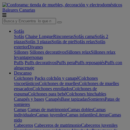
Baleares
Canarias
Sofás
Sofás
Chaise Longue
Rinconeras
Sofás cama
Sofás 2
plazas
Sofás 3 plazas
Sofás de piel
Sofás relax
Sofás
exterior
Divanes
Sillones
Sillones decorativos
Sillones relax
Sillones relax
levantapersonas
Puffs
Puffs decorativos
Puffs pera
Puffs reposapiés
Puffs con
almacenaje
Descanso
Colchones
Packs colchón y canapé
Colchones
viscoelásticos
Colchones de muelles
Colchones de muelles
ensacados
Colchones enrollados
Colchones de
espuma
Colchones para bebé
Colchones hinchables
Canapés y bases
Canapés
Base tapizadas
Somieres
Patas de
somieres
Camas
Camas de matrimonio
Camas dobles
Camas
individuales
Camas juveniles
Camas infantiles
Literas
Camas
nido
Cabeceros
Cabeceros de matrimonio
Cabeceros juveniles