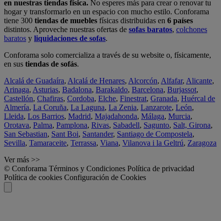
en nuestras tiendas física.
No esperes más para crear o renovar tu
hogar y transformarlo en un espacio con mucho estilo. Conforama
tiene 300
tiendas de muebles
físicas distribuidas en
6 países
distintos. Aproveche nuestras ofertas de
sofas baratos
,
colchones
baratos
y
liquidaciones de sofas
.
Conforama solo comercializa a través de su website o, físicamente,
en sus
tiendas de sofás
.
Alcalá de Guadaíra
,
Alcalá de Henares
,
Alcorcón
,
Alfafar
,
Alicante
,
Arinaga
,
Asturias
,
Badalona
,
Barakaldo
,
Barcelona
,
Burjassot
,
Castellón
,
Chafiras
,
Cordoba
,
Elche
,
Finestrat
,
Granada
,
Huércal de
Almería
,
La Coruña
,
La Laguna
,
La Zenia
,
Lanzarote
,
León
,
Lleida
,
Los Barrios
,
Madrid
,
Majadahonda
,
Málaga
,
Murcia
,
Orotava
,
Palma
,
Pamplona
,
Rivas
,
Sabadell
,
Sagunto
,
Salt, Girona
,
San Sebastian
,
Sant Boi
,
Santander
,
Santiago de Compostela
,
Sevilla
,
Tamaraceite
,
Terrassa
,
Viana
,
Vilanova i la Geltrú
,
Zaragoza
Ver más >>
© Conforama
Términos y Condiciones
Política de privacidad
Política de cookies
Configuración de Cookies