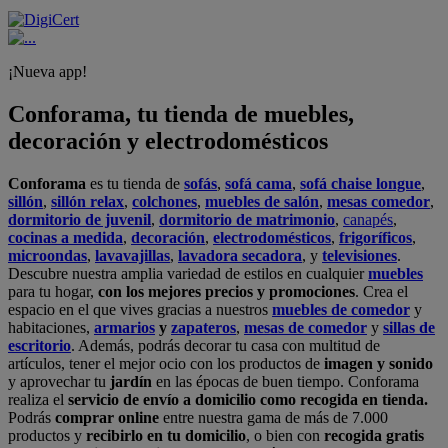
¡Nueva app!
Conforama, tu tienda de muebles,
decoración y electrodomésticos
Conforama
es tu tienda de
sofás
,
sofá cama
,
sofá chaise longue
,
sillón
,
sillón relax
,
colchones
,
muebles de salón
,
mesas comedor
,
dormitorio de juvenil
,
dormitorio de matrimonio
,
canapés
,
cocinas a medida
,
decoración
,
electrodomésticos
,
frigoríficos
,
microondas
,
lavavajillas
,
lavadora secadora
, y
televisiones
.
Descubre nuestra amplia variedad de estilos en cualquier
muebles
para tu hogar,
con los mejores precios y promociones
. Crea el
espacio en el que vives gracias a nuestros
muebles de comedor
y
habitaciones,
armarios
y
zapateros
,
mesas de comedor
y
sillas de
escritorio
. Además, podrás decorar tu casa con multitud de
artículos, tener el mejor ocio con los productos de
imagen y sonido
y aprovechar tu
jardín
en las épocas de buen tiempo. Conforama
realiza el
servicio de envío a domicilio como recogida en tienda.
Podrás
comprar online
entre nuestra gama de más de 7.000
productos y
recibirlo en tu domicilio
, o bien con
recogida gratis