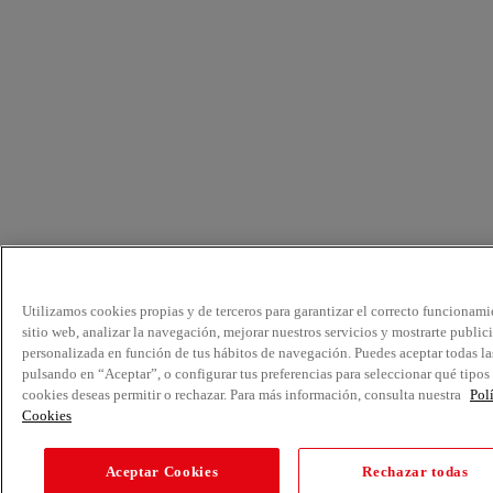
Utilizamos cookies propias y de terceros para garantizar el correcto funcionami
sitio web, analizar la navegación, mejorar nuestros servicios y mostrarte public
personalizada en función de tus hábitos de navegación. Puedes aceptar todas la
pulsando en “Aceptar”, o configurar tus preferencias para seleccionar qué tipos
cookies deseas permitir o rechazar. Para más información, consulta nuestra
Pol
Cookies
Aceptar Cookies
Rechazar todas