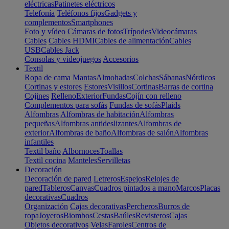
eléctricas
Patinetes eléctricos
Telefonía
Teléfonos fijos
Gadgets y
complementos
Smartphones
Foto y vídeo
Cámaras de fotos
Trípodes
Videocámaras
Cables
Cables HDMI
Cables de alimentación
Cables
USB
Cables Jack
Consolas y videojuegos
Accesorios
Textil
Ropa de cama
Mantas
Almohadas
Colchas
Sábanas
Nórdicos
Cortinas y estores
Estores
Visillos
Cortinas
Barras de cortina
Cojines
Relleno
Exterior
Fundas
Cojín con relleno
Complementos para sofás
Fundas de sofás
Plaids
Alfombras
Alfombras de habitación
Alfombras
pequeñas
Alfombras antideslizantes
Alfombras de
exterior
Alfombras de baño
Alfombras de salón
Alfombras
infantiles
Textil baño
Albornoces
Toallas
Textil cocina
Manteles
Servilletas
Decoración
Decoración de pared
Letreros
Espejos
Relojes de
pared
Tableros
Canvas
Cuadros pintados a mano
Marcos
Placas
decorativas
Cuadros
Organización
Cajas decorativas
Percheros
Burros de
ropa
Joyeros
Biombos
Cestas
Baúles
Revisteros
Cajas
Objetos decorativos
Velas
Faroles
Centros de