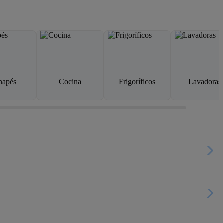
napés
Cocina
Frigoríficos
Lavadoras