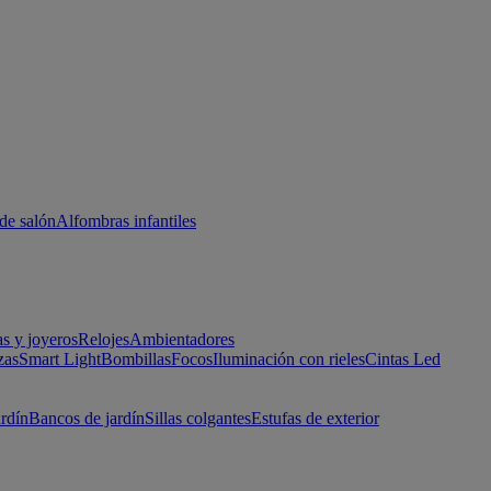
de salón
Alfombras infantiles
as y joyeros
Relojes
Ambientadores
zas
Smart Light
Bombillas
Focos
Iluminación con rieles
Cintas Led
ardín
Bancos de jardín
Sillas colgantes
Estufas de exterior