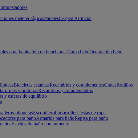
ompostadores
aciones metereológicas
Paneles
Cesped Artificial
les para habitación de bebé
Cunas
Cama bebé
Decoración bebé
lípticas
Bicicletas estáticas
Recambios y complementos
Cintas
Rodillos
taformas vibratorias
Recambios y complementos
s y esferas de equilibrio
ón
alleros
Jaboneras
Escobillero
Portarrollos
Cestas de ropa
cadores para baño
Armarios para baño
Repisa para baño
inados
Espejos de baño con aumento