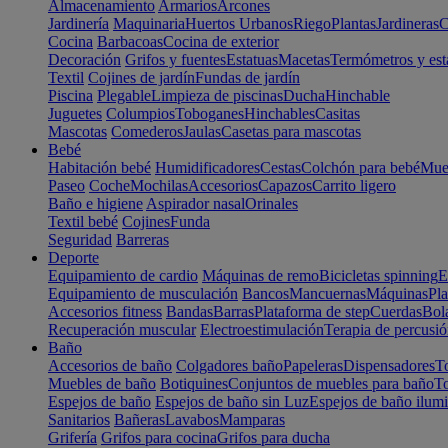
Almacenamiento
Armarios
Arcones
Jardinería
Maquinaria
Huertos Urbanos
Riego
Plantas
Jardineras
C
Cocina
Barbacoas
Cocina de exterior
Decoración
Grifos y fuentes
Estatuas
Macetas
Termómetros y est
Textil
Cojines de jardín
Fundas de jardín
Piscina
Plegable
Limpieza de piscinas
Ducha
Hinchable
Juguetes
Columpios
Toboganes
Hinchables
Casitas
Mascotas
Comederos
Jaulas
Casetas para mascotas
Bebé
Habitación bebé
Humidificadores
Cestas
Colchón para bebé
Mueb
Paseo
Coche
Mochilas
Accesorios
Capazos
Carrito ligero
Baño e higiene
Aspirador nasal
Orinales
Textil bebé
Cojines
Funda
Seguridad
Barreras
Deporte
Equipamiento de cardio
Máquinas de remo
Bicicletas spinning
E
Equipamiento de musculación
Bancos
Mancuernas
Máquinas
Pla
Accesorios fitness
Bandas
Barras
Plataforma de step
Cuerdas
Bola
Recuperación muscular
Electroestimulación
Terapia de percusi
Baño
Accesorios de baño
Colgadores baño
Papeleras
Dispensadores
To
Muebles de baño
Botiquines
Conjuntos de muebles para baño
To
Espejos de baño
Espejos de baño sin Luz
Espejos de baño ilum
Sanitarios
Bañeras
Lavabos
Mamparas
Grifería
Grifos para cocina
Grifos para ducha