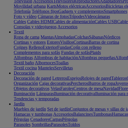
Televisión
Accesorios
Televisores
Reproductores
Adaptadores
Pr
Movilidad urbana
Karts
Motos eléctricas
Accesorios
Bicicletas el
Telefonía
Teléfonos fijos
Gadgets y complementos
Smartphones
Foto y vídeo
Cámaras de fotos
Trípodes
Videocámaras
Cables
Cables HDMI
Cables de alimentación
Cables USB
Cable
Consolas y videojuegos
Accesorios
Textil
Ropa de cama
Mantas
Almohadas
Colchas
Sábanas
Nórdicos
Cortinas y estores
Estores
Visillos
Cortinas
Barras de cortina
Cojines
Relleno
Exterior
Fundas
Cojín con relleno
Complementos para sofás
Fundas de sofás
Plaids
Alfombras
Alfombras de habitación
Alfombras pequeñas
Alfomb
Textil baño
Albornoces
Toallas
Textil cocina
Manteles
Servilletas
Decoración
Decoración de pared
Letreros
Espejos
Relojes de pared
Tableros
Organización
Cajas decorativas
Percheros
Burros de ropa
Joyero
Objetos decorativos
Velas
Faroles
Centros de mesa
Navidad
Flore
Iluminación
Lámparas
Iluminación decorativa
Iluminación para 
Tendencias y temporadas
Jardín
Muebles de jardín
Set de jardín
Conjuntos de mesas y sillas de j
Hamacas y tumbonas
Accesorios
Balancines
Tumbonas
Hamaca
Pérgolas
Cenadores
Carpas
Pérgolas
Parasoles
Sombrillas
Parasoles
Toldos