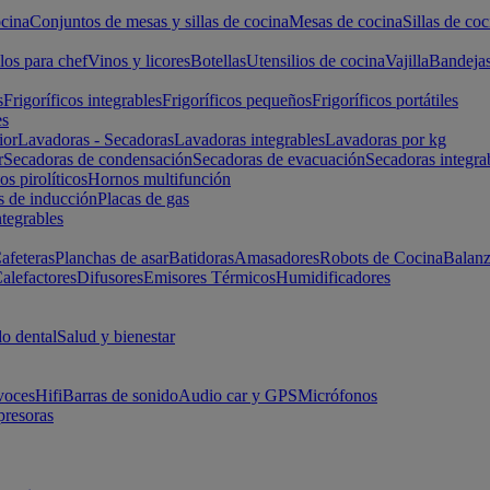
cina
Conjuntos de mesas y sillas de cocina
Mesas de cocina
Sillas de coc
los para chef
Vinos y licores
Botellas
Utensilios de cocina
Vajilla
Bandeja
s
Frigoríficos integrables
Frigoríficos pequeños
Frigoríficos portátiles
es
ior
Lavadoras - Secadoras
Lavadoras integrables
Lavadoras por kg
r
Secadoras de condensación
Secadoras de evacuación
Secadoras integra
s pirolíticos
Hornos multifunción
s de inducción
Placas de gas
ntegrables
afeteras
Planchas de asar
Batidoras
Amasadores
Robots de Cocina
Balanz
alefactores
Difusores
Emisores Térmicos
Humidificadores
o dental
Salud y bienestar
voces
Hifi
Barras de sonido
Audio car y GPS
Micrófonos
presoras