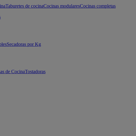
ina
Taburetes de cocina
Cocinas modulares
Cocinas completas
s
bles
Secadoras por Kg
as de Cocina
Tostadoras