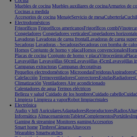
Cocina
Muebles de cocina
Muebles auxiliares de cocina
Armarios de co
Cocinas a medida
Accesorios de cocina
Menaje
Servicio de mesa
Cubertería
Cuchil
Electrodomésticos
Frigoríficos
Frigoríficos americanos
Frigoríficos combi
Vinoteca
Congeladores
Congeladores verticales
Congeladores horizontal
Lavadoras
Lavadoras de carga frontal
Lavadoras de carga super
Secadoras
Lavadoras - Secadoras
Secadoras con bomba de calo
Hornos
Conjunto de horno y placa
Hornos convencionales
Horno
Placas de cocina
Conjunto de horno y placa
Vitrocerámica
Placa
Lavavajillas
Lavavajillas 60cm
Lavavajillas 45cm
Lavavajillas i
Campanas extractoras
Campanas decorativas
Pequeños electrodomésticos
Microondas
Freidoras
Aspiradores
C
Calefacción
Termoventiladores
Convectores
Estufas
Radiadores
C
Climatización
Ventiladores
Aire acondicionado
Calentadores de agua
Termos eléctricos
Belleza y salud
Cuidado de los hombres
Cuidado cabello
Cuidad
Limpieza
Limpieza a vapor
Robot limpiacristales
Electrónica
Audio y hifi
Auriculares
Adaptadores
Reproductores
Radios
Alta
Informática
Almacenamiento
Tablets
Complementos
Portátiles
Im
Gaming & streaming
Monitores gaming
Accesorios
Smart home
Timbres
Cámaras
Altavoces
Wearables
Smartwatches