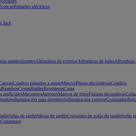
oyectores
éctricas
Patinetes eléctricos
s Jack
ras antideslizantes
Alfombras de exterior
Alfombras de baño
Alfombras 
Canvas
Cuadros pintados a mano
Marcos
Placas decorativas
Cuadros
s
Biombos
Cestas
Baúles
Revisteros
Cajas
s artificiales
Maceteros
Jarrones
Marcos de fotos
Figuras decorativas
Cajit
muebles
Iluminación para dormitorio
Iluminación exterior
Guirnaldas
Bali
ardín
Sillas de jardín
Mesas de jardín
Conjuntos de sofás de jardín
Sofás j
s
Columpios