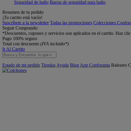
Seguridad de baño
Barras de seguridad para baño
Resumen de tu pedido
¡Tu carrito está vacío!
Suscríbete a la newsletter
Todas las promociones
Colecciones Confo
Seguir Comprando
*Descuentos, cupones y servicios son aplicados en el carrito. Haz cli
Pago 100% seguro
Total con descuento
(IVA incluido*)
Ir Al Carrito
Estado de mi pedido
Tiendas
Ayuda
Blog
App Conforama
Baleares
C