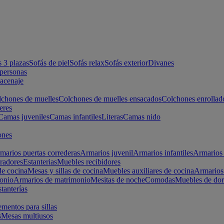
s 3 plazas
Sofás de piel
Sofás relax
Sofás exterior
Divanes
apersonas
macenaje
chones de muelles
Colchones de muelles ensacados
Colchones enrollad
eres
Camas juveniles
Camas infantiles
Literas
Camas nido
ones
marios puertas correderas
Armarios juvenil
Armarios infantiles
Armarios 
radores
Estanterias
Muebles recibidores
e cocina
Mesas y sillas de cocina
Muebles auxiliares de cocina
Armarios
onio
Armarios de matrimonio
Mesitas de noche
Comodas
Muebles de dor
tanterías
entos para sillas
s
Mesas multiusos