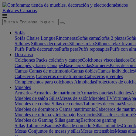
Baleares
Canarias
Sofás
Sofás
Chaise Longue
Rinconeras
Sofás cama
Sofás 2 plazas
Sofá
Sillones
Sillones decorativos
Sillones relax
Sillones relax levant
Puffs
Puffs decorativos
Puffs pera
Puffs reposapiés
Puffs con al
Descanso
Colchones
Packs colchón y canapé
Colchones viscoelásticos
Col
Canapés y bases
Canapés
Base tapizadas
Somieres
Patas de somi
Camas
Camas de matrimonio
Camas dobles
Camas individuales
Cabeceros
Cabeceros de matrimonio
Cabeceros juveniles
Complementos para colchones
Almohadas
Protectores de colch
Muebles
Armarios
Armarios de matrimonio
Armarios puertas batientes
Ar
Muebles de salón
Sillas
Mesas de salón
Muebles TV
Vitrinas
Apa
Muebles de cocina
Sillas de cocinas
Taburetes de cocina
Mesas d
Muebles de dormitorio
Camas matrimonio
Cabeceros de matrim
Muebles de oficina y teletrabajo
Escritorios
Sillas de escritorio
Es
Muebles de Gaming
Sillas gaming
Escritorios gaming
Sillas
Taburetes
Bancos
Sillas de comedor
Sillas infantiles
Complem
Mesas
Conjuntos de mesas y sillas
Mesas extensibles
Mesas alta