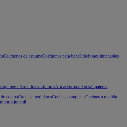
os
Colchones de espuma
Colchones para bebé
Colchones hinchables
esquineros
Armarios vestidores
Armarios auxiliares
Zapateros
 de cocina
Cocinas modulares
Cocinas completas
Cocinas a medida
mitorio juvenil