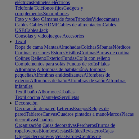
eléctricas
Patinetes eléctricos
Telefonía
Teléfonos fijos
Gadgets y
complementos
Smartphones
Foto y vídeo
Cámaras de fotos
Trípodes
Videocámaras
Cables
Cables HDMI
Cables de alimentación
Cables
USB
Cables Jack
Consolas y videojuegos
Accesorios
Textil
Ropa de cama
Mantas
Almohadas
Colchas
Sábanas
Nórdicos
Cortinas y estores
Estores
Visillos
Cortinas
Barras de cortina
Cojines
Relleno
Exterior
Fundas
Cojín con relleno
Complementos para sofás
Fundas de sofás
Plaids
Alfombras
Alfombras de habitación
Alfombras
pequeñas
Alfombras antideslizantes
Alfombras de
exterior
Alfombras de baño
Alfombras de salón
Alfombras
infantiles
Textil baño
Albornoces
Toallas
Textil cocina
Manteles
Servilletas
Decoración
Decoración de pared
Letreros
Espejos
Relojes de
pared
Tableros
Canvas
Cuadros pintados a mano
Marcos
Placas
decorativas
Cuadros
Organización
Cajas decorativas
Percheros
Burros de
ropa
Joyeros
Biombos
Cestas
Baúles
Revisteros
Cajas
Objetos decorativos
Velas
Faroles
Centros de