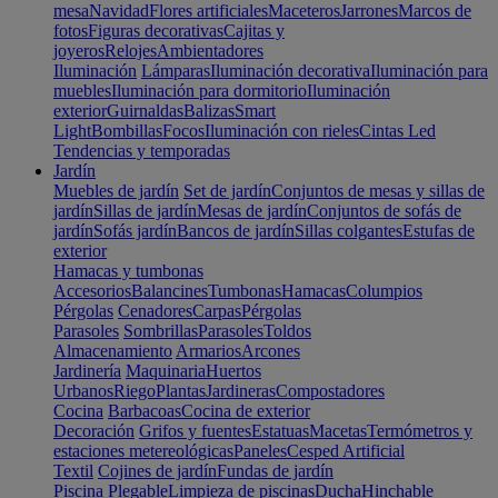
mesa
Navidad
Flores artificiales
Maceteros
Jarrones
Marcos de
fotos
Figuras decorativas
Cajitas y
joyeros
Relojes
Ambientadores
Iluminación
Lámparas
Iluminación decorativa
Iluminación para
muebles
Iluminación para dormitorio
Iluminación
exterior
Guirnaldas
Balizas
Smart
Light
Bombillas
Focos
Iluminación con rieles
Cintas Led
Tendencias y temporadas
Jardín
Muebles de jardín
Set de jardín
Conjuntos de mesas y sillas de
jardín
Sillas de jardín
Mesas de jardín
Conjuntos de sofás de
jardín
Sofás jardín
Bancos de jardín
Sillas colgantes
Estufas de
exterior
Hamacas y tumbonas
Accesorios
Balancines
Tumbonas
Hamacas
Columpios
Pérgolas
Cenadores
Carpas
Pérgolas
Parasoles
Sombrillas
Parasoles
Toldos
Almacenamiento
Armarios
Arcones
Jardinería
Maquinaria
Huertos
Urbanos
Riego
Plantas
Jardineras
Compostadores
Cocina
Barbacoas
Cocina de exterior
Decoración
Grifos y fuentes
Estatuas
Macetas
Termómetros y
estaciones metereológicas
Paneles
Cesped Artificial
Textil
Cojines de jardín
Fundas de jardín
Piscina
Plegable
Limpieza de piscinas
Ducha
Hinchable