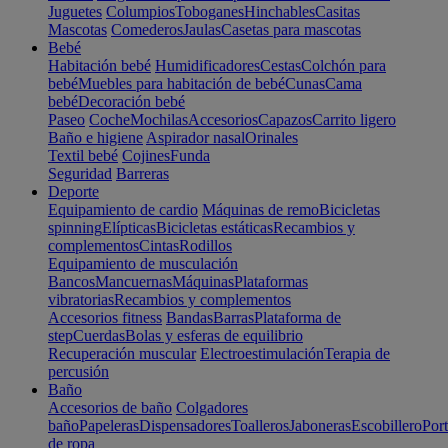
Juguetes
Columpios
Toboganes
Hinchables
Casitas
Mascotas
Comederos
Jaulas
Casetas para mascotas
Bebé
Habitación bebé
Humidificadores
Cestas
Colchón para
bebé
Muebles para habitación de bebé
Cunas
Cama
bebé
Decoración bebé
Paseo
Coche
Mochilas
Accesorios
Capazos
Carrito ligero
Baño e higiene
Aspirador nasal
Orinales
Textil bebé
Cojines
Funda
Seguridad
Barreras
Deporte
Equipamiento de cardio
Máquinas de remo
Bicicletas
spinning
Elípticas
Bicicletas estáticas
Recambios y
complementos
Cintas
Rodillos
Equipamiento de musculación
Bancos
Mancuernas
Máquinas
Plataformas
vibratorias
Recambios y complementos
Accesorios fitness
Bandas
Barras
Plataforma de
step
Cuerdas
Bolas y esferas de equilibrio
Recuperación muscular
Electroestimulación
Terapia de
percusión
Baño
Accesorios de baño
Colgadores
baño
Papeleras
Dispensadores
Toalleros
Jaboneras
Escobillero
Port
de ropa