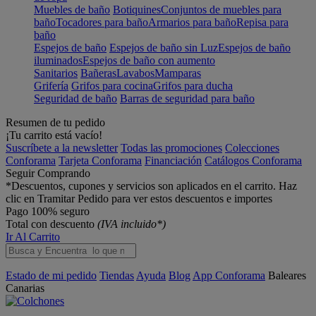
Muebles de baño
Botiquines
Conjuntos de muebles para
baño
Tocadores para baño
Armarios para baño
Repisa para
baño
Espejos de baño
Espejos de baño sin Luz
Espejos de baño
iluminados
Espejos de baño con aumento
Sanitarios
Bañeras
Lavabos
Mamparas
Grifería
Grifos para cocina
Grifos para ducha
Seguridad de baño
Barras de seguridad para baño
Resumen de tu pedido
¡Tu carrito está vacío!
Suscríbete a la newsletter
Todas las promociones
Colecciones
Conforama
Tarjeta Conforama
Financiación
Catálogos Conforama
Seguir Comprando
*Descuentos, cupones y servicios son aplicados en el carrito. Haz
clic en Tramitar Pedido para ver estos descuentos e importes
Pago 100% seguro
Total con descuento
(IVA incluido*)
Ir Al Carrito
Estado de mi pedido
Tiendas
Ayuda
Blog
App Conforama
Baleares
Canarias