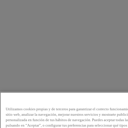
Utilizamos cookies propias y de terceros para garantizar el correcto funcionami
sitio web, analizar la navegación, mejorar nuestros servicios y mostrarte public
personalizada en función de tus hábitos de navegación. Puedes aceptar todas la
pulsando en “Aceptar”, o configurar tus preferencias para seleccionar qué tipos