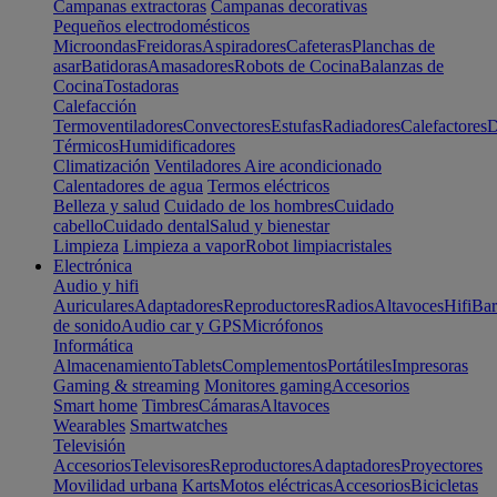
Campanas extractoras
Campanas decorativas
Pequeños electrodomésticos
Microondas
Freidoras
Aspiradores
Cafeteras
Planchas de
asar
Batidoras
Amasadores
Robots de Cocina
Balanzas de
Cocina
Tostadoras
Calefacción
Termoventiladores
Convectores
Estufas
Radiadores
Calefactores
D
Térmicos
Humidificadores
Climatización
Ventiladores
Aire acondicionado
Calentadores de agua
Termos eléctricos
Belleza y salud
Cuidado de los hombres
Cuidado
cabello
Cuidado dental
Salud y bienestar
Limpieza
Limpieza a vapor
Robot limpiacristales
Electrónica
Audio y hifi
Auriculares
Adaptadores
Reproductores
Radios
Altavoces
Hifi
Bar
de sonido
Audio car y GPS
Micrófonos
Informática
Almacenamiento
Tablets
Complementos
Portátiles
Impresoras
Gaming & streaming
Monitores gaming
Accesorios
Smart home
Timbres
Cámaras
Altavoces
Wearables
Smartwatches
Televisión
Accesorios
Televisores
Reproductores
Adaptadores
Proyectores
Movilidad urbana
Karts
Motos eléctricas
Accesorios
Bicicletas