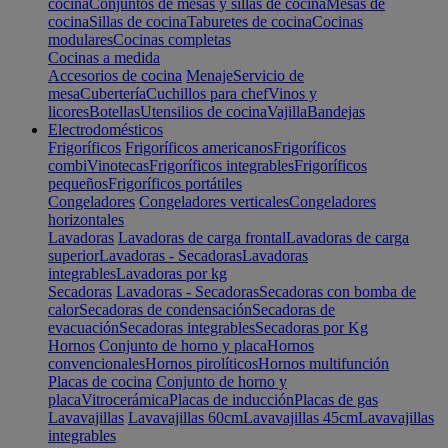
cocina
Conjuntos de mesas y sillas de cocina
Mesas de
cocina
Sillas de cocina
Taburetes de cocina
Cocinas
modulares
Cocinas completas
Cocinas a medida
Accesorios de cocina
Menaje
Servicio de
mesa
Cubertería
Cuchillos para chef
Vinos y
licores
Botellas
Utensilios de cocina
Vajilla
Bandejas
Electrodomésticos
Frigoríficos
Frigoríficos americanos
Frigoríficos
combi
Vinotecas
Frigoríficos integrables
Frigoríficos
pequeños
Frigoríficos portátiles
Congeladores
Congeladores verticales
Congeladores
horizontales
Lavadoras
Lavadoras de carga frontal
Lavadoras de carga
superior
Lavadoras - Secadoras
Lavadoras
integrables
Lavadoras por kg
Secadoras
Lavadoras - Secadoras
Secadoras con bomba de
calor
Secadoras de condensación
Secadoras de
evacuación
Secadoras integrables
Secadoras por Kg
Hornos
Conjunto de horno y placa
Hornos
convencionales
Hornos pirolíticos
Hornos multifunción
Placas de cocina
Conjunto de horno y
placa
Vitrocerámica
Placas de inducción
Placas de gas
Lavavajillas
Lavavajillas 60cm
Lavavajillas 45cm
Lavavajillas
integrables