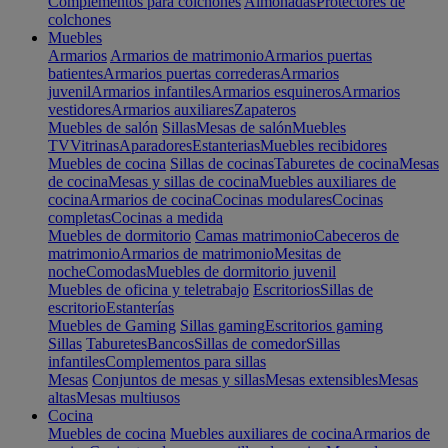
Complementos para colchones
Almohadas
Protectores de
colchones
Muebles
Armarios
Armarios de matrimonio
Armarios puertas
batientes
Armarios puertas correderas
Armarios
juvenil
Armarios infantiles
Armarios esquineros
Armarios
vestidores
Armarios auxiliares
Zapateros
Muebles de salón
Sillas
Mesas de salón
Muebles
TV
Vitrinas
Aparadores
Estanterias
Muebles recibidores
Muebles de cocina
Sillas de cocinas
Taburetes de cocina
Mesas
de cocina
Mesas y sillas de cocina
Muebles auxiliares de
cocina
Armarios de cocina
Cocinas modulares
Cocinas
completas
Cocinas a medida
Muebles de dormitorio
Camas matrimonio
Cabeceros de
matrimonio
Armarios de matrimonio
Mesitas de
noche
Comodas
Muebles de dormitorio juvenil
Muebles de oficina y teletrabajo
Escritorios
Sillas de
escritorio
Estanterías
Muebles de Gaming
Sillas gaming
Escritorios gaming
Sillas
Taburetes
Bancos
Sillas de comedor
Sillas
infantiles
Complementos para sillas
Mesas
Conjuntos de mesas y sillas
Mesas extensibles
Mesas
altas
Mesas multiusos
Cocina
Muebles de cocina
Muebles auxiliares de cocina
Armarios de