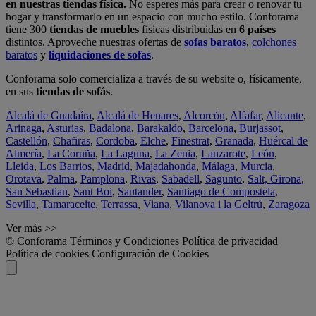
en nuestras tiendas física.
No esperes más para crear o renovar tu
hogar y transformarlo en un espacio con mucho estilo. Conforama
tiene 300
tiendas de muebles
físicas distribuidas en
6 países
distintos. Aproveche nuestras ofertas de
sofas baratos
,
colchones
baratos
y
liquidaciones de sofas
.
Conforama solo comercializa a través de su website o, físicamente,
en sus
tiendas de sofás
.
Alcalá de Guadaíra
,
Alcalá de Henares
,
Alcorcón
,
Alfafar
,
Alicante
,
Arinaga
,
Asturias
,
Badalona
,
Barakaldo
,
Barcelona
,
Burjassot
,
Castellón
,
Chafiras
,
Cordoba
,
Elche
,
Finestrat
,
Granada
,
Huércal de
Almería
,
La Coruña
,
La Laguna
,
La Zenia
,
Lanzarote
,
León
,
Lleida
,
Los Barrios
,
Madrid
,
Majadahonda
,
Málaga
,
Murcia
,
Orotava
,
Palma
,
Pamplona
,
Rivas
,
Sabadell
,
Sagunto
,
Salt, Girona
,
San Sebastian
,
Sant Boi
,
Santander
,
Santiago de Compostela
,
Sevilla
,
Tamaraceite
,
Terrassa
,
Viana
,
Vilanova i la Geltrú
,
Zaragoza
Ver más >>
© Conforama
Términos y Condiciones
Política de privacidad
Política de cookies
Configuración de Cookies