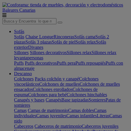
Baleares
Canarias
Sofás
Sofás
Chaise Longue
Rinconeras
Sofás cama
Sofás 2
plazas
Sofás 3 plazas
Sofás de piel
Sofás relax
Sofás
exterior
Divanes
Sillones
Sillones decorativos
Sillones relax
Sillones relax
levantapersonas
Puffs
Puffs decorativos
Puffs pera
Puffs reposapiés
Puffs con
almacenaje
Descanso
Colchones
Packs colchón y canapé
Colchones
viscoelásticos
Colchones de muelles
Colchones de muelles
ensacados
Colchones enrollados
Colchones de
espuma
Colchones para bebé
Colchones hinchables
Canapés y bases
Canapés
Base tapizadas
Somieres
Patas de
somieres
Camas
Camas de matrimonio
Camas dobles
Camas
individuales
Camas juveniles
Camas infantiles
Literas
Camas
nido
Cabeceros
Cabeceros de matrimonio
Cabeceros juveniles