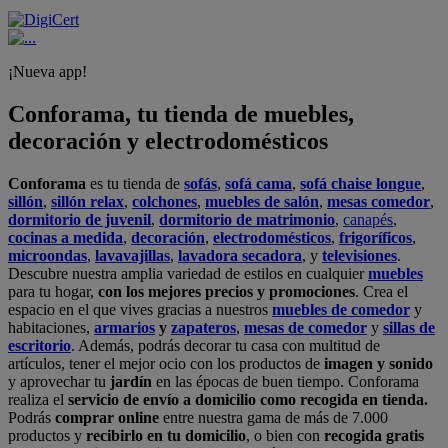
¡Nueva app!
Conforama, tu tienda de muebles,
decoración y electrodomésticos
Conforama
es tu tienda de
sofás
,
sofá cama
,
sofá chaise longue
,
sillón
,
sillón relax
,
colchones
,
muebles de salón
,
mesas comedor
,
dormitorio de juvenil
,
dormitorio de matrimonio
,
canapés
,
cocinas a medida
,
decoración
,
electrodomésticos
,
frigoríficos
,
microondas
,
lavavajillas
,
lavadora secadora
, y
televisiones
.
Descubre nuestra amplia variedad de estilos en cualquier
muebles
para tu hogar,
con los mejores precios y promociones
. Crea el
espacio en el que vives gracias a nuestros
muebles de comedor
y
habitaciones,
armarios
y
zapateros
,
mesas de comedor
y
sillas de
escritorio
. Además, podrás decorar tu casa con multitud de
artículos, tener el mejor ocio con los productos de
imagen y sonido
y aprovechar tu
jardín
en las épocas de buen tiempo. Conforama
realiza el
servicio de envío a domicilio como recogida en tienda.
Podrás
comprar online
entre nuestra gama de más de 7.000
productos y
recibirlo en tu domicilio
, o bien con
recogida gratis