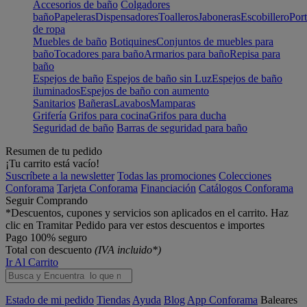
Accesorios de baño
Colgadores
baño
Papeleras
Dispensadores
Toalleros
Jaboneras
Escobillero
Port
de ropa
Muebles de baño
Botiquines
Conjuntos de muebles para
baño
Tocadores para baño
Armarios para baño
Repisa para
baño
Espejos de baño
Espejos de baño sin Luz
Espejos de baño
iluminados
Espejos de baño con aumento
Sanitarios
Bañeras
Lavabos
Mamparas
Grifería
Grifos para cocina
Grifos para ducha
Seguridad de baño
Barras de seguridad para baño
Resumen de tu pedido
¡Tu carrito está vacío!
Suscríbete a la newsletter
Todas las promociones
Colecciones
Conforama
Tarjeta Conforama
Financiación
Catálogos Conforama
Seguir Comprando
*Descuentos, cupones y servicios son aplicados en el carrito. Haz
clic en Tramitar Pedido para ver estos descuentos e importes
Pago 100% seguro
Total con descuento
(IVA incluido*)
Ir Al Carrito
Estado de mi pedido
Tiendas
Ayuda
Blog
App Conforama
Baleares