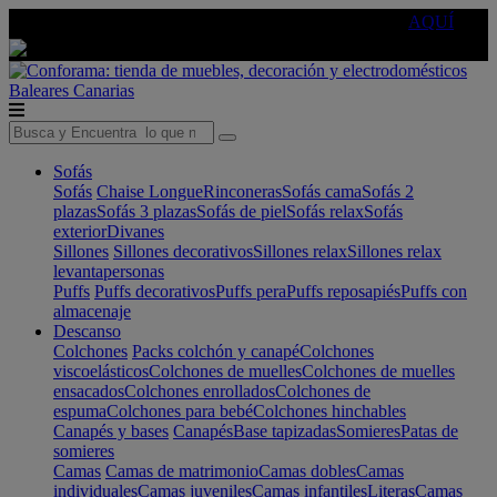
🔵Cambia tu electro con
-10% EXTRA
de descuento ☑️
AQUÍ
Baleares
Canarias
Sofás
Sofás
Chaise Longue
Rinconeras
Sofás cama
Sofás 2
plazas
Sofás 3 plazas
Sofás de piel
Sofás relax
Sofás
exterior
Divanes
Sillones
Sillones decorativos
Sillones relax
Sillones relax
levantapersonas
Puffs
Puffs decorativos
Puffs pera
Puffs reposapiés
Puffs con
almacenaje
Descanso
Colchones
Packs colchón y canapé
Colchones
viscoelásticos
Colchones de muelles
Colchones de muelles
ensacados
Colchones enrollados
Colchones de
espuma
Colchones para bebé
Colchones hinchables
Canapés y bases
Canapés
Base tapizadas
Somieres
Patas de
somieres
Camas
Camas de matrimonio
Camas dobles
Camas
individuales
Camas juveniles
Camas infantiles
Literas
Camas