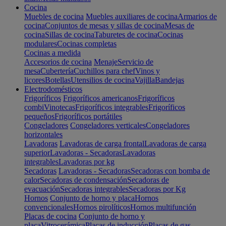
Cocina
Muebles de cocina
Muebles auxiliares de cocina
Armarios de
cocina
Conjuntos de mesas y sillas de cocina
Mesas de
cocina
Sillas de cocina
Taburetes de cocina
Cocinas
modulares
Cocinas completas
Cocinas a medida
Accesorios de cocina
Menaje
Servicio de
mesa
Cubertería
Cuchillos para chef
Vinos y
licores
Botellas
Utensilios de cocina
Vajilla
Bandejas
Electrodomésticos
Frigoríficos
Frigoríficos americanos
Frigoríficos
combi
Vinotecas
Frigoríficos integrables
Frigoríficos
pequeños
Frigoríficos portátiles
Congeladores
Congeladores verticales
Congeladores
horizontales
Lavadoras
Lavadoras de carga frontal
Lavadoras de carga
superior
Lavadoras - Secadoras
Lavadoras
integrables
Lavadoras por kg
Secadoras
Lavadoras - Secadoras
Secadoras con bomba de
calor
Secadoras de condensación
Secadoras de
evacuación
Secadoras integrables
Secadoras por Kg
Hornos
Conjunto de horno y placa
Hornos
convencionales
Hornos pirolíticos
Hornos multifunción
Placas de cocina
Conjunto de horno y
placa
Vitrocerámica
Placas de inducción
Placas de gas