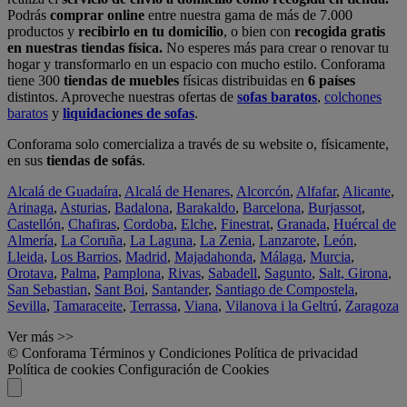
Podrás
comprar online
entre nuestra gama de más de 7.000
productos y
recibirlo en tu domicilio
, o bien con
recogida gratis
en nuestras tiendas física.
No esperes más para crear o renovar tu
hogar y transformarlo en un espacio con mucho estilo. Conforama
tiene 300
tiendas de muebles
físicas distribuidas en
6 países
distintos. Aproveche nuestras ofertas de
sofas baratos
,
colchones
baratos
y
liquidaciones de sofas
.
Conforama solo comercializa a través de su website o, físicamente,
en sus
tiendas de sofás
.
Alcalá de Guadaíra
,
Alcalá de Henares
,
Alcorcón
,
Alfafar
,
Alicante
,
Arinaga
,
Asturias
,
Badalona
,
Barakaldo
,
Barcelona
,
Burjassot
,
Castellón
,
Chafiras
,
Cordoba
,
Elche
,
Finestrat
,
Granada
,
Huércal de
Almería
,
La Coruña
,
La Laguna
,
La Zenia
,
Lanzarote
,
León
,
Lleida
,
Los Barrios
,
Madrid
,
Majadahonda
,
Málaga
,
Murcia
,
Orotava
,
Palma
,
Pamplona
,
Rivas
,
Sabadell
,
Sagunto
,
Salt, Girona
,
San Sebastian
,
Sant Boi
,
Santander
,
Santiago de Compostela
,
Sevilla
,
Tamaraceite
,
Terrassa
,
Viana
,
Vilanova i la Geltrú
,
Zaragoza
Ver más >>
© Conforama
Términos y Condiciones
Política de privacidad
Política de cookies
Configuración de Cookies