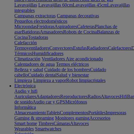
Lavavajillas
Lavavajillas 60cm
Lavavajillas 45cm
Lavavajillas
integrables
Campanas extractoras
Campanas decorativas
Pequeños electrodomésticos
Microondas
Freidoras
Aspiradores
Cafeteras
Planchas de
asar
Batidoras
Amasadores
Robots de Cocina
Balanzas de
Cocina
Tostadoras
Calefacción
Termoventiladores
Convectores
Estufas
Radiadores
Calefactores
D
Térmicos
Humidificadores
Climatización
Ventiladores
Aire acondicionado
Calentadores de agua
Termos eléctricos
Belleza y salud
Cuidado de los hombres
Cuidado
cabello
Cuidado dental
Salud y bienestar
Limpieza
Limpieza a vapor
Robot limpiacristales
Electrónica
Audio y hifi
Auriculares
Adaptadores
Reproductores
Radios
Altavoces
Hifi
Bar
de sonido
Audio car y GPS
Micrófonos
Informática
Almacenamiento
Tablets
Complementos
Portátiles
Impresoras
Gaming & streaming
Monitores gaming
Accesorios
Smart home
Timbres
Cámaras
Altavoces
Wearables
Smartwatches