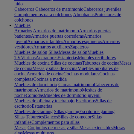
nido
Cabeceros
Cabeceros de matrimonio
Cabeceros juveniles
Complementos para colchones
Almohadas
Protectores de
colchones
Muebles
Armarios
Armarios de matrimonio
Armarios puertas
batientes
Armarios puertas correderas
Armarios
juvenil
Armarios infantiles
Armarios esquineros
Armarios
vestidores
Armarios auxiliares
Zapateros
Muebles de salón
Sillas
Mesas de salón
Muebles
TV
Vitrinas
Aparadores
Estanterias
Muebles recibidores
Muebles de cocina
Sillas de cocinas
Taburetes de cocina
Mesas
de cocina
Mesas y sillas de cocina
Muebles auxiliares de
cocina
Armarios de cocina
Cocinas modulares
Cocinas
completas
Cocinas a medida
Muebles de dormitorio
Camas matrimonio
Cabeceros de
matrimonio
Armarios de matrimonio
Mesitas de
noche
Comodas
Muebles de dormitorio juvenil
Muebles de oficina y teletrabajo
Escritorios
Sillas de
escritorio
Estanterías
Muebles de Gaming
Sillas gaming
Escritorios gaming
Sillas
Taburetes
Bancos
Sillas de comedor
Sillas
infantiles
Complementos para sillas
Mesas
Conjuntos de mesas y sillas
Mesas extensibles
Mesas
altas
Mesas multiusos