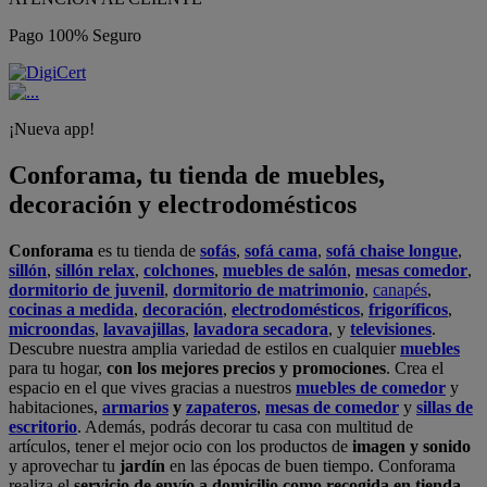
Pago 100% Seguro
¡Nueva app!
Conforama, tu tienda de muebles,
decoración y electrodomésticos
Conforama
es tu tienda de
sofás
,
sofá cama
,
sofá chaise longue
,
sillón
,
sillón relax
,
colchones
,
muebles de salón
,
mesas comedor
,
dormitorio de juvenil
,
dormitorio de matrimonio
,
canapés
,
cocinas a medida
,
decoración
,
electrodomésticos
,
frigoríficos
,
microondas
,
lavavajillas
,
lavadora secadora
, y
televisiones
.
Descubre nuestra amplia variedad de estilos en cualquier
muebles
para tu hogar,
con los mejores precios y promociones
. Crea el
espacio en el que vives gracias a nuestros
muebles de comedor
y
habitaciones,
armarios
y
zapateros
,
mesas de comedor
y
sillas de
escritorio
. Además, podrás decorar tu casa con multitud de
artículos, tener el mejor ocio con los productos de
imagen y sonido
y aprovechar tu
jardín
en las épocas de buen tiempo. Conforama
realiza el
servicio de envío a domicilio como recogida en tienda.