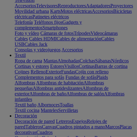
Televisión
Accesorios
Televisores
Reproductores
Adaptadores
Proyectores
Movilidad urbana
Karts
Motos eléctricas
Accesorios
Bicicletas
eléctricas
Patinetes eléctricos
Telefonía
Teléfonos fijos
Gadgets y
complementos
Smartphones
Foto y vídeo
Cámaras de fotos
Trípodes
Videocámaras
Cables
Cables HDMI
Cables de alimentación
Cables
USB
Cables Jack
Consolas y videojuegos
Accesorios
Textil
Ropa de cama
Mantas
Almohadas
Colchas
Sábanas
Nórdicos
Cortinas y estores
Estores
Visillos
Cortinas
Barras de cortina
Cojines
Relleno
Exterior
Fundas
Cojín con relleno
Complementos para sofás
Fundas de sofás
Plaids
Alfombras
Alfombras de habitación
Alfombras
pequeñas
Alfombras antideslizantes
Alfombras de
exterior
Alfombras de baño
Alfombras de salón
Alfombras
infantiles
Textil baño
Albornoces
Toallas
Textil cocina
Manteles
Servilletas
Decoración
Decoración de pared
Letreros
Espejos
Relojes de
pared
Tableros
Canvas
Cuadros pintados a mano
Marcos
Placas
decorativas
Cuadros