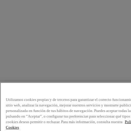
Utilizamos cookies propias y de terceros para garantizar el correcto funcionami
sitio web, analizar la navegación, mejorar nuestros servicios y mostrarte public
personalizada en función de tus hábitos de navegación. Puedes aceptar todas la
pulsando en “Aceptar”, o configurar tus preferencias para seleccionar qué tipos
cookies deseas permitir o rechazar. Para más información, consulta nuestra
Pol
Cookies