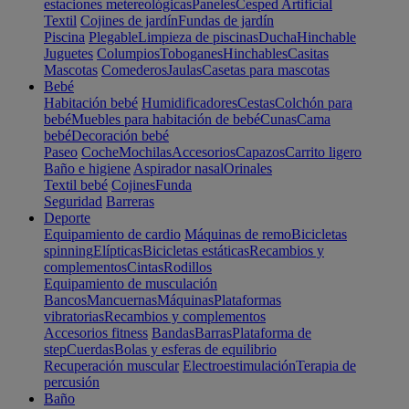
estaciones metereológicas
Paneles
Cesped Artificial
Textil
Cojines de jardín
Fundas de jardín
Piscina
Plegable
Limpieza de piscinas
Ducha
Hinchable
Juguetes
Columpios
Toboganes
Hinchables
Casitas
Mascotas
Comederos
Jaulas
Casetas para mascotas
Bebé
Habitación bebé
Humidificadores
Cestas
Colchón para
bebé
Muebles para habitación de bebé
Cunas
Cama
bebé
Decoración bebé
Paseo
Coche
Mochilas
Accesorios
Capazos
Carrito ligero
Baño e higiene
Aspirador nasal
Orinales
Textil bebé
Cojines
Funda
Seguridad
Barreras
Deporte
Equipamiento de cardio
Máquinas de remo
Bicicletas
spinning
Elípticas
Bicicletas estáticas
Recambios y
complementos
Cintas
Rodillos
Equipamiento de musculación
Bancos
Mancuernas
Máquinas
Plataformas
vibratorias
Recambios y complementos
Accesorios fitness
Bandas
Barras
Plataforma de
step
Cuerdas
Bolas y esferas de equilibrio
Recuperación muscular
Electroestimulación
Terapia de
percusión
Baño