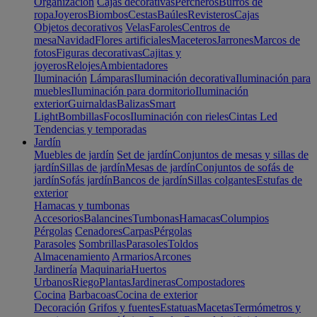
Organización
Cajas decorativas
Percheros
Burros de
ropa
Joyeros
Biombos
Cestas
Baúles
Revisteros
Cajas
Objetos decorativos
Velas
Faroles
Centros de
mesa
Navidad
Flores artificiales
Maceteros
Jarrones
Marcos de
fotos
Figuras decorativas
Cajitas y
joyeros
Relojes
Ambientadores
Iluminación
Lámparas
Iluminación decorativa
Iluminación para
muebles
Iluminación para dormitorio
Iluminación
exterior
Guirnaldas
Balizas
Smart
Light
Bombillas
Focos
Iluminación con rieles
Cintas Led
Tendencias y temporadas
Jardín
Muebles de jardín
Set de jardín
Conjuntos de mesas y sillas de
jardín
Sillas de jardín
Mesas de jardín
Conjuntos de sofás de
jardín
Sofás jardín
Bancos de jardín
Sillas colgantes
Estufas de
exterior
Hamacas y tumbonas
Accesorios
Balancines
Tumbonas
Hamacas
Columpios
Pérgolas
Cenadores
Carpas
Pérgolas
Parasoles
Sombrillas
Parasoles
Toldos
Almacenamiento
Armarios
Arcones
Jardinería
Maquinaria
Huertos
Urbanos
Riego
Plantas
Jardineras
Compostadores
Cocina
Barbacoas
Cocina de exterior
Decoración
Grifos y fuentes
Estatuas
Macetas
Termómetros y