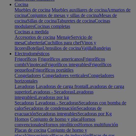
Cocina
Muebles de cocina
Muebles auxiliares de cocina
Armarios de
cocina
Conjuntos de mesas y sillas de cocina
Mesas de
cocina
Sillas de cocina
Taburetes de cocina
Cocinas
modulares
Cocinas completas
Cocinas a medida
Accesorios de cocina
Menaje
Servicio de
mesa
Cubertería
Cuchillos para chef
Vinos y
licores
Botellas
Utensilios de cocina
Vajilla
Bandejas
Electrodomésticos
Frigoríficos
Frigoríficos americanos
Frigoríficos
combi
Vinotecas
Frigoríficos integrables
Frigoríficos
pequeños
Frigoríficos portátiles
Congeladores
Congeladores verticales
Congeladores
horizontales
Lavadoras
Lavadoras de carga frontal
Lavadoras de carga
superior
Lavadoras - Secadoras
Lavadoras
integrables
Lavadoras por kg
Secadoras
Lavadoras - Secadoras
Secadoras con bomba de
calor
Secadoras de condensación
Secadoras de
evacuación
Secadoras integrables
Secadoras por Kg
Hornos
Conjunto de horno y placa
Hornos
convencionales
Hornos pirolíticos
Hornos multifunción
Placas de cocina
Conjunto de horno y
placa
Vitrocerámica
Placas de inducción
Placas de gas