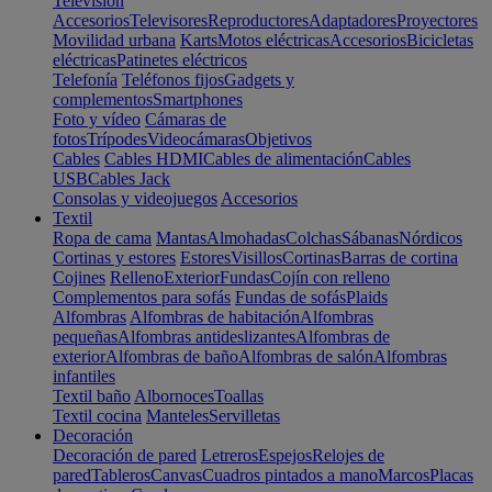
Televisión
Accesorios
Televisores
Reproductores
Adaptadores
Proyectores
Movilidad urbana
Karts
Motos eléctricas
Accesorios
Bicicletas
eléctricas
Patinetes eléctricos
Telefonía
Teléfonos fijos
Gadgets y
complementos
Smartphones
Foto y vídeo
Cámaras de
fotos
Trípodes
Videocámaras
Objetivos
Cables
Cables HDMI
Cables de alimentación
Cables
USB
Cables Jack
Consolas y videojuegos
Accesorios
Textil
Ropa de cama
Mantas
Almohadas
Colchas
Sábanas
Nórdicos
Cortinas y estores
Estores
Visillos
Cortinas
Barras de cortina
Cojines
Relleno
Exterior
Fundas
Cojín con relleno
Complementos para sofás
Fundas de sofás
Plaids
Alfombras
Alfombras de habitación
Alfombras
pequeñas
Alfombras antideslizantes
Alfombras de
exterior
Alfombras de baño
Alfombras de salón
Alfombras
infantiles
Textil baño
Albornoces
Toallas
Textil cocina
Manteles
Servilletas
Decoración
Decoración de pared
Letreros
Espejos
Relojes de
pared
Tableros
Canvas
Cuadros pintados a mano
Marcos
Placas