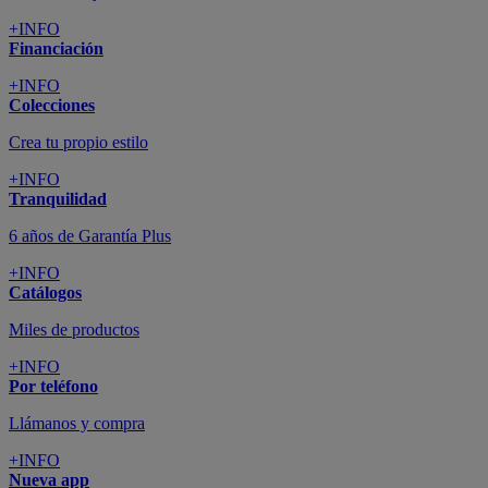
+INFO
Financiación
+INFO
Colecciones
Crea tu propio estilo
+INFO
Tranquilidad
6 años de Garantía Plus
+INFO
Catálogos
Miles de productos
+INFO
Por teléfono
Llámanos y compra
+INFO
Nueva app