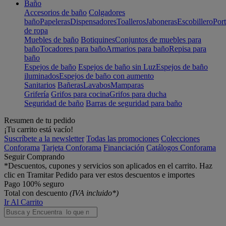
Baño
Accesorios de baño
Colgadores
baño
Papeleras
Dispensadores
Toalleros
Jaboneras
Escobillero
Port
de ropa
Muebles de baño
Botiquines
Conjuntos de muebles para
baño
Tocadores para baño
Armarios para baño
Repisa para
baño
Espejos de baño
Espejos de baño sin Luz
Espejos de baño
iluminados
Espejos de baño con aumento
Sanitarios
Bañeras
Lavabos
Mamparas
Grifería
Grifos para cocina
Grifos para ducha
Seguridad de baño
Barras de seguridad para baño
Resumen de tu pedido
¡Tu carrito está vacío!
Suscríbete a la newsletter
Todas las promociones
Colecciones
Conforama
Tarjeta Conforama
Financiación
Catálogos Conforama
Seguir Comprando
*Descuentos, cupones y servicios son aplicados en el carrito. Haz
clic en Tramitar Pedido para ver estos descuentos e importes
Pago 100% seguro
Total con descuento
(IVA incluido*)
Ir Al Carrito