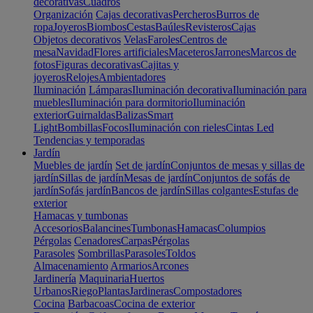
decorativas
Cuadros
Organización
Cajas decorativas
Percheros
Burros de
ropa
Joyeros
Biombos
Cestas
Baúles
Revisteros
Cajas
Objetos decorativos
Velas
Faroles
Centros de
mesa
Navidad
Flores artificiales
Maceteros
Jarrones
Marcos de
fotos
Figuras decorativas
Cajitas y
joyeros
Relojes
Ambientadores
Iluminación
Lámparas
Iluminación decorativa
Iluminación para
muebles
Iluminación para dormitorio
Iluminación
exterior
Guirnaldas
Balizas
Smart
Light
Bombillas
Focos
Iluminación con rieles
Cintas Led
Tendencias y temporadas
Jardín
Muebles de jardín
Set de jardín
Conjuntos de mesas y sillas de
jardín
Sillas de jardín
Mesas de jardín
Conjuntos de sofás de
jardín
Sofás jardín
Bancos de jardín
Sillas colgantes
Estufas de
exterior
Hamacas y tumbonas
Accesorios
Balancines
Tumbonas
Hamacas
Columpios
Pérgolas
Cenadores
Carpas
Pérgolas
Parasoles
Sombrillas
Parasoles
Toldos
Almacenamiento
Armarios
Arcones
Jardinería
Maquinaria
Huertos
Urbanos
Riego
Plantas
Jardineras
Compostadores
Cocina
Barbacoas
Cocina de exterior