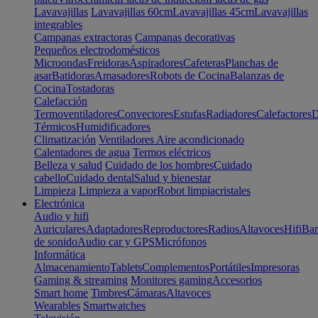
Lavavajillas
Lavavajillas 60cm
Lavavajillas 45cm
Lavavajillas
integrables
Campanas extractoras
Campanas decorativas
Pequeños electrodomésticos
Microondas
Freidoras
Aspiradores
Cafeteras
Planchas de
asar
Batidoras
Amasadores
Robots de Cocina
Balanzas de
Cocina
Tostadoras
Calefacción
Termoventiladores
Convectores
Estufas
Radiadores
Calefactores
D
Térmicos
Humidificadores
Climatización
Ventiladores
Aire acondicionado
Calentadores de agua
Termos eléctricos
Belleza y salud
Cuidado de los hombres
Cuidado
cabello
Cuidado dental
Salud y bienestar
Limpieza
Limpieza a vapor
Robot limpiacristales
Electrónica
Audio y hifi
Auriculares
Adaptadores
Reproductores
Radios
Altavoces
Hifi
Bar
de sonido
Audio car y GPS
Micrófonos
Informática
Almacenamiento
Tablets
Complementos
Portátiles
Impresoras
Gaming & streaming
Monitores gaming
Accesorios
Smart home
Timbres
Cámaras
Altavoces
Wearables
Smartwatches