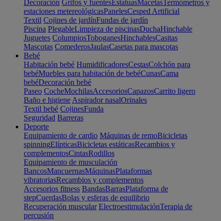
Decoración
Grifos y fuentes
Estatuas
Macetas
Termómetros y
estaciones metereológicas
Paneles
Cesped Artificial
Textil
Cojines de jardín
Fundas de jardín
Piscina
Plegable
Limpieza de piscinas
Ducha
Hinchable
Juguetes
Columpios
Toboganes
Hinchables
Casitas
Mascotas
Comederos
Jaulas
Casetas para mascotas
Bebé
Habitación bebé
Humidificadores
Cestas
Colchón para
bebé
Muebles para habitación de bebé
Cunas
Cama
bebé
Decoración bebé
Paseo
Coche
Mochilas
Accesorios
Capazos
Carrito ligero
Baño e higiene
Aspirador nasal
Orinales
Textil bebé
Cojines
Funda
Seguridad
Barreras
Deporte
Equipamiento de cardio
Máquinas de remo
Bicicletas
spinning
Elípticas
Bicicletas estáticas
Recambios y
complementos
Cintas
Rodillos
Equipamiento de musculación
Bancos
Mancuernas
Máquinas
Plataformas
vibratorias
Recambios y complementos
Accesorios fitness
Bandas
Barras
Plataforma de
step
Cuerdas
Bolas y esferas de equilibrio
Recuperación muscular
Electroestimulación
Terapia de
percusión