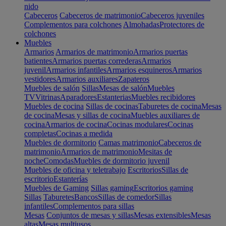
nido
Cabeceros
Cabeceros de matrimonio
Cabeceros juveniles
Complementos para colchones
Almohadas
Protectores de
colchones
Muebles
Armarios
Armarios de matrimonio
Armarios puertas
batientes
Armarios puertas correderas
Armarios
juvenil
Armarios infantiles
Armarios esquineros
Armarios
vestidores
Armarios auxiliares
Zapateros
Muebles de salón
Sillas
Mesas de salón
Muebles
TV
Vitrinas
Aparadores
Estanterias
Muebles recibidores
Muebles de cocina
Sillas de cocinas
Taburetes de cocina
Mesas
de cocina
Mesas y sillas de cocina
Muebles auxiliares de
cocina
Armarios de cocina
Cocinas modulares
Cocinas
completas
Cocinas a medida
Muebles de dormitorio
Camas matrimonio
Cabeceros de
matrimonio
Armarios de matrimonio
Mesitas de
noche
Comodas
Muebles de dormitorio juvenil
Muebles de oficina y teletrabajo
Escritorios
Sillas de
escritorio
Estanterías
Muebles de Gaming
Sillas gaming
Escritorios gaming
Sillas
Taburetes
Bancos
Sillas de comedor
Sillas
infantiles
Complementos para sillas
Mesas
Conjuntos de mesas y sillas
Mesas extensibles
Mesas
altas
Mesas multiusos