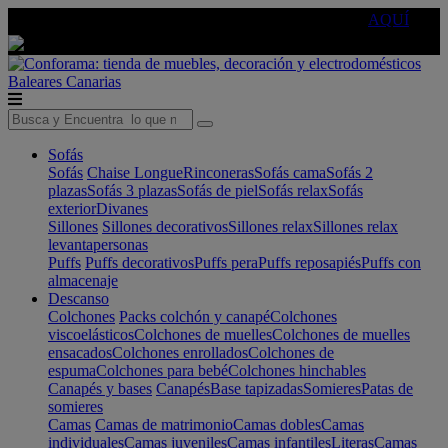
🔵Cambia tu electro con
-10% EXTRA
de descuento ☑️
AQUÍ
Baleares
Canarias
Sofás
Sofás
Chaise Longue
Rinconeras
Sofás cama
Sofás 2
plazas
Sofás 3 plazas
Sofás de piel
Sofás relax
Sofás
exterior
Divanes
Sillones
Sillones decorativos
Sillones relax
Sillones relax
levantapersonas
Puffs
Puffs decorativos
Puffs pera
Puffs reposapiés
Puffs con
almacenaje
Descanso
Colchones
Packs colchón y canapé
Colchones
viscoelásticos
Colchones de muelles
Colchones de muelles
ensacados
Colchones enrollados
Colchones de
espuma
Colchones para bebé
Colchones hinchables
Canapés y bases
Canapés
Base tapizadas
Somieres
Patas de
somieres
Camas
Camas de matrimonio
Camas dobles
Camas
individuales
Camas juveniles
Camas infantiles
Literas
Camas