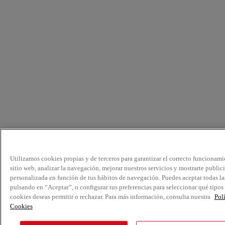
Utilizamos cookies propias y de terceros para garantizar el correcto funcionami
sitio web, analizar la navegación, mejorar nuestros servicios y mostrarte public
personalizada en función de tus hábitos de navegación. Puedes aceptar todas la
pulsando en “Aceptar”, o configurar tus preferencias para seleccionar qué tipos
cookies deseas permitir o rechazar. Para más información, consulta nuestra
Pol
Cookies