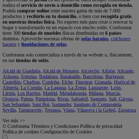
realiza el
servicio de envío a domicilio como recogida en tienda.
Podrás
comprar online
entre nuestra gama de más de 7.000
productos y
recibirlo en tu domicilio
, o bien con
recogida gratis
en nuestras tiendas física.
No esperes más para crear o renovar tu
hogar y transformarlo en un espacio con mucho estilo. Conforama
tiene 300
tiendas de muebles
físicas distribuidas en
6 países
distintos. Aproveche nuestras ofertas de
sofas baratos
,
colchones
baratos
y
liquidaciones de sofas
.
Conforama solo comercializa a través de su website o, físicamente,
en sus
tiendas de sofás
.
Alcalá de Guadaíra
,
Alcalá de Henares
,
Alcorcón
,
Alfafar
,
Alicante
,
Arinaga
,
Asturias
,
Badalona
,
Barakaldo
,
Barcelona
,
Burjassot
,
Castellón
,
Chafiras
,
Cordoba
,
Elche
,
Finestrat
,
Granada
,
Huércal de
Almería
,
La Coruña
,
La Laguna
,
La Zenia
,
Lanzarote
,
León
,
Lleida
,
Los Barrios
,
Madrid
,
Majadahonda
,
Málaga
,
Murcia
,
Orotava
,
Palma
,
Pamplona
,
Rivas
,
Sabadell
,
Sagunto
,
Salt, Girona
,
San Sebastian
,
Sant Boi
,
Santander
,
Santiago de Compostela
,
Sevilla
,
Tamaraceite
,
Terrassa
,
Viana
,
Vilanova i la Geltrú
,
Zaragoza
Ver más >>
© Conforama
Términos y Condiciones
Política de privacidad
Política de cookies
Configuración de Cookies