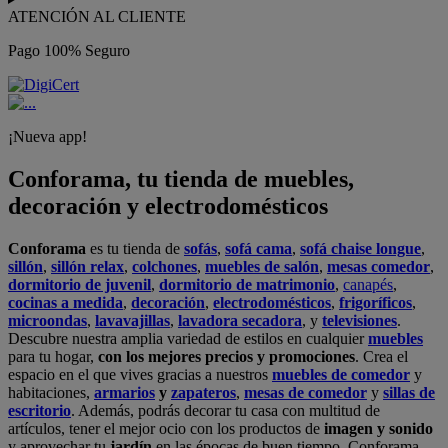
ATENCIÓN AL CLIENTE
Pago 100% Seguro
¡Nueva app!
Conforama, tu tienda de muebles,
decoración y electrodomésticos
Conforama
es tu tienda de
sofás
,
sofá cama
,
sofá chaise longue
,
sillón
,
sillón relax
,
colchones
,
muebles de salón
,
mesas comedor
,
dormitorio de juvenil
,
dormitorio de matrimonio
,
canapés
,
cocinas a medida
,
decoración
,
electrodomésticos
,
frigoríficos
,
microondas
,
lavavajillas
,
lavadora secadora
, y
televisiones
.
Descubre nuestra amplia variedad de estilos en cualquier
muebles
para tu hogar,
con los mejores precios y promociones
. Crea el
espacio en el que vives gracias a nuestros
muebles de comedor
y
habitaciones,
armarios
y
zapateros
,
mesas de comedor
y
sillas de
escritorio
. Además, podrás decorar tu casa con multitud de
artículos, tener el mejor ocio con los productos de
imagen y sonido
y aprovechar tu
jardín
en las épocas de buen tiempo. Conforama