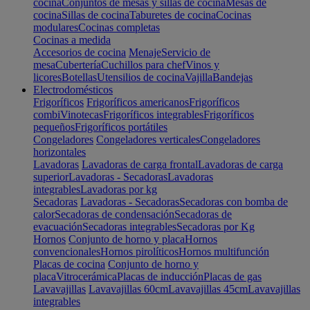
cocina
Conjuntos de mesas y sillas de cocina
Mesas de
cocina
Sillas de cocina
Taburetes de cocina
Cocinas
modulares
Cocinas completas
Cocinas a medida
Accesorios de cocina
Menaje
Servicio de
mesa
Cubertería
Cuchillos para chef
Vinos y
licores
Botellas
Utensilios de cocina
Vajilla
Bandejas
Electrodomésticos
Frigoríficos
Frigoríficos americanos
Frigoríficos
combi
Vinotecas
Frigoríficos integrables
Frigoríficos
pequeños
Frigoríficos portátiles
Congeladores
Congeladores verticales
Congeladores
horizontales
Lavadoras
Lavadoras de carga frontal
Lavadoras de carga
superior
Lavadoras - Secadoras
Lavadoras
integrables
Lavadoras por kg
Secadoras
Lavadoras - Secadoras
Secadoras con bomba de
calor
Secadoras de condensación
Secadoras de
evacuación
Secadoras integrables
Secadoras por Kg
Hornos
Conjunto de horno y placa
Hornos
convencionales
Hornos pirolíticos
Hornos multifunción
Placas de cocina
Conjunto de horno y
placa
Vitrocerámica
Placas de inducción
Placas de gas
Lavavajillas
Lavavajillas 60cm
Lavavajillas 45cm
Lavavajillas
integrables