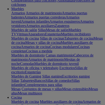
Complementos para colchones
Almohadas
Protectores de
colchones
Muebles
Armarios
Armarios de matrimonio
Armarios puertas
batientes
Armarios puertas correderas
Armarios
juvenil
Armarios infantiles
Armarios esquineros
Armarios
vestidores
Armarios auxiliares
Zapateros
Muebles de salón
Sillas
Mesas de salón
Muebles
TV
Vitrinas
Aparadores
Estanterias
Muebles recibidores
Muebles de cocina
Sillas de cocinas
Taburetes de cocina
Mesas
de cocina
Mesas y sillas de cocina
Muebles auxiliares de
cocina
Armarios de cocina
Cocinas modulares
Cocinas
completas
Cocinas a medida
Muebles de dormitorio
Camas matrimonio
Cabeceros de
matrimonio
Armarios de matrimonio
Mesitas de
noche
Comodas
Muebles de dormitorio juvenil
Muebles de oficina y teletrabajo
Escritorios
Sillas de
escritorio
Estanterías
Muebles de Gaming
Sillas gaming
Escritorios gaming
Sillas
Taburetes
Bancos
Sillas de comedor
Sillas
infantiles
Complementos para sillas
Mesas
Conjuntos de mesas y sillas
Mesas extensibles
Mesas
altas
Mesas multiusos
Cocina
Muebles de cocina
Muebles auxiliares de cocina
Armarios de