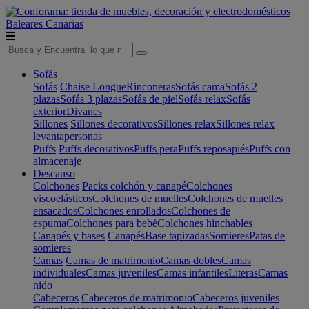
Baleares
Canarias
Sofás
Sofás
Chaise Longue
Rinconeras
Sofás cama
Sofás 2
plazas
Sofás 3 plazas
Sofás de piel
Sofás relax
Sofás
exterior
Divanes
Sillones
Sillones decorativos
Sillones relax
Sillones relax
levantapersonas
Puffs
Puffs decorativos
Puffs pera
Puffs reposapiés
Puffs con
almacenaje
Descanso
Colchones
Packs colchón y canapé
Colchones
viscoelásticos
Colchones de muelles
Colchones de muelles
ensacados
Colchones enrollados
Colchones de
espuma
Colchones para bebé
Colchones hinchables
Canapés y bases
Canapés
Base tapizadas
Somieres
Patas de
somieres
Camas
Camas de matrimonio
Camas dobles
Camas
individuales
Camas juveniles
Camas infantiles
Literas
Camas
nido
Cabeceros
Cabeceros de matrimonio
Cabeceros juveniles