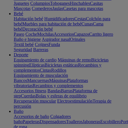
Juguetes
Columpios
Toboganes
Hinchables
Casitas
Mascotas
Comederos
Jaulas
Casetas para mascotas
Bebé
Habitación bebé
Humidificadores
Cestas
Colchón para
bebé
Muebles para habitación de bebé
Cunas
Cama
bebé
Decoración bebé
Paseo
Coche
Mochilas
Accesorios
Capazos
Carrito ligero
Baño e higiene
Aspirador nasal
Orinales
Textil bebé
Cojines
Funda
Seguridad
Barreras
Deporte
Equipamiento de cardio
Máquinas de remo
Bicicletas
spinning
Elípticas
Bicicletas estáticas
Recambios y
complementos
Cintas
Rodillos
Equipamiento de musculación
Bancos
Mancuernas
Máquinas
Plataformas
vibratorias
Recambios y complementos
Accesorios fitness
Bandas
Barras
Plataforma de
step
Cuerdas
Bolas y esferas de equilibrio
Recuperación muscular
Electroestimulación
Terapia de
percusión
Baño
Accesorios de baño
Colgadores
baño
Papeleras
Dispensadores
Toalleros
Jaboneras
Escobillero
Port
de ropa