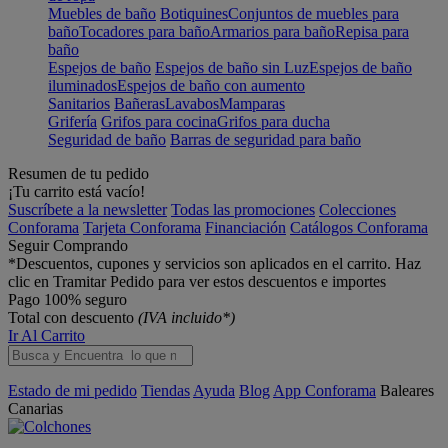
Muebles de baño
Botiquines
Conjuntos de muebles para
baño
Tocadores para baño
Armarios para baño
Repisa para
baño
Espejos de baño
Espejos de baño sin Luz
Espejos de baño
iluminados
Espejos de baño con aumento
Sanitarios
Bañeras
Lavabos
Mamparas
Grifería
Grifos para cocina
Grifos para ducha
Seguridad de baño
Barras de seguridad para baño
Resumen de tu pedido
¡Tu carrito está vacío!
Suscríbete a la newsletter
Todas las promociones
Colecciones
Conforama
Tarjeta Conforama
Financiación
Catálogos Conforama
Seguir Comprando
*Descuentos, cupones y servicios son aplicados en el carrito. Haz
clic en Tramitar Pedido para ver estos descuentos e importes
Pago 100% seguro
Total con descuento
(IVA incluido*)
Ir Al Carrito
Estado de mi pedido
Tiendas
Ayuda
Blog
App Conforama
Baleares
Canarias