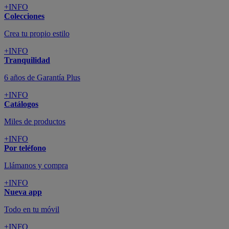
+INFO
Colecciones
Crea tu propio estilo
+INFO
Tranquilidad
6 años de Garantía Plus
+INFO
Catálogos
Miles de productos
+INFO
Por teléfono
Llámanos y compra
+INFO
Nueva app
Todo en tu móvil
+INFO