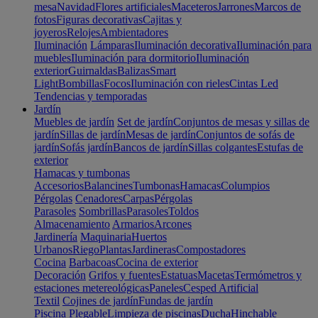
mesa
Navidad
Flores artificiales
Maceteros
Jarrones
Marcos de
fotos
Figuras decorativas
Cajitas y
joyeros
Relojes
Ambientadores
Iluminación
Lámparas
Iluminación decorativa
Iluminación para
muebles
Iluminación para dormitorio
Iluminación
exterior
Guirnaldas
Balizas
Smart
Light
Bombillas
Focos
Iluminación con rieles
Cintas Led
Tendencias y temporadas
Jardín
Muebles de jardín
Set de jardín
Conjuntos de mesas y sillas de
jardín
Sillas de jardín
Mesas de jardín
Conjuntos de sofás de
jardín
Sofás jardín
Bancos de jardín
Sillas colgantes
Estufas de
exterior
Hamacas y tumbonas
Accesorios
Balancines
Tumbonas
Hamacas
Columpios
Pérgolas
Cenadores
Carpas
Pérgolas
Parasoles
Sombrillas
Parasoles
Toldos
Almacenamiento
Armarios
Arcones
Jardinería
Maquinaria
Huertos
Urbanos
Riego
Plantas
Jardineras
Compostadores
Cocina
Barbacoas
Cocina de exterior
Decoración
Grifos y fuentes
Estatuas
Macetas
Termómetros y
estaciones metereológicas
Paneles
Cesped Artificial
Textil
Cojines de jardín
Fundas de jardín
Piscina
Plegable
Limpieza de piscinas
Ducha
Hinchable