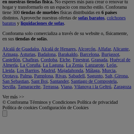
en nuestras tiendas física.
No esperes más para crear o renovar tu
hogar y transformarlo en un espacio con mucho estilo. Conforama
tiene 300
tiendas de muebles
físicas distribuidas en
6 países
distintos. Aproveche nuestras ofertas de
sofas baratos
,
colchones
baratos
y
liquidaciones de sofas
.
Conforama solo comercializa a través de su website o, físicamente,
en sus
tiendas de sofás
.
Alcalá de Guadaíra
,
Alcalá de Henares
,
Alcorcón
,
Alfafar
,
Alicante
,
Arinaga
,
Asturias
,
Badalona
,
Barakaldo
,
Barcelona
,
Burjassot
,
Castellón
,
Chafiras
,
Cordoba
,
Elche
,
Finestrat
,
Granada
,
Huércal de
Almería
,
La Coruña
,
La Laguna
,
La Zenia
,
Lanzarote
,
León
,
Lleida
,
Los Barrios
,
Madrid
,
Majadahonda
,
Málaga
,
Murcia
,
Orotava
,
Palma
,
Pamplona
,
Rivas
,
Sabadell
,
Sagunto
,
Salt, Girona
,
San Sebastian
,
Sant Boi
,
Santander
,
Santiago de Compostela
,
Sevilla
,
Tamaraceite
,
Terrassa
,
Viana
,
Vilanova i la Geltrú
,
Zaragoza
Ver más >>
© Conforama
Términos y Condiciones
Política de privacidad
Política de cookies
Configuración de Cookies