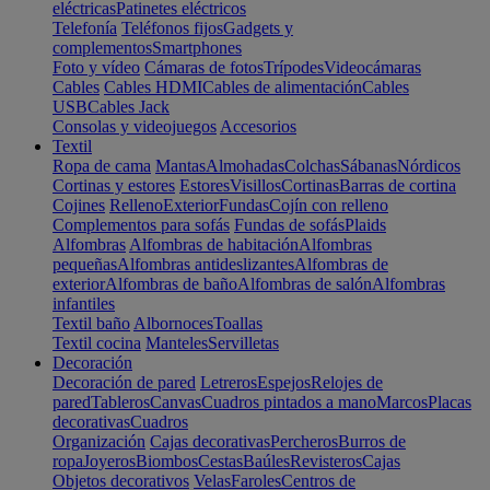
eléctricas
Patinetes eléctricos
Telefonía
Teléfonos fijos
Gadgets y
complementos
Smartphones
Foto y vídeo
Cámaras de fotos
Trípodes
Videocámaras
Cables
Cables HDMI
Cables de alimentación
Cables
USB
Cables Jack
Consolas y videojuegos
Accesorios
Textil
Ropa de cama
Mantas
Almohadas
Colchas
Sábanas
Nórdicos
Cortinas y estores
Estores
Visillos
Cortinas
Barras de cortina
Cojines
Relleno
Exterior
Fundas
Cojín con relleno
Complementos para sofás
Fundas de sofás
Plaids
Alfombras
Alfombras de habitación
Alfombras
pequeñas
Alfombras antideslizantes
Alfombras de
exterior
Alfombras de baño
Alfombras de salón
Alfombras
infantiles
Textil baño
Albornoces
Toallas
Textil cocina
Manteles
Servilletas
Decoración
Decoración de pared
Letreros
Espejos
Relojes de
pared
Tableros
Canvas
Cuadros pintados a mano
Marcos
Placas
decorativas
Cuadros
Organización
Cajas decorativas
Percheros
Burros de
ropa
Joyeros
Biombos
Cestas
Baúles
Revisteros
Cajas
Objetos decorativos
Velas
Faroles
Centros de