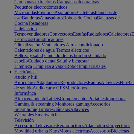
Campanas extractoras
Campanas decorativas
Pequeños electrodomésticos
Microondas
Freidoras
Aspiradores
Cafeteras
Planchas de
asar
Batidoras
Amasadores
Robots de Cocina
Balanzas de
Cocina
Tostadoras
Calefacción
Termoventiladores
Convectores
Estufas
Radiadores
Calefactores
D
Térmicos
Humidificadores
Climatización
Ventiladores
Aire acondicionado
Calentadores de agua
Termos eléctricos
Belleza y salud
Cuidado de los hombres
Cuidado
cabello
Cuidado dental
Salud y bienestar
Limpieza
Limpieza a vapor
Robot limpiacristales
Electrónica
Audio y hifi
Auriculares
Adaptadores
Reproductores
Radios
Altavoces
Hifi
Bar
de sonido
Audio car y GPS
Micrófonos
Informática
Almacenamiento
Tablets
Complementos
Portátiles
Impresoras
Gaming & streaming
Monitores gaming
Accesorios
Smart home
Timbres
Cámaras
Altavoces
Wearables
Smartwatches
Televisión
Accesorios
Televisores
Reproductores
Adaptadores
Proyectores
Movilidad urbana
Karts
Motos eléctricas
Accesorios
Bicicletas