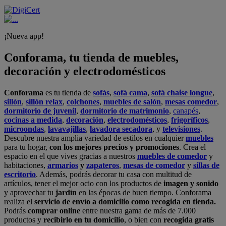
¡Nueva app!
Conforama, tu tienda de muebles,
decoración y electrodomésticos
Conforama
es tu tienda de
sofás
,
sofá cama
,
sofá chaise longue
,
sillón
,
sillón relax
,
colchones
,
muebles de salón
,
mesas comedor
,
dormitorio de juvenil
,
dormitorio de matrimonio
,
canapés
,
cocinas a medida
,
decoración
,
electrodomésticos
,
frigoríficos
,
microondas
,
lavavajillas
,
lavadora secadora
, y
televisiones
.
Descubre nuestra amplia variedad de estilos en cualquier
muebles
para tu hogar,
con los mejores precios y promociones
. Crea el
espacio en el que vives gracias a nuestros
muebles de comedor
y
habitaciones,
armarios
y
zapateros
,
mesas de comedor
y
sillas de
escritorio
. Además, podrás decorar tu casa con multitud de
artículos, tener el mejor ocio con los productos de
imagen y sonido
y aprovechar tu
jardín
en las épocas de buen tiempo. Conforama
realiza el
servicio de envío a domicilio como recogida en tienda.
Podrás
comprar online
entre nuestra gama de más de 7.000
productos y
recibirlo en tu domicilio
, o bien con
recogida gratis