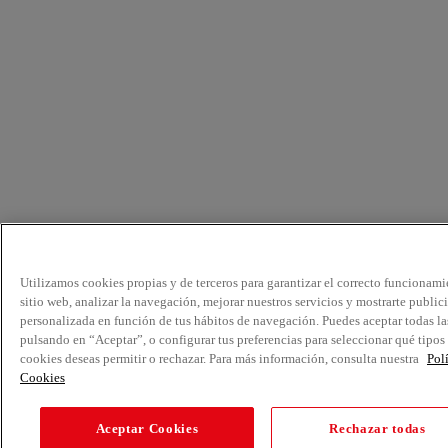
Utilizamos cookies propias y de terceros para garantizar el correcto funcionami
sitio web, analizar la navegación, mejorar nuestros servicios y mostrarte public
personalizada en función de tus hábitos de navegación. Puedes aceptar todas la
pulsando en “Aceptar”, o configurar tus preferencias para seleccionar qué tipos
cookies deseas permitir o rechazar. Para más información, consulta nuestra
Pol
Cookies
Aceptar Cookies
Rechazar todas