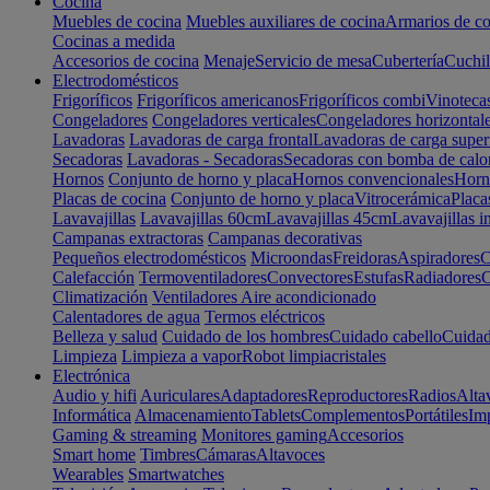
Cocina
Muebles de cocina
Muebles auxiliares de cocina
Armarios de co
Cocinas a medida
Accesorios de cocina
Menaje
Servicio de mesa
Cubertería
Cuchil
Electrodomésticos
Frigoríficos
Frigoríficos americanos
Frigoríficos combi
Vinoteca
Congeladores
Congeladores verticales
Congeladores horizontal
Lavadoras
Lavadoras de carga frontal
Lavadoras de carga super
Secadoras
Lavadoras - Secadoras
Secadoras con bomba de calo
Hornos
Conjunto de horno y placa
Hornos convencionales
Horno
Placas de cocina
Conjunto de horno y placa
Vitrocerámica
Placa
Lavavajillas
Lavavajillas 60cm
Lavavajillas 45cm
Lavavajillas i
Campanas extractoras
Campanas decorativas
Pequeños electrodomésticos
Microondas
Freidoras
Aspiradores
C
Calefacción
Termoventiladores
Convectores
Estufas
Radiadores
C
Climatización
Ventiladores
Aire acondicionado
Calentadores de agua
Termos eléctricos
Belleza y salud
Cuidado de los hombres
Cuidado cabello
Cuidad
Limpieza
Limpieza a vapor
Robot limpiacristales
Electrónica
Audio y hifi
Auriculares
Adaptadores
Reproductores
Radios
Alta
Informática
Almacenamiento
Tablets
Complementos
Portátiles
Im
Gaming & streaming
Monitores gaming
Accesorios
Smart home
Timbres
Cámaras
Altavoces
Wearables
Smartwatches