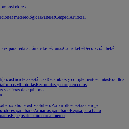
ompostadores
aciones metereológicas
Paneles
Cesped Artificial
les para habitación de bebé
Cunas
Cama bebé
Decoración bebé
lípticas
Bicicletas estáticas
Recambios y complementos
Cintas
Rodillos
taformas vibratorias
Recambios y complementos
s y esferas de equilibrio
ón
alleros
Jaboneras
Escobillero
Portarrollos
Cestas de ropa
cadores para baño
Armarios para baño
Repisa para baño
inados
Espejos de baño con aumento