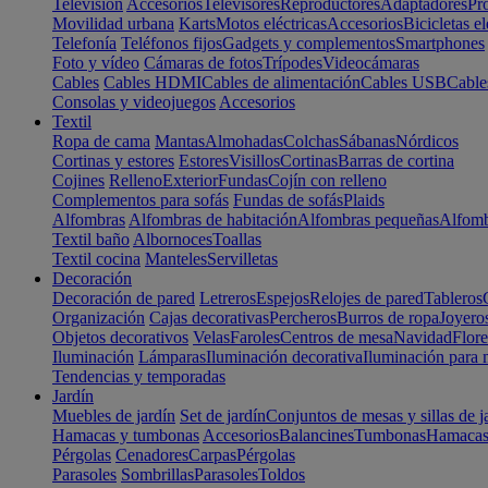
Televisión
Accesorios
Televisores
Reproductores
Adaptadores
Pr
Movilidad urbana
Karts
Motos eléctricas
Accesorios
Bicicletas el
Telefonía
Teléfonos fijos
Gadgets y complementos
Smartphones
Foto y vídeo
Cámaras de fotos
Trípodes
Videocámaras
Cables
Cables HDMI
Cables de alimentación
Cables USB
Cable
Consolas y videojuegos
Accesorios
Textil
Ropa de cama
Mantas
Almohadas
Colchas
Sábanas
Nórdicos
Cortinas y estores
Estores
Visillos
Cortinas
Barras de cortina
Cojines
Relleno
Exterior
Fundas
Cojín con relleno
Complementos para sofás
Fundas de sofás
Plaids
Alfombras
Alfombras de habitación
Alfombras pequeñas
Alfomb
Textil baño
Albornoces
Toallas
Textil cocina
Manteles
Servilletas
Decoración
Decoración de pared
Letreros
Espejos
Relojes de pared
Tableros
Organización
Cajas decorativas
Percheros
Burros de ropa
Joyero
Objetos decorativos
Velas
Faroles
Centros de mesa
Navidad
Flore
Iluminación
Lámparas
Iluminación decorativa
Iluminación para 
Tendencias y temporadas
Jardín
Muebles de jardín
Set de jardín
Conjuntos de mesas y sillas de j
Hamacas y tumbonas
Accesorios
Balancines
Tumbonas
Hamaca
Pérgolas
Cenadores
Carpas
Pérgolas
Parasoles
Sombrillas
Parasoles
Toldos