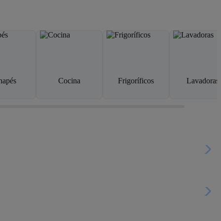
napés
Cocina
Frigoríficos
Lavadoras