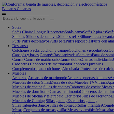
Baleares
Canarias
Sofás
Sofás
Chaise Longue
Rinconeras
Sofás cama
Sofás 2 plazas
Sofá
Sillones
Sillones decorativos
Sillones relax
Sillones relax levant
Puffs
Puffs decorativos
Puffs pera
Puffs reposapiés
Puffs con al
Descanso
Colchones
Packs colchón y canapé
Colchones viscoelásticos
Col
Canapés y bases
Canapés
Base tapizadas
Somieres
Patas de somi
Camas
Camas de matrimonio
Camas dobles
Camas individuales
Cabeceros
Cabeceros de matrimonio
Cabeceros juveniles
Complementos para colchones
Almohadas
Protectores de colch
Muebles
Armarios
Armarios de matrimonio
Armarios puertas batientes
Ar
Muebles de salón
Sillas
Mesas de salón
Muebles TV
Vitrinas
Apa
Muebles de cocina
Sillas de cocinas
Taburetes de cocina
Mesas d
Muebles de dormitorio
Camas matrimonio
Cabeceros de matrim
Muebles de oficina y teletrabajo
Escritorios
Sillas de escritorio
Es
Muebles de Gaming
Sillas gaming
Escritorios gaming
Sillas
Taburetes
Bancos
Sillas de comedor
Sillas infantiles
Complem
Mesas
Conjuntos de mesas y sillas
Mesas extensibles
Mesas alta