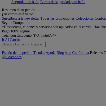
Seguridad de baño
Barras de seguridad para baño
Resumen de tu pedido
¡Tu carrito está vacío!
Suscríbete a la newsletter
Todas las promociones
Colecciones Confo
Seguir Comprando
*Descuentos, cupones y servicios son aplicados en el carrito. Haz cli
Pago 100% seguro
Total con descuento
(IVA incluido*)
Ir Al Carrito
Estado de mi pedido
Tiendas
Ayuda
Blog
App Conforama
Baleares
C