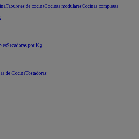
ina
Taburetes de cocina
Cocinas modulares
Cocinas completas
s
bles
Secadoras por Kg
as de Cocina
Tostadoras