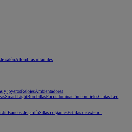
de salón
Alfombras infantiles
as y joyeros
Relojes
Ambientadores
zas
Smart Light
Bombillas
Focos
Iluminación con rieles
Cintas Led
ardín
Bancos de jardín
Sillas colgantes
Estufas de exterior