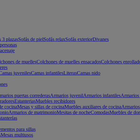
s 3 plazas
Sofás de piel
Sofás relax
Sofás exterior
Divanes
apersonas
macenaje
chones de muelles
Colchones de muelles ensacados
Colchones enrollad
eres
Camas juveniles
Camas infantiles
Literas
Camas nido
ones
marios puertas correderas
Armarios juvenil
Armarios infantiles
Armarios 
radores
Estanterias
Muebles recibidores
e cocina
Mesas y sillas de cocina
Muebles auxiliares de cocina
Armarios
onio
Armarios de matrimonio
Mesitas de noche
Comodas
Muebles de dor
tanterías
entos para sillas
s
Mesas multiusos