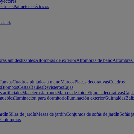
oyectores
éctricas
Patinetes eléctricos
s Jack
ras antideslizantes
Alfombras de exterior
Alfombras de baño
Alfombras 
Canvas
Cuadros pintados a mano
Marcos
Placas decorativas
Cuadros
s
Biombos
Cestas
Baúles
Revisteros
Cajas
s artificiales
Maceteros
Jarrones
Marcos de fotos
Figuras decorativas
Cajit
muebles
Iluminación para dormitorio
Iluminación exterior
Guirnaldas
Bali
ardín
Sillas de jardín
Mesas de jardín
Conjuntos de sofás de jardín
Sofás j
s
Columpios