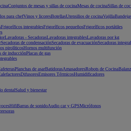
cina
Conjuntos de mesas y sillas de cocina
Mesas de cocina
Sillas de coc
los para chef
Vinos y licores
Botellas
Utensilios de cocina
Vajilla
Bandeja
s
Frigoríficos integrables
Frigoríficos pequeños
Frigoríficos portátiles
es
ior
Lavadoras - Secadoras
Lavadoras integrables
Lavadoras por kg
r
Secadoras de condensación
Secadoras de evacuación
Secadoras integra
s pirolíticos
Hornos multifunción
s de inducción
Placas de gas
ntegrables
afeteras
Planchas de asar
Batidoras
Amasadores
Robots de Cocina
Balanz
alefactores
Difusores
Emisores Térmicos
Humidificadores
o dental
Salud y bienestar
voces
Hifi
Barras de sonido
Audio car y GPS
Micrófonos
presoras