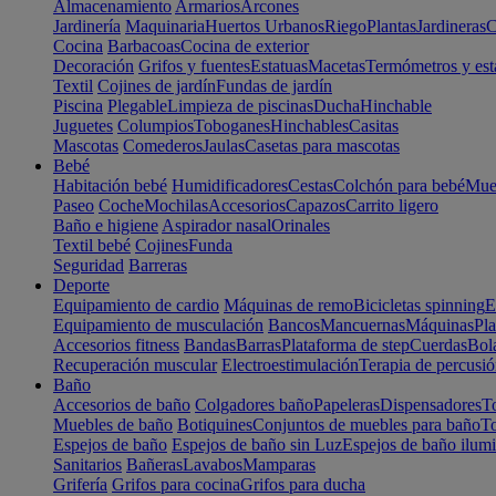
Almacenamiento
Armarios
Arcones
Jardinería
Maquinaria
Huertos Urbanos
Riego
Plantas
Jardineras
C
Cocina
Barbacoas
Cocina de exterior
Decoración
Grifos y fuentes
Estatuas
Macetas
Termómetros y est
Textil
Cojines de jardín
Fundas de jardín
Piscina
Plegable
Limpieza de piscinas
Ducha
Hinchable
Juguetes
Columpios
Toboganes
Hinchables
Casitas
Mascotas
Comederos
Jaulas
Casetas para mascotas
Bebé
Habitación bebé
Humidificadores
Cestas
Colchón para bebé
Mueb
Paseo
Coche
Mochilas
Accesorios
Capazos
Carrito ligero
Baño e higiene
Aspirador nasal
Orinales
Textil bebé
Cojines
Funda
Seguridad
Barreras
Deporte
Equipamiento de cardio
Máquinas de remo
Bicicletas spinning
E
Equipamiento de musculación
Bancos
Mancuernas
Máquinas
Pla
Accesorios fitness
Bandas
Barras
Plataforma de step
Cuerdas
Bola
Recuperación muscular
Electroestimulación
Terapia de percusi
Baño
Accesorios de baño
Colgadores baño
Papeleras
Dispensadores
To
Muebles de baño
Botiquines
Conjuntos de muebles para baño
To
Espejos de baño
Espejos de baño sin Luz
Espejos de baño ilum
Sanitarios
Bañeras
Lavabos
Mamparas
Grifería
Grifos para cocina
Grifos para ducha