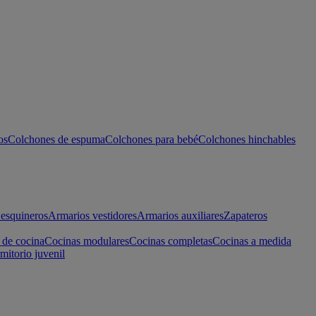
os
Colchones de espuma
Colchones para bebé
Colchones hinchables
esquineros
Armarios vestidores
Armarios auxiliares
Zapateros
 de cocina
Cocinas modulares
Cocinas completas
Cocinas a medida
mitorio juvenil