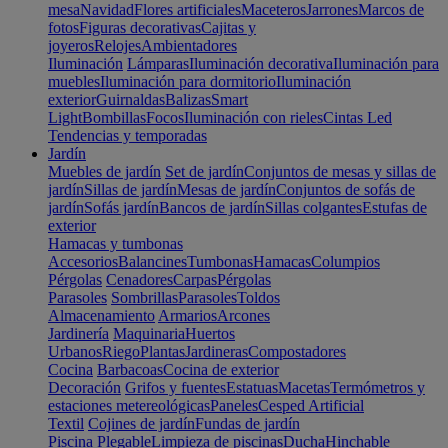
mesa
Navidad
Flores artificiales
Maceteros
Jarrones
Marcos de
fotos
Figuras decorativas
Cajitas y
joyeros
Relojes
Ambientadores
Iluminación
Lámparas
Iluminación decorativa
Iluminación para
muebles
Iluminación para dormitorio
Iluminación
exterior
Guirnaldas
Balizas
Smart
Light
Bombillas
Focos
Iluminación con rieles
Cintas Led
Tendencias y temporadas
Jardín
Muebles de jardín
Set de jardín
Conjuntos de mesas y sillas de
jardín
Sillas de jardín
Mesas de jardín
Conjuntos de sofás de
jardín
Sofás jardín
Bancos de jardín
Sillas colgantes
Estufas de
exterior
Hamacas y tumbonas
Accesorios
Balancines
Tumbonas
Hamacas
Columpios
Pérgolas
Cenadores
Carpas
Pérgolas
Parasoles
Sombrillas
Parasoles
Toldos
Almacenamiento
Armarios
Arcones
Jardinería
Maquinaria
Huertos
Urbanos
Riego
Plantas
Jardineras
Compostadores
Cocina
Barbacoas
Cocina de exterior
Decoración
Grifos y fuentes
Estatuas
Macetas
Termómetros y
estaciones metereológicas
Paneles
Cesped Artificial
Textil
Cojines de jardín
Fundas de jardín
Piscina
Plegable
Limpieza de piscinas
Ducha
Hinchable