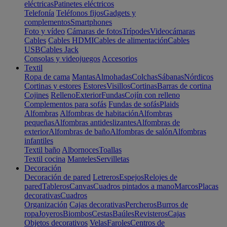
eléctricas
Patinetes eléctricos
Telefonía
Teléfonos fijos
Gadgets y
complementos
Smartphones
Foto y vídeo
Cámaras de fotos
Trípodes
Videocámaras
Cables
Cables HDMI
Cables de alimentación
Cables
USB
Cables Jack
Consolas y videojuegos
Accesorios
Textil
Ropa de cama
Mantas
Almohadas
Colchas
Sábanas
Nórdicos
Cortinas y estores
Estores
Visillos
Cortinas
Barras de cortina
Cojines
Relleno
Exterior
Fundas
Cojín con relleno
Complementos para sofás
Fundas de sofás
Plaids
Alfombras
Alfombras de habitación
Alfombras
pequeñas
Alfombras antideslizantes
Alfombras de
exterior
Alfombras de baño
Alfombras de salón
Alfombras
infantiles
Textil baño
Albornoces
Toallas
Textil cocina
Manteles
Servilletas
Decoración
Decoración de pared
Letreros
Espejos
Relojes de
pared
Tableros
Canvas
Cuadros pintados a mano
Marcos
Placas
decorativas
Cuadros
Organización
Cajas decorativas
Percheros
Burros de
ropa
Joyeros
Biombos
Cestas
Baúles
Revisteros
Cajas
Objetos decorativos
Velas
Faroles
Centros de