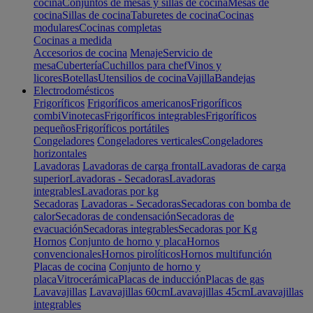
cocina
Conjuntos de mesas y sillas de cocina
Mesas de
cocina
Sillas de cocina
Taburetes de cocina
Cocinas
modulares
Cocinas completas
Cocinas a medida
Accesorios de cocina
Menaje
Servicio de
mesa
Cubertería
Cuchillos para chef
Vinos y
licores
Botellas
Utensilios de cocina
Vajilla
Bandejas
Electrodomésticos
Frigoríficos
Frigoríficos americanos
Frigoríficos
combi
Vinotecas
Frigoríficos integrables
Frigoríficos
pequeños
Frigoríficos portátiles
Congeladores
Congeladores verticales
Congeladores
horizontales
Lavadoras
Lavadoras de carga frontal
Lavadoras de carga
superior
Lavadoras - Secadoras
Lavadoras
integrables
Lavadoras por kg
Secadoras
Lavadoras - Secadoras
Secadoras con bomba de
calor
Secadoras de condensación
Secadoras de
evacuación
Secadoras integrables
Secadoras por Kg
Hornos
Conjunto de horno y placa
Hornos
convencionales
Hornos pirolíticos
Hornos multifunción
Placas de cocina
Conjunto de horno y
placa
Vitrocerámica
Placas de inducción
Placas de gas
Lavavajillas
Lavavajillas 60cm
Lavavajillas 45cm
Lavavajillas
integrables