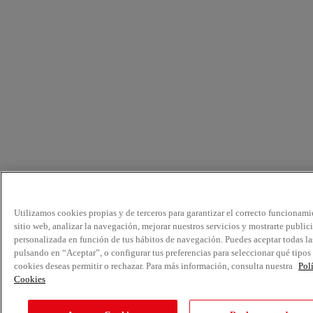
Utilizamos cookies propias y de terceros para garantizar el correcto funcionami
sitio web, analizar la navegación, mejorar nuestros servicios y mostrarte public
personalizada en función de tus hábitos de navegación. Puedes aceptar todas la
pulsando en “Aceptar”, o configurar tus preferencias para seleccionar qué tipos
cookies deseas permitir o rechazar. Para más información, consulta nuestra
Pol
Cookies