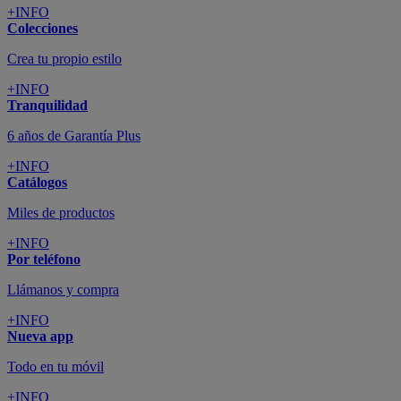
+INFO
Colecciones
Crea tu propio estilo
+INFO
Tranquilidad
6 años de Garantía Plus
+INFO
Catálogos
Miles de productos
+INFO
Por teléfono
Llámanos y compra
+INFO
Nueva app
Todo en tu móvil
+INFO