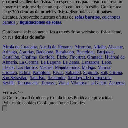
en nuestras tiendas física.
No esperes más para crear o renovar tu
hogar y transformarlo en un espacio con mucho estilo. Conforama
tiene 300
tiendas de muebles
físicas distribuidas en
6 países
distintos. Aproveche nuestras ofertas de
sofas baratos
,
colchones
baratos
y
liquidaciones de sofas
.
Conforama solo comercializa a través de su website o, físicamente,
en sus
tiendas de sofás
.
Alcalá de Guadaíra
,
Alcalá de Henares
,
Alcorcón
,
Alfafar
,
Alicante
,
Arinaga
,
Asturias
,
Badalona
,
Barakaldo
,
Barcelona
,
Burjassot
,
Castellón
,
Chafiras
,
Cordoba
,
Elche
,
Finestrat
,
Granada
,
Huércal de
Almería
,
La Coruña
,
La Laguna
,
La Zenia
,
Lanzarote
,
León
,
Lleida
,
Los Barrios
,
Madrid
,
Majadahonda
,
Málaga
,
Murcia
,
Orotava
,
Palma
,
Pamplona
,
Rivas
,
Sabadell
,
Sagunto
,
Salt, Girona
,
San Sebastian
,
Sant Boi
,
Santander
,
Santiago de Compostela
,
Sevilla
,
Tamaraceite
,
Terrassa
,
Viana
,
Vilanova i la Geltrú
,
Zaragoza
Ver más >>
© Conforama
Términos y Condiciones
Política de privacidad
Política de cookies
Configuración de Cookies