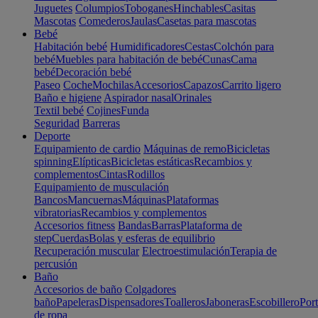
Juguetes
Columpios
Toboganes
Hinchables
Casitas
Mascotas
Comederos
Jaulas
Casetas para mascotas
Bebé
Habitación bebé
Humidificadores
Cestas
Colchón para
bebé
Muebles para habitación de bebé
Cunas
Cama
bebé
Decoración bebé
Paseo
Coche
Mochilas
Accesorios
Capazos
Carrito ligero
Baño e higiene
Aspirador nasal
Orinales
Textil bebé
Cojines
Funda
Seguridad
Barreras
Deporte
Equipamiento de cardio
Máquinas de remo
Bicicletas
spinning
Elípticas
Bicicletas estáticas
Recambios y
complementos
Cintas
Rodillos
Equipamiento de musculación
Bancos
Mancuernas
Máquinas
Plataformas
vibratorias
Recambios y complementos
Accesorios fitness
Bandas
Barras
Plataforma de
step
Cuerdas
Bolas y esferas de equilibrio
Recuperación muscular
Electroestimulación
Terapia de
percusión
Baño
Accesorios de baño
Colgadores
baño
Papeleras
Dispensadores
Toalleros
Jaboneras
Escobillero
Port
de ropa