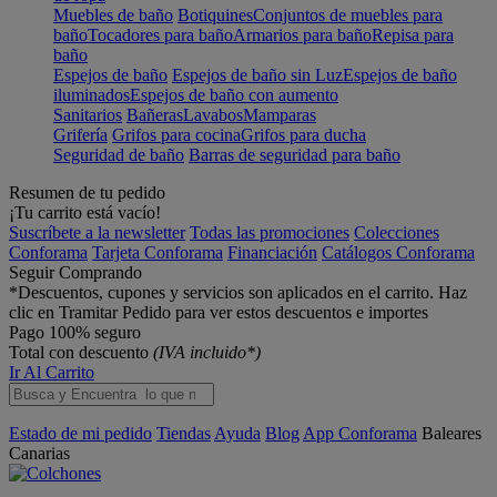
Muebles de baño
Botiquines
Conjuntos de muebles para
baño
Tocadores para baño
Armarios para baño
Repisa para
baño
Espejos de baño
Espejos de baño sin Luz
Espejos de baño
iluminados
Espejos de baño con aumento
Sanitarios
Bañeras
Lavabos
Mamparas
Grifería
Grifos para cocina
Grifos para ducha
Seguridad de baño
Barras de seguridad para baño
Resumen de tu pedido
¡Tu carrito está vacío!
Suscríbete a la newsletter
Todas las promociones
Colecciones
Conforama
Tarjeta Conforama
Financiación
Catálogos Conforama
Seguir Comprando
*Descuentos, cupones y servicios son aplicados en el carrito. Haz
clic en Tramitar Pedido para ver estos descuentos e importes
Pago 100% seguro
Total con descuento
(IVA incluido*)
Ir Al Carrito
Estado de mi pedido
Tiendas
Ayuda
Blog
App Conforama
Baleares
Canarias