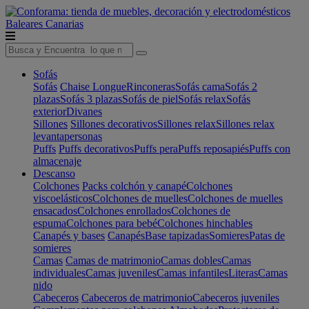
Baleares
Canarias
Sofás
Sofás
Chaise Longue
Rinconeras
Sofás cama
Sofás 2
plazas
Sofás 3 plazas
Sofás de piel
Sofás relax
Sofás
exterior
Divanes
Sillones
Sillones decorativos
Sillones relax
Sillones relax
levantapersonas
Puffs
Puffs decorativos
Puffs pera
Puffs reposapiés
Puffs con
almacenaje
Descanso
Colchones
Packs colchón y canapé
Colchones
viscoelásticos
Colchones de muelles
Colchones de muelles
ensacados
Colchones enrollados
Colchones de
espuma
Colchones para bebé
Colchones hinchables
Canapés y bases
Canapés
Base tapizadas
Somieres
Patas de
somieres
Camas
Camas de matrimonio
Camas dobles
Camas
individuales
Camas juveniles
Camas infantiles
Literas
Camas
nido
Cabeceros
Cabeceros de matrimonio
Cabeceros juveniles