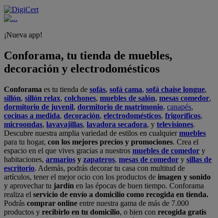
¡Nueva app!
Conforama, tu tienda de muebles,
decoración y electrodomésticos
Conforama
es tu tienda de
sofás
,
sofá cama
,
sofá chaise longue
,
sillón
,
sillón relax
,
colchones
,
muebles de salón
,
mesas comedor
,
dormitorio de juvenil
,
dormitorio de matrimonio
,
canapés
,
cocinas a medida
,
decoración
,
electrodomésticos
,
frigoríficos
,
microondas
,
lavavajillas
,
lavadora secadora
, y
televisiones
.
Descubre nuestra amplia variedad de estilos en cualquier
muebles
para tu hogar,
con los mejores precios y promociones
. Crea el
espacio en el que vives gracias a nuestros
muebles de comedor
y
habitaciones,
armarios
y
zapateros
,
mesas de comedor
y
sillas de
escritorio
. Además, podrás decorar tu casa con multitud de
artículos, tener el mejor ocio con los productos de
imagen y sonido
y aprovechar tu
jardín
en las épocas de buen tiempo. Conforama
realiza el
servicio de envío a domicilio como recogida en tienda.
Podrás
comprar online
entre nuestra gama de más de 7.000
productos y
recibirlo en tu domicilio
, o bien con
recogida gratis