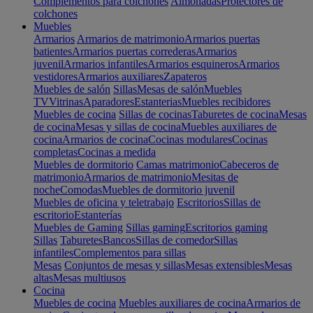
Complementos para colchones
Almohadas
Protectores de
colchones
Muebles
Armarios
Armarios de matrimonio
Armarios puertas
batientes
Armarios puertas correderas
Armarios
juvenil
Armarios infantiles
Armarios esquineros
Armarios
vestidores
Armarios auxiliares
Zapateros
Muebles de salón
Sillas
Mesas de salón
Muebles
TV
Vitrinas
Aparadores
Estanterias
Muebles recibidores
Muebles de cocina
Sillas de cocinas
Taburetes de cocina
Mesas
de cocina
Mesas y sillas de cocina
Muebles auxiliares de
cocina
Armarios de cocina
Cocinas modulares
Cocinas
completas
Cocinas a medida
Muebles de dormitorio
Camas matrimonio
Cabeceros de
matrimonio
Armarios de matrimonio
Mesitas de
noche
Comodas
Muebles de dormitorio juvenil
Muebles de oficina y teletrabajo
Escritorios
Sillas de
escritorio
Estanterías
Muebles de Gaming
Sillas gaming
Escritorios gaming
Sillas
Taburetes
Bancos
Sillas de comedor
Sillas
infantiles
Complementos para sillas
Mesas
Conjuntos de mesas y sillas
Mesas extensibles
Mesas
altas
Mesas multiusos
Cocina
Muebles de cocina
Muebles auxiliares de cocina
Armarios de