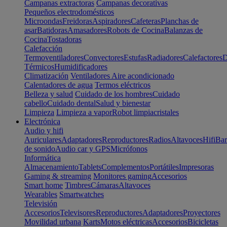
Campanas extractoras
Campanas decorativas
Pequeños electrodomésticos
Microondas
Freidoras
Aspiradores
Cafeteras
Planchas de
asar
Batidoras
Amasadores
Robots de Cocina
Balanzas de
Cocina
Tostadoras
Calefacción
Termoventiladores
Convectores
Estufas
Radiadores
Calefactores
D
Térmicos
Humidificadores
Climatización
Ventiladores
Aire acondicionado
Calentadores de agua
Termos eléctricos
Belleza y salud
Cuidado de los hombres
Cuidado
cabello
Cuidado dental
Salud y bienestar
Limpieza
Limpieza a vapor
Robot limpiacristales
Electrónica
Audio y hifi
Auriculares
Adaptadores
Reproductores
Radios
Altavoces
Hifi
Bar
de sonido
Audio car y GPS
Micrófonos
Informática
Almacenamiento
Tablets
Complementos
Portátiles
Impresoras
Gaming & streaming
Monitores gaming
Accesorios
Smart home
Timbres
Cámaras
Altavoces
Wearables
Smartwatches
Televisión
Accesorios
Televisores
Reproductores
Adaptadores
Proyectores
Movilidad urbana
Karts
Motos eléctricas
Accesorios
Bicicletas